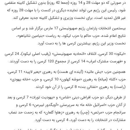
در صورتی که دو مهلت 28 و 14 روزه (جمعا 42 روزه) بدون تشکیل کابینه منقضی
شود، رئیس این رژیم می تواند نماینده دیگری در کنست را با مهلت 28 روزه که
غیر قابل تمدید است، برای نخست وزیری و تشکیل کابینه جدید معرفی کند.
بیستمین انتخابات پارلمان رژیم صهیونیستی 17 مارس برگزار شد و بر اساس
نتایج اعلام شده، حزب حاکم یا حزب لیکود، به ریاست «بنیامین نتانیاهو»،
نخست وزیر این رژیم، بیشترین کرسی ها را به دست آورد.
«لیکود» 30 کرسی، ائتلاف «اتحادیه صهیونیستی» (رقیب اصلی لیکود)، 24 کرسی
و «فهرست مشترک اعراب» 14 کرسی از مجموع 120 کرسی را به دست آوردند.
همچنین حزب «یش عاتید» (آینده ای هست) به رهبری «یعیر لاپید» 11 کرسی،
حزب «کلنا» (میانه) به رهبری «موشه کهلون» 10 کرسی، و حزب «خانه یهودی»
(راست) به رهبری «نفتالی بنت» 8 کرسی را از آنِ خود کردند.
از طرفی دیگر، دو حزب افراطی دینی «شاس» و «یهودیت تورات» 7 کرسی و بعد
از آنان حزب «اسرائیل خانه ما» به سرپرستی «آویگدور لیبرمن» 6 کرسی و
سرانجام حزب «مرتص» (چپ) به رهبری «زهاوا گلعان» که به زحمت حد نصاب
مشارکت در انتخابات را به دست آورد، 4 کرسی به دست آورد.