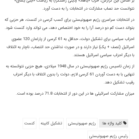
بر اساس این گزارش، حزب «یاهاد» (دینی راستگرا) به ریاست «ایلی یشای»
نتوانست حد نصاب مشارکت در انتخابات را به دست آورد.
در انتخابات سراسری رژیم صهیونیستی برای کسب کرسی در کنست، هر حزبی که
بتواند دست کم دو درصد آرا را به خود اختصاص دهد، می تواند وارد کنست شود.
احزاب سیاسی برای تشکیل دولت، حداقل به 61 کرسی از پارلمان 120 عضوی
اسرائیل (نصف + یک) نیاز دارند و در صورت نداشتن حد انتصاب، ناچار به ائتلاف
با دیگر احزاب سیاسی اسرائیل هستند.
از زمان تاسیس رژیم صهیونیستی در سال 1948 میلادی، هیچ حزبی نتوانسته به
تنهایی با به دست آوردن 61 کرسی لازم، دولت را بدون ائتلاف با دیگر احزاب
رقیب تشکیل دهد.
میزان مشارکت اسرائیلی ها در این دور از انتخابات 71.8 درصد بوده است.
کلید واژه ها:
رژیم صهیونیستی
تشکیل کابینه
کنست
رئیس رژیم صهیونیستی