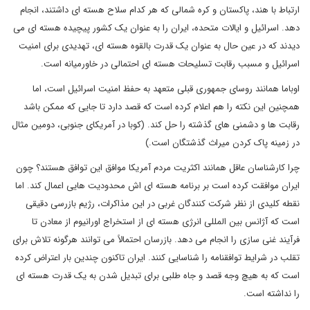
ارتباط با هند، پاکستان و کره شمالی که هر کدام سلاح هسته ای داشتند، انجام
دهد. اسرائیل و ایالات متحده، ایران را به عنوان یک کشور پیچیده هسته ای می
دیدند که در عین حال به عنوان یک قدرت بالقوه هسته ای، تهدیدی برای امنیت
اسرائیل و مسبب رقابت تسلیحات هسته ای احتمالی در خاورمیانه است.
اوباما همانند روسای جمهوری قبلی متعهد به حفظ امنیت اسرائیل است، اما
همچنین این نکته را هم اعلام کرده است که قصد دارد تا جایی که ممکن باشد
رقابت ها و دشمنی های گذشته را حل کند. (کوبا در آمریکای جنوبی، دومین مثال
در زمینه پاک کردن میراث گذشتگان است.)
چرا کارشناسان عاقل همانند اکثریت مردم آمریکا موافق این توافق هستند؟ چون
ایران موافقت کرده است بر برنامه هسته ای اش محدودیت هایی اعمال کند. اما
نقطه کلیدی از نظر شرکت کنندگان غربی در این مذاکرات، رژیم بازرسی دقیقی
است که آژانس بین المللی انرژی هسته ای از استخراج اورانیوم از معادن تا
فرآیند غنی سازی را انجام می دهد. بازرسان احتمالاً می توانند هرگونه تلاش برای
تقلب در شرایط توافقنامه را شناسایی کنند. ایران تاکنون چندین بار اعتراض کرده
است که به هیچ وجه قصد و جاه طلبی برای تبدیل شدن به یک قدرت هسته ای
را نداشته است.