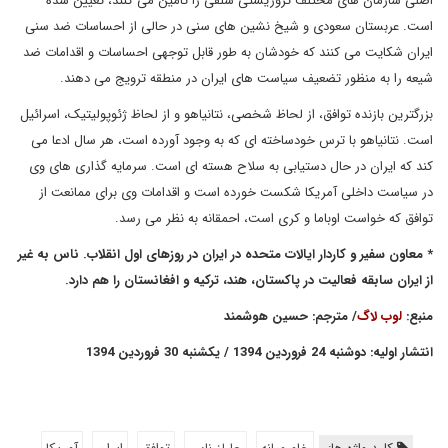
اصلی سازمان های مختلف تروریستی سلفی را تامین می کنند، تعیین شده
است. عربستان سعودی و شیخ نشین های سنی در حالی از احساسات ضد سنی
ایران شکایت می کنند که خودشان به طور قابل توجهی احساسات و اقدامات ضد
شیعه را به منظور تضعیف سیاست های ایران در منطقه ترویج می دهند.
بزرگترین بازنده توافق، از لحاظ شخصی، نتانیاهو و از لحاظ ژئوپولیتیک، اسرائیل
است. نتانیاهو با ترس خودساخته ای که به وجود آورده است، هر سال ادعا می
کند که ایران در حال دستیابی به سلاح هسته ای است. سرمایه گذاری های وی
در سیاست داخلی آمریکا شکست خورده است و اقدامات وی برای ممانعت از
توافق که خواست اوباما و کری است، احمقانه به نظر می رسد.
* معاون سفیر و کاردار ایالات متحده در ایران در روزهای اول انقلاب. ناس به غیر
از ایران سابقه فعالیت در پاکستان، هند، ترکیه و افغانستان را هم دارد.
منبع:
لوب لاگ
/ مترجم: حسین هوشمند
انتشار اولیه: دوشنبه 24 فروردین 1394 / یکشنبه 30 فروردین 1394