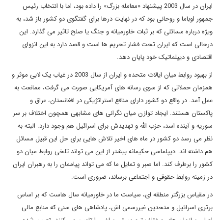
ایران در سال 2003 پیشنهاد «معامله بزرگ» را داده بود، اما با انتخاب رئیس
جمهور اوباما و روحانی بود که در نهایت درها برای گفتگوی دو کشور باز شد، به
ویژه درباره مسائلی که بر ثبات خاورمیانه و جنگ یا صلح تاثیر می گذارد. این
درحالی است که ایران تحت فشار تحریم ها است و قصد دارد به این انزوای
اقتصادی و دیپلماتیک خود پایان دهد.
از بهبود روابط میان ایالات متحده و ایران از سال 2003 در غیاب یک لابی موثر و
همزمان حملاتی که از سوی رسانه های آمریکایی صورت می گرفت، ممانعت به
عمل آمد. در واقع دو کشور دارای منافع استراتژیکی در افغانستان، عراق و
پاکستان هستند. ایجاد توازن میان نگرانی های مشابهی همچون اختلاف بر سر
سوریه و آینده اسد، حزب الله و تهدیدش برای اسرائیل هم وجود دارد. البته به
نظر می رسد دو کشور در ماه های اخیر تلاش هایی برای حل این قبیل مسائل
هم داشته اند. دیپلماسی حکیمانه بیشتر از این می تواند تلخی روابط میان دو
کشور را برطرف کند. اما صبر و تمایل ما که می تواند پیاممان را به رهبران ایران
در زمینه روابط حقوقی و اجتماعی برساند، ضروری است.
در مقیاس بزرگتر منطقه ای، سیاست ما در خاورمیانه سال هاست که بر اساس
برتری اسرائیل و متحدین غیررسمی اش، پادشاهی های سنی که منابع مالی