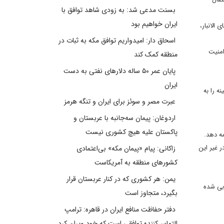
بسنت مدعی شد: به زودی شاهد توافق با
ایران خواهیم بود
ز شنبه تنها ۱۳ پرواز بر فراز استان های الانبار،
اسحاق دار: امیدواریم توافق مکه به ثبات در
امنیت
منطقه کمک کند
پایان عمر ۵۰ ساله دلارهای نفتی به دست
ایران
ه را به
عبرت مصر و سوئز برای ایران و تنگه هرمز
اردوغان: پیمان سه‌جانبه با عربستان و
پاکستان علیه هیچ کشوری نیست
مه دهد.
ر غیر این
زاکانی: پیام «پیمان مکه» بی‌اعتمادی
کشورهای منطقه به آمریکاست
یمن: هر کشوری که در کنار عربستان قرار
وبی شده
بگیرد، متجاوز است
دفتر حفاظت منافع ایران در قاهره: ترامپ
التماس‌کننده توافقی است که خود ویران کرد