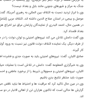
جنگ به مرکز و شهرهای جنوبی مانند بابل و بغداد نیست؟
موصل و بیجی در استان صلاح الدین داشته اند، ائتلاف عربی (شامل ۱۰ کشور) روزانه ۱۰۰ پرواز بر روی فضای یمن دارن
در همین حال، احمد البدری از نمایندگان پارلمان عراق نیز اخراج هز
بغداد قلمداد کرد.
وی گفت داعش تلاش می کند نیروهای امنیتی و توان دولت را در من
از طرف دیگر، یک نماینده ائتلاف دولت قانون نیز نسبت به ورود آوار
کار گیرند.
صادق اللبان، گفت: نیروهای امنیتی باید به صورت جدی و فشرده اطلا
وی به خبرگزاری المعلومه گفت: داعش در تلاش است با عملیات حیله گر
اللبان، نیروهای امنیتی و مسوولان ذیربط را از برخورد عاطفی و احس
صورت باید منتظر نتایج بدی باشیم.
وی در عین حال تاکید کرد که مراقبت ها و احتیاط ها نباید ناقض ح
گزارش ها حاکی است که تاکنون هزاران تن از اهالی الانبار در دو 
اند.