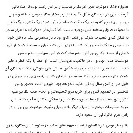
همواره فشار دموکرات های آمریکا بر عربستان در این راستا بوده تا اصلاحاتی
گرچه صوری در عربستان شکل بگیرد تا از زیر فشار افکار عمومی منطقه و جهان
بیرون بیایند، چراکه وجود یک حکومت خاندانی آن هم در یک کشور بزرگ نفتی
با تحولات فراوان منطقه قابل توجیه نیست. اما فشارهای دموکرات ها هرگز منجر
به شکل گیری تغییرات شوک آور نشد. آقای اوباما در سخنرانی یک ماه قبل خود
به سعودی ها گفت خطری که شما را تهدی می کند، ایران نیست؛ بلکه خطرهای
داخلی از جمله بیکاری جوانان، عدم مشارکت در امور سیاسی، عدم حضور
موسسات مردم نهاد و ... در حاکمیت عربستان است. او خطر را یک خطر داخلی
دانست. اما تغییر یک یا دو وزیر پاسخگوی چالش های طولانی مدت عربستان آن
هم در کنار حضور جوانی مانند محمد بن سلمان که تجربه مدیریتی و اجرایی در
طول سی و اندی سال زندگی ندارد، نخواهد بود. طبیعی است حضور چنین
شخصی در تصمیم گیری برای خریدهای تسلیحاتی و انجام حمله نظامی علیه
کشورهای همسایه از جمله یمن، حکایت از وابستگی بیشتر به آمریکا به دلیل
خرید تسلیحات بیشتر و از طرف دیگر تلاش برای تثبیت موقعیت این جوان در
راس هرم خانوادگی آل سعود دارد.
بنابر نظر برخی کارشناسان انتصاب مهره های جدید در حکومت عربستان، بدون