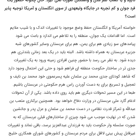
تایید و یا کسب نظر لندن و واشنگتن صورت نمی گیرد. حال چگونه حضور یک
فرد جوان و کم تجربه در جایگاه ولیعهدی از سوی انگلستان و آمریکا توجیه پذیر
است؟
خواسته آمریکا و انگلستان حفظ وضع موجود با تغییرات اندک و با شیب ملایم
است. اما اقدامات یک جوان، منطقه را به تلاطم می اندازد و باعث می شود
پیامدهای سو زیادی هم برای یمن، هم برای عربستان وسایر کشورهای شبه
جزیره عربستان به همراه داشته باشد. البته باید در یک بعد زمانی بلندتری هم
دیده شود. به نظر می رسد با حضور چنین افرادی زمینه ورود به یک تغییرات
جدی تر در ساختار حکومت منطقه ای فراهم شود و حتی این احتمال وجود دارد
که شاهد کودتای جدی محمد بن سلمان علیه پسرعموی خود محمد بن نایف و
تعجیل و تسریع برای به دست آوردن راس هرم حکومتی در عربستان باشیم.
طبعا در این مسیر تحولات دیگری هم باید روی داده باشد. یکی از آن تحولات
ادغام گارد ملی عربستان در وزارت دفاع خواهد بود. همچنین برکناری متعب بن
عبدالله و تمرکز قدرت نظامی در دست محمد بن سلمان و عزل پدر و جانشین
شدن که در نهایت موجب می شود چیزی از ساختارهای قبلی عربستان که به
صورت سلسله وار حکومت باید به فرزندان عبدالعزیز برسد، باقی نماند و تغییرات
غیرقابل پیش بینی لااقل برای مردم عربستان و کشورهای شورای همکاری خلیج