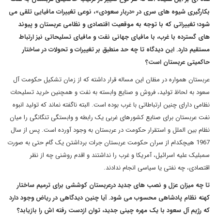
بکارگیری شیوه های سری در «دربار سعودی»، نوعی تغییرات مافیایی تلقی می
شود؛ تغییراتی که با توجه به موقعیت اقتصادی و نظامی عربستان و پیوند
های گسترده با غرب، با مافیای جهانی نفت و مافیای تسلیحاتی نیز ارتباط
مستقیم دارد. این دیدگاه تا چه حد منطبق بر تغییرات و تحولات در ساختار
حاکمیتی عربستان است؟
عربستان همواره در مظان این مساله قرار داشته که از زمان تشکیل حکومت آل
سعود به لحاظ تولید، فروش و صنایع وابسته به نفت و همچنین خرید تسلیحات
نظامی دارای چنین ارتباطاتی با غرب بوده است. البته ناگفته نماند که تولید انبوه
نفت عربستان برای صنایع کشورهای غربی یک رابطه و وابستگی تنگانگی را میان
نظام بین الملل و استقرار حکومت در عربستان به وجود آورده است. پس از سال
1967 هیچکدام از سران حکومت عربستان جرات برداشتن یک گام حتی به صورت
سمبلیک علیه اسرائیل، آمریکا و غرب را نداشتند و اقدم روشنی چه از نظر
اقتصادی، چه نفتی یا سیاسی انجام ندادند.
تا چه میزان عزل و نصب های جدید درعربستان کوششی برای ترمیم ساختار
کهنه نظام پادشاهی محسوب می شود. آیا چنین دیدگاهی در ریاض وجود دارد
که رژیم آل سعود با یک مهره چینی جدید، توان ازدست رفته اش را بازیابد؟