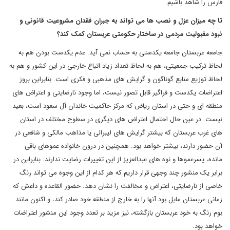
فارس را شاهد باشیم.
تا چه میزان عزل و نصب ها می تواند به جبران فقدان مشروعیت قانونی و
نبود مقبولیت مردمی در ساختار حکومتی عربستان کمک کند؟
جامعه عربستان جامعه یکدستی به حساب نمی آید. عدم یکدست بودن هم به
لحاظ ترکیب جمعیتی، هم به لحاظ تعداد زیاد اتباع خارجی در این کشور و هم به
لحاظ توزیع منابع گوناگون و گرایش های مذهبی و فکری است. بنابراین بروز
اعتراضات یکدست و فراگیر قابل تصور نیست، اما وجود نارضایتی و اعتراض های
منطقه ای و حتی در استان ریاض که مرکز حاکمیت خاندان آل سعود است، بعید
نیست. در عین حال احتمال اعتراض های دیگری در سطوح مختلف در استان
های غرب عربستان که بیشتر گرایش های لیبرالی یا مذاهب مالکی و شافعی در
آن حضور دارند، بیشتر خواهد بود. همچنین در درون خانواده عموهای باقی
مانده، پسرعموها و نوه های عبدالعزیز از این تغییرات رضایت ندارند. بنابراین در
برابر یک منشور چند وجهی قرار داریم که هر کدام از این وجوه می تواند رنگ
خاصی از نارضایتی، اعتراض و مخالفت را نشان دهد. حضور القاعده و داعش که
زمانی عربستان مایل بود آنها را به خارج از منطقه خود صادر کند، و اکنون مانند
بوم رنگ به خود عربستان بازگشته، نیز مزید بر تعدد وجود این منشور اعتراضات
خواهد بود.