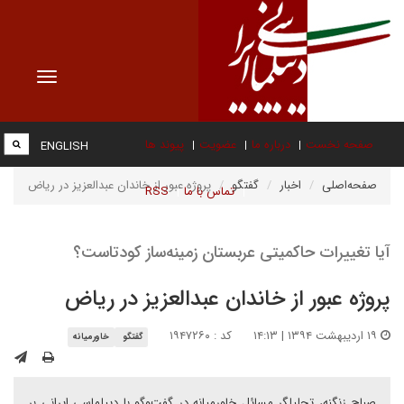
Toggle
vigation
صفحه نخست
درباره ما
عضویت
پیوند ها
ENGLISH
صفحه‌اصلی
اخبار
گفتگو
پروژه عبور از خاندان عبدالعزیز در ریاض
تماس با ما
RSS
آیا تغییرات حاکمیتی عربستان زمینه‌ساز کودتاست؟
پروژه عبور از خاندان عبدالعزیز در ریاض
۱۹ اردیبهشت ۱۳۹۴ | ۱۴:۱۳
کد : ۱۹۴۷۲۶۰
گفتگو
خاورمیانه
صباح زنگنه، تحلیلگر مسائل خاورمیانه در گفت‌وگو با دیپلماسی ایرانی بر