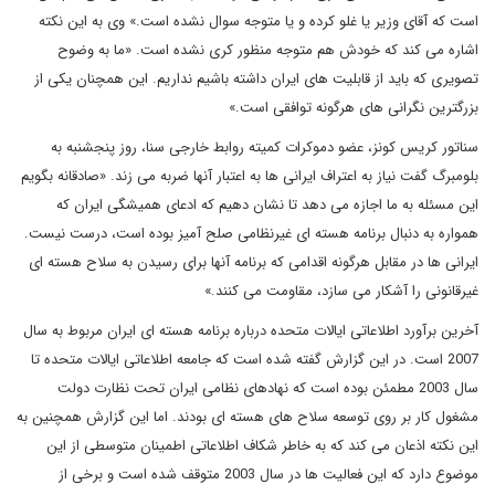
است که آقای وزیر یا غلو کرده و یا متوجه سوال نشده است.» وی به این نکته
اشاره می کند که خودش هم متوجه منظور کری نشده است. «ما به وضوح
تصویری که باید از قابلیت های ایران داشته باشیم نداریم. این همچنان یکی از
بزرگترین نگرانی های هرگونه توافقی است.»
سناتور کریس کونز، عضو دموکرات کمیته روابط خارجی سنا، روز پنجشنبه به
بلومبرگ گفت نیاز به اعتراف ایرانی ها به اعتبار آنها ضربه می زند. «صادقانه بگویم
این مسئله به ما اجازه می دهد تا نشان دهیم که ادعای همیشگی ایران که
همواره به دنبال برنامه هسته ای غیرنظامی صلح آمیز بوده است، درست نیست.
ایرانی ها در مقابل هرگونه اقدامی که برنامه آنها برای رسیدن به سلاح هسته ای
غیرقانونی را آشکار می سازد، مقاومت می کنند.»
آخرین برآورد اطلاعاتی ایالات متحده درباره برنامه هسته ای ایران مربوط به سال
2007 است. در این گزارش گفته شده است که جامعه اطلاعاتی ایالات متحده تا
سال 2003 مطمئن بوده است که نهادهای نظامی ایران تحت نظارت دولت
مشغول کار بر روی توسعه سلاح های هسته ای بودند. اما این گزارش همچنین به
این نکته اذعان می کند که به خاطر شکاف اطلاعاتی اطمینان متوسطی از این
موضوع دارد که این فعالیت ها در سال 2003 متوقف شده است و برخی از