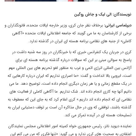
نویسندگان: الی لیک و جاش روگین
دیپلماسی ایرانی:
برخلاف نظر جان کری، وزیر خارجه ایالات متحده، قانونگذاران و
برخی از کارشناسان به ما می گویند که جامعه اطلاعاتی ایالات متحده «آگاهی
کاملی» از جنبه های نظامی برنامه هسته ای ایران در گذشته ندارد.
کری در جریان یک کنفرانس خبری که با خبرنگاران در روز سه شنبه داشت در
پاسخ به سوالی مبنی بر این که سوالات درباره گذشته برنامه هسته ای برای
آژانس بین المللی انرژی اتمی و غرب به منظور لغو تحریم های بین المللی مهم
است، ابرویی بالا انداخت و گفت: «ما اصراری نداریم که ایران درباره کارهایی که
در یک مقطع زمانی و یا هر زمان دیگری انجام داده است، توضیح دهد. ما می
دانیم آنها چه کاری انجام داده اند. شک نداریم. ما آگاهی کاملی از فعالیت های
نظامی ای که انجام داده اند داریم.» کری اعلام کرد که به جای این که معطوف به
گذشته باشند، توافقی که وی در حال مذاکره آن است بر توقف دستیابی ایران به
تسلیحات هسته ای در آینده تمرکز می کند.
نماینده دیوید نانز، رئیس جمهوری خواه کمیته امور اطلاعاتی مجلس نمایندگان
اعتقادی به صحبت های کری ندارد و می گوید: «تنها فکری که من می کنم این