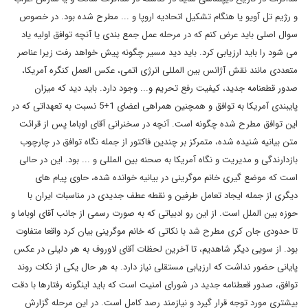
و رژیم تل آویو یا هنگام تشکیل اتحادیه اروپا و ... مطرح شده بود. در خصوص
سوال اصلی باید عرض کنم که در مرحله عمل جمع بندی یا آنچه توافق اولیه یاد
می شود را باید ارزیابی کرد. باید دید مسیر چگونه پیش خواهد رفت زیرا عناصر
متعددی مانند نقش آژانس بین المللی انرژی اتمی، عکس العمل کنگره آمریکا،
صدور قطعنامه جدید، کیفیت رفع تحریم و... وجود دارد. باید دید که میزان
پایبندی آمریکا به توافق و همچنین همراهی اعضای 1+5 نسبت به تعهداتی که در
این توافق مطرح شده چگونه است. آنچه در سخنرانی آقای اوباما پس از قرائت
متن بیانیه شنیده شده، متمرکز بر چندین فاکتور از جمله نگاه توافق در چارچوب
بازدارندگی و مدیریت و نگاه آمریکا به صحنه بین المللی و ... بود. این در حالی
است که موضع گیری خانم موگرینی در بیانیه خوانده شده، حاوی پیام های
دیگری از جمله ایجاد تعامل طرفین و نقطه عطف جدیدی در مناسبات ایران با
حوزه بین الملل است. از این رو ادبیاتی که به صورت رسمی از جانب آقای اوباما و
تا حدودی جان کری مطرح شد با نکاتی که خانم موگرینی بیان کرد واقعا متفاوت
بود. از سویی دیگر شاهدیم، تا آخرین لحظات آقای لاوروف به هر دلیلی در عکس
پایانی حضور نداشت که ارزیابی مستقلی نیاز دارد. به هر حال یکی از نکات روند
توافق، صدور قعطنامه جدید در شورای امنیت است که باید اینگونه رفتارها با دقت
بیشتری مورد توجه قرار گیرد و نیازمند رصد کامل است. در این مرحله گزارش