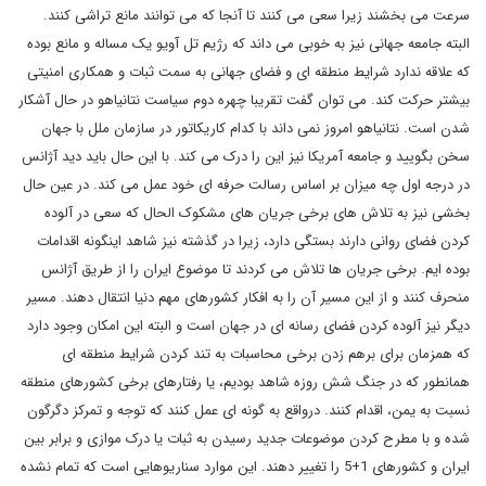
سرعت می بخشند زیرا سعی می کنند تا آنجا که می توانند مانع تراشی کنند.
البته جامعه جهانی نیز به خوبی می داند که رژیم تل آویو یک مساله و مانع بوده
که علاقه ندارد شرایط منطقه ای و فضای جهانی به سمت ثبات و همکاری امنیتی
بیشتر حرکت کند. می توان گفت تقریبا چهره دوم سیاست نتانیاهو در حال آشکار
شدن است. نتانیاهو امروز نمی داند با کدام کاریکاتور در سازمان ملل با جهان
سخن بگویید و جامعه آمریکا نیز این را درک می کند. با این حال باید دید آژانس
در درجه اول چه میزان بر اساس رسالت حرفه ای خود عمل می کند. در عین حال
بخشی نیز به تلاش های برخی جریان های مشکوک الحال که سعی در آلوده
کردن فضای روانی دارند بستگی دارد، زیرا در گذشته نیز شاهد اینگونه اقدامات
بوده ایم. برخی جریان ها تلاش می کردند تا موضوع ایران را از طریق آژانس
منحرف کنند و از این مسیر آن را به افکار کشورهای مهم دنیا انتقال دهند. مسیر
دیگر نیز آلوده کردن فضای رسانه ای در جهان است و البته این امکان وجود دارد
که همزمان برای برهم زدن برخی محاسبات به تند کردن شرایط منطقه ای
همانطور که در جنگ شش روزه شاهد بودیم، یا رفتارهای برخی کشورهای منطقه
نسبت به یمن، اقدام کنند. درواقع به گونه ای عمل کنند که توجه و تمرکز دگرگون
شده و با مطرح کردن موضوعات جدید رسیدن به ثبات یا درک موازی و برابر بین
ایران و کشورهای 1+5 را تغییر دهند. این موارد سناریوهایی است که تمام نشده