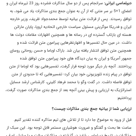
دیپلماسی ایرانی:
سرانجام پس از دو سال مذاکرات فشرده روز 23 تیرماه ایران و
اعضای 1+5 بر سر متنی که از آن به عنوان جمع بندی مذاکرات یاد می شود، به
توافق رسیدند. پس از قرائت متن بیانیه توسط محمدجواد ظریف، وزیر خارجه
ایران و فدریکا موگرینی مسئول سیاست خارجی اتحادیه اروپا، پایان ماراتن
هسته ای بازتاب گسترده ای در رسانه ها و همچنین اظهارات مقامات دولت ها
داشت. در عین حال تفسیرها و اظهارنظرهایی پیرامون متن قرائت شده و
همچنین متن توافق انتشار یافته بیان شد. باراک اوباما و حسن روحانی روسای
جمهور آمریکا و ایران به بیان دیدگاه های خود پیرامون متن توافق شده
پرداختند. آنچه بار دیگر مورد توجه قرار گرفت، تفسیرهایی بود که اوباما از متن
توافق در پیام زنده تلویزیونی خود بیان کرد؛ تفسیرهایی که تا حدودی از متن
توافق فاصله داشت. در گفت وگو با محمد فرهاد کلینی، کارشناس ارشد مسایل
استراتژیک به ارزیابی و پیش بینی آنچه بعد از جمع بندی مذاکرات صورت گرفت،
پرداختیم:
ارزیابی شما از بیانیه جمع بندی مذاکرات چیست؟
قبل از ورود به موضوع جا دارد تا از تلاش های تیم مذاکره کننده تقدیر کنیم.
ساعت ها بحث و گفتگو و ضرورت هوشیاری مستمر قابل توجه بود. این سبک از
مذاکرات در تاریخ دیپلماسی شاید در گذشته در مذاکرات سالت و یا سازش اعراب