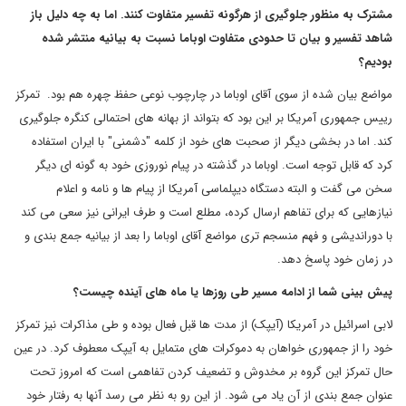
مشترک به منظور جلوگیری از هرگونه تفسیر متفاوت کنند. اما به چه دلیل باز
شاهد تفسیر و بیان تا حدودی متفاوت اوباما نسبت به بیانیه منتشر شده
بودیم؟
مواضع بیان شده از سوی آقای اوباما در چارچوب نوعی حفظ چهره هم بود. تمرکز
رییس جمهوری آمریکا بر این بود که بتواند از بهانه های احتمالی کنگره جلوگیری
کند. اما در بخشی دیگر از صحبت های خود از کلمه "دشمنی" با ایران استفاده
کرد که قابل توجه است. اوباما در گذشته در پیام نوروزی خود به گونه ای دیگر
سخن می گفت و البته دستگاه دیپلماسی آمریکا از پیام ها و نامه و اعلام
نیازهایی که برای تفاهم ارسال کرده، مطلع است و طرف ایرانی نیز سعی می کند
با دوراندیشی و فهم منسجم تری مواضع آقای اوباما را بعد از بیانیه جمع بندی و
در زمان خود پاسخ دهد.
پیش بینی شما از ادامه مسیر طی روزها یا ماه های آینده چیست؟
لابی اسرائیل در آمریکا (آیپک) از مدت ها قبل فعال بوده و طی مذاکرات نیز تمرکز
خود را از جمهوری خواهان به دموکرات های متمایل به آیپک معطوف کرد. در عین
حال تمرکز این گروه بر مخدوش و تضعیف کردن تفاهمی است که امروز تحت
عنوان جمع بندی از آن یاد می شود. از این رو به نظر می رسد آنها به رفتار خود