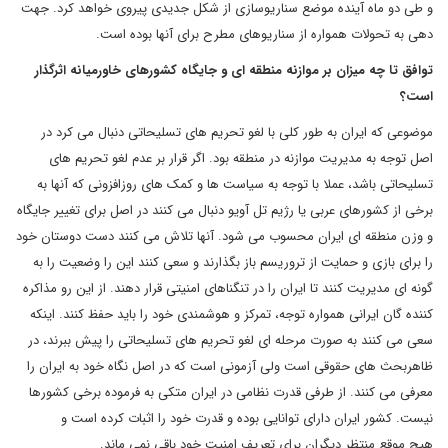
و طی دو ماه آینده موضع سناریوسازی از شکل جدیدی پیروی خواهد کرد. جهت
دهی به تحولات همواره از سناریوهای مطرح برای آنها بوده است.
توافق تا چه میزان بر موازنه منطقه ای و جایگاه کشورهای خاورمیانه اثرگذار
است؟
موضوعی که ایران به طور کلی با لغو تحریم های تسلیحاتی دنبال می کرد در
اصل توجه به مدیریت موازنه در منطقه بود. اگر قرار بر عدم لغو تحریم های
تسلیحاتی باشد، عملا با توجه به سیاست ها و کمک های روزافزونی که آنها به
برخی از کشورهای عربی یا رژیم تل آویو دنبال می کنند در اصل برای تغییر جایگاه
و وزن منطقه ای ایران محسوب می شود. آنها تلاش می کنند دست دوستان خود
را برای بازی و حمایت از تروریسم باز بگذارند و سعی کنند این را وضعیت را به
گونه ای مدیریت کنند تا ایران را در تنگناهای امنیتی قرار دهند. از این رو مذاکره
کننده گان ایرانی همواره توجه، تمرکز و هوشمندی خود را باید حفظ کنند. اینکه
سعی می کنند به صورت مرحله ای لغو تحریم های تسلیحاتی را پیش ببرند، در
ظاهربحث های حقوقی است ولی آزمونی است که در اصل نگاه خود به ایران را
معرفی می کنند. از طرفی قدرت نظامی در ایران متکی به فرموده برخی کشورها
نیست. کشور ایران دارای توانایی بوده و قدرت خود را اثبات کرده است و
هیچ موقع منتظر دیگران برای تعریف امنیت خود باقی نمی ماند.