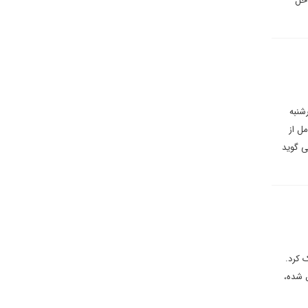
 حل
شنبه
ل از
ی گوید
 کرد.
 شده،