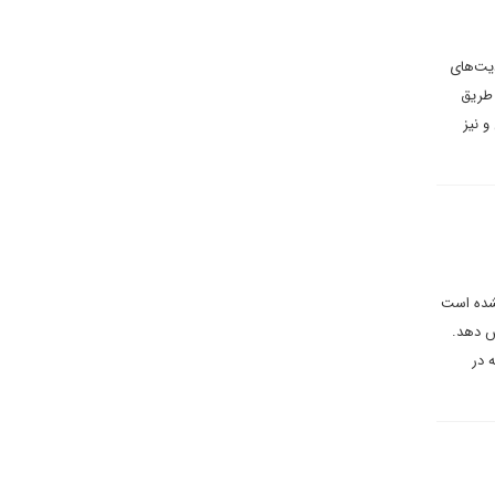
حدودیت‌های
 طریق
 نیز
نشده است
خود را با آژانس بین المللی انرژی اتمی (IAEA) افزایش دهد.
 در