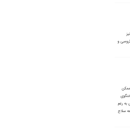
یز
گروسی و
ممکن
خنگوی
 به رغم
عه سلاح