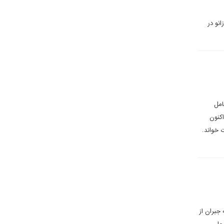
 زانو در
امل
اکنون
 خواند.
 جبران از