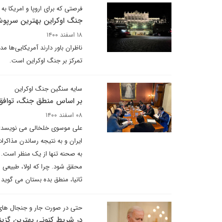
فرصتی که برای اروپا و امریکا 
جنگ اوکراین بهترین سرپوش 
۱۸ اسفند ۱۴۰۰
ناظران باور دارند آمریکایی‌ها 
تمرکز بر جنگ اوکراین است.
سایه سنگین جنگ اوکراین
بر اساس منطق جنگ، توافق
۰۸ اسفند ۱۴۰۰
علی موسوی خلخالی می نویسد: ی
ایران و به نتیجه رساندن مذاکر
به صحنه تنها از یک منظر است. چ
محقق شود. چرا که اولا، طبیعی ا
ثانیا، منطق بده بستان می گوید 
حتی در صورت جار و جنجال های
در شریط کنونی بهترین گزین