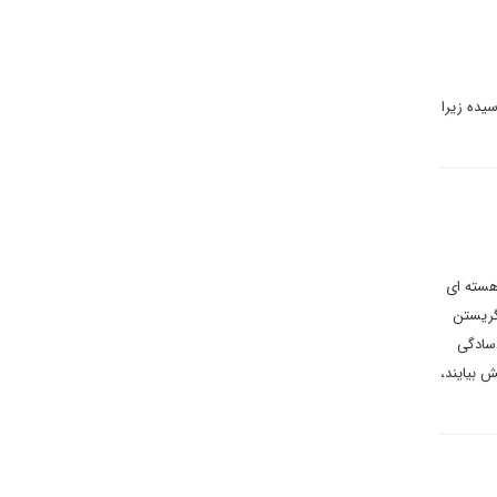
یده زیرا
هسته ای
گریستن
 سادگی
 بیایند،