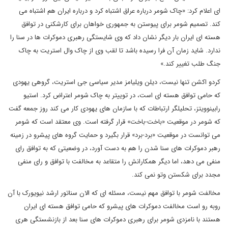
ای اعلام کرد: «چاک شومر درباره عراق اشتباه کرد و درباره ایران هم اشتباه می
کند. تصمیم شومر برای پیوستن به جمهوری خواهان برای کارشکنی در توافق
هسته ای ایران بار دیگر نشان داد که وی شایستگی رهبری دموکرات ها در سنا را
ندارد. شاید زمان آن فرا رسیده باشد تا لقب وی از چاک وال استریت به چاک
جنگ طلب تغییر کند.»
کردو اکشن تنها نیست، دیلن ویلیامز مدیر سیاسی جی استریت، گروهی یهودی
که حامی توافق هسته ای است، در توییتر به چاک شومر اعتراض کرد. استیو
رابینوویتز، تحلیلگر ارتباطات که با سازمان های یهودی کار می کند روز جمعه گفت
که شومر در موقعیت «باخت-باخت» قرار گرفته است. وی معتقد است که شومر
می توانست در موقعیت «برد-برد» قرار بگیرد و حمایت گروه های پیشرو در زمینه
رهبر دموکرات های سنا شدن را هم به دست آورد، در وضعیتی که به توافق رای
منفی می دهد، اما دیگر همکارانش را متقاعد به مخالفت با توافق و رای منفی
مجدد برای شکستن وتو نمی کند.
مخالفت شومر با توافق مهم نیست، مسئله ای که الان سناتور ارشد نیویورک با آن
روبه رو است مخالفت دموکرات های پیشرو که حامی توافق هسته ای ایران
هستند با نامزدی شومر برای رهبری دموکرات های سنا بعد از بازنشستگی هری