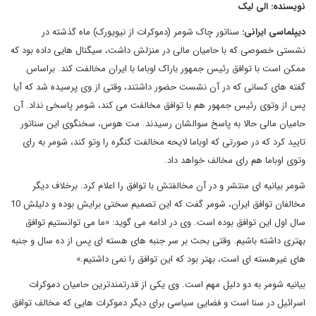
نویسنده: الی لیک
دیپلماسی ایرانی:
سناتور چاک شومر (دموکرات از نیویورک) ماه گذشته در
نشستی خصوصی که با حامیان مالی در منزلش داشت، سیگنال هایی داده بود که
ممکن است با توافق رئیس جمهور باراک اوباما با ایران مخالفت کند. براساس
گفته های کسانی که در آن نشست حضور داشتند، وقتی از وی پرسیده شد که آیا
پس از وتوی رئیس جمهور هم با توافق مخالفت می کند، شومر پاسخی نداد. آن
حامیان مالی حالا به پاسخ سوالشان رسیدند. مت هوس، سخنگوی این سناتور
تایید کرد که در صورتی که اوباما لایحه مخالفت کنگره را وتو کند، شومر به رای
وتوی اوباما هم رای مخالف خواهد داد.
شومر بیانیه ای منتشر و در آن مخالفتش با توافق را اعلام کرد. برخلاف دیگر
مخالفان توافق ایران، شومر گفت که این تصمیم سختی برایش بوده و دلیلش 10
سال اول این توافق بوده است. وی در ادامه می گوید: «ما می توانستیم توافق
بهتری داشته باشیم. وقتی بحث بر سر جنبه های هسته ای پس از ده سال و جنبه
های غیرهسته ای است، بهتر بود که این توافق را نمی داشتیم.»
بیانیه شومر به دو دلیل مهم است. وی یکی از قدرتمندترین حامیان دموکرات
اسرائیل در سنا است و فضایی سیاسی برای دیگر دموکرات هایی که مخالف توافق