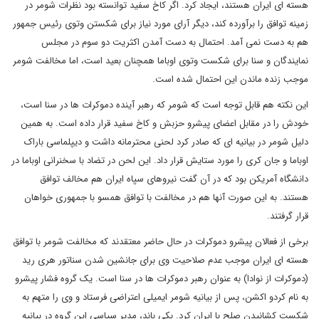
هسته ای ایران هستند، ایجاد کرد. اگر کاخ سفید توانسته بود نظرات شومر در
زمینه توافق را برآورده کند، دیگر آرای مورد نیاز برای شکستن وتوی رئیس جمهور
هم به دست نمی آمد. احتمال به دست آمدن اکثریت دو سوم در مجلس
نمایندگان و سنا برای شکست وتوی اوباما همچنان بعید است، اما مخالفت شومر
موجب زنده ماندن این احتمال شده است.
این نکته هم قابل توجه است که شومر که رهبر آینده دموکرات ها در سنا است،
خودش را در مقابل اعضای پیشرو حزبش و کاخ سفید قرار داده است. به همین
دلیل شومر در بیانیه ای که صادر کرد لحنی محترمانه داشت و دیپلماسی باراک
اوباما و جان کری را مورد ستایش قرار داد. این لحن در تضاد با سخنرانی اوباما در
دانشگاه آمریکن بود که در آن گفت نیروهای سپاه ایران هم مخالف توافق
هستند. به این صورت آنها هم در مخالفت با توافق همسو با جمهوری خواهان
قرار گرفتند.
برخی از فعالان پیشرو دموکرات در حال حاضر معتقدند که مخالفت شومر با توافق
هسته ای ایران موجب عدم صلاحیت وی برای جانشین شدن سناتور هری رید
(دموکرات از نوادا) به عنوان رهبر دموکرات ها در سنا است. یک گروه فشار پیشرو
به نام کردو اکشن، پس از بیانیه شومر ایمیلی اعتراضی فرستاد و وی را متهم به
شکست کشانیدن صلح با ایران کرد. بکی باند، مدیر سیاسی این گروه در بیانیه