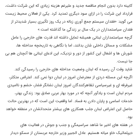
کابینه دارد بدون انجام مناقصه جدید و علیرغم هزینه زیادی که این شرکت داشت،
قرارداد این شرکت را در ازای سود دیگری تمدید کرد. یکی از فعالان محیط زیست
می گوید: «فقدان سیستم جمع آوری زباله در یک روز تأثیری بسیار شدیدتر از
فقدان سیاستمداران در یک سال بر زندگی ما گذاشته است.»
گرچه سیاستمداران لبنانی همیشه تمایل داشته اند قدرت های خارجی را عامل
مشکلات و مسائل داخلی شان بدانند، اما با نگاهی به تاریخچه مداخله ها،
شورش ها و اشغال این کشور از دور و نزدیک، این ادعای لبنانی ها آنچنان هم بی
جا نیست.
شاید وقت آن رسیده که لبنان وضعیت مداخله های خارجی را رسیدگی کند.
اگرچه این مسئله دردی از معترضان امروز در لبنان دوا نمی کند. اعتراض متکثر،
غیرفرقه ای و غیرسیاسی تظاهرکنندگان امروز لبنان نشانگر فشار، خشم و ناامیدی
مردم لبنان است و یادآور آنچه که در مورد بهار عربی صادق بود: زندگی بهتر،
خدمات اساسی و پایان دادن به فساد. اما واقعیت این است که در بهترین حالت
حاصل این اعتراض لبنان جلب همکاری های بیشتر متحدانشان در منطقه خواهد
بود.
در هفته های اخیر ما شاهد سراسیمگی و جنب و جوش در فعالیت های
دیپلماتیک خاو میانه هستیم. عادل الجبیر وزیر خارجه عربستان از مسکو دیدار