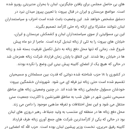
های بی حاصل مجلس برای یافتن جایگزین، لبنان با بحران مدیریتی روبرو شده
است. مواضع عربستان و ایران در قبال بیروت با تعیین پیروز میدان نبرد در
دمشق مشخص خواهد شد. این وضعیت باعث شده است احزاب و سیاستمداران
لبنان نتوانند مشترکا برای ارائه راه حلی کارآمد تصمیم بگیرند.
این بی مسؤلیتی از سوی سیاستمداران لبنان و کشمکش عربستان و ایران،
خیابان های بیروت را به تلی از زباله تبدیل کرده است. ماجرا از دو ماه پیش
شروع شد، زمانی که تنها محل دفع زباله به دلیل تکمیل ظرفیت بسته شد و زباله
ها در خیابان رها شدند. این اتفاق با پایان زمان قرارداد شرکت زباله همزمان شد
در حالی که هیچ یک از اعضای کابینه پیش بینی این وضع را نکرده بودند.
در کشوری با ۱۸ حزب شناخته شده دولتی که قدرت بین مسلمانان و مسیحیان
تقسیم شده است حتی زباله نیز فرقه ای می شود. شهروندان خشمگین بیروت
خودشان مسؤول جابجایی زباله ها شده اند. در چنین وضعیتی زباله های مناطق
مسیحی نشین شهر در طول شب به مناطق فقیرنشین با اکثریت جمعیت سنی
منتقل می شود و این عمل اختلافات و تفرقه مذهبی موجود را دامن می زند.
محل دفع زباله ها در منطقه ای منتسب به ولید جنبلاط، رهبر دروزی های لبنان
بود در حالی که یکی از کارآمدترین شرکت های جمع آوری زباله طرف قرارداد
کابینه رفیق حریری، نخست وزیر پیشین لبنان بوده است. حزب الله که اعضایی در