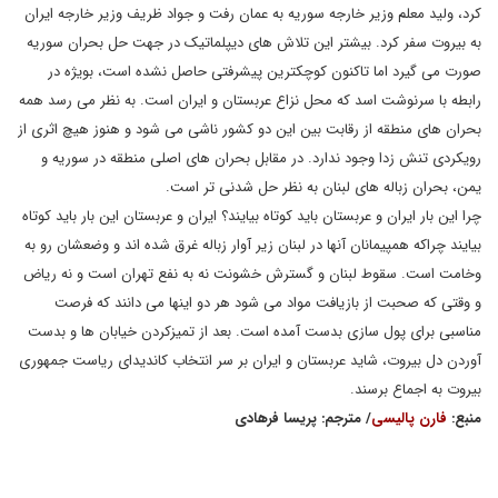
کرد، ولید معلم وزیر خارجه سوریه به عمان رفت و جواد ظریف وزیر خارجه ایران
به بیروت سفر کرد. بیشتر این تلاش های دیپلماتیک در جهت حل بحران سوریه
صورت می گیرد اما تاکنون کوچکترین پیشرفتی حاصل نشده است، بویژه در
رابطه با سرنوشت اسد که محل نزاع عربستان و ایران است. به نظر می رسد همه
بحران های منطقه از رقابت بین این دو کشور ناشی می شود و هنوز هیچ اثری از
رویکردی تنش زدا وجود ندارد. در مقابل بحران های اصلی منطقه در سوریه و
یمن، بحران زباله های لبنان به نظر حل شدنی تر است.
چرا این بار ایران و عربستان باید کوتاه بیایند؟ ایران و عربستان این بار باید کوتاه
بیایند چراکه همپیمانان آنها در لبنان زیر آوار زباله غرق شده اند و وضعشان رو به
وخامت است. سقوط لبنان و گسترش خشونت نه به نفع تهران است و نه ریاض
و وقتی که صحبت از بازیافت مواد می شود هر دو اینها می دانند که فرصت
مناسبی برای پول سازی بدست آمده است. بعد از تمیزکردن خیابان ها و بدست
آوردن دل بیروت، شاید عربستان و ایران بر سر انتخاب کاندیدای ریاست جمهوری
بیروت به اجماع برسند.
منبع:
فارن پالیسی
/ مترجم: پریسا فرهادی