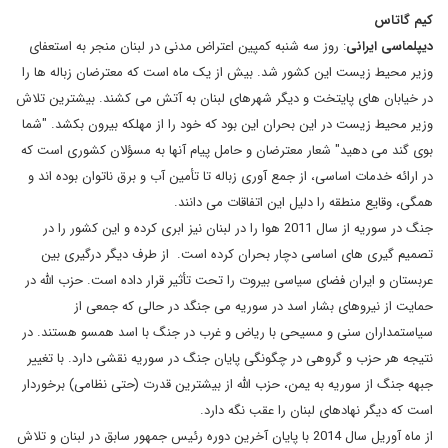
کیم گاتاس
دیپلماسی ایرانی
: روز سه شنبه کمپین اعتراض مدنی در لبنان منجر به استعفای
وزیر محیط زیست این کشور شد. بیش از یک ماه است که معترضان زباله ها را
در خیابان های پایتخت و دیگر شهرهای لبنان به آتش می کشند. بیشترین تلاش
وزیر محیط زیست در این بحران این بود که خود را از مهلکه بیرون بکشد. "شما
بوی گند می دهید" شعار معترضان و حامل پیام آنها به مسؤلان کشوری است که
در ارائه خدمات اساسی، از جمع آوری زباله تا تأمین آب و برق ناتوان بوده اند و
همگی، وقایع منطقه را دلیل این اتفاقات می دانند.
جنگ در سوریه از سال 2011 هوا را در لبنان نیز ابری کرده و این کشور را در
تصمیم گیری های اساسی دچار بحران کرده است. از طرف دیگر درگیری بین
عربستان و ایران فضای سیاسی بیروت را تحت تأثیر قرار داده است. حزب الله در
حمایت از نیروهای بشار اسد در سوریه می جنگد در حالی که جمعی از
سیاستمداران سنی و مسیحی با ریاض و غرب در جنگ با اسد همسو هستند. در
نتیجه هر حزب و گروهی در چگونگی پایان جنگ در سوریه نقشی دارد. با تغییر
جبهه جنگ از سوریه به یمن، حزب الله از بیشترین قدرت (حتی نظامی) برخوردار
است که دیگر نهادهای لبنان را عقب نگه دارد.
از ماه آوریل سال 2014 با پایان آخرین دوره رئیس جمهور سابق در لبنان و تلاش