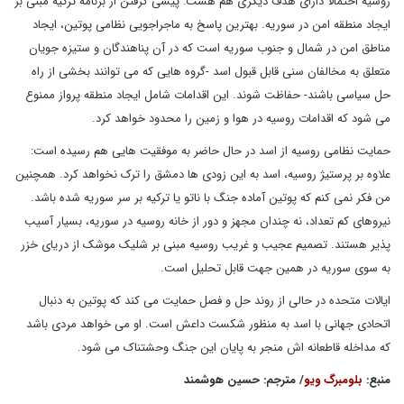
روسیه احتمالاً دارای هدف دیگری هم هست: پیشی گرفتن از برنامه ترکیه مبنی بر
ایجاد منطقه امن در سوریه. بهترین پاسخ به ماجراجویی نظامی پوتین، ایجاد
مناطق امن در شمال و جنوب سوریه است که در آن پناهندگان و ستیزه جویان
متعلق به مخالفان سنی قابل قبول اسد -گروه هایی که می توانند بخشی از راه
حل سیاسی باشند- حفاظت شوند. این اقدامات شامل ایجاد منطقه پرواز ممنوع
می شود که اقدامات روسیه در هوا و زمین را محدود خواهد کرد.
حمایت نظامی روسیه از اسد در حال حاضر به موفقیت هایی هم رسیده است:
علاوه بر پرستیژ روسیه، اسد به این زودی ها دمشق را ترک نخواهد کرد. همچنین
من فکر نمی کنم که پوتین آماده جنگ با ناتو یا ترکیه بر سر سوریه شده باشد.
نیروهای کم تعداد، نه چندان مجهز و دور از خانه روسیه در سوریه، بسیار آسیب
پذیر هستند. تصمیم عجیب و غریب روسیه مبنی بر شلیک موشک از دریای خزر
به سوی سوریه در همین جهت قابل تحلیل است.
ایالات متحده در حالی از روند حل و فصل حمایت می کند که پوتین به دنبال
اتحادی جهانی با اسد به منظور شکست داعش است. او می خواهد مردی باشد
که مداخله قاطعانه اش منجر به پایان این جنگ وحشتناک می شود.
منبع
:
بلومبرگ ویو
/ مترجم
: حسین هوشمند