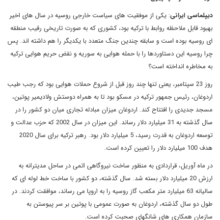
دیپلماسی ایرانی
: یکی از موفقیت های سیاست خارجی روسیه در سال های اخیر
بهبود قابل ملاحظه روابط با ترکیه بود، کشوری که به صورت تاریخی رقیب منطقه
ای روسیه بوده است و سابقه چندین جنگ متعدد با یکدیگر را هم داشته اند. پس
چرا روسیه این دستاوردها را با حمله هوایی به سوریه و نقض حریم هوایی ترکیه
به مخاطره انداخته است؟
روز 23 سپتامبر، یعنی تنها چند روز قبل از شروع حملات هوایی بود که رجب طیب
اردوغان، رئیس جمهور ترکیه در مسکو بود تا به همراه دوستش ولادیمیر پوتین،
مسجد جدیدی را افتتاح کند. اردوغان میزان مبادله تجاری میان دو کشور را در
سال گذشته به 31 میلیارد دلار رساند. این میزان در سال 2002 که حزب عدالت و
توسعه اردوغان به قدرت رسید، 5 میلیارد دلار بود. رهبر ترکیه برای سال 2020
هدف 100 میلیارد دلار را تعیین کرده است.
در ماه آوریل، قراردادی به منظور ساخت نیروگاهی اتمی در ساحل مدیترانه به
ارزش 20 میلیارد دلار بسته شد. سال گذشته، دو کشور با ساخت خط لوله ای که
سالیانه 63 میلیارد متر مکعب گاز روسیه را به اروپا می رساند، موافقت کردند. در
طول دو سال گذشته، اردوغان به صورت عمومی با پوتین بر سر پیوستن به
سازمان همکاری های شانگهای صحبت کرده است.