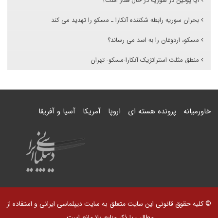
آیا پوتین در سوریه در حال قمار است؟
بحران سوریه رابطه شکننده آنکارا ـ مسکو را تهدید می کند
مسکو، اردوغان را به اسد می رساند؟
منطق مثلث استراتژیک آنکارا-مسکو- تهران
خاورمیانه
پرونده هسته ای
اروپا
آمریکا
آسیا و آفریقا
© کلیه حقوق قانونی این سایت متعلق به سایت دیپلماسی ایرانی و استفاده از
مطالب با ذکر منابع بلا مانع است.