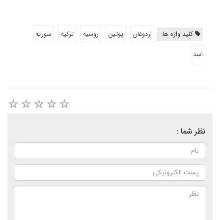
کلید واژه ها:
اردوغان
پوتين
روسيه
تركيه
سوريه
اسد
نظر شما :