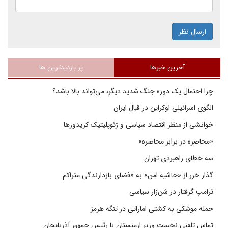
ارسال نظر
آخرین خبرها
پر بازدیدترین ها
چرا احتمال یک دوره جنگ شدید دیگر، می‌تواند بالا باشد؟
الگوی اسرائیلی اوکراین در قبال ایران
خوانشی از منظر اقتصاد سیاسی و ژئوپلیتیک کریدورها
«محاصره در برابر محاصره»
سه خطای راهبردی تهران
گذار خزر از «حاشیه امن» به «فضای بازدارندگی متراکم
ترامپ گرفتار در شن‌زار سیاسی
حمله موشکی به کشتی اماراتی در تنگه هرمز
تماس تلفنی نخست وزیر ارمنستان با رئیس جمهور آذربایجان