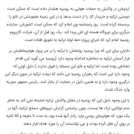
اردوغان در واکنش به حملات هوایی به روسیه هشدار داده است که ممکن است
دوستی ترکیه و خریدار گاز را از دست بدهد و در این زمینه عضویتش در ناتو را
برجسته کرده است. روز پنجشنبه وی اعلام کرد که ممکن است کشورش، سازنده
دیگری برای نیروگاه هسته ای اش پیدا کند. یک روز قبل از آن، شرکت گازپروم
روسیه اعلام کرد که اجرای پروژه خط لوله ترکیه به تعویق افتاده است.
دلایلی برای این که چرا روسیه روابطش با ترکیه را بر سر پرواز هوایپماهایش بر
فراز آسمان ترکیه به مخاطره انداخته وجود دارد (روسیه می گوید این اقدام
تصادفی بوده است اما ترکیه و ناتو این مسئله را قبول ندارند.) دلیل اولی که
وجود دارد این است که رهبران روسیه می دانند که دولت ترکیه در سوی دیگر این
درگیری وجود دارد و به همین دلیل در حمایت از بشار اسد، رئیس جمهور سوریه
وارد جنگ شدند.
با این وجود دلیل این که روسیه در مقابل واکنش ترکیه احتیاط نمی کند به خاطر
عدم توانایی ترک ها نیست، چون براساس گزارش نیروهای مسلح ترکیه، آنها در
یک مورد که هواپیمای روسی وارد رادار آنها شده بود، به مدت 5 دقیقه و 40 ثانیه
بر روی آن قفل کرده بودند و می توانستند آن را مورد هدف قرار دهند.