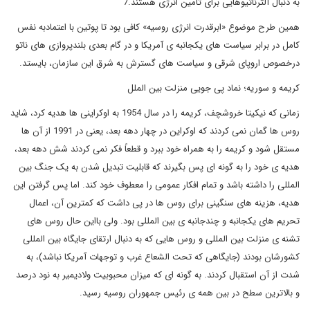
به دنبال آلترناتیوهایی برای تأمین انرژی هستند.7
همین طرح موضوع «ابرقدرت انرژی روسیه» کافی بود تا پوتین با اعتمادبه نفس
کامل در برابر سیاست های یکجانبه ی آمریکا و در گام بعدی بلندپروازی های ناتو
درخصوص اروپای شرقی و سیاست های گسترش به شرق این سازمان، بایستد.
کریمه و سوریه؛ نماد پی جویی منزلت بین الملل
زمانی که نیکیتا خروشچف، کریمه را در سال 1954 به اوکراینی ها هدیه کرد، شاید
روس ها گمان نمی کردند که اوکراین در چهار دهه بعد، یعنی در 1991 از آن ها
مستقل شود و کریمه را به همراه خود ببرد و قطعاً فکر نمی کردند شش دهه بعد،
هدیه ی خود را به گونه ای پس بگیرند که قابلیت تبدیل شدن به یک جنگ بین
المللی را داشته باشد و تمام افکار عمومی را معطوف خود کند. اما پس گرفتن این
هدیه، هزینه های سنگینی برای روس ها در پی داشت که کمترین آن، اعمال
تحریم های یکجانبه و چندجانبه ی بین المللی بود. ولی بااین حال روس های
تشنه ی منزلت بین المللی و روس هایی که به دنبال ارتقای جایگاه بین المللی
کشورشان بودند (جایگاهی که تحت الشعاع غرب و توجهات آمریکا نباشد)، به
شدت از آن استقبال کردند. به گونه ای که میزان محبوبیت ولادیمیر به نود درصد
و بالاترین سطح در بین همه ی رئیس جمهوران روسیه رسید.