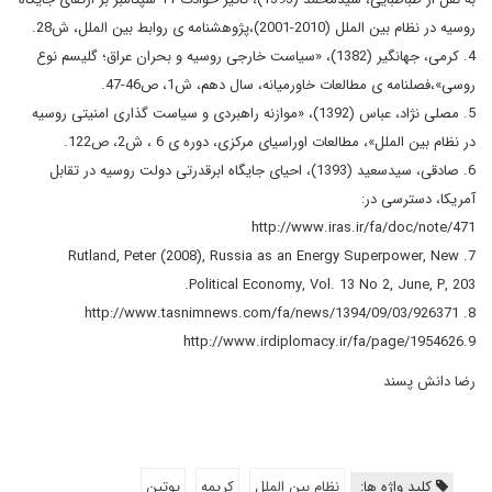
روسیه در نظام بین الملل (2010-2001)،پژوهشنامه ی روابط بین الملل، ش28.
4. کرمی، جهانگیر (1382)، «سیاست خارجی روسیه و بحران عراق؛ گلیسم نوع
روسی»،فصلنامه ی مطالعات خاورمیانه، سال دهم، ش1، ص46-47.
5. مصلی نژاد، عباس (1392)، «موازنه راهبردی و سیاست گذاری امنیتی روسیه
در نظام بین الملل»، مطالعات اوراسیای مرکزی، دوره ی 6 ، ش2، ص122.
6. صادقی، سیدسعید (1393)، احیای جایگاه ابرقدرتی دولت روسیه در تقابل
آمریکا، دسترسی در:
http://www.iras.ir/fa/doc/note/471
7. Rutland, Peter (2008), Russia as an Energy Superpower, New
Political Economy, Vol. 13 No 2, June, P, 203.
8. http://www.tasnimnews.com/fa/news/1394/09/03/926371
9.http://www.irdiplomacy.ir/fa/page/1954626
رضا دانش پسند
کلید واژه ها:
نظام بین الملل
کریمه
پوتین