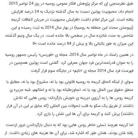
طبق نظرسنجی ای که مرکز پژوهش افکار عمومی روسیه در روز 24 نوامبر 2015
انجام داد، محبوبیت پوتین نسبت به سال گذشته نزدیک به 24 درصد افزایش
یافته است. این مرکز اعلام داشت «افزایش محبوبیت در جریان اتفاقات کریمه
(پیوستن مجدد این منطقه به روسیه) در بهار سال 2014 به ثبت رسیده و این
شاخص به مدت شانزده سال در سطحی بالا مانده است. در یک سال ونیم گذشته،
این میزان به طور باثباتی بالا و بیش از 84 درصد مانده است.»8
در همین راستا، در ماه نوامبر سال 2014، مجله ی «فوربس» رئیس جمهور روسیه
را به عنوان قدرتمندترین فرد جهان معرفی کرد. گفتنی است پوتین همچنین در
فهرست فرد سال 2014 مجله ی «تایم» در جایگاه سوم قرار گرفت.
سوای از اینکه الحاق کریمه به روسیه قانونی بود یا نه، مشروع بود یا نه، مطابق با
منطق حقوق بین الملل بود یا نه، تجاوزطلبانه بود یا نه و امثالهم، شبه جزیره ی
کریمه روس ها را به آرزوی دیرینه ی خویش بازگرداند؛ روس هایی که تلاش
داشتند از طریق یک سکو به قلب تحولات بین المللی (که سابق بر این در آن قرار
داشتند) پرش کنند و کریمه برای آن ها این نقش را بازی کرد.
اما کریمه هرچند تسلی خاطر روس هایی بود که به دنبال بازگرداندن غرور ازدست
رفته شان بودند، همان طور که اشاره شد، برای آن ها هزینه های زیادی داشت. از