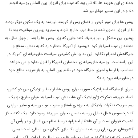
جمله ی این هزینه ها، تلاشی بود که غرب برای انزوای بین المللی روسیه انجام
داد و در این مسیر موفق نیز شد.
روس ها برای عبور کردن از فضای پس از کریمه، نیازمند به یک سکوی دیگر بودند
تا از انزوای تصویرشده توسط غرب خارج شوند و سوریه بهترین موقعیت بود تا
پوتین این مشکل را نیز برطرف کند؛ جایی که پای روس ها را بعد از چهل سال، به
منطقه ی غرب آسیا باز کرد. «روسیه از آمریکا انتظار دارد که به نقش، منافع و
جایگاهش احترام بگذارد. این به چالش کشیدن سیاست خاورمیانه ای آمریکا در
این راستاست. روسیه خاورمیانه ی انحصاری آمریکا را قبول ندارد و می خواهد
متناسب با ارتقا و احیای جایگاه خود در نظام بین الملل، به بازتعریف منافع خود
در خاورمیانه بپردازد.»9
سوای از جایگاه استراتژیک سوریه برای روس ها، ارتباط و نزدیکی بین دو کشور،
اتحاد دیرینه، تفکرات ژئوپلیتیک آن ها، نقش غرب آسیا به عنوان خارج نزدیک،
بیم سرایت تفکرات رادیکال به حوزه ی قفقاز و جنوب غرب روسیه و سایر مواردی
که درخصوص «علل تمایل روسیه به حل بحران سوریه» وجود دارد، یک نکته حائز
اهمیت فراوان است و آن «انتظار احترام» توسط نظام بین الملل و در رأس آن
کشورهای غربی برای روسیه به عنوان یک بازی گردان بین المللی است؛ یعنی
کشوری که نه تنها انگیزه ی «حل بحران های بین المللی» را دارد، بلکه از این