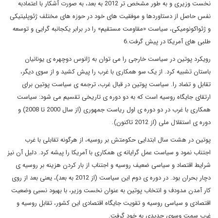
نخست وزیری و به طور مشخص تر 2012 به بعد، به صورت آشکار با اعتمادبه
نفس حاصل از دستاوردها و موفقیت های خود در حوزه های مختلف ژئوپلیتیکی
و ژئواکونومیکی، سیاست «مقاومت مستقیم» را در برابر یکجانبه گرایی و توسعه
طلبی های آمریکا در پیش گرفت.6
رویکرد پوتین در سیاست خارجی را می توان به ژانوس دوچهره ی یونانیان
باستان تشبیه کرد. از یک سو همکاری با غرب را پیش کشید و از سوی دیگر،
تقابل و تضاد را. سیاست پوتین در قبال غرب، ترجمه ی سیاست پوتین برای
ارتقای جایگاه روسیه است که به دو دوره ی تاریخی تقسیم می شود: سیاست
همکاری با غرب در دو دوره ی اول ریاست جمهوری (از سال 2000 تا 2008) و
دوره ی استقلال ملی (از 2012 تاکنون).
پوتین در هشت سال ابتدایی حکومتش بر روسیه، از هرگونه تقابلی با غرب
اجتناب نمود و سیاست عمل گرایانه ی همکاری با آمریکا را پیشه کرد. دلیل آن نیز
شرایط اقتصاد و سیاسی ضعیف روسیه و اجتناب از بار کردن هزینه بر روسیه ی
دچار بحران بود. در دوره ی دوم این سیاست (از 2012 به بعد)، یعنی بعد از روی
کار آمدن مدودف و انتخاب پوتین به عنوان نخست وزیر، با بهبود نسبی وضعیت
اقتصادی و سیاسی روسیه و تقویت جایگاه اقتصادی این کشور، تقابل روسیه و
غرب سمت وسوی جدیدی به خود گرفت.