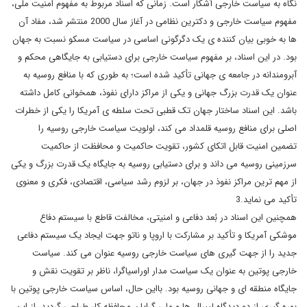
نگاه به سیاست خارجی آشکار است. زمانی که اسناد مربوط به مفهوم امنیت ملی،
مفهوم سیاست خارجی و دکترین نظامی در آغاز سال 2000 منتشر شد، مفاد آن
ها به خوبی بیان کننده ی یک دگرگونی اساسی در سیاست مسکو نسبت به جهان
بود. در این اسناد، بر مفهوم سیاست خارجی برای دستیابی به جایگاهی محکم و
آبرومندانه در جامعه ی جهانی تأکید شده است؛ به طوری که با منافع روسیه به
عنوان یک قدرت بزرگ جهانی و یکی از مراکز دارای نفوذ، همخوانی کامل داشته
باشد. این اسناد ساختار جهان تک قطبی تحت سلطه ی آمریکا را یکی از خطرات
اصلی برای منافع روسیه قلمداد می کند، اولویت سیاست خارجی روسیه را
تضمین امنیت قابل اتکای کشور، تقویت حاکمیت و محافظت از حاکمیت
سرزمینی روسیه می داند و برای دستیابی روسیه به جایگاه یک قدرت بزرگ و یکی
از مهم ترین مراکز نفوذ در جهان، بر لزوم رشد سیاسی، اقتصادی، فکری و معنوی
تأکید می نماید.3
همچنین این اسناد در بُعد دفاعی و امنیتی، مخالفت قاطع با سیستم دفاع
موشکی آمریکا و تأکید بر مشارکت با اروپا و ناتو جهت ایجاد یک سیستم دفاعی
جدید را از جهت گیری های سیاست خارجی روسیه عنوان می کند. سیاست
خارجی پوتین به عنوان یک سیاست مدار اوراسیاگرا، ناظر بر تقویت نقش و
جایگاه منطقه ای و جهانی روسیه بود. بااین حال، اساس سیاست خارجی پوتین با
بهره گیری از دو دیدگاه لیبرال ها و ملی گرایان محافظه کار طراحی گردید. از این