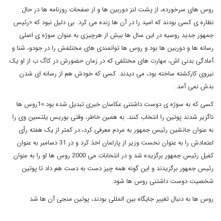
روس های سرخورده، از پشت لنز دوربین ها و از صفحات روزنامه ها در حال
نظاره ی کسی بودند که امید را در آن ها زنده می کرد. بی دلیل نبود که «رئیس
جمهور جدید روسیه در این سال ها بیش از هرچیزی به عنوان سوژه ی اصلی
رسانه ها و دوربین ها بود و روس ها توانمندی های مختلفش را در جودو، شنا و
آمادگی بدنی اش، مهارت های مختلفی که در زمان حضورش در کاگ ب از او یک
نیروی کارکشته ساخته بود، می دیدند. کسی که خودش هم از رسانه ای شدن
بدش نمی آمد.
کسی که به سوژه ی دوست داشتنی عکاسان خبری تبدیل شده بود.»1روس ها
ناگزیر شدند پوتین را انتخاب کنند. به همین خاطر، وقتی بوریس یلتسین وی را
به عنوان جانشین رئیس جمهور به مردم معرفی کرد، در کمتر از یک هفته رأی
اعتمادش را به عنوان نخست وزیر از پارلمان اخذ کرد و در 31 دسامبر به عنوان
کفیل رئیس جمهور برگزیده شد و در انتخابات می 2000 روس ها او را به عنوان
رئیس جمهور برگزیدند و این گونه همه چیز دست به دست هم داد تا پوتین
شخصیت دوست داشتنی روس ها شود.
روس ها به دنبال تغییر جایگاه بین المللی بودند، پوتین منجی آن ها شد