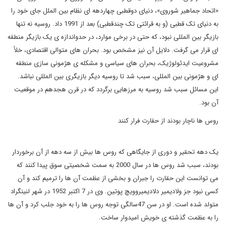
«اتحاد جماهیر شوروی»، دنیای دوقطبی چهاردهه ای نظام بین الملل جای خود را
به دنیای تک قطبی (و به قرائتی تک چندقطبی) بعد از 1991 داد. روسیه نه تنها
بازیگر بین المللی نبود، که حتی در برخی موارد، در حدواندازه ی یک بازیگر منطقه
ای قرار می گرفت. دلایل آن نیز مشخص بود. بحران های متوالی اقتصادی، خلأ
مشروعیت ایدئولوژیک، بحران های سیاسی و مشکله ی هژمونی سازی منطقه
ای و هژمونی بین المللی، سبب شد تا روسیه دیگر بازیگری بین المللی نباشد.
این مسائل سبب شد روسیه به مرزهایی برگردد که در قرن هجدهم در موقعیت
آن بود.
روس ها ناچار بودند از حقارت فرار کنند
یک دهه تحقیر و دوری از جایگاهی که روس ها بیش از سه دهه از آن برخوردار
بودند، سبب شد روس ها در سال 2000 به سمت شخصیتی سوق پیدا کنند که
می توانست این حقارت را جبران و بخشی از عظمت آن ها را ترمیم کند و آن
کسی نبود جز ولادیمیر دلادیمیروویچ پوتین. وی در 7 اکتبر 1952 در شهر لنینگراد
متولد شده است. او در سن 47سالگی توجه روس ها را به خود جلب کرد و آن ها
را به عظمت گذشته ی خویش امیدوار ساخت.