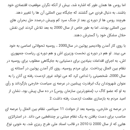
اما روس ها همان طور که اشاره شد، بیش از آنکه نگران موقعیت اقتصادی خود
باشند، به دنبال فردی می گشتند که جایگاه بین المللی آن ها را تغییر دهد.
هرچند روس ها از دوره ی بعد از جنگ سرد کم وبیش درصدد حل بحران های
بین المللی بودند، اما به طور خاص از سال 2000 به بعد تلاش کردند این نقش
حلال مشکل خود را گسترش دهند.
با روی کار آمدن ولادیمیر پوتین در سال2000 ، روسیه تحولاتی اساسی به خود
می بیند. او هم در دوره ی نخست وزیری اش و هم دوره ی ریاست جمهوری
اش، به اجرای اقدامات بنیادین برای دستیابی به جایگاهی مطلوب برای روسیه در
نظام بین الملل پرداخت. برای مردم روسیه، روی کار آمدن پوتین در آستانه ی
سال 2000، شخصیتی را تداعی کرد که می تواند غرور ازدست رفته ی آنان را به
عنوان شهروندان یک ابرقدرت پیشین در عرصه ی سیاست خارجی بازگرداند و رأی
به او که عضو کاگ ب (منفورترین سازمان روس) در ده سال پیش بود، نشان از
امید مردم به بازسازی عظمت ازدست رفته داشت.2
در عرصه ی خارجی، روسیه بعد از حوادث 11 سپتامبر، نظام بین الملل را عرصه ای
مناسب برای دست یافتن به یک نظام مبتنی بر چندقطبی می داند. در استراتژی
هایی که از سال 2000 تا 2010 در قالب اسناد ملی طرح ریزی شد، به خوبی نوع