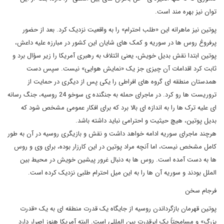
توان نیز بهره مند است.
پوتین نیز ماهرانه این «طلب احترام» را به واقعیت نزدیک کرد. بعد از حضور
پرفروغ روس ها در سوریه و کمک های شایان این کشور در مبارزه علیه داعش،
پوتین ابتدا نقش بدیل خویش، یعنی ائتلاف به رهبری آمریکا را زیر سؤال برد و
ثابت کرد اقدامات آن چیزی جز یک «نمایش هوایی» نیست. سپس دست
همدستان منطقه ای گروه های افراطی را یکی پس از دیگری در حمایت از
تروریست ها رو کرد. در ماجرای حمله به جنگنده ی سوخو 24 روسیه، جنگ رسانه
ای علیه ترک ها را به اندازه ای بالا برد که برای افکار عمومی مشخص شود که
بدیل پوتین، هیچ حیثیت و احترامی نباید داشته باشد.
هرچند ماجرای سوریه ادامه خواهد داشت و نقش و بازیگری روسیه در آن به طور
کامل مشخص نیست، اما آنچه مراد پوتین در این کارزار بوده، برای وی و روس
ها به دست آمده است. روس ها به دنبال غرور پیشین خویش در محیط بین
الملل بودند و سوریه آن ها را به این میل احترام طلبی نزدیک کرده است.
فرجام سخن
پوتین قهرمان بازگرداندن روسیه از جایگاه یک قدرت منطقه ای به یک «قدرت
بزرگ» و مسامحتاً یک ابرقدرت بین المللی است. البته آمریکا هنوز اصرار دارد