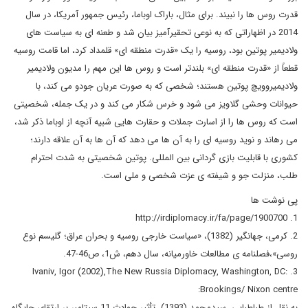
قدرت روس ها را نبیند. برای مثال، باراک اوباما، رئیس جمهور آمریکا، در سال
2014 در اظهاراتی که به نوعی تحقیرآمیز بیان شد و طعنه ای به سیاست های
ولادیمیر پوتین بود، روسیه را یک «قدرت منطقه ای» قلمداد کرد، اما قامت روسیه
قطعاً از «قدرت منطقه ای» بلندتر است و روس ها این مهم را مدیون ولادیمیر
ولادیمیروویچ پوتین هستند؛ شخصی که به صورت عریان جودو می کند، با
حیوانات وحشی گلاویز می شود و خرس شکار می کند و در یک جمله، شخصیتی
است که روس ها را از اسارت جملات و حقارت هایی شبیه آنچه از اوباما ذکر شد،
می رهاند و نوید روسیه ای را به آن ها می دهد که آن ها به آن علاقه دارند؛
کشوری با قابلیت بازی گردانی بین المللی. پوتین شخصیتی به شدت احترام
طلب، منزلت جو و شیفته ی عزت شخصی و ملی است.
پی نوشت ها
1. http://irdiplomacy.ir/fa/page/1900700
2. کرمی، جهانگیر (1382)، «سیاست خارجی روسیه و بحران عراق؛ گلیسم نوع
روسی»،فصلنامه ی مطالعات خاورمیانه، سال دهم، ش1، ص46-47.
3. Ivaniv, Igor (2002),The New Russia Diplomacy, Washington, DC:
Brookings/ Nixon centre:
به نقل از طباطبایی، سیدمحمد (1393)، تأثیر حوادث 11 سپتامبر بر ارتقای جایگاه