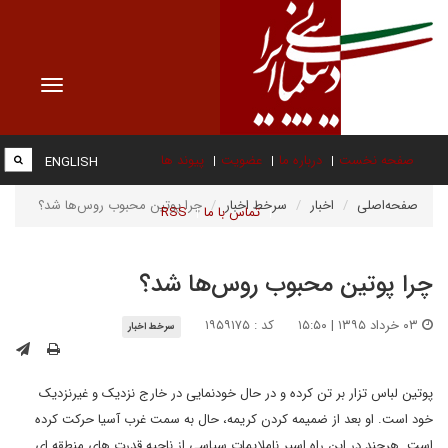
Toggle
vigation
صفحه نخست
درباره ما
عضویت
پیوند ها
ENGLISH
صفحه‌اصلی
اخبار
سرخط اخبار
چرا پوتین محبوب روس‌ها شد؟
تماس با ما
RSS
چرا پوتین محبوب روس‌ها شد؟
۰۳ خرداد ۱۳۹۵ | ۱۵:۵۰
کد : ۱۹۵۹۱۷۵
سرخط اخبار
پوتین لباس تزار بر تن کرده و در حال خودنمایی در خارج نزدیک و غیرنزدیک
خود است. او بعد از ضمیمه کردن کریمه، حال به سمت غرب آسیا حرکت کرده
است. هرچند در این راه اسیر ناملایمات سیاسی از ناحیه قدرت های منطقه ای