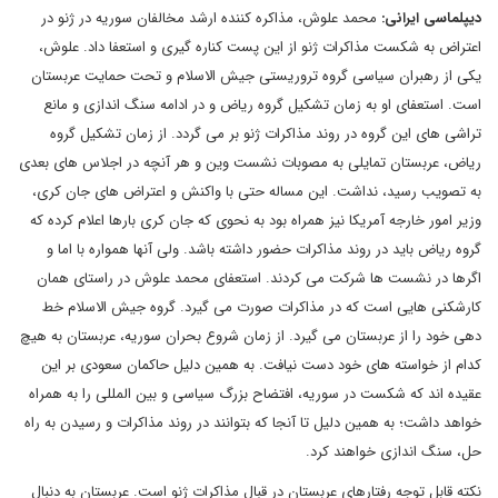
دیپلماسی ایرانی:
محمد علوش، مذاکره کننده ارشد مخالفان سوریه در ژنو در
اعتراض به شکست مذاکرات ژنو از این پست کناره گیری و استعفا داد. علوش،
یکی از رهبران سیاسی گروه تروریستی جیش الاسلام و تحت حمایت عربستان
است. استعفای او به زمان تشکیل گروه ریاض و در ادامه سنگ اندازی و مانع
تراشی های این گروه در روند مذاکرات ژنو بر می گردد. از زمان تشکیل گروه
ریاض، عربستان تمایلی به مصوبات نشست وین و هر آنچه در اجلاس های بعدی
به تصویب رسید، نداشت. این مساله حتی با واکنش و اعتراض های جان کری،
وزیر امور خارجه آمریکا نیز همراه بود به نحوی که جان کری بارها اعلام کرده که
گروه ریاض باید در روند مذاکرات حضور داشته باشد. ولی آنها همواره با اما و
اگرها در نشست ها شرکت می کردند. استعفای محمد علوش در راستای همان
کارشکنی هایی است که در مذاکرات صورت می گیرد. گروه جیش الاسلام خط
دهی خود را از عربستان می گیرد. از زمان شروع بحران سوریه، عربستان به هیچ
کدام از خواسته های خود دست نیافت. به همین دلیل حاکمان سعودی بر این
عقیده اند که شکست در سوریه، افتضاح بزرگ سیاسی و بین المللی را به همراه
خواهد داشت؛ به همین دلیل تا آنجا که بتوانند در روند مذاکرات و رسیدن به راه
حل، سنگ اندازی خواهند کرد.
نکته قابل توجه رفتارهای عربستان در قبال مذاکرات ژنو است. عربستان به دنبال