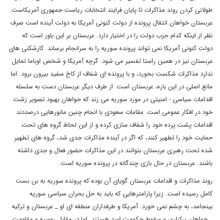
طولانی کردن روند مذاکرات تا پایان فرایند انتخابات ریاست جمهوری آمریکاست.
عربستان خواهان انتقال پرونده از دولت کنونی آمریکا به دولت آینده است صرف
نظر از اینکه کدام حزب دولت را در اختیار دارد. عربستان بر این باور است که
دولت کنونی آمریکا نمی تواند پرونده سوریه را به سرانجام برساند. کارشکنی های
عربستان نیز در همین راستا تفسیر می شود. گرچه آمریکا و شخص اوباما تمایل
ندارد مذاکرات شکست بخورد، و با پرونده ای شفاف از کاخ سفید بیرون برود. اما
مانع اصلی در این باره، عربستان است. از طرف دیگر عربستان دست به سلسله
اقدامات سیاسی - امنیتی در مورد سوریه می زند که خواهان بهبود تصویر زشت
خود در افکار عمومی است. مقامات سعودی با انجام چنین مانورهایی درصددند
اقدامات پشت پرده خود را شفاف سازی کرده و از این لحاظ گروه های تحت
حمایت خود را تطهیر کنند، که اگر در آینده مذاکرات جدی شد، گروه های تطهیر
شده تحت رهبری عربستان بتوانند در این مذاکرات حضور فعال و جدی داشته
باشند. عربستان در حال بازی چندگانه در پرونده سوریه است.
روند مذاکرات و اقدامات عربستان گویای آن بوده که پرونده سوریه به بن بست
کامل رسیده است. زیرا پارامترهایی که باید به حل بحران سیاسی سوریه
بینجامد، به چشم نمی خورد. آمریکا و طرفداران منطقه ای او _ عربستان و ترکیه
_ خواهان برکناری و سقوط حکومت اسد هستند. اما در مقابل روسیه و مقاومت