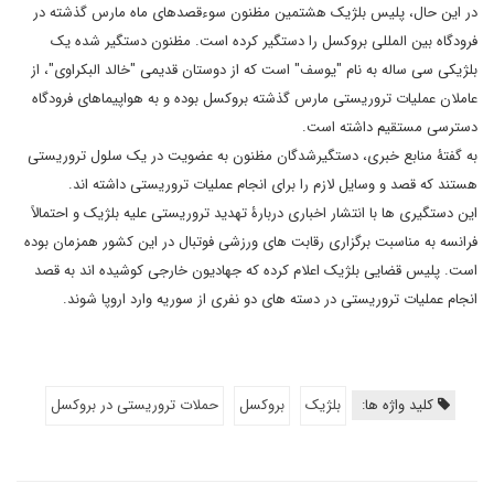
در این حال، پلیس بلژیک هشتمین مظنون سوءقصدهای ماه مارس گذشته در
فرودگاه بین المللی بروکسل را دستگیر کرده است. مظنون دستگیر شده یک
بلژیکی سی ساله به نام "یوسف" است که از دوستان قدیمی "خالد البکراوی"، از
عاملان عملیات تروریستی مارس گذشته بروکسل بوده و به هواپیماهای فرودگاه
دسترسی مستقیم داشته است.
به گفتۀ منابع خبری، دستگیرشدگان مظنون به عضویت در یک سلول تروریستی
هستند که قصد و وسایل لازم را برای انجام عملیات تروریستی داشته اند.
این دستگیری ها با انتشار اخباری دربارۀ تهدید تروریستی علیه بلژیک و احتمالاً
فرانسه به مناسبت برگزاری رقابت های ورزشی فوتبال در این کشور همزمان بوده
است. پلیس قضایی بلژیک اعلام کرده که جهادیون خارجی کوشیده اند به قصد
انجام عملیات تروریستی در دسته های دو نفری از سوریه وارد اروپا شوند.
کلید واژه ها:
بلژیک
بروکسل
حملات تروریستی در بروکسل