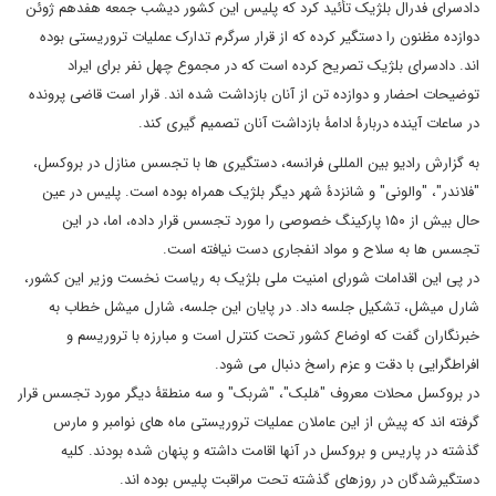
دادسرای فدرال بلژیک تأئید کرد که پلیس این کشور دیشب جمعه هفدهم ژوئن
دوازده مظنون را دستگیر کرده که از قرار سرگرم تدارک عملیات تروریستی بوده
اند. دادسرای بلژیک تصریح کرده است که در مجموع چهل نفر برای ایراد
توضیحات احضار و دوازده تن از آنان بازداشت شده اند. قرار است قاضی پرونده
در ساعات آینده دربارۀ ادامۀ بازداشت آنان تصمیم گیری کند.
به گزارش رادیو بین المللی فرانسه، دستگیری ها با تجسس منازل در بروکسل،
"فلاندر"، "والونی" و شانزدۀ شهر دیگر بلژیک همراه بوده است. پلیس در عین
حال بیش از ۱۵۰ پارکینگ خصوصی را مورد تجسس قرار داده، اما، در این
تجسس ها به سلاح و مواد انفجاری دست نیافته است.
در پی این اقدامات شورای امنیت ملی بلژیک به ریاست نخست وزیر این کشور،
شارل میشل، تشکیل جلسه داد. در پایان این جلسه، شارل میشل خطاب به
خبرنگاران گفت که اوضاع کشور تحت کنترل است و مبارزه با تروریسم و
افراطگرایی با دقت و عزم راسخ دنبال می شود.
در بروکسل محلات معروف "مَلبک"، "شربک" و سه منطقۀ دیگر مورد تجسس قرار
گرفته اند که پیش از این عاملان عملیات تروریستی ماه های نوامبر و مارس
گذشته در پاریس و بروکسل در آنها اقامت داشته و پنهان شده بودند. کلیه
دستگیرشدگان در روزهای گذشته تحت مراقبت پلیس بوده اند.