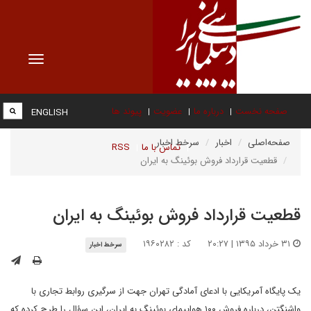
Toggle
vigation
صفحه نخست
درباره ما
عضویت
پیوند ها
ENGLISH
صفحه‌اصلی
اخبار
سرخط اخبار
تماس با ما
RSS
قطعیت قرارداد فروش بوئینگ به ایران
قطعیت قرارداد فروش بوئینگ به ایران
۳۱ خرداد ۱۳۹۵ | ۲۰:۲۷
کد : ۱۹۶۰۲۸۲
سرخط اخبار
یک پایگاه آمریکایی با ادعای آمادگی تهران جهت از سرگیری روابط تجاری با
واشنگتن، درباره فروش ۱۰۰ هواپیمای بوئینگ به ایران، این سؤال را طرح کرده که