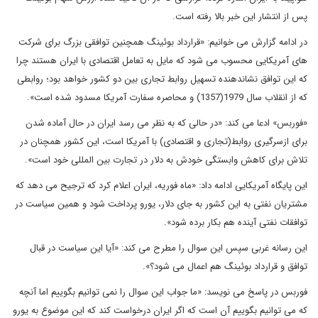
پس از انتشار این خبر بالا رفته است.
در ادامه گزارش می خوانیم: «قرارداد بوئینگ همچنین توافقی بزرگ برای شرکت
های آمریکایی محسوب می شود که مایل به تعامل اقتصادی با ایران هستند چرا
که این توافق نشاندهنده تسهیل روابط تجاری بین دو کشور خواهد بود؛ روابطی
که از انقلاب سال 1979(1357) و محاصره سفارت آمریکا مسدود شده است».
«فوربس» ادعا می کند: «در حالی که به نظر می رسد ایران در حال آماده شدن
برای ازسرگیری روابط(تجاری و اقتصادی) با آمریکا است، این کشور همچنان در
تلاش برای کاهش وابستگی خودش به دلار در تجارت بین المللی خود است».
این پایگاه آمریکایی ادامه داد: «ماه فوریه، ایران اعلام کرد که ترجیح می دهد که
مشتریان نفتی به این کشور به جای دلار، یورو پرداخت شود و همین سیاست در
توافقات نفتی آینده هم بکار برده شود».
این رسانه غربی سپس این سوال را مطرح می کند: «آیا این سیاست در قبال
توافق و قرارداد بوئینگ هم اعمال می شود؟».
فوربس در پاسخ می نویسد: «ما جواب این سوال را نمی توانیم بگوییم اما آنچه
که می توانیم بگوییم آن است که اگر ایران درخواست کند که این موضوع به یورو