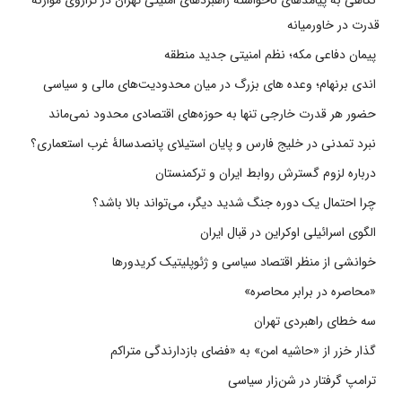
نگاهی به پیامدهای ناخواسته راهبردهای امنیتی تهران در ترازوی موازنه
قدرت در خاورمیانه
پیمان دفاعی مکه؛ نظم امنیتی جدید منطقه
اندی برنهام؛ وعده های بزرگ در میان محدودیت‌های مالی و سیاسی
حضور هر قدرت خارجی تنها به حوزه‌های اقتصادی محدود نمی‌ماند
نبرد تمدنی در خلیج فارس و پایان استیلای پانصدسالۀ غرب استعماری؟
درباره لزوم گسترش روابط ایران و ترکمنستان
چرا احتمال یک دوره جنگ شدید دیگر، می‌تواند بالا باشد؟
الگوی اسرائیلی اوکراین در قبال ایران
خوانشی از منظر اقتصاد سیاسی و ژئوپلیتیک کریدورها
«محاصره در برابر محاصره»
سه خطای راهبردی تهران
گذار خزر از «حاشیه امن» به «فضای بازدارندگی متراکم
ترامپ گرفتار در شن‌زار سیاسی