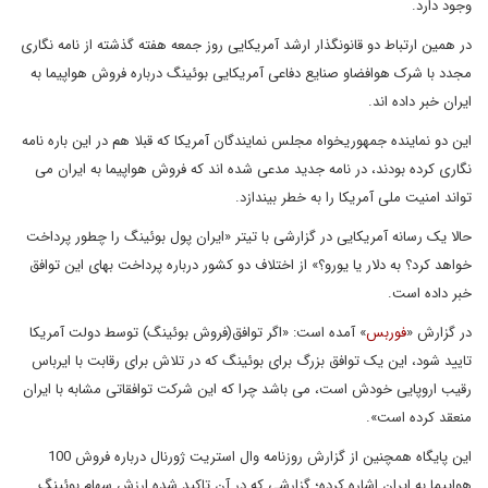
وجود دارد.
در همین ارتباط دو قانونگذار ارشد آمریکایی روز جمعه هفته گذشته از نامه نگاری
مجدد با شرک هوافضاو صنایع دفاعی آمریکایی بوئینگ درباره فروش هواپیما به
ایران خبر داده اند.
این دو نماینده جمهوریخواه مجلس نمایندگان آمریکا که قبلا هم در این باره نامه
نگاری کرده بودند، در نامه جدید مدعی شده اند که فروش هواپیما به ایران می
تواند امنیت ملی آمریکا را به خطر بیندازد.
حالا یک رسانه آمریکایی در گزارشی با تیتر «ایران پول بوئینگ را چطور پرداخت
خواهد کرد؟ به دلار یا یورو؟» از اختلاف دو کشور درباره پرداخت بهای این توافق
خبر داده است.
در گزارش «
فوربس
» آمده است: «اگر توافق(فروش بوئینگ) توسط دولت آمریکا
تایید شود، این یک توافق بزرگ برای بوئینگ که در تلاش برای رقابت با ایرباس
رقیب اروپایی خودش است، می باشد چرا که این شرکت توافقاتی مشابه با ایران
منعقد کرده است».
این پایگاه همچنین از گزارش روزنامه وال استریت ژورنال درباره فروش 100
هواپیما به ایران اشاره کرده؛ گزارشی که در آن تاکید شده ارزش سهام بوئینگ