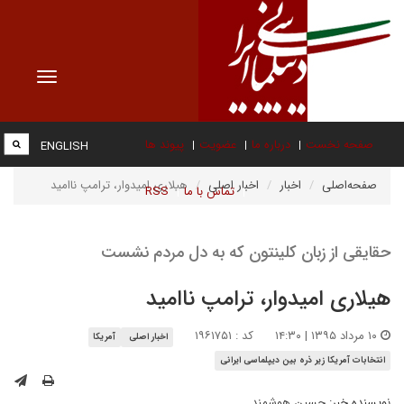
Toggle
vigation
صفحه نخست
درباره ما
عضویت
پیوند ها
ENGLISH
صفحه‌اصلی
اخبار
اخبار اصلی
هیلاری امیدوار، ترامپ ناامید
تماس با ما
RSS
حقایقی از زبان کلینتون که به دل مردم نشست
هیلاری امیدوار، ترامپ ناامید
۱۰ مرداد ۱۳۹۵ | ۱۴:۳۰
کد : ۱۹۶۱۷۵۱
اخبار اصلی
آمریکا
انتخابات آمریکا زیر ذره بین دیپلماسی ایرانی
نویسنده خبر:
حسین هوشمند