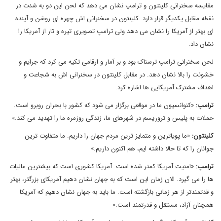
مقایسه سخنرانی کلینتون و ترامپ نشان می دهد که لحن این دو به شدت در
نقطه مقابل یکدیگر قرار دارد. کلینتون در سخنرانی اش چهره ای روشن و آینده
ای بهتر از آمریکا را نشان می دهد ولی ترامپ تصویری تیره و تار از آمریکا را
نشان داد.
لحن سخنرانی ترامپ ترسناک بود و بر آمار و ارقامی تکیه می کرد که جرایم و
خشونت را بالا نشان دهد. در مقابل کلینتون در سخنرانی اش به شجاعت و
اهداف مشترک آمریکایی ها اشاره کرد.
ترامپ:
«کنوانسیون ما در موقعی برگزار می شود که کشور با بحران روبرو است.
حملات به پلیس و تروریسم در شهرهای ما، زندگی روزمره ما را تهدید می کند.»
کلینتون:
«ما پویاترین و متمایز ترین مردم جهان را داریم. ما متفاوت ترین
جوانان را که تا حالا داشته ایم، هم اکنون داریم.»
ترامپ:
«امنیت آمریکا کمتر شده است. آمریکا کشوری است که بیشترین مالیات
ها را می گیرد. الان زمان این است که به جهان نشان دهیم آمریکای بزرگتر، بهتر
و قدتمندتر از هر زمانی بازگشته است. ما باید به جهان نشان دهیم که آمریکا
همچنان آزاد، مستقل و قدرتمند است.»