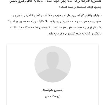
کلینتون:
«آمریکا بزرگ است چون خوب است. آمریکا به خاطر رهبری رئیس
جمهور اوباما قدرتمندتر شده است.»
با پایان یافتن کنوانسیون ملی دو حزب و مشخص شدن کاندیدای نهایی و
معاونین دو حزب، در سه ماه پیش رو، رقابت انتخابات ریاست جمهوری آمریکا
وارد فاز نهایی و حساس خود خواهد شد، نظرسنجی ها هم حکایت از رقابت
نزدیک و شانه به شانه کلینتون و ترامپ دارد.
عضو هيئت تحريريه ديپلماسي ايراني
hossein. houshmand@gmail.com
اطلاعات بیشتر
حسین هوشمند
نویسنده خبر