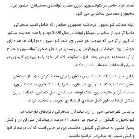
تعداد افراد حاضر در کنوانسیون، انرژی حضار، توانمندی سخنرانان، حضور افراد
مشهور و مضامین سخنرانی می شود.
البته همانند کنوانسیون پرحاشیه جمهوری خواهان که شامل تقلید سخنرانی
ملانیا ترامپ از سخنرانی میشل اوباما در سال 2008 بود و یا عدم حمایت سناتور
تد کروز از ترامپ که موجب هو شدن وی شد، کنوانسیون دموکرات ها هم دارای
حواشی بود. طرفداران پروپاقرص برنی سندرز در داخل صحن کنوانسیون و خارج
از آن دست به اعتراض زدند، آنها با سکوت، اعتراض خود را به پیروزی کلینتون در
جریان انتخابات مقدماتی نشان دادند.
با این حال دموکرات ها بیشترین تلاش را برای متحد کردن حزب از خودشان
نشان دادند. برخلاف جمهوری خواهان، سندرز رقیب کلینتون به شدت از وی
حمایت کرد و علاوه بر وی باراک اوباما، جو بایدن، بیل کلینتون، الیزابت وارن،
میشل اوباما به طور کامل هیلاری از هیلاری تعریف و تمجید کردند.
براساس نظرسنجی سی ان ان، بینندگان سخنرانی نامزدهای دو حزب در
کنوانسیون، کلینتون را ترجیح می دهند. 71 درصد از بینندگان سی ان ان واکنش
بسیار مثبتی به سخنرانی کلینتون داشتند، این در حالی است که 57 درصد از آنها
واکنش مثبتی به سخنرانی ترامپ داشتند.