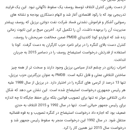
از دست رفتن کنترل ائتلاف توسط روسف یک سقوط ناگهانی نبود. این یک فرایند
تدریجی بود که با رکود اقتصادی آغاز شد و اتهام دستکاری بودجه و نشانه های
رسوایی آشکار و فراموش نشدنی فساد شرکت نفت دولتی برزیل که روسف پیشتر
مدیریت آن را برعهده داشت، آن را تکمیل کرد. آخرین میخ بر این تابوت زمانی
زده شد که ادواردو کونا کاندیدای PMDB ضمن مخالفت صریحش با روسف،
کنترل دست بالای کنگره را در برابر نامزد حزب کارگران به دست گرفت. کونا با
استفاده از قدرتش درخواست استیضاح روسف را در دسامبر 2015 به جریان
انداخت.
احزاب زیادی در چشم انداز سیاسی برزیل وجود دارند و سخت تر از همه چیز
ساختن ائتلافی عملی و قابل تکیه است. PMDB به عنوان بزرگترین حزب برزیل،
تنها 13 درصد از کرسی های کنگره را در اختیار دارد. در برزیل از سال 1988 علیه
هر رئیس جمهوری درخواست استیضاح شده است. این نشان می دهد که شکل
دادن ائتلافی موثر نه تنها برای تصویب قوانین بلکه برای حفظ جایگاه تا چه اندازه
برای رئیس جمهور حیاتی است. تنها در سال 1992 و 2015 ائتلاف به حدی
ضعیف بود که اجازه داد درخواست استیضاح در کنگره تصویب و به قوه قضائیه
منتقل شود. در سال 1992 این درخواست منجر به سقوط رئیس جمهور شد و
درخواست سال 2015 نیز همین کار را کرد.