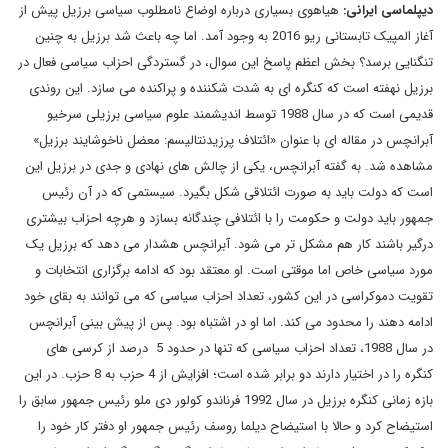
دیپلماسی ایرانی:
هیاهوی بسیاری درباره اوضاع نامطلوب سیاسی برزیل پیش از
آغاز المپیک تابستانی ریو 2016 به وجود آمد. اما چه باعث شد برزیل به چنین
تنگنایی برسد؟ بخش اعظم پاسخ این سوال، در گستردگی احزاب سیاسی فعال در
برزیل نهفته است که کنگره ای به شدت شکننده و پراکنده می سازد. این روندی
قدیمی است که در سال 1988 توسط اندیشمند علوم سیاسی برزیلی سرخیو
آبرانچس در مقاله ای با عنوان «ائتلاف پرزیدنتالیسم: معضل ناخوشایند برزیل»
مشاهده شد. به گفته آبرانچس، یکی از چالش های نهادی و جدی در برزیل این
است که دولت باید به صورت ائتلاقی شکل بگیرد. سیستمی که در آن رئیس
جمهور باید دولت و حکومت را با ائتلافی چندگانه بسازد و هرچه احزاب بیشتری
درگیر باشند کار هم مشکل تر می شود. آبرانچس هشدار می دهد که برزیل یک
مورد سیاسی خاص اما موقتی است. او معتقد بود که ادامه برگزاری انتخابات و
تقویت دموکراسی در این کشور، تعداد احزاب سیاسی که می توانند به بقای خود
ادامه دهند را محدود می کند. اما او در اشتباه بود. پس از پیش بینی آبرانچس
در سال 1988، تعداد احزاب سیاسی که تنها در حدود 5 درصد از کرسی های
کنگره را در اختیار دارند دو برابر شده است؛ افزایش از 4 حزب به 8 حزب. در این
بازه زمانی کنگره برزیل در سال 1992 فرناندو کولور دی ملو رئیس جمهور سابق را
استیضاح کرد و حالا با استیضاح دیلما روسف رئیس جمهور او دفتر کار خود را