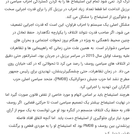
ترک کرد. نمی شود تمام این استیضاح ها را به گردن گستردگی احزاب سیاسی در
برزیل انداخت اما قطعا تعداد زیاد احزاب در برزیل کار را برای قدرت اجرایی سخت
و جلوگیری از استیضاح را مشکل می کند.
مشکل اصلی یک سیستم با احزاب فراوان، این است که قدرت اجرایی تضعیف
می شود، اگر صاحب قدرت نتواند ائتلاف را یکپارچه نگاهدارد. حفظ تعادل در
چنین محیط ناهمگنی به ویژه در هنگام بروز تحولات اجتماعی و بحران های
سیاسی دشوارتر است. به همین علت حتی زمانی که راهپیمایی ها و تظاهرات
علیه روسف اوایل سال 2015 در سراسر برزیل در جریان بود، استراتفور حتی دقیق
تر ائتلاف های سیاسی روسف را رصد می کرد تا تحولاتی که در کف خیابان روی
می داد. در زمان تظاهرات، حتی چشمگیرترینشان، تهدیدی برای رئیس جمهور
مطرح نشد اما حزب جنبش دموکراتیک (PMDB)، متحد سیاسی اصلی حزب
کارگران این تهدید را اجرایی کرد.
هرچند استیضاح باید بر اساس اتهام و مورد خاصی از نقض قانون صورت گیرد اما
در نهایت استیضاح بیشتر یک تصمیم سیاسی است تا حرکتی قضایی. اگر روسف
قادر به حفظ یک ائتلاف منسجم در کنگره بود او می توانست به یک سوم از آرای
مورد نیاز برای جلوگیری از استیضاح دست یابد. اما آنچه اتفاق افتاد فاصله
پرنشدنی بین روسف و PMDB بود که استیضاح او را به موردی قطعی و برگشت
ناپذیر تبدیل کرد.