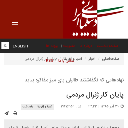
Toggle
vigation
صفحه نخست
درباره ما
عضویت
پیوند ها
ENGLISH
صفحه‌اصلی
اخبار
آسیا و آفریقا
پایان کار ژنرال مردمی
تماس با ما
RSS
نهادهایی که نگذاشتند طالبان پای میز مذاکره بیاید
پایان کار ژنرال مردمی
۳۰ آذر ۱۳۹۵ | ۱۳:۴۳
کد : ۱۹۶۵۲۵۹
آسیا و آفریقا
یادداشت
مصطفی زندیه، کارشناس ارشد مسائل جنوب آسیا: ژنرال راحیل شریف