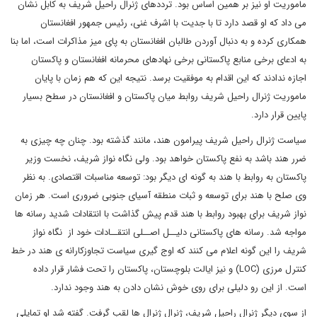
ماموریت او نیز بر همین اساس بود. ترددهای ژنرال راحیل شریف به کابل نشان
می داد که او قصد دارد تا با جدیت با اشرف غنی، رئیس جمهور افغانستان
همکاری کرده و به دنبال آوردن طالبان افغانستان به پای میز مذاکرات است، اما بنا
به ادعای برخی منابع پاکستانی برخی نهادهای محرمانه افغانستان و پاکستان
اجازه ندادند که این اقدام به موفقیت برسد. نتیجه این که هم زمان با پایان
ماموریت ژنرال راحیل شریف روابط میان پاکستان و افغانستان در سطح بسیار
پایین قرار دارد.
سیاست ژنرال راحیل شریف پیرامون هند، مانند گذشته بود. چنان چه چیزی به
ضرر هند باشد به نفع پاکستان خواهد بود. ولی نگاه نواز شریف، نخست وزیر
پاکستان به روابط با هند به گونه ای دیگر بود: توسعه مناسبات اقتصادی. به نظر
وی صلح با هند برای توسعه و ثبات منطقه آسیای جنوبی ضروری است. هر زمان
نواز شریف برای بهبود روابط با هند قدم پیش گذاشت با انتقادات شدید رسانه ها
مواجه شد. رسانه های پاکستانی دلیــل اصــلی انتقــادات خود از نگاه نواز
شریف را این گونه اعلام می کنند که اوج گیری سیاست تجاوزکارانه ی هند در خط
کنترل مرزی (
LOC
) و نیز ایالت بلوچستان، پاکستان را تحت فشار قرار داده
است. از این رو دلیلی برای روی خوش نشان دادن به هند وجود ندارد.
از سوی دیگر ژنرال راحیل شریف، ژنرالِ ژنرال ها لقب گرفت. گفته شد او تمایلی