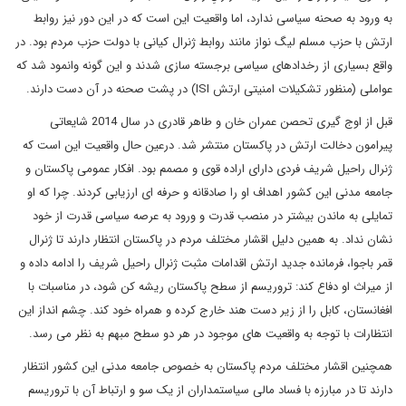
به ورود به صحنه سیاسی ندارد، اما واقعیت این است که در این دور نیز روابط
ارتش با حزب مسلم لیگ نواز مانند روابط ژنرال کیانی با دولت حزب مردم بود. در
واقع بسیاری از رخدادهای سیاسی برجسته سازی شدند و این گونه وانمود شد که
عواملی (منظور تشکیلات امنیتی ارتش
ISI
) در پشت صحنه در آن دست دارند.
قبل از اوج گیری تحصن عمران خان و طاهر قادری در سال 2014 شایعاتی
پیرامون دخالت ارتش در پاکستان منتشر شد. درعین حال واقعیت این است که
ژنرال راحیل شریف فردی دارای اراده قوی و مصمم بود. افکار عمومی پاکستان و
جامعه مدنی این کشور اهداف او را صادقانه و حرفه ای ارزیابی کردند. چرا که او
تمایلی به ماندن بیشتر در منصب قدرت و ورود به عرصه سیاسی قدرت از خود
نشان نداد. به همین دلیل اقشار مختلف مردم در پاکستان انتظار دارند تا ژنرال
قمر باجوا، فرمانده جدید ارتش اقدامات مثبت ژنرال راحیل شریف را ادامه داده و
از میراث او دفاع کند: تروریسم از سطح پاکستان ریشه کن شود، در مناسبات با
افغانستان، کابل را از زیر دست هند خارج کرده و همراه خود کند. چشم انداز این
انتظارات با توجه به واقعیت های موجود در هر دو سطح مبهم به نظر می رسد.
همچنین اقشار مختلف مردم پاکستان به خصوص جامعه مدنی این کشور انتظار
دارند تا در مبارزه با فساد مالی سیاستمداران از یک سو و ارتباط آن با تروریسم