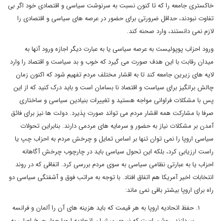
خاکستری جامعه را که تا کنون نسبت به سرنوشت سیاسی و اقتصادی خود اگر بی
تفاوت نبودند، حداقل ضرورتی برای حضور در عرصه های سیاسی و اقتصادی را
لازم نمی دانستند، وارد صحنه کند.
ورود احزاب پوپولیست به عرصه سیاسی یا به عبارت دیگر اجازه ورود آنها به
میدان رقابت با این هدف صورت می گیرد که خوب و بد سیاست و اقتصاد را وارد
لایه های زیرین جامعه کند تا به اقشار مختلف مردم تفهیم شود که اکنون زمان
چالش برانگیز برای سیاست و اقتصاد نا بسامان است و باید درک کنید که از این
پس با مشکلات فراوانی مواجه هستید و تغییرات بنیادین سیاسی و ساختاری
صرفا با مشارکت همه اقشار مردم می تواند صورت پذیرد. دولت ها نیز برای فائق
آمدن بر مشکلات نیاز به حضور و سرمایه های مردمی دارند. بنابراین تحولات
سیاسی اروپا را نمی توان تنها بر اساس تمایل و چرخش مردم به احزاب چپ یا
راست ارزیابی کرد، بلکه این تحول سیاسی باید در چارچوب چرخش آگاهانه
احزاب یا به عبارتی نظامی سیاسی به سوی مردم بررسی کرد. اتفاقی که در روند
انتخابات اخیر آمریکا هم اتفاق افتاد. با توجه به مراتب فوق و آشفتگی سیاسی دو
راه برای اروپا بیشتر باقی نمی ماند:
حفظ اتحادیه اروپا به هر قیمت که باید هزینه های آن را آلمان و فرانسه
بپردازند. روشن است که نیروی پیشران اتحادیه اروپا چهار چرخ اصلی به