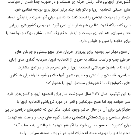
کشورهای اروپایی فاقد ارتش حرفه ای هستند و در صورت جدا شدن از سیاست
های امنیتی اتحادیه اروپا و ناتو باید چند برابر امروز برای بودجه نظامی خود
هزینه و در نهایت ارتشی را ایجاد کنند که نه تنها برای آنها قدرت بازدارنگی ایجاد
نمی کند، بلکه قدرت دفاعی هم به ارمغان نمی آورد. در برخی کشورهای اروپایی
حتی سربازی هم اجباری نیست و ارتش حکم یک آتش نشانی بزرگ و توانمند را
برای مقابله با سیل و طوفان دارد.
از سوی دیگر نیز روسیه برای پیروزی جریان های پوپولیستی و جریان های
افراطی چپ و راست معتقد به خروج از اتحادیه اروپا، سرمایه گذاری های زیای
کرده تا با راهبرد فروپاشی اتحادیه اروپا از شر تحریم ها و مواضع مشترک
سیاسی، اقتصادی و امنیتی و حقوق بشری آنها خلاص شود تا راه برای همکاری
های تکنولوژیک با کشورهای مستقل اروپا را هموار کند.
به این ترتیب سال ۲۰۱۷ سال سرنوشت ساز برای اتحادیه اروپا و کشورهای قاره
سبز خواهد بود اما هیچ دورنمایی واقعی در مورد فروپاشی اتحادیه اروپا یا
جایگزینی برای آن در حال حاضر وجود ندارد، مگر این که کشورهای ناراضی در پی
انتحار سیاسی و ورشکستگی اقتصادی باشند. گروه های چپ و راست هم تهدید
برای کشورها محسوب نمی شوند یا اگر هم تهدید یا چالشی به حساب آیند
محترمانه یا با تهدید، مانند انتخابات اخیر در اتریش صحنه سیاسی را به