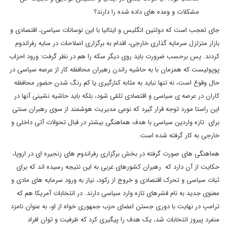
مشکلات و وعده های داده شده را دارند؟
جای تعجب است که دولتین انگلیس و ایتالیا با این نوسانات سیاسی، اقتصادی و
بازار متزلزل سرمایه گذاری خارجی، اقدام به برگزاری اصلاحات در سایه رفراندوم
کردند. پس برحسب ضرورت باید روی دیگر سکه را هم در نظر گرفت: ورود احزاب
پوپولیست که همزمان با به حاشیه راندن رهبران محافظه کار از عرصه سیاسی در
حال وقوع است، نه تنها نباید به مثابه کنارگیری یا کم رنگ شدن حضور محافظه
کاران در عرصه ی سیاسی و اقتصادی تلقی شود، بلکه باید حاشیه نشینی آنها در
این راستا مورد توجه قرار گیرد که نوعی مدیریت هوشمند از سوی رهبران سنتی
برای تازه واردین سیاسی با هدف هماهنگی بیشتر در قبال تحولات آتی داخلی و
خارجی به کار گرفته شده است.
هماهنگی های صورت گرفته در بخش برگزاری رفراندوم های زنجیره ای در اروپا،
حکایت از آن دارد که رهبران کشورهای غربی به این نتیجه رسیده اند که برای
ثبات سیاسی و تحرک اقتصادی و خروج از رکود، نیاز به ورود سرمایه های مادی و
معنوی جدید به نام قشرهای تازه وارد سیاسی دارند. در انتخابات آمریکا هم که
ترامپ در نهایت با دوری جستن اعضای حزب جمهوری خواه از او، به عنوان نامزد
منفرد پیروز انتخابات شد، یک هدف را پیگیری کرد که ظرفیت و توان افراد