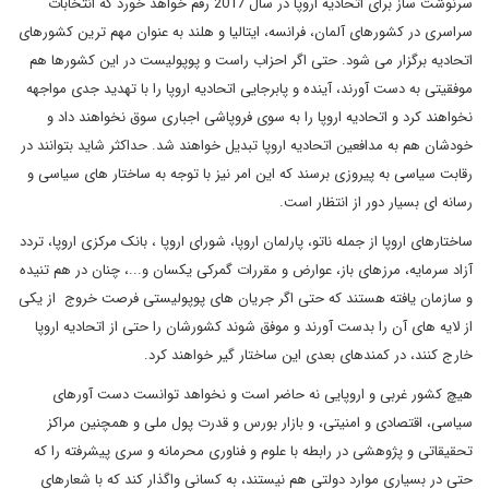
سرنوشت ساز برای اتحادیه اروپا در سال 2017 رقم خواهد خورد که انتخابات
سراسری در کشورهای آلمان، فرانسه، ایتالیا و هلند به عنوان مهم ترین کشورهای
اتحادیه برگزار می شود. حتی اگر احزاب راست و پوپولیست در این کشورها هم
موفقیتی به دست آورند، آینده و پابرجایی اتحادیه اروپا را با تهدید جدی مواجهه
نخواهند کرد و اتحادیه اروپا را به سوی فروپاشی اجباری سوق نخواهند داد و
خودشان هم به مدافعین اتحادیه اروپا تبدیل خواهند شد. حداکثر شاید بتوانند در
رقابت سیاسی به پیروزی برسند که این امر نیز با توجه به ساختار های سیاسی و
رسانه ای بسیار دور از انتظار است.
ساختارهای اروپا از جمله ناتو، پارلمان اروپا، شورای اروپا ، بانک مرکزی اروپا، تردد
آزاد سرمایه، مرزهای باز، عوارض و مقررات گمرکی یکسان و...، چنان در هم تنیده
و سازمان یافته هستند که حتی اگر جریان های پوپولیستی فرصت خروج از یکی
از لایه های آن را بدست آورند و موفق شوند کشورشان را حتی از اتحادیه اروپا
خارج کنند، در کمندهای بعدی این ساختار گیر خواهند کرد.
هیچ کشور غربی و اروپایی نه حاضر است و نخواهد توانست دست آورهای
سیاسی، اقتصادی و امنیتی، و بازار بورس و قدرت پول ملی و همچنین مراکز
تحقیقاتی و پژوهشی در رابطه با علوم و فناوری محرمانه و سری پیشرفته را که
حتی در بسیاری موارد دولتی هم نیستند، به کسانی واگذار کند که با شعارهای