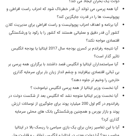
دولت یک بحران ایجاد می کند؟
آیا همه پرسی می تواند آن قدر خطرناک شود که احزاب راست افراطی و
پوپولیست ها را در قدرت جایگزین کند؟
آیا برنامه و اهداف احزاب پوپولیست و راست افراطی برای مدیریت کلان
کشور آن قدر دقیق و عملیاتی هستند که کشور را با رکود یا ورشکستگی
اقتصادی مواجه نکند؟
آیا نتیجه رفراندم بر کسری بودجه سال 2017 ایتالیا یا بودجه انگلیس
تاثیر گذار است؟
آیا سیاستمداران ایتالیا و انگلیس قصد داشتند با برگزاری همه پرسی بر
بی ثباتی اقتصادی بیافزایند و چشم انداز زیان بار برای سرمایه گذاری
خارجی را وخیم تر جلوه دهند؟
آیا نخست وزیر ایتالیا از همه پرسی انگلیس نیاموخت ؟
آیا نخست وزیر ایتالیا متوجه نشد که انگلیس بعد از شکست دولت در
رفراندوم در گام اول 200 میلیارد پوند برای جلوگیری از نوسانات ارزش
پوند و بازار بورس و همچنین ورشکستگی بانک های محلی سرمایه
گذاری کرد؟
آیا با این تفاسیر زمان برای یک بازی سیاسی با ریسک بالا در ایتالیا
مناسب بود؟ آیا دولت بعدی در ایتالیا و انگلیس توانایی و قابلیت حل