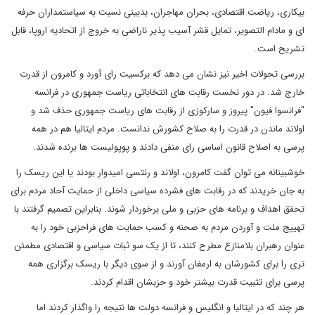
بیکاری، ریاضت اقتصادی، بحران مهاجران، بدبینی نسبت به سیاستمداران حرفه
ای و مادام التصویر، تمایل قشر آسیب پذیر ناراضی به خروج از اتحادیه اروپا، قابل
تشریح است.
بررسی تحولات اخیر نیز نشان می دهد که برکسیت رای آورد و کامرون از قدرت
خارج شد. در دور نخست رقابت های انتخاباتی ریاست جمهوری در فرانسه
"فرانسوا فیون" پیروز و سارکوزی از رقابت های ریاست جمهوری حذف شد و
اولاند ماندن در قدرت را به صلاح کشورش ندانست. مردم ایتالیا هم در همه
پرسی به اصلاح قانون اساسی رای منفی دادند و پوپولیست ها برنده شدند.
خوشبینانه می توان گفت کامرون، اولاند و رنتسی امیدوار بودند یا این ریسک را
به جان خریدند که در رقابت های فشرده سیاسی داخلی از حمایت آحاد مردم برای
تحقق اهداف و برنامه های حزبی و ملی برخوردار شوند. بنابراین تصمیم گرفتند با
تهییج ملت و آوردن مردم به صحنه و کسب حمایت های فراحزبی خود را به
عنوان رهبران بلامنازع مطرح کنند، تا از یک سو ثبات سیاسی و اقتصادی مطمئن
تری را برای کشورشان به ارمغان آورند و از سوی دیگر با ریسک برگزاری همه
پرسی برای تثبیت قدرت بیشتر خود و حزبشان اقدام کردند.
هر چند که در ایتالیا و انگلیس و فرانسه دولت ها نتیجه را واگذار کردند اما