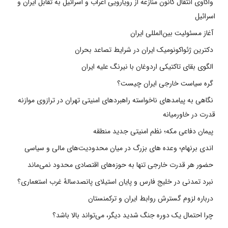
واکاوی انتقال کانون منازعه از رویارویی اعراب و اسرائیل به تقابل ایران و
اسرائیل
آغاز مسئولیت بین‌المللی ایران
دکترین ژئواکونومیک ایران در شرایط تصاعد بحران
الگوی بقای تاکتیکی اردوغان با نیرنگ علیه ایران
گره سیاست خارجی ایران چیست؟
نگاهی به پیامدهای ناخواسته راهبردهای امنیتی تهران در ترازوی موازنه
قدرت در خاورمیانه
پیمان دفاعی مکه؛ نظم امنیتی جدید منطقه
اندی برنهام؛ وعده های بزرگ در میان محدودیت‌های مالی و سیاسی
حضور هر قدرت خارجی تنها به حوزه‌های اقتصادی محدود نمی‌ماند
نبرد تمدنی در خلیج فارس و پایان استیلای پانصدسالۀ غرب استعماری؟
درباره لزوم گسترش روابط ایران و ترکمنستان
چرا احتمال یک دوره جنگ شدید دیگر، می‌تواند بالا باشد؟