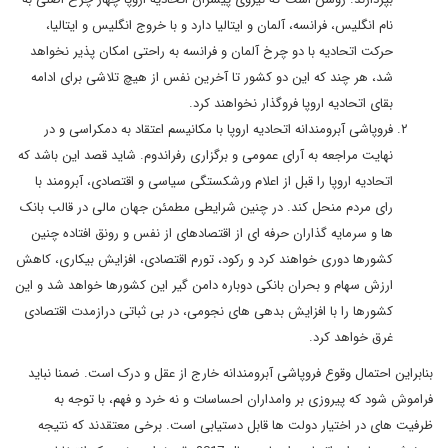
نام انگلیس، فرانسه، آلمان و ایتالیا دارد و با خروج انگلیس و ایتالیا،
حرکت اتحادیه با دو چرخ آلمان و فرانسه به راحتی امکان پذیر نخواهد
شد، هر چند که این دو کشور تا آخرین نفس از هیچ تلاشی برای ادامه
بقای اتحادیه اروپا فروگذار نخواهند کرد.
فروپاشی آبرومندانه اتحادیه اروپا با مکانیسم اعتقاد به دمکراسی و در
نهایت مراجعه به آرای عمومی و برگزاری رفراندوم. شاید قصد این باشد که
اتحادیه اروپا را قبل از اعلام ورشکستگی سیاسی و اقتصادی، آبرومند با
رای مردم منحل کند. در چنین شرایطی مطمئن جهان مالی در قالب بانک
ها و سرمایه گذاران حرفه ای از اقتصادهای از نفس و رونق افتاده چنین
کشورها دوری خواهند کرد و رکود، تورم اقتصادی، افزایش بیکاری، کاهش
ارزش سهام و بحران بانکی دوباره دامن گیر این کشورها خواهد شد و این
کشورها را با افزایش بدهی های نجومی، در بی ثباتی درازمدت اقتصادی
غرق خواهد کرد.
بنابراین احتمال وقوع فروپاشی آبرومندانه خارج از عقل و درک است. ضمنا نباید
فراموش شود که پیروزی بر وامداران احساسات و نه خرد و فهم، با توجه به
ظرفیت های در اختیار دولت ها قابل دستیابی است. برخی معتقدند که نتیجه