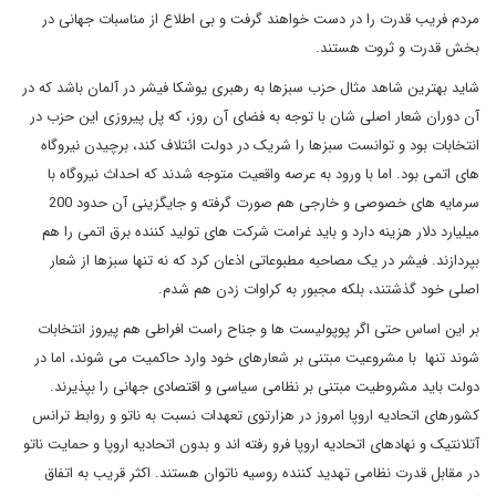
مردم فریب قدرت را در دست خواهند گرفت و بی اطلاع از مناسبات جهانی در
بخش قدرت و ثروت هستند.
شاید بهترین شاهد مثال حزب سبزها به رهبری یوشکا فیشر در آلمان باشد که در
آن دوران شعار اصلی شان با توجه به فضای آن روز، که پل پیروزی این حزب در
انتخابات بود و توانست سبزها را شریک در دولت ائتلاف کند، برچیدن نیروگاه
های اتمی بود. اما با ورود به عرصه واقعیت متوجه شدند که احداث نیروگاه با
سرمایه های خصوصی و خارجی هم صورت گرفته و جایگزینی آن حدود 200
میلیارد دلار هزینه دارد و باید غرامت شرکت های تولید کننده برق اتمی را هم
بپردازند. فیشر در یک مصاحبه مطبوعاتی اذعان کرد که نه تنها سبزها از شعار
اصلی خود گذشتند، بلکه مجبور به کراوات زدن هم شدم.
بر این اساس حتی اگر پوپولیست ها و جناح راست افراطی هم پیروز انتخابات
شوند تنها با مشروعیت مبتنی بر شعارهای خود وارد حاکمیت می شوند، اما در
دولت باید مشروطیت مبتنی بر نظامی سیاسی و اقتصادی جهانی را بپذیرند.
کشورهای اتحادیه اروپا امروز در هزارتوی تعهدات نسبت به ناتو و روابط ترانس
آتلانتیک و نهادهای اتحادیه اروپا فرو رفته اند و بدون اتحادیه اروپا و حمایت ناتو
در مقابل قدرت نظامی تهدید کننده روسیه ناتوان هستند. اکثر قریب به اتفاق