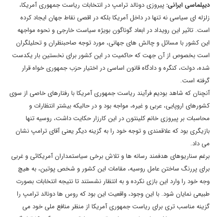
دیپلماسی ایرانی:
پیروزی دونالد ترامپ در انتخابات ریاست جمهوری آمریکا،
زلزله ای سیاسی نه تنها در داخل آمریکا بلکه در اقصی نقاط جهان ایجاد کرده
است. تاثیر این رویداد در ابعاد گوناگون بویژه سیاست خارجی و نحوه مواجهه
این کشور با مسائل و چالش های جهانی، مورد توجه صاحبنظران و تحلیلگران
است بخصوص از آن جهت که حاکمیت در این کشور برای نخستین بار یکدست
شده، دولت، کنگره و دادگاه قانون اساسی در اختیار حزب جمهوری خواه قرار
گرفته است.
آنچنان که شاهد بودیم فرآیند ریاست جمهوری آمریکا با رفتارهای خاصی از سوی
کشورهای اروپایی، عربی و غیره، مواجه بود و در حالیکه بیشتر انتظارات و
محاسبات بر پیروزی خانم کلینتون در این کارزار حکایت داشت، روسیه تنها
بازیگری بود که علاقمندی و توجه خود را به گزینه دیگر یعنی آقای ترامپ نشان
می داد.
برغم سناریوهای هدفمند رسانه ها و تلاش برخی سیاستمداران آمریکائی و غربی
برای پررنگ ساختن عامل روسیه، مقامات این کشور و شخص پوتین، به هیچ
وجه خود را وارد این بازی نکرده و به انتظار نشستند تا نتیجه انتخابات بصورت
طبیعی نمایان شود. با این وجود، واقعیت این بود که روس ها دونالد ترامپ را
گزینه مناسب تری برای ریاست جمهوری آمریکا از منظر منافع ملی خود می