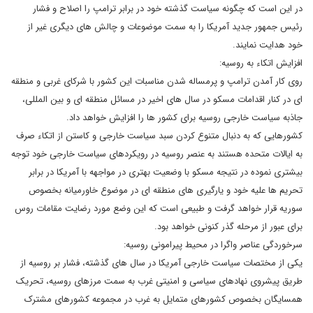
در این است که چگونه سیاست گذشته خود در برابر ترامپ را اصلاح و فشار
رئیس جمهور جدید آمریکا را به سمت موضوعات و چالش های دیگری غیر از
خود هدایت نمایند.
افزایش اتکاء به روسیه:
روی کار آمدن ترامپ و پرمساله شدن مناسبات این کشور با شرکای غربی و منطقه
ای در کنار اقدامات مسکو در سال های اخیر در مسائل منطقه ای و بین المللی،
جاذبه سیاست خارجی روسیه برای کشور ها را افزایش خواهد داد.
کشورهایی که به دنبال متنوع کردن سبد سیاست خارجی و کاستن از اتکاء صرف
به ایالات متحده هستند به عنصر روسیه در رویکردهای سیاست خارجی خود توجه
بیشتری نموده در نتیجه مسکو با وضعیت بهتری در مواجهه با آمریکا در برابر
تحریم ها علیه خود و یارگیری های منطقه ای در موضوع خاورمیانه بخصوص
سوریه قرار خواهد گرفت و طبیعی است که این وضع مورد رضایت مقامات روس
برای عبور از مرحله گذر کنونی خواهد بود.
سرخوردگی عناصر واگرا در محیط پیرامونی روسیه:
یکی از مختصات سیاست خارجی آمریکا در سال های گذشته، فشار بر روسیه از
طریق پیشروی نهادهای سیاسی و امنیتی غرب به سمت مرزهای روسیه، تحریک
همسایگان بخصوص کشورهای متمایل به غرب در مجموعه کشورهای مشترک