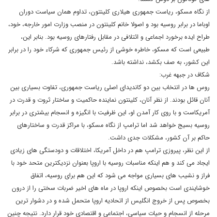
از نگاه مسکو، ریاست جمهوری هیلاری کلینتون، تداوم همان سیاست دوران
اوباما در برابر روسیه بود و اصولا خانم کلینتون در منصب وزارت امور خارجه، خود،
طراح ایده برخورد اجماعی و ائتلافی در مقابل رفتارهای روسیه بود. بنابر این،
طبیعی است که مسکو، خاطره خوشی از رئیس جمهوری که شرکاء خود را در برابر
این کشور، به صف بکشد، نداشته باشد.
شکاف در جبهه غرب:
روس ها در انتخاب بین دو کاندیدای اصلی ریاست جمهوری، تفاوت بسیاری بین
آنان قائل بودند. از نظر آنان، کلینتون نماینده حاکمیت و ساختار ثروت و قدرت در
آمریکاست و با روی کار آمدن او، این ظرفیت با انگیزه و انسجام بیشتری در برابر
روسیه بسیج خواهد شد اما ترامپ از نگاه مسکو، با مراکز قدرت و ساختارهای
حاکم بر آن کشور، مشکلات جدی داشت.
از این نظر، پیروزی ترامپ هم در داخل آمریکا، اختلاقات و دودستگی های زیادی
ایجاد می کند و هم اینکه مناسبات روسیه با اروپا بعنوان نزدیکترین متحد خود با
فراز و نشیب های بسیاری مواجه می شود که این هم برای روسیه، اتفاق
خوشایندی است بخصوص اینکه اروپا در ماه های اخیر ضربات سختی را از درون
بخصوص پس از خروج انگلیس از اتحادیه اروپا متحمل شده و در دشوار ترین
مرحله از انسجام و حیات سیاسی، اجتماعی و اقتصادی خود قرار دارد. نتیجه چنین