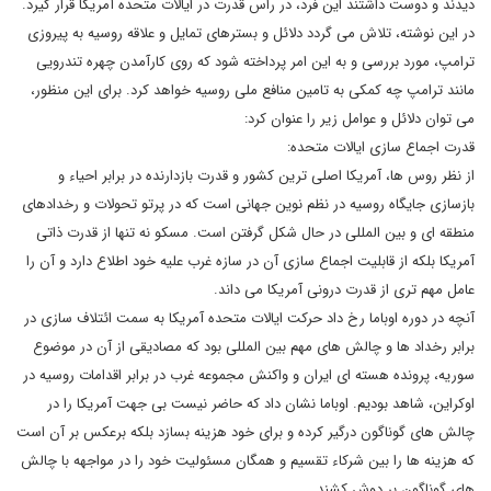
دیدند و دوست داشتند این فرد، در راس قدرت در ایالات متحده آمریکا قرار گیرد.
در این نوشته، تلاش می گردد دلائل و بسترهای تمایل و علاقه روسیه به پیروزی
ترامپ، مورد بررسی و به این امر پرداخته شود که روی کارآمدن چهره تندرویی
مانند ترامپ چه کمکی به تامین منافع ملی روسیه خواهد کرد. برای این منظور،
می توان دلائل و عوامل زیر را عنوان کرد:
قدرت اجماع سازی ایالات متحده:
از نظر روس ها، آمریکا اصلی ترین کشور و قدرت بازدارنده در برابر احیاء و
بازسازی جایگاه روسیه در نظم نوین جهانی است که در پرتو تحولات و رخدادهای
منطقه ای و بین المللی در حال شکل گرفتن است. مسکو نه تنها از قدرت ذاتی
آمریکا بلکه از قابلیت اجماع سازی آن در سازه غرب علیه خود اطلاع دارد و آن را
عامل مهم تری از قدرت درونی آمریکا می داند.
آنچه در دوره اوباما رخ داد حرکت ایالات متحده آمریکا به سمت ائتلاف سازی در
برابر رخداد ها و چالش های مهم بین المللی بود که مصادیقی از آن در موضوع
سوریه، پرونده هسته ای ایران و واکنش مجموعه غرب در برابر اقدامات روسیه در
اوکراین، شاهد بودیم. اوباما نشان داد که حاضر نیست بی جهت آمریکا را در
چالش های گوناگون درگیر کرده و برای خود هزینه بسازد بلکه برعکس بر آن است
که هزینه ها را بین شرکاء تقسیم و همگان مسئولیت خود را در مواجهه با چالش
های گوناگون بر دوش کشند.