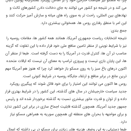
چرا که مسکو نیز سیاست خارجی خود را بر اساس رویکرد عملگرایانه پوتین دنبال
می کند و در نتیجه دو کشور می توانند به جای دخالت دادن کشورهای ثالث و
نهادهای بین المللی، راحت تر به سوی راه های میانه و سازش آمیز حرکت کنند و
این امر با منطق رفتاری روس ها، همخوانی بیشتری دارد.
جمع بندی:
نتیجه انتخابات ریاست جمهوری آمریکا، همانند همه کشور ها، مقامات روسیه را
نیز با شرایط نوینی از منظر تامین منافع ملی خود قرار داده با این تفاوت که گزینه
مناسب تر آن ها، کنترل قدرت در آمریکا را به دست گرفته است. طبعا از منظر آن
ها، این پایان بازی نیست و پیروزی ترامپ به معنای آن نیست که ایالات متحده
اکنون درهای باغ سبز را به روی مسکو باز خواهد کرد چرا که هنوز هم آمریکا مهم
ترین مانع در برابر منافع و ارتقاء جایگاه روسیه در شرایط کنونی است.
روس ها اکنون می توانند این امتیاز را برای خود قائل شوند که پیگیری رویکرد
جدید سیاست خارجیشان در سال های گذشته، این کشور را در شرایط بهتری قرار
داده و از توان و قدرت مانور بیشتری نسبت به گذشته برخوردار شده اند و رئیس
جمهور جدید آمریکا، همچون گذشته قابلیت اجماع سازی در برابر این کشور ندارد
و برای مواجهه با بحران های منطقه ای همچون سوریه به همراهی مسکو نیاز
دارد.
طبعا دستیابی به این وضع، هزینه های زیادی برای مسکو در پی داشته که اعمال