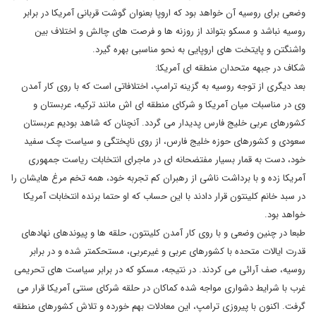
وضعی برای روسیه آن خواهد بود که اروپا بعنوان گوشت قربانی آمریکا در برابر
روسیه نباشد و مسکو بتواند از روزنه ها و فرصت های چالش و اختلاف بین
واشنگتن و پایتخت های اروپایی به نحو مناسبی بهره گیرد.
شکاف در جبهه متحدان منطقه ای آمریکا:
بعد دیگری از توجه روسیه به گزینه ترامپ، اختلافاتی است که با روی کار آمدن
وی در مناسبات میان آمریکا و شرکای منطقه ای اش مانند ترکیه، عربستان و
کشورهای عربی خلیج فارس پدیدار می گردد. آنچنان که شاهد بودیم عربستان
سعودی و کشورهای حوزه خلیج فارس، از روی ناپختگی و سیاست چک سفید
خود، دست به قمار بسیار مفتضحانه ای در ماجرای انتخابات ریاست جمهوری
آمریکا زده و با برداشت ناشی از رهبران کم تجربه خود، همه تخم مرغ هایشان را
در سبد خانم کلینتون قرار دادند با این حساب که او حتما برنده انتخابات آمریکا
خواهد بود.
طبعا در چنین وضعی و با روی کار آمدن کلینتون، حلقه ها و پیوندهای نهادهای
قدرت ایالات متحده با کشورهای عربی و غیرعربی، مستحکمتر شده و در برابر
روسیه، صف آرائی می کردند. در نتیجه، مسکو که در برابر سیاست های تحریمی
غرب با شرایط دشواری مواجه شده کماکان در حلقه شرکای سنتی آمریکا قرار می
گرفت. اکنون با پیروزی ترامپ، این معادلات بهم خورده و تلاش کشورهای منطقه