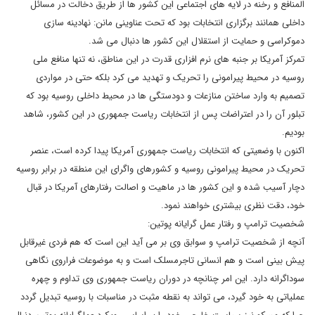
المنافع و رخنه در لایه های اجتماعی این کشور ها از طریق دخالت در مسائل
داخلی همانند برگزاری انتخابات بود که تحت عناوینی مانن: نهادینه سازی
دموکراسی و حمایت از استقلال این کشور ها دنبال می شد.
تمرکز آمریکا بر جنبه های نرم افزاری قدرت در این مناطق، نه تنها منافع ملی
روسیه در محیط پیرامونی را تحریک و تهدید می کرد بلکه حتی در مواردی
تصمیم به وارد ساختن منازعات و دودستگی ها در محیط داخلی روسیه بود که
تبلور آن را در اعتراضات پس از انتخابات ریاست جمهوری در این کشور، شاهد
بودیم.
اکنون با وضعیتی که انتخابات ریاست جمهوری آمریکا پیدا کرده است، عنصر
تحریک در محیط پیرامونی روسیه و کشورهای واگرای این منطقه در برابر روسیه
دچار آسیب شده و این کشور ها در ماهیت و اصالت رفتارهای آمریکا در قبال
خود، دقت نظری بیشتری خواهند نمود.
شخصیت ترامپ و رفتار عمل گرایانه پوتین:
آنچه از شخصیت ترامپ و سوابق وی بر می آید این است که هم فردی غیرقابل
پیش بینی است و هم انسانی تاجرمسلک است و به موضوعات فراروی نگاهی
سوداگرانه دارد. این امر چنانچه در دوران ریاست جمهوری وی تداوم و چهره
عملیاتی به خود گیرد، می تواند به نقطه مثبت در مناسبات با روسیه تبدیل گردد