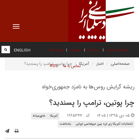
Toggle
vigation
صفحه نخست
درباره ما
عضویت
پیوند ها
ENGLISH
صفحه‌اصلی
اخبار
آمریکا
چرا پوتین، ترامپ را پسندید؟
تماس با ما
RSS
ریشه‌ گرایش روس‌ها به نامزد جمهوری‌خواه
چرا پوتین، ترامپ را پسندید؟
۰۵ دی ۱۳۹۵ | ۱۴:۰۵
کد : ۱۹۶۵۳۴۴
آمریکا
خاورمیانه
انتخابات آمریکا زیر ذره بین دیپلماسی ایرانی
یادداشت