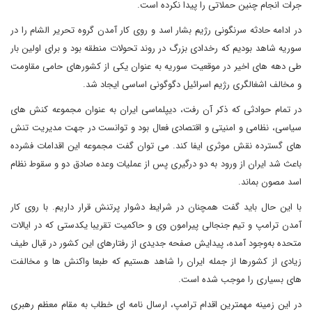
جرات انجام چنین حملاتی را پیدا نکرده است.
در ادامه حادثه سرنگونی رژیم بشار اسد و روی کار آمدن گروه تحریر الشام را در
سوریه شاهد بودیم که رخدادی بزرگ در روند تحولات منطقه بود و برای اولین بار
طی دهه های اخیر در موقعیت سوریه به عنوان یکی از کشورهای حامی مقاومت
و مخالف اشغالگری رژیم اسرائیل دگوگونی اساسی ایجاد شد.
در تمام حوادثی که ذکر آن رفت، دیپلماسی ایران به عنوان مجموعه کنش های
سیاسی، نظامی و امنیتی و اقتصادی فعال بود و توانست در جهت مدیریت تنش
های گسترده نقش موثری ایفا کند. می توان گفت مجموعه این اقدامات فشرده
باعث شد ایران از ورود به دو درگیری پس از عملیات وعده صادق دو و سقوط نظام
اسد مصون بماند.
با این حال باید گفت همچنان در شرایط دشوار پرتنش قرار داریم. با روی کار
آمدن ترامپ و تیم جنجالی پیرامون وی و حاکمیت تقریبا یکدستی که در ایالات
متحده به‌وجود آمده، پیدایش صفحه جدیدی از رفتارهای این کشور در قبال طیف
زیادی از کشورها از جمله ایران را شاهد هستیم که طبعا واکنش ها و مخالفت
های بسیاری را موجب شده است.
در این زمینه مهمترین اقدام ترامپ، ارسال نامه ای خطاب به مقام معظم رهبری