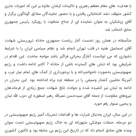
با هدایت های مقام معظم رهبری و تاکیدات ایشان علاوه بر این که امورات جاری
کشور متوقف نشد انتخاباتی رقابتی و با حضور نمایندگان سلائق گوناگون برگزار و
آقای پزشکیان به عنوان نماینده ای از جناح متفاوت با رویکرد رئیس جمهوری
سابق انتخاب شد.
متأسفانه در همان روز نخست آغاز ریاست جمهوری حادثه تروریستی شهادت
آقای اسماعیل هنیه در قلب تهران انجام شد و نظام سیاسی ایران را با شرایط
دشواری که می توانست آغازگر بحرانی فراگیر باشد مواجه ساخت. این اقدام در
شرایطی بود که تنش های گسترده ناشی از حادثه 7 اکتبر ادامه داشت و رژیم
صهیونیستی به‌صورت ناجوانمردانه و با برخورداری از کمک های تمام عیار غرب و
آمریکا ماشین کشتار وسیعی را در منطقه غزه براه انداخته بود. این بحران در
ادامه به لبنان نیز کشیده شده و حوادث تلخ شهادت جمع زیادی از فرماندهان
نیروهای مقاومت از جمله آقای سیدحسن نصرالله رهبر اسطوره ای حزب الله لبنان
و یحیی سنوار رقم خورد.
در این سال، ایران به‌دنبال شرارت ها و اقدامات تحریک آمیز رژیم صهیونیستی در
دو مرحله، حملات موشکی متهورانه ای به خاک رژیم صهیونیستی تحت عنوان
وعده های صادق انجام داد که در تاریخ این رژیم بی سابقه بود و تاکنون کشوری