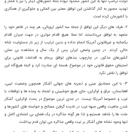
دولت ترامپ تنها به این کشور محدود نبوده بلکه کشورهای دیگر را نیز با فشار و
تهدید مجبور به کنار گذاشتن این توافق معتبر بین المللی و جلوگیری از همکاری
با کشورمان کرده است.
۲- طرف های دیگر این توافق از جمله سه کشور اروپائی، هر چند در ظاهر خود را
متعهد به توافق می‌دانستند اما عملا هیچ اقدام موثری در جهت جبران اقدام
یکجانبه و غیرقانونی آمریکا انجام نداده و بدین ترتیب از زیر بار مسئولیت شانه
خالی کردند. در چنین وضعی ایران پس از یک سال و مشاهده بی عملی
کشورهای مذکور، در چارچوب بندهای توافق برجام به اقدامات قانونی برای
استیفای حقوق قانونی خود در موضوع هسته ای مبادرت کرد و البته هیچ‌گاه این
توافق را نقض نکرد.
۳- با این مصادیق عینی و تجربه های جهانی آشکار همچون وضعیت لیبی،
افغانستان، عراق و اوکراین، جای هیچ خوشبینی و اعتماد به وعده ها و توافقات با
غرب و خصوصا آمریکا نیست. در جدی ترین موضوع در بحث اوکراین، آشکار
شدن ماهیت واقعی جبهه غرب در نادیده گرفتن مصالح و خواسته های کشورها و
ملت ها را شاهد هستیم و لذا هر گونه مذاکره در یک فضای بی اعتمادی کامل و
تنها وجود نشانه های آشکار بر نیت واقعی مذاکره می توان قدم برداشت.