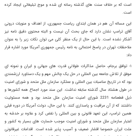
است که بر خلاف سنت های گذشته رسانه ای شده و موج تبلیغاتی ایجاد کرده
است.
این مساله آن هم در همان ابتدای ریاست جمهوری، از اهداف و منویات درونی
آقای ترامپ نشان دارد که جای بحث آن نیست و البته محتوی دقیق نامه نیز
آشکار نشده است. با این حال از یک منظر کلی می توان نکات زیر را به عنوان
ملاحظات تهران در پاسخ احتمالی به نامه رئیس جمهوری آمریکا مورد اشاره قرار
داد:
۱- توافق برجام، حاصل مذاکرات طولانی قدرت های جهانی و ایران و نمونه ای
موفق از تلاش جامعه بین المللی در حل یک چالش مهم و یک دستاورد ارزشمندی
بود که در تاریخ مناسبات بین المللی و عملکرد سازمان ملل متحد و شورای امنیت
در طول هشتاد سال گذشته سابقه نداشت. این سند مورد اجماع همه کشورها و
ذیل قطعنامه 2231 شورای امنیت سازمان ملل متحد بود و همه مسئولیت
داشتند که از آن مراقبت و پاسداری کنند. با این حال، دولت آمریکا در دوره قبلی
همین ترامپ، این تعهد قانونی و بین المللی را نقض کرد و علاوه بر خدشه به
اعتبار سازمان ملل متحد و شورای امنیت موجب خسارت های بسیار به کشور و
ملت ایران خصوصا اقشار ضعیف و آسیب پذیر شده است. اقدامات غیرقانونی