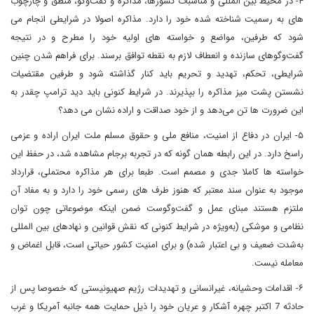
۴- در محیط بین المللی و مناسبات کشورها، مذاکره و گفت‌وگو، منطق و چارچوب
های به رسمیت شناخته شده خود را دارد. مذاکره اصولا در شرایطی انجام می
شود که طرفین، مواضع و خواسته های اولیه خود را مطرح و در نتیجه
گفت‌وگوهای سازنده و انعطاف لازم به نقطه توافق برسند. برای فراهم شدن چنین
شرایطی، تحکم، تهدید و تحریم باید کنار گذاشته شود و طرفین مقتضیات
نشستن پشت میز مذاکره را بپذیرند. در شرایط کنونی باید دید ترامپ چقدر به
این ضرورت ها تن می‌دهد و از خود صداقت و اراده نشان می دهد؟
۵- ایران در دفاع از امنیت، منافع ملی و حقوق مسلم ملت ایران اراده و عزمی
راسخ دارد. در این رابطه همان گونه که در تجربه برجام مشاهده شد، در حفظ این
خواسته ها کاملا جدی و مصمم است. طبعا برای هر مذاکره محتملی، قرارداد
موجود به عنوان سند معتبر که هنوز طرف های رسمی خود را دارد و به مفاد آن
ملتزم هستند مبنای عمل و گفت‌وگوست ضمن اینکه موضوعاتی چون توان
نظامی و موشکی (به‌ویژه در شرایط کنونی که نقش قوانین و نهادهای بین المللی
به‌شدت ضعیف و بی اعتبار شده) و برای امنیت کشور حیاتی است، قابل اغماض و
معامله نیست.
۶- اقدامات وحشیانه، غیرانسانی و تهدیدات رژیم صهیونیستی که خصوصا پس از
حادثه 7 اکتبر چهره آشکار و عریان خود را ذیل حمایت همه جانبه آمریکا و غرب