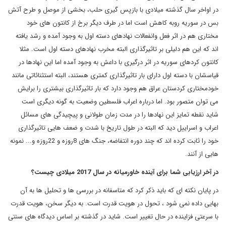
در اواخر سال گذشته میلادی با بازپس گیری حلب، بخشی از موصل و طرح آتش
بس در سوریه روبه کاهش است اما در طرف دیگر برخ از کانتون های خود
مختاری هم در اثر فعل وانفعالات نهادهای دسته اول به وجود آمده و رشد یافته
اند که این هم دلیلی بر تاثیرگذاری البته مخرب نهادهای دسته اول است. مثلا
کانتون کردهای سوریه در اثر درگیری با داعش به وجود آمده اما این نهادها در
قیاسشان با دسته اول دارای بار تاثیرگذاری کمتری هستند، البته استثنائاتی مانند
خودمختاری کردستان عراق هم وجود دارد که بار تاثیرگذاری بیشتری را برایش
می توان متصور بود. اما درباره اعراب فلسطین وضعیت به گونه دیگری است
شاید نقطه تمایز این نهادها را در مدت زمان طولانی و پیچیدگی های مسائل
اعراب و اسراییل دید که البته در طول تاریخ با شدت و ضعف هایی تاثیرگذاری
خود را ثابت کرده اند که چند دوره انتفاضه، جنگ های 8روزه و 22روزه و... نمونه
هایی از آنند.
در آخر ارزیابی شما برای آینده خاورمیانه در سال 2017 میلادی چیست؟
در پایان نکته ای که باید ذکر کرد که متاسفانه در بررسی ها و تحلیل ها به آن
بهایی داده نمی شود ، تحول در هویت قدرت است. به دیگر سخن، هویت قدرت
با سرعتی فزاینده در حال تغییر است. شاید در گذشته بر اساس دیدگاه های سنتی