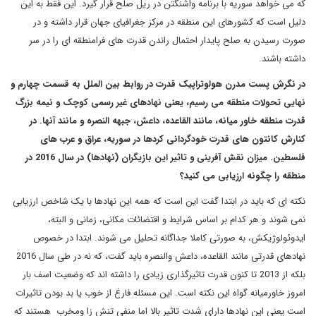
که می خواهد سوریه با برنامه واشنگتن در ریل صلح قرار گیرد. این فقط به این
دلیل است که کشورهای این منطقه در مرکز جغرافیای جهان قرار داشته و در
صورت رسیدن به صلح پایدار احتمال راندن قدرت های فرامنطقه ای را در سر
داشته باشند.
در نگرش پست مدرن هولوتراپیک قدرت در روابط بین الملل به قسمت چهارم و
نهایی تحولات منطقه می رسیم، یعنی نهادهای غیر رسمی کوچک و نیمه بزرگ
قدرت منطقه خاور میانه، مانند القاعده، داعش، جبهه النصره و مانند آنها. در
کنارش کانتون های قدرت خودگردانی کردها در سوریه، عراق و عرب های
فلسطین. میزان نقش آفرینی و تاثیر این بازیگران (نهادها) در سال 2016 در
منطقه را چگونه ارزیابی می کنید؟
نکته ای که باید در ابتدا گفت این است که همه این نهادها با یک شاخص ارزیابی
نمی شوند و هر کدام بر اساس شرایط و اقتضائات مکانی، زمانی و البته،
ایدوئولوژیکش، به صورتی کاملا جداگانه تحلیل می شوند. ابتدا در خصوص
نهادهای قدرتی مانند القاعده، داعش والنصره باید گفت، که نه در طی سال 2016
بلکه از 2013 تا کنون قدرت تاثیرگذاری زیادی را داشته اند که وضعیت اسف بار
امروز خاورمیانه گواه این نکته است. این مسئله فارغ از خوب یا بد بودن تاثیرات
است یعنی این نهادها دارای شدت تاثیر بالا اما منفی تنش زا ومخرب هستند که