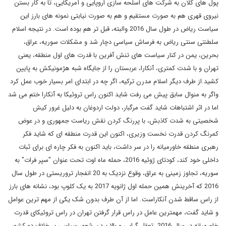
پول های کلان به شرکت های اسلحه سازی اروپایی و آمریکایی، تا به کار بستن
نیروی قهری هم به صورت مستقیم و هم به صورت نیابتی نمونه های بارز این
سیاست ریاض در طول سال 2016 والبته، قبل تر هم بوده است. در نتیجه اسلام
سلطنتی سنتی ریاض به فرساش سیاسی دچار شد و مشکلات سوریه، عراق،
بحرین، یمن در کنار سیاست های تنش آفرین با قدرت های اول منطقه، یعنی
تهران و با شدت کمتری، آنکارا، عربستان را از جایگاه شبه هژمونیکش به پایین
کشید.از طرف دیگر اسلام مدرن ترکیه، اگر چه در ابتدای امر بسیار خوب عمل کرد
واگر به منوال سابق پیش می رفت شاید اکنون راس تروئیکا به آنکارا ختم می شد
اما در اثر اشتباهات شاید گفت مرگبار، دولت اردوغان به دلیل غرور کیش
شخصیتی به شدت کاذبش، با پررنگ کردن نقش ریاست جمهوری و در عوض
کمرنگ کردن قدرت نخست وزیری، اکنون این قدرت منطقه ای که شاید فکر
رهبری منطقه خاورمیانه را در سر داشت، باید اکنون به فکر چاره ای برای ثبات
داخلی خود کند، کودتای ژوئیه 2016، حمله ماه اوت تحت عنوان "سپر فرات" به
سوریه، تجاوز زمینی به عراق، وقوع نزدیک به 20 انفجار تروریستی در طول سال
2016 که آخرینش همین حمله اول ژانویه 2017 به یک کلوپ بود، نشانه های بارز
از راس ساقط شدن آنکاراست. اما از آن طرف بدون شک یکی از مهم ترین عوامل
و شاید گفت، مهمترین عامل در راس قرار گرفتن تهران در راس تروئیکای قدرت
خاورمیانه در سال 2016، تعقل گرایی و بالا بردن شعور سیاسی بر خلاف دو کشور