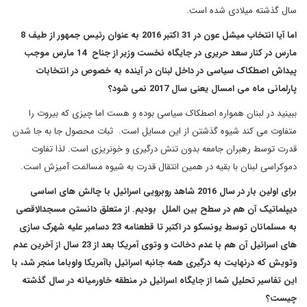
سال گذشته میلادی شده است.
اما آیا انتخاب میشل عون در 31 اکتبر 2016 به عنوان رئیس جمهور از طیف 8
مارس در کنار سعد حریری در جایگاه نخست وزیر از جناح 14 مارس موجب
پیداش اصطکاک سیاسی در داخل لبنان در آینده به خصوص در انتخابات
پارلمانی ماه می امسال یعنی سال 2017 نمی شود؟
ببینید در لبنان همواره اصطکاک سیاسی بوده و هست اما چیزی که بیروت را
متفاوت می کند شیوه گذشتن از این مسایل است. ثبات محصول جا به جا شدن
قدرت توسط رهبران جامعه بدون تنش درگیری و خونریزی است. لذا تفاوت
دموکراسی لبنان با بقیه در همین انتقال قدرت به شیوه مسالمت آمیزش است.
برای اولین بار در سال 2016 شاهد روبرویی اسرائیل با چالش های اساسی
دیپلماتیک آن هم در سطح بین الملل بودیم. از متعلق دانستن مسجدالاقصی
به مسلمانان توسط یونسکو در اکتبر تا قطعنامه 23 دسامبر علیه شهرک سازی
های اسرائیل آن هم با عدم دخالت و وتوی آمریکا بعد از 23 سال از آخرین عدم
وتویش که درنهایت به درگیری همه جانبه اسرائیل باآمریکا واوباما منجر شد، با
این تفاسیر تحلیل شما از جایگاه اسرائیل در منطقه خاورمیانه در سال گذشته
چیست؟