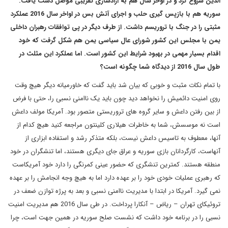
الدین شروع کرد و در اوخر سال هم به آزادسازی تقریبی موصل دست یافت.
سوریه هم با بازپس گیری حلب و اجرای آتش بس در اواخر سال 2016 عملکرد
مثبتی را در جنگ با تروریسم داشت. از طرف دیگر در پی توافقات رهبران داخلی
یمن با مجلس این کشور شورای عال سیاسی یمن هم شکل گرفت که خود
اقدام بسیار مهمی در بهبود شرایط این کشور است. اما عملکرد این مثلث در
طول سال 2016 از دیدگاه شما چگونه است؟
با تمام نکات مثبت و خوبی که بیان شد باید گفت که خاورمیانه دیگر هیچ وقت
روی امنیت دائمیش را نخواهد دید چون باید یک ناامنی نسبی را، حتی با فرض
از بین رفتن داعش و سایر گروه های تروریستی متصور بود. آمریکا مولف داعش
است نه موسسش، شما به خاطرات هیلاری کلینتون مراجعه کنید هیچ کدام از
آنها، معطوف به تاسیس داعش نیست، بلکه متذکر رشد و استفاده ابزاری از
آنهاست، کارگردانان بازی سوریه و عراق جای دیگری هستند، اما تنشگران در خود
منطقه هستند. کمترین تنشگری که حضور عینی کمرنگی را دارد خود آمریکاست
که رهبری عملیات خودی خود را بر عهده دارد اما به هیچ وجه انجامش را بر عهده
نمی گیرد. آمریکا در ابتدا با مدیریت ناامنی نسبی و بعد به پرژه توازن ضعف در
تروئیکای تهران – ریاض – آنکارا پرداخت. در طی سال 2016 هم مدیریت امنیت
نسبی را در برنامه خود داشت که نشست صلح سوریه در همین جهت است، چرا