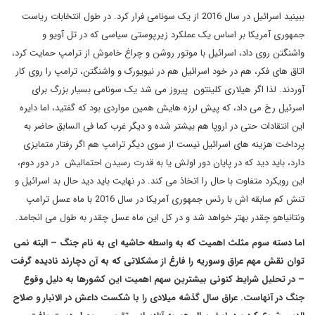
ببینید اسرائیل در سال 2016 از یک سونامی فرار کرد. در طول انتخابات ریاست
جمهوری آمریکا بر اساس یک عملکرد زیرپوستی سیاسی که در تل آویو و
واشنگتن روی داد، اسرائیل با موتور روشن و چراغ خاموش از ترامپ حمایت کرد،
اتاق های فکر، هم در خود اسرائیل هم در نیویورک و واشنگتن، ترامپ را روی کار
آوردند. لذا اگر هیلاری کلینتون پیروز می شد یک سونامی بسیار بزرگ برای
اسرئیل رخ می داد، که پیش لرزه هایش همین مواردی بود که گفتید، اما دایره
این انتقادات حتی در اروپا هم بیشتر شده و دیگر غرب کما فی السابق حاضر به
پرداخت هزینه های اسرائیل نیست از سوی دیگر ترامپ هم اگر رفتار متمایزی
دارد، باید دید که در پایان دور اولش یا به قدرت رسیدن احتمالیش در دور دوم،
این رویکرد متفاوت با حال را اتخاذ می کند. در نهایت باید دید حال بد اسرائیل و
تنش کم سابقه اش با رئس جمهوری آمریکا در سال 2016 با ماه عسل ترامپ
ونتانیاهو چقدر بهتر خواهد شد و در کل این ماه عسل چقدر به طول می انجامد.
اما دسته سوم مثلث اهمیت که به واسطه حاشیه ای به نام جنگ – البته نمی
توان نقش مهم عراق وسوریه را فارغ از مشکلاتی که به آن دچارند نادیده گرفت
– در تحلیل شرایط کنونی بیشترین سهم اهمیت این کشورها به دلیل وقوع
جنگ در آنهاست. عراق سال گذشه میلادی را با شکست داعش در الانبار و صلاح