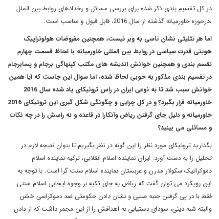
در کل تقسیم بندی ذکر شده برای بررسی مسائل و رخدادهای روابط بین الملل
،درحوزه خاورمیانه گذشته از سال 2016، قابل قبول و مناسب است.
اما هر تثلیثی نشان تاسی به وبر نیست، همچنین مفروضات هولوتراپیک
هویتی قدرت سیاسی در روابط بین المللی خاورمیانه با لحاظ قسمت چهارم
تقسم بندی و همچنین خوانش اندیشه های مکتب کپنهاگی برجام و پسابرجام
در تقسیم بندی مذکور به خوبی لحاظ شده، اما سوال این جاست که آیا همین
خوانش سبب شد تا به نوعی ایران در راس تروئیکای یاد شده سال 2016
خاورمیانه قرار بگیرد؟ و در کل چرایی و چگونگی شکل گیری این تروئیکای 2016
خاورمیانه و دلیل جای گرفتن ریاض وآنکارا در قاعده و نه راسش را در چه نکات
و مسائلی می بینید؟
بگذارید تروئیکای مورد نظر را این گونه در نظر بگیریم تا بتوان نتیجه لازم در
تحلیل را به دست آورد. ایران نماینده اسلام انقلابی، ترکیه نماینده اسلام
دموکراتیک سکولار مدرن و عربستان نماینده اسلام سنت گرا است. با توجه به
این رویکرد می توان گفت که ریاض به جای تکیه بر وجوه ایجابی اسلام سنتی
فقط با در پی گرفتن جنبه صلبی و نشان دادن حکومتی ضد دموکراسی خشن
والبته شبه دینی، سودای دستیابی به اهدافش را از این مجمر داشت که از دادن