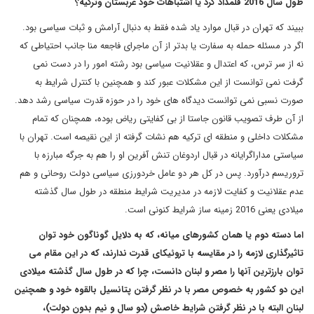
طول سال 2016 قلمداد کرد یا اشتباهات خود عربستان وترکیه؟
ببیند که تهران در قبال موارد یاد شده فقط به دنبال آرامش و ثبات سیاسی بود.
اگر در مسئله حمله به سفارت یا بدتر از آن ماجرای فاجعه منا جانب احتیاطی که
نه از سر ترس، که اعتدال و عقلانیت سیاسی بود رشته امور را در دست نمی
گرفت نمی توانست از این مشکلات عبور کند و همچنین با کنترل شرایط به
صورت نسبی نمی توانست دیدگاه های خود را در حوزه قدرت سیاسی رشد دهد.
از آن طرف تصویب قانون جاستا از بی کفایتی ریاض بوده، همچنان که تمام
مشکلات داخلی و منطقه ای ترکیه هم نشات گرفته از این نقیصه است. تهران با
سیاستی مداراگرایانه در قبال اردوغان تنش آفرین او را هم به جرگه مبارزه با
تروریسم درآورد. پس در کل هر دو عامل خردورزی سیاسی دولت روحانی و هم
عدم عقلانیت و کفایت لازمه در مدیریت شرایط منطقه در طول سال گذشته
میلادی یعنی 2016 زمینه ساز شرایط کنونی است.
اما دسته دوم یا همان کشورهای میانه، که به دلایل گوناگون خود توان
تاثیرگذاری لازمه را در مقایسه با تروئیکای قدرت ندارند، که در این مقام می
توان بارزترین آنها را مصر و لبنان دانست، چرا که در طول سال گذشته میلادی
این دو کشور به خصوص مصر با در نظر گرفتن پتانسیل بالقوه خود و همچنین
لبنان البته با در نظر گرفتن شرایط خاصش (دو سال و نیم بدون دولت)،