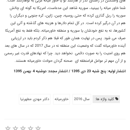
های واشنگتن در راستای گذر از هارتلند نو یا خاور میانه عربی به نوهارتلند است.
شما خاور میانه را ببینید، سوریه شاهد این مدعاست، امریکا به گونه ای چالش
سوریه را ریل گذاری کرده که حتی روسیه، چین، ژاپن، کره جنوبی و دیگران را
هم در آن درگیر کرده است. در کل تمام دلارها و هزینه های گذشته و آتی این
کشورها، نه به نفع خودشان یا سوریه و منطقه خاورمیانه، بلکه فقط به نفع آمریکا
صرف می شود. پس در نهایت همان طور که قبلا هم ذکر کردم باید در ارزیابی
آینده خاورمیانه گفت که وضعیت این منطقه نه در سال 2017 که در سال های بعد
هم روی امنیت را به صورت دائمی نخواهد دید. چرا که نهادهای قدرت غیر رسمی
و از آن مهم تر عوامل فرامنطقه ای صحنه گردان حوادث خاورمیانه هستند.
انتشار اولیه: پنج شنبه 23 دی 1395 / انتشار مجدد: دوشنبه 4 بهمن 1395
کلید واژه ها:
سال 2016
خاورمیانه
دکتر مهدی مطهرنیا