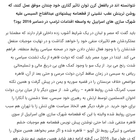
نتوانسته اند در بالفعل کرن توان تاثیر گذاری خود چندان موفق عمل کنند، که
روشن ترینش عقب نشینی از قطعنامه پیشنهادی عبدالفتاح السیسی علیه
شهرک سازی های اسراییل به واسطه اقدامات ترامپ در دسامبر 2016 بود؟
باید گفت که مصر و لبنان در یک شرایط آشوب زده داخلی قرار دارند که مطمئنا بر
عملکردشان هم تاثیرات منفی خود را خواهد گذاشت و در نهایت موجبات منفعل
شدنشان را با وجود فعال نشان دادن خود در صحنه سیاسی روابط منطقه، فراهم
می کند. ابتدا در مورد مصر باید گفت که دولت قاهره از یک تشتت سیاسی به
شدت رنج می برد. از یک سو با وجود کمک های بی دریغ مالی و تسلیحاتی
ریاض به سیسی در زمان ساقط کردن دولت مرسی و حتی بعد از آن، قاهره
مواضعی خلاف عربستان را در قضیه سوریه و یمن در پیش گرفت و همین نکته
سبب کمرنگ شدن روابط قاهره – ریاض شد. از سوی دیگر با از میان بردن دولت
اخوان المسلمین توسط ارتش به رهبری خود سیسی، عملا دشمنی با آنکارا را
برای خود خرید. در طرف دیگر هم، اتخاذ سیاست های تنش زا با تهران هم سبب
سردی روابط شده والبته با این که قطعنامه شهرک سازی های اسراییل از سوی
قاهره منتفی شد، اما حتی نوشتن پیش نویس قطعنامه هم موجبات خشم
سیاسی و تیرگی روبط تل آویو – قاهره شده و اگر مصر بخواهد همین منوال را
که در طول سال 2016 پی گرفته ادامه دهد شاید همین حضور نیم بندش هم