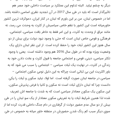
دیگر به چشم نیاید. البته تداوم این عملکرد بر سیاست داخلی خود مصر هم
تاثیرگذار است که باید در طی سال 2017 در آن تجدید نظری اساسی داشته باشد.
اما در خصوص لبنان، من بر این باورم که لبنان در کنار ایران، دموکرات ترین کشور
خاورمیانه است این کشور با نظم خاص سیاسیش از کثرت به وحدت می رسد، نه
مانند عراق از وحدت به کثرت، و این امر فقط به خاطر بافت سیاسی، اجتماعی،
فرهنگی و قومی خاص لبنان است که حتی با وجود نبود دولت برای بیش از دو
سال هنوز این کشور ثبات خود را حفظ کرده است. از این نظر لبنان دارای یک
وضعیت ویژه بوده که در طول سال 2016 هم وجود داشته است. یعنی با وجود
تکثر سیاسی، دینی، قومی و اجتماعی جامعه با قبول کثرت و عادت دادن خود به
زندگی در کثرت، در نهایت یک ثبات سیاسی – اجتماعی را سبب می شود که به
باور اکثریت این بی ثباتی است چراکه به این دلیل نوعی سکون اجتماعی –
سیاسی در جامعه لبنان صورت گرفته است. اما اولا، نباید سکون و ثبات را یکی
دانست چرا که لبنان دارای ثبات است نه سکون و ثانیا با فرض پذیرش سکون،
این سکون یک سکون معنادار سیاسی است که به شدت با جامعه اش تعریف
شده لذا همین شرایط ثبات یا به تعریفی سکون معنادار از یک سو لبنان را در طی
بیش از دو سال عدم حضور دولت از گرفتاری در دام جنگ داخلی قدرت کرده اما از
سوی دیگر سبب کم رنگ شدن حضورش در منطقه خاور میانه به خصوص در طی