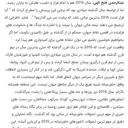
عبدالرحمن فتح الهی:
سال 2016 هم با تمام فراز و نشیب هایش به پایان رسید،
اما از اواسط سال گذشته میلادی بود که برخی این پرسش را مطرح کردند که " آیا
قرار است 2016 بدترین سالی باشد که پشت سر می گذاریم؟ ". شاید ناظرانی که
ترجیح می دهند نیمه خالی لیوان را ببینند و با اشاره به جنگ ها و خشونت های
فزاینده در اقصی نقاط جهان، محکم تر از گذشته بر طبل ناامیدی بکوبند؛ اما اگر
بخواهیم خوشبین باشیم می توان نشانه هایی برای امیدواری هم پیدا کرد.
واقعیت این است که 2016 نه در یک قرن گذشته که حتی بدترین سال در نیم
قرن گذشته هم نبوده است. در سال جاری میلادی دولت کلمبیا و شورشیان فارک
پس از نیم قرن درگیری پیمان صلح امضا کردند و پس از نیم قرن انزوا، روابط
میان کوبا و ایالات متحده امریکا به کلی دگرگون شد و در کنار آن بسیاری اتفاقات
تلخ و شیرین دیگر در سراسر جهان اتفاق افتاد. اما نکته مهم اینجاست که به
واقع، خاورمیانه شبیه هیچ یک از دیگر مناطق جهان نیست. این منطقه همیشه
ناآرام، سال 2016 نیز روزها و ماه های بسیار پرتلاطمی را پشت سرگذاشت.
تجاوزهای نظامی، حملات تروریستی، کودتا، سرکوب مخالفان، بن بست های
سیاسی ـ اقتصادی و این اواخر هم ترور سفیر روسیه در برابر نگاه رسانه های
خبری از مهم ترین تحولات خاورمیانه در سالی بود که گذشت. نگاه تحلیلی و
دقیق تر مهم ترین تحولات کشورهای خاورمیانه در 2016 و ارزیابی آینده این