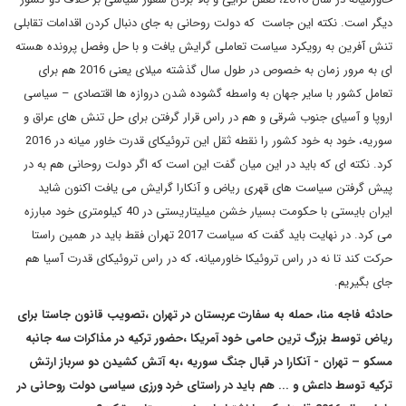
دیگر است. نکته این جاست که دولت روحانی به جای دنبال کردن اقدامات تقابلی
تنش آفرین به رویکرد سیاست تعاملی گرایش یافت و با حل وفصل پرونده هسته
ای به مرور زمان به خصوص در طول سال گذشته میلای یعنی 2016 هم برای
تعامل کشور با سایر جهان به واسطه گشوده شدن دروازه ها اقتصادی – سیاسی
اروپا و آسیای جنوب شرقی و هم در راس قرار گرفتن برای حل تنش های عراق و
سوریه، خود به خود کشور را نقطه ثقل این تروئیکای قدرت خاور میانه در 2016
کرد. نکته ای که باید در این میان گفت این است که اگر دولت روحانی هم به در
پیش گرفتن سیاست های قهری ریاض و آنکارا گرایش می یافت اکنون شاید
ایران بایستی با حکومت بسیار خشن میلیتاریستی در 40 کیلومتری خود مبارزه
می کرد. در نهایت باید گفت که سیاست 2017 تهران فقط باید در همین راستا
حرکت کند تا نه در راس تروئیکا خاورمیانه، که در راس تروئیکای قدرت آسیا هم
جای بگیریم.
حادثه فاجه منا، حمله به سفارت عربستان در تهران ،تصویب قانون جاستا برای
ریاض توسط بزرگ ترین حامی خود آمریکا ،حضور ترکیه در مذاکرات سه جانبه
مسکو – تهران - آنکارا در قبال جنگ سوریه ،به آتش کشیدن دو سرباز ارتش
ترکیه توسط داعش و ... هم باید در راستای خرد ورزی سیاسی دولت روحانی در