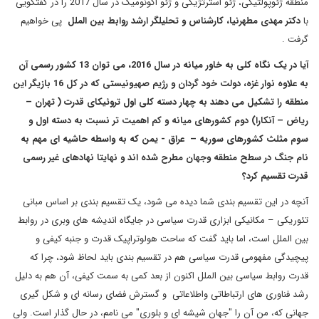
منطقه ژئوپولتیکی، ژئو استرتژیکی و ژئو اکونومیک در سال 2017 را در گفتگویی
با
دکتر مهدی مطهرنیا، کارشناس و تحلیلگر ارشد روابط بین الملل
پی خواهیم
گرفت .
آیا در یک نگاه کلی به خاور میانه در سال 2016، می توان 13 کشور رسمی آن
به علاوه نوار غزه، دولت خود گردان و رژیم صهیونیستی که در کل 16 بازیگر این
منطقه را تشکیل می دهند به چهار دسته کلی اول تروئیکای قدرت ( تهران
–
ریاض
–
آنکارا) دوم کشورهای میانه و کم اهمیت تر نسبت به دسته اول و
سوم مثلث کشورهای سوریه
–
عراق - یمن که به واسطه حاشیه ای مهم به
نام جنگ در سطح منطقه وجهان مطرح شده اند و نهایتا نهادهای غیر رسمی
قدرت تقسیم کرد؟
آنچه در این تقسیم بندی شما دیده می شود، یک تقسیم بندی بر اساس مبانی
تئوریکی – مکانیکی ابزاری قدرت سیاسی در جایگاه اندیشه های وبری در روابط
بین الملل است، اما باید گفت که ساحت هولوتراپیک قدرت و جنبه کیفی و
پیچیدگی مفهومی قدرت سیاسی هم در تقسیم بندی باید لحاظ شود، چرا که
قدرت روابط سیاسی بین الملل اکنون از بعد کمی به سمت کیفی، آن هم به دلیل
رشد فناوری های ارتباطاتی واطلاعاتی و گسترش فضای رسانه ای و شکل گیری
جهانی که، من آن را "جهان شیشه ای و بلوری" می نامم، در حال گذار است. ولی