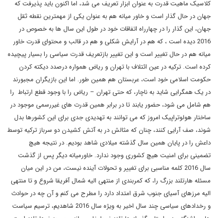
کلاسیک ماهیت قدرت به عنوان ابزار تعریف می شد، اما اکنون باید پذیرفت که
جهان در حال گذار است و خاور میانه هم به عنوان یکی از مهمترین نقطه ثقل
جهان، این گذار را در چهارراه اتفاقات خود در طول این سال ها به خصوص در
2016 دیده است ، که هم در آرایش شکلی و هم در قالب و محتوای قدرت خاور
میانه هم در حال تغییر است و این تغییر بازتعریف قدرت سیاسی را بسیار پیچیده
کرده است. ترکیه در عین ائتلاف با تهران و ریاض همواره درصدد دیکته کردن
حکومت اسلامی خود است، عربستان هم همین طور. اما این بازیگران مجبورند
در یک همگرایی شاید به ناچار، که حتی تهران – ریاض را با وجود قطع ارتباط را
هم شامل می شود، حضور یابند تا در برابر همین قدرت های غیررسمی موجود در
ساختار هولوتراپیک امروز که می توانند به تهدیدی جدی برای این کشورها بدل
شوند، صف آرایی کنند، چنان که مثالش در به آتش کشیدن دو سرباز ترکیه توسط
داعش را در پایان همین سال گذشته میلادی شاهد بودیم. در نتیجه هیچ
تضمینی برای امنیت هیچ کشوری وجود ندارد. خاورمیانه دیگر پس از گذشت
سال 2016 کلمه مناسبی برای تغییر و تحولات آینده نیست، من در این میان
مسئله هارتلند بزرگ را، که کمربندی از منتهی الیه شمال آفریقا شروع و تا منتهی
الیه مرزهای آسیای جنوب شرق امتداد دارد را مطرح می کنم و آن چه در حوادث
و رخدادهای سیاسی چند سال اخیر به ویژه سال 2016 شاهدیم، ترسیم سیاست