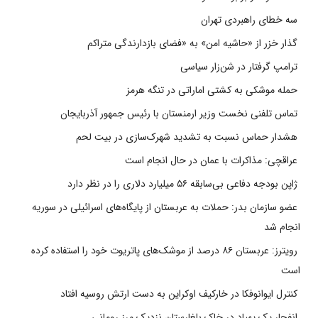
سه خطای راهبردی تهران
گذار خزر از «حاشیه امن» به «فضای بازدارندگی متراکم
ترامپ گرفتار در شن‌زار سیاسی
حمله موشکی به کشتی اماراتی در تنگه هرمز
تماس تلفنی نخست وزیر ارمنستان با رئیس جمهور آذربایجان
هشدار حماس نسبت به تشدید شهرک‌سازی در بیت‌ لحم
عراقچی: مذاکرات با عمان در حال انجام است
ژاپن بودجه دفاعی بی‌سابقه ۵۶ میلیارد دلاری را در نظر دارد
عضو سازمان بدر: حملات به عربستان از پایگاه‌های اسرائیلی در سوریه
انجام شد
رویترز: عربستان ۸۶ درصد از موشک‌های پاتریوت خود را استفاده کرده
است
کنترل ایوانوفکا در خارکیف اوکراین به دست ارتش روسیه افتاد
انفجار یک پهپاد در خاک بلغارستان نزدیک مرز رومانی