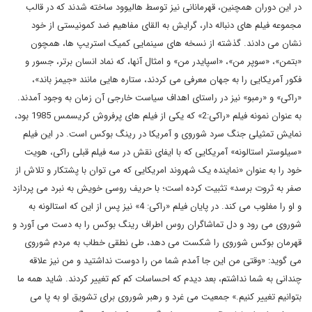
در این دوران همچنین، قهرمانانی نیز توسط هالیوود ساخته شدند که در قالب
مجموعه فیلم های دنباله دار، گرایش به القای مفاهیم ضد کمونیستی از خود
نشان می دادند. گذشته از نسخه های سینمایی کمیک استریپ ها، همچون
«بتمن»، «سوپر من»، «اسپایدر من» و امثال آنها، که نماد انسان برتر، جسور و
فکور آمریکایی را به جهان معرفی می کردند، ستاره هایی مانند «جیمز باند»،
«راکی» و «رمبو» نیز در راستای اهداف سیاست خارجی آن زمان به وجود آمدند.
به عنوان نمونه فیلم «راکی:2» که یکی از فیلم های پرفروش کریسمس 1985 بود،
نمایش تمثیلی جنگ سرد شوروی و آمریکا در رینگ بوکس است. در این فیلم
«سیلوستر استالونه» آمریکایی که با ایفای نقش در سه فیلم قبلی راکی، هویت
خود را به عنوان «نماینده یک شهروند امریکایی که می توان با پشتکار و تلاش از
صفر به ثروت برسد» تثبیت کرده است؛ با حریف روسی خویش به نبرد می پردازد
و او را مغلوب می کند. در پایان فیلم «راکی: 4» نیز پس از این که استالونه به
شوروی می رود و دل تماشاگران روس اطراف رینگ بوکس را به دست می آورد و
قهرمان بوکس شوروی را شکست می دهد، طی نطقی خطاب به مردم شوروی
می گوید: «وقتی من این جا آمدم شما من را دوست نداشتید و من نیز علاقه
چندانی به شما نداشتم، بعد دیدم که احساسات کم کم تغییر کردند. شاید همه ما
بتوانیم تغییر کنیم.» جمعیت می غرد و رهبر شوروی برای تشویق او به پا می