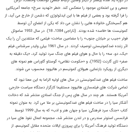
در دوره یاد شده بیشتر از دیگر وسایل ارتباط جمعی توانست وحشت، ترس
جمعی و بی اعتمادی موجود را منعکس کند. خطر «تهدید سرخ» جامعه آمریکایی
را فرا گرفته بود و بعضی از فیلم ها با این ایدئولوژی که دشمن از خارج می آید، از
هم گسیختگی خانواده هایی را نشان می داد که یکی از اعضای آن توسط
کمونیست ها «فاسد» شده بودند. (تاراجی 1384، 18). در سال 1953 ساموئل
فولر «جیب بر خیابان جنوب» را با مضامین ساخت؛ فیلمی که منتقدین آن را یک
اثر زننده ضدکمونیستی توصیف کردند. در سال 1961 بیلی وایدر سرشناس فیلم
«یک، دو، سه» را با حال و هوای فیلم های جنگ سرد تولید کرد، «یک دقیقه به
صفر» تای گارنت (1952)، و «حکومت نظامی» گوستاو گاوراس هم نمونه های
دیگری از رویکرد بازنمایی هیولای کمونیسم در هالیوود محسوب می شوند.
ساخت فیلم های ضدکمونیستی در سال های اولیه الزاما به این معنا نبود که
تمامی شرکت های فیلمسازی هالیوود مستقیما کارگزار دستگاه سیاست خارجی
آمریکا هستند. هر چند در سال های پس از جنگ اسنادی منتشر شد که دخالت
آشکار سیا را در ساخت فیلم های ضدکمونیستی بر ملا می کرد. به عنوان نمونه
کتاب «جنگ سرد فرهنگی: سیا و جهان هنر و ادب» که به سال 1999 توسط
فرانسس استونر سندرس و در لندن منتشر شد، مجموعه اعمال نفوذ های سیا در
دستگاه تولید فرهنگ آمریکا را برای پیروزی ایالات متحده مقابل کمونیسم، از