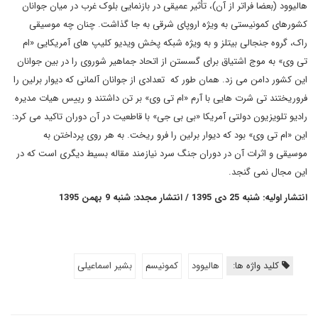
هالیوود (بعضا فراتر از آن)، تأثیر عمیقی در بازنمایی بلوک غرب در میان جوانان
کشورهای کمونیستی به ویژه اروپای شرقی به جا گذاشت. چنان چه موسیقی
راک، گروه جنجالی بیتلز و به ویژه شبکه پخش ویدیو کلیپ های آمریکایی «ام
تی وی» به موج اشتیاق برای گسستن از اتحاد جماهیر شوروی را در بین جوانان
این کشور دامن می زد. همان طور که تعدادی از جوانان آلمانی که دیوار برلین را
فروریختند تی شرت هایی با آرم «ام تی وی» بر تن داشتند و رییس هیات مدیره
رادیو تلویزیون دولتی آمریکا «بی بی جی» با قاطعیت در آن دوران تاکید می کرد:
این «ام تی وی» بود که دیوار برلین را فرو ریخت. به هر روی پرداختن به
موسیقی و اثرات آن در دوران جنگ سرد نیازمند مقاله بسیط دیگری است که در
این مجال نمی گنجد.
انتشار اولیه: شنبه 25 دی 1395 / انتشار مجدد: شنبه 9 بهمن 1395
کلید واژه ها:
هالیوود
کمونیسم
بشیر اسماعیلی