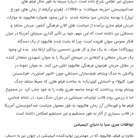
مجرای غیر نظامی شرح داده است. درباره سینما به طور مثال فیلم های
ضدکمونیستی «مزرعه حیوانات» و «1984»، (هردو برگرفته از رمان های جورج
ارول) با بودجه سازمان سیا ساخته شدند. با این وجود همواره هالیوود به موازات
جریان فیلم سازی برآمده از سیاست های کلان فرهنگی کشور، جریان منتقد و
مستقلی نیز داشته است که این مهم، خود بر تأثیر گذاری سینمای آمریکا در میان
افکار عمومی جهان افزوده است؛ چرا که باعث شده هالیوود از یک دستگاه
پروپاگاندا صرف، به یک ساز و کار هنری تحسین برانگیز ارتقا یابد. عده ای وجود
یک جریان متعالی و انتقادی در سینمای آمریکا را به عنوان تمهیدی متعادل کننده
در مقابل جریان هژمونی فرهنگی هالیوود تلقی می کنند. به عنوان نمونه در
واکنش به جنگ ویتنام، فیلمسازان مستقلی چون «الیور استون»، «فرانسیس
فورد کاپولا» و «استنلی کوپریک» به ساخت فیلم هایی که عمیقا منتقد جنگ
ویتنام بودند پرداختند که توجه جامعه هنری وقت را به خود جلب کرد. در مجموع
اما با بررسی روند قالب تولیدات سینمایی در دوران جنگ سرد، در نشانه شناسی
فیلم ها و قهرمانان آن زمان هالیوود به طور معمول سیاست ضدکمونیستی آمریکا
در قالب بسیاری از آثار به طور مستقیم و غیر مستقیم انعکاس داشته است.
توافقات سری سیا با دنیای انیمیشن
علاوه بر فیلم، هالیوود که در مهمترین تولیدکننده انیمیشن در جهان نیز به حساب