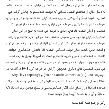
بهتر و آینده ای روشن تر در حال فعالیت و کوشش فراوان هستند. فیلم در واقع
به دنبال دفاع از مفاهیم اقتصاد لیبرالی که توسط کمونیسم به چالش گرفته می
شد بود؛ شیوه زندگی آمریکایی بر پایه مصرف گرایی بنا شده بود و در این میان،
سرمایه داران با به کارگیری سرمایه های فراوان خود و با استفاده از نیروی کار
مناسب و ارزان قیمت کالاهای زیادی را تولید می کنند؛ به طبع در این میان
دستمزد کارگران نیز باید سیر صعودی داشته باشد. در این هرم اقتصادی با رشد
سرمایه و استفاده از نیروهای کار، تولیدات نیز افزایش یافته و با رشد میزان تولید
و ایجاد حس رقابت میان تولید کنندگان، قیمت کالا کاهش چشمگیری خواهد
داشت. با استفاده از همین شیوه اقتصادی است که آمریکا تبدیل به یک قطب
اقتصادی مهم در جهان شده و وجود آن در دنیای اقتصادی بیش از پیش احساس
می شود. انیمشن های دیگری همچون (آزادی مرا فراهم کن: 1948)، (آلبرت در
بلوندرلند: 1950)، (
Inside Cackle Corner:1951
) و (
Why Play Leapfrog:
1948
) همگی توسط شرکت ساترلند و به سفارش غیر مستقیم دولت وقت ایالات
متحده آمریکا در راستای نشر افکار ضدکمونیستی و تبلیغ موضع برتر آمریکا (که
به تازگی آن را به دست آورده بود) تولید شدند.
راکی و رمبو علیه کمونیسم