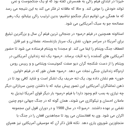
خیزد! در ابتدای فیلم راکی به همسرش گفته بود که او یک جنگجوست و نمی
تواند خودش را عوض کند. و حالا که عاقلانه تر فکر می کند به این نتیجه می رسد
که ما همگی می توانیم دیگر جنگجو نباشیم؛ بدین ترتیب راکی بیلبائو، یک رهبر
مصالحه جو به سبک آمریکایی می شود.
استالونه همچنین در فیلم «رمبو» در جنجالی ترین فیلم آن سال و بزرگترین تبلیغ
برای آمریکا در سراسر جهان، نقش یک سرباز بازنشسته، عضلانی و غیر قابل
انعطاف جنگ ویتنام را ایفا می کند. او مجددا به ویتنام فرستاده می شود تا حضور
آمریکایی های گمشده را به اثبات برساند. «رمبو» یک تنه زندانیان آمریکایی در
ویتنام را از دست شکنجه گران دیو صفت کمونیست ویتنامی و و رییس روس
اردوگاه زندانیان جنگی نجات می دهد. «رمبو» همان طور که در فیلم «اولین
خون» هم نشان داده بود، یک تنه حریف یک لشکر است و شاید کافی بود تا در
ذهن تماشاگران آمریکایی این تصور پیش بیاید که با داشتن چنین سربازانی دیگر
چه نیازی به بمب اتم وجود دارد! با فیلم «رمبو» بار دیگر قوای آمریکا تبدیل به
عاملان احسان و نیکوکاری می شوند، همان گونه که در جنگ جهانی دوم چنین
نقشی بر عهده داشتند. «رمبو:3» در سال 1988 و در دوران افول این مجموعه
اکران می شود. وی به افغانستان می رود تا مجاهدین افغان را در جنگ با
متجاوزین شوروی یاری دهد. نکته قابل ذکر آن که موسیقی آمریکایی نیز همپای