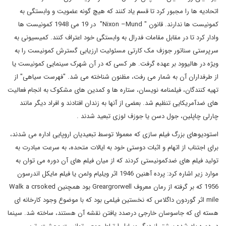
اتحادیه ها را مجبور کرد تا قسم یاد کنند که هیچ گونه عضویت و وابستگی به
کمونیست ها ندارند. قانون "
Nixon –Mund
" در 19 می 1948 کمونیست ها
وادار کرد تا در مقابل مقامات فدرال به وابستگی خود اعتراف کنند. کمیسیونی به
سرپرستی سناتور جوزف مک کارتی مسئولیت ارزیابی گسترش کمونیست را به
ویژه در هالیوود بر عهده گرفت. هر کسی که در آن شهرک سینمایی کمونیست یا
از طرفداران آن به شمار می رفت، مظنون شناخته می شد. "فهرست سیاهی" از
تهیه کنندگان، فیلمنامه نویسان، ستاره ها و کمدین های مشکوک به انجام فعالیت
های ضدآمریکایی تنظیم شد. بعضی از آنها به زندان افتادند و افراد دیگر مانند
چارلی چاپلین، جول دسن یا جوزف لوزی تبعید شدند .
استودیوهای بزرگ فیلم سازی که معمولا توسط تبعیدیان اروپایی اداره می شدند،
برای اجتناب از اتهام و اثبات دوستی خود به ایالات متحده، به سرعت مبادرت به
تولید فیلم های ضدکمونیستی کردند که از میان فیلم های آن دوره می توان به
موارد زیر اشاره کرد: پرده آهنین 1946 اثر ویلیام ولمن یا فیلم مایکل اندرسون
1956 که بر گرفته از رمان معروف
Greargrorwell
بود همچنین
Walk a crsoked
mile
اثر گوردون داگلاس که نخستین فیلمی بود که با موضوع وجود کارخانه ای
هسته ای که جاسوسان خارجی درصدد یافتن نقشه آن هستند، ساخته شد. سینما