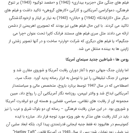
فیلم های جنگی مثل «جزیره بیداری» (1942) و «مقصد توکیو» (1943) بر تنوع
فرهنگی، دموکراسی آمریکایی و کارآیی «کارهای گروهی» تاکید داشت و فیلم های
دیگر مثل «کازابلانکا» (1942) و «باتان» (1943) به نیاز بر ایثار و ازخودگذشتگی
تاکید می کردند. با این حال فیلم هایی نیز بودند که تصویری اهریمنی از دشمن
ارائه می دادند مثل سری فیلم های مستند فرانک کاپرا تحت عنوان «چرا می
جنگیم؟» یا فیلم های دیگری که شرکت «وارنر» ساخت و در آنها تصویر زشتی از
ژاپنی ها به بیننده منتقل می شد.
روس ها ؛ شیاطین جدید سینمای آمریکا
اما پایان جنگ جهانی دوم با آغاز دوران رقابت آمریکا و شوروی مقارن شد و
موجی از جنگ تبلیغاتی را نیز با توسل به ابزار رسانه پدید آورد. جنگ سرد،
اصطلاحی که در سال 1947 توسط برنارد باروخ، متخصص مالی و سیاستمدار
آمریکایی ابداع شد و والتر لیپمن، روزنامه نگار آمریکایی آن را رواج داد، مبین
مجموعه ای از رقابت های نظامی، سیاسی، فضایی و هسته ای دو ابرقدرت آمریکا
و شوروی بود. در این میان رقابت فرهنگی – رسانه ای دو بلوک شرق و غرب را نیز
باید در کنار رقابت های مذکر به طور ویژه مورد توجه قرار داد. مبارزه با ایده
کمونیسم در هالیوود نه فقط جنبه ایجابی قدرتمندی پیدا کرد، بلکه ابعاد سلبی آن
نیز خیلی زود نمایان شد؛ پس از سال 1945 در آمریکا قانون "
Hartley Taft
"