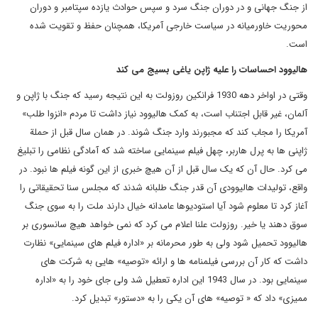
از جنگ جهانی و در دوران جنگ سرد و سپس حوادث یازده سپتامبر و دوران
محوریت خاورمیانه در سیاست خارجی آمریکا، همچنان حفظ و تقویت شده
است.
هالیوود احساسات را علیه ژاپن یاغی بسیج می کند
وقتی در اواخر دهه 1930 فرانکین روزولت به این نتیجه رسید که جنگ با ژاپن و
آلمان، غیر قابل اجتناب است، به کمک هالیوود نیاز داشت تا مردم «انزوا طلب»
آمریکا را مجاب کند که مجبورند وارد جنگ شوند. در همان سال قبل از حملة
ژاپنی ها به پرل هاربر، چهل فیلم سینمایی ساخته شد که آمادگی نظامی را تبلیغ
می کرد. حال آن که یک سال قبل از آن هیچ خبری از این گونه فیلم ها نبود. در
واقع، تولیدات هالیوودی آن قدر جنگ طلبانه شدند که مجلس سنا تحقیقاتی را
آغاز کرد تا معلوم شود آیا استودیوها عامدانه خیال دارند ملت را به سوی جنگ
سوق دهند یا خیر. روزولت علنا اعلام می کرد که نمی خواهد هیچ سانسوری بر
هالیوود تحمیل شود ولی به طور محرمانه بر «اداره فیلم های سینمایی» نظارت
داشت که کار آن بررسی فیلمنامه ها و ارائه «توصیه» هایی به شرکت های
سینمایی بود. در سال 1943 این اداره تعطیل شد ولی جای خود را به «اداره
ممیزی» داد که « توصیه» های آن یکی را به «دستور» تبدیل کرد.