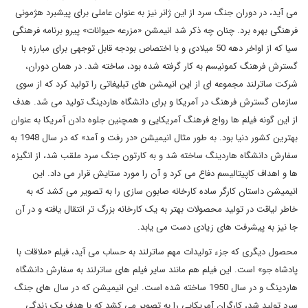
می آید، در دوران جنگ سرد از این ژانر نیز به عنوان عاملی برای پیشبرد هژمونی
فرهنگی بهره برد. چنان چه ذکر شد انیمشن «مزرعه حیوانات» پیرو برنامه فرهنگی
سیا که از اواخر دهه 50 میلادی و با اختصاص بودجه قابل توجهی برای مبارزه با
گسترش فرهنگ کمونیسم به کار گرفته شده بود، ساخته شد. در همان دوران،
شرکت ساترلند مجموعه ای از این انیمشن های تبلیغاتی را تولید کرد که از سوی
سازمان گسترش فرهنگ در آمریکا و برای دانشگاه هاردینگ تولید می شد. هدف
از این گونه فیلم ها رواج فرهنگ آمریکایی و همچنین جلوه دادن آمریکا به عنوان
بهترین کشور دنیا بود. به طور مثال انیمیشن «در رفت و آمد» که در سال 1948 به
سفارش دانشگاه هاردینگ ساخته شد و به کارتون جنگ سرد ملقب شد، از انگیزه
ها و اهداف کاپیتالیسم دفاع می کرد و آن را مورد ستایش قرار می داد. این
انیمیشن داستان کارگر ساده کارخانه صابون سازی را به تصویر می کشد که به
خاطر لیاقت در تولید محصولات بهتر به یک کارخانه بزرگ تر انتقال یافته و در آن
جا نیز به پیشرفت های زیادی دست می یابد.
محصول دیگری که جزء تولیدات مهم ساترلند به حساب می آید، فیلم «ملاقات با
پادشاه جو» است. این فیلم هم مانند سایر فیلم های ساترلند به سفارش دانشگاه
هاردینگ و در سال 1950 ساخته شده است. این انیمیشن که در سال های جنگ
سرد تولید شد، کارگران آمریکایی را به تصویر می کشد که با هدف یک زندگی