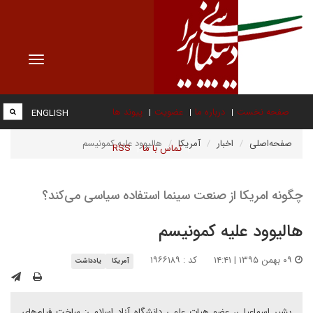
Toggle
vigation
صفحه نخست
درباره ما
عضویت
پیوند ها
ENGLISH
صفحه‌اصلی
اخبار
آمریکا
هالیوود علیه کمونیسم
تماس با ما
RSS
چگونه امریکا از صنعت سینما استفاده سیاسی می‌کند؟
هالیوود علیه کمونیسم
۰۹ بهمن ۱۳۹۵ | ۱۴:۴۱
کد : ۱۹۶۶۱۸۹
آمریکا
یادداشت
بشیر اسماعیلی، عضو هیات علمی دانشگاه آزاد اسلامی: ساخت فیلم‌‌های