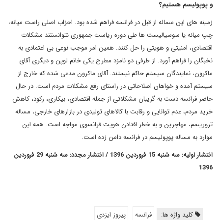
و پوپولیسم هستیم؟
زمینه های این مساله از قبل در فرانسه فراهم شده بود. احزاب اصلی راست میانه،
چپ میانه یا سوسیالیست ها طی دوره ریاست جمهوری نتوانستند مشکلات
اقتصادی، امنیتی و هویتی را حل کنند. همین امر موجب نوعی بی اعتمادی به
نخبگان را فراهم آورد. از طرفی دو نامزد مطرح یکی خانم لوپن و دیگری آقای
ماکرون، نمایندگان سیستم حاکم نیستند. آقای ماکرون مدعی شده که خارج از
سیستم آمده و خواهان اصلاحاتی در راستای رفع مشکلات مردم است. در حال
حاضر فرانسه دست به گریبان مشکلاتی از جمله اقتصادی، بیکاری، رکود، کاهش
خرید مردم، عدم توانایی و رقابت با کالاهای تولیدی در بازارهای خارجی، مساله
تروریسم، مهاجرین و به خطر افتادن هویت فرانسوی مواجه است. همه این
موارد به مساله پوپولیسم در فرانسه دامن زده است.
انتشار اولیه: سه شنبه 15 فروردین 1396 / انتشار مجدد: سه شنبه 29 فروردین
1396
کلید واژه ها:
فرانسه
پیروز ایزدی