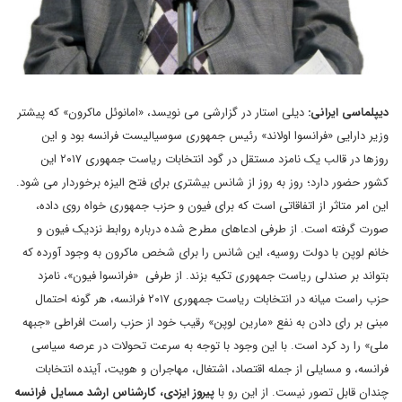
دیپلماسی ایرانی:
دیلی استار در گزارشی می نویسد، «امانوئل ماکرون» که پیشتر
وزیر دارایی «فرانسوا اولاند» رئیس جمهوری سوسیالیست فرانسه بود و این
روزها در قالب یک نامزد مستقل در گود انتخابات ریاست جمهوری ۲۰۱۷ این
کشور حضور دارد؛ روز به روز از شانس بیشتری برای فتح الیزه برخوردار می شود.
این امر متاثر از اتفاقاتی است که برای فیون و حزب جمهوری خواه روی داده،
صورت گرفته است. از طرفی ادعاهای مطرح شده درباره روابط نزدیک فیون و
خانم لوپن با دولت روسیه، این شانس را برای شخص ماکرون به وجود آورده که
بتواند بر صندلی ریاست جمهوری تکیه بزند. از طرفی «فرانسوا فیون»، نامزد
حزب راست میانه در انتخابات ریاست جمهوری ۲۰۱۷ فرانسه، هر گونه احتمال
مبنی بر رای دادن به نفع «مارین لوپن» رقیب خود از حزب راست افراطی «جبهه
ملی» را رد کرد است. با این وجود با توجه به سرعت تحولات در عرصه سیاسی
فرانسه، و مسایلی از جمله اقتصاد، اشتغال، مهاجران و هویت، آینده انتخابات
چندان قابل تصور نیست. از این رو با
پیروز ایزدی، کارشناس ارشد مسایل فرانسه