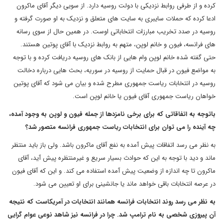
کرده و از طرفی روابط نزدیکی با دولت روسیه دارد. از سویی دیگر آقای ماکرون
ادعا کرده که حملات سایبری به سایت های متعلق و نزدیک به او صورت گرفته و
روسیه در صدد تخریب مبارزات انتخاباتی اوست. در همین حال از سوی رسانه
های فرانسه، فیون و خانم لوپن، متهم به روابط نزدیک با آقای پوتین هستند.
حتی گفته شده خانم لوپن وام هایی از بانک های روسیه دریافت کرده و با توجه
به مواضع فیون در قبال حمایت از روسیه در سوریه، بحث هایی درباره دخالت
روسیه در انتخابات ریاست جمهوری مطرح شده و بیان می شود که آقای پوتین
خواهان ریاست جمهوری آقای فیون یا خانم لوپن است.
باتوجه به اتفاقاتی که برای برخی نامزدها از جمله فیون و لوپن به وجود آمده،
چه آینده را می توان برای انتخابات ریاست جمهوری فرانسه متصور شد؟
به نظر می رسد اتفاقات پیش آمده به نفع آقای ماکرون باشد. ولی باز باید منتظر
ماند و دید با توجه به این که حوادث بسیار سریع و غیرمنتظره پیش آید، آقای
ماکرون تا چه اندازه از وضعیت پیش آمده استفاده می کند. و این که آقای فیون
در عرصه انتخابات باقی خواهد ماند یا جانشینی برای او تعیین می شود.
به نظر می رسد روند انتخابات فرانسه همانند انتخابات در آمریکاست که نتیجه
آن پیروزی شخصی به نام ترامپ شد. چرا در فرانسه نیز شاهد نوعی عوام گرایی