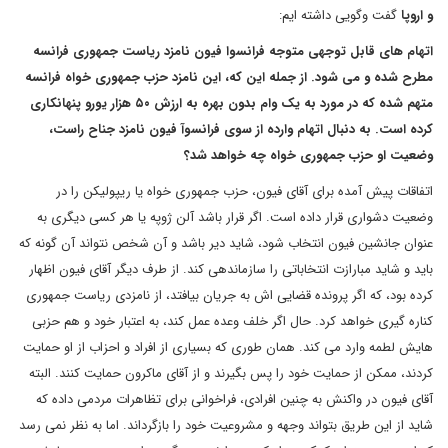
و اروپا
گفت وگویی داشته ایم:
اتهام های قابل توجهی متوجه فرانسوا فیون نامزد ریاست جمهوری فرانسه
مطرح شده و می شود. از جمله این که، این نامزد حزب جمهوری خواه فرانسه
متهم شده که در مورد به یک وام بدون بهره به ارزش ۵۰ هزار یورو پنهانکاری
کرده است. به دنبال اتهام وارده از سوی فرانسوآ فیون نامزد جناح راست،
وضعیت او حزب جمهوری خواه چه خواهد شد؟
اتفاقات پیش آمده برای آقای فیون، حزب جمهوری خواه یا ریپولیکن را در
وضعیت دشواری قرار داده است. اگر قرار باشد آلن ژوپه یا هر کسی دیگری به
عنوان جانشین فیون انتخاب شود، شاید دیر باشد و آن شخص نتواند آن گونه که
باید و شاید مبارازت انتخاباتی را سازماندهی کند. از طرف دیگر آقای فیون اظهار
کرده بود، که اگر پرونده قضایی اش به جریان بیافتد، از نامزدی ریاست جمهوری
کناره گیری خواهد کرد. حال اگر خلف وعده عمل کند، به اعتبار خود و هم حزبی
هایش لطمه وارد می کند. همان طوری که بسیاری از افراد و احزاب از او حمایت
کردند، ممکن از حمایت خود را پس بگیرند و از آقای ماکرون حمایت کنند. البته
آقای فیون در واکنش به چنین افرادی، فراخوانی برای تظاهرات مردمی داده که
شاید از این طریق بتواند وجهه و مشروعیت خود را بازگرداند. اما به نظر نمی رسد