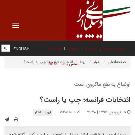
Toggle
vigation
صفحه نخست
درباره ما
عضویت
پیوند ها
ENGLISH
صفحه‌اصلی
اخبار
اروپا
انتخابات فرانسه؛ چپ یا راست؟
تماس با ما
RSS
اوضاع به نفع ماکرون است
انتخابات فرانسه؛ چپ یا راست؟
۱۵ فروردین ۱۳۹۶ | ۲۱:۳۰
کد : ۱۹۶۸۱۵۰
اروپا
گفتگو
پیروز ایزدی، کارشناس ارشد مسایل فرانسه و اروپا می گوید: گفته شده