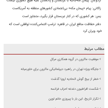
اردوغان: پیمان سه‌جانبه با عربستان و پاکستان علیه هیچ کشوری نیست
زاکانی: پیام «پیمان مکه» بی‌اعتمادی کشورهای منطقه به آمریکاست
یمن: هر کشوری که در کنار عربستان قرار بگیرد، متجاوز است
دفتر حفاظت منافع ایران در قاهره: ترامپ التماس‌کننده توافقی است که
خود ویران کرد
مطالب مرتبط
موفقیت ماکرون در گروه همکاری مرکل
جایگاه ویژه تهران در راهبرد دیپلماتیکی ماکرون برای خاورمیانه
خطر از بیخ گوش اتحادیه اروپا گذشت
شکست افراطیون دغدغه احزاب فرانسه
تکرار تاریخ، این بار با پیروزی خانم لوپن