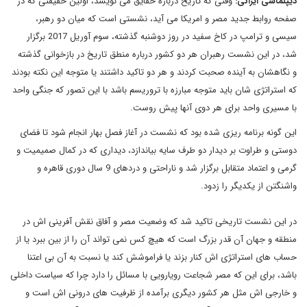
دیپلماسی ایرانی:
وقتی که تاریخ درباره حقایق می نویسد، اولین حقیقتی که در
صفحه روابط جدید مصر و امریکا می آید، نشستی است که میان دو رهبر،
سیسی و ترامپ در کاخ سفید در روز دوشنبه گذشته، سوم آوریل 2017 برگزار
شد، در این نشست رهبران هر دو کشور درباره منطق تاریخ در بازخوانی گذشته
و نگاهشان به آینده صحبت کردند و هر دو تاکید داشتند یا متوجه این نکته بودند
که استراتژی شان باید متوجه مبارزه با تروریسم باشد با این تصور که جنگی واحد
با مسیری واحد برای هر دوی آنها پیش روست.
این گونه برنامه ریزی شده بود که نشست در آغاز فصل بهار انجام شود تا فضای
دوستی و طراوت بر دیدار دو طرف سایه بیاندازد، دیداری که در کمال صمیمیت و
گرمی و اعتماد متقابل برگزار شد و ناراحتی و دردهای 9 سال دوری قاهره و
واشنگتن از یکدیگر را زدود.
در این نشست تاریخی تاکید شد که وضعیت مصر و آفاق نقش آفرینی اش در
منطقه و جهان آن قدر بزرگ است که هیچ کس نمی تواند آن را از بین ببرد یا از
حساب های استراتژی اش کنار بزند یا فراموشش کند یا نسبت به آن بی اعتنا
باشد، برای این که مصر شجاعت رویارویی با مسائل را دارد چرا که سیاست داخلی
و خارجی اش مثل هر کشور دیگری برآمده از ظرفیت های درونی اش است و