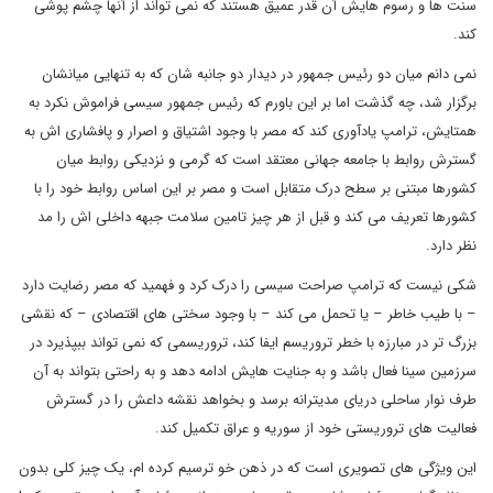
سنت ها و رسوم هایش آن قدر عمیق هستند که نمی تواند از آنها چشم پوشی
کند.
نمی دانم میان دو رئیس جمهور در دیدار دو جانبه شان که به تنهایی میانشان
برگزار شد، چه گذشت اما بر این باورم که رئیس جمهور سیسی فراموش نکرد به
همتایش، ترامپ یادآوری کند که مصر با وجود اشتیاق و اصرار و پافشاری اش به
گسترش روابط با جامعه جهانی معتقد است که گرمی و نزدیکی روابط میان
کشورها مبتنی بر سطح درک متقابل است و مصر بر این اساس روابط خود را با
کشورها تعریف می کند و قبل از هر چیز تامین سلامت جبهه داخلی اش را مد
نظر دارد.
شکی نیست که ترامپ صراحت سیسی را درک کرد و فهمید که مصر رضایت دارد
– با طیب خاطر – یا تحمل می کند – با وجود سختی های اقتصادی – که نقشی
بزرگ تر در مبارزه با خطر تروریسم ایفا کند، تروریسمی که نمی تواند ببپذیرد در
سرزمین سینا فعال باشد و به جنایت هایش ادامه دهد و به راحتی بتواند به آن
طرف نوار ساحلی دریای مدیترانه برسد و بخواهد نقشه داعش را در گسترش
فعالیت های تروریستی خود از سوریه و عراق تکمیل کند.
این ویژگی های تصویری است که در ذهن خو ترسیم کرده ام، یک چیز کلی بدون