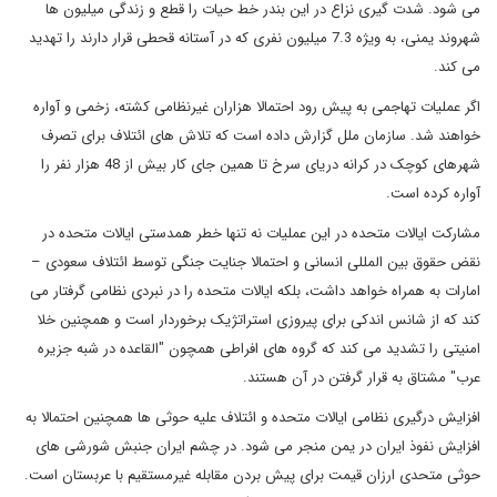
می شود. شدت گیری نزاع در این بندر خط حیات را قطع و زندگی میلیون ها
شهروند یمنی، به ویژه 7.3 میلیون نفری که در آستانه قحطی قرار دارند را تهدید
می کند.
اگر عملیات تهاجمی به پیش رود احتمالا هزاران غیرنظامی کشته، زخمی و آواره
خواهند شد. سازمان ملل گزارش داده است که تلاش های ائتلاف برای تصرف
شهرهای کوچک در کرانه دریای سرخ تا همین جای کار بیش از 48 هزار نفر را
آواره کرده است.
مشارکت ایالات متحده در این عملیات نه تنها خطر همدستی ایالات متحده در
نقض حقوق بین المللی انسانی و احتمالا جنایت جنگی توسط ائتلاف سعودی –
امارات به همراه خواهد داشت، بلکه ایالات متحده را در نبردی نظامی گرفتار می
کند که از شانس اندکی برای پیروزی استراتژیک برخوردار است و همچنین خلا
امنیتی را تشدید می کند که گروه های افراطی همچون "القاعده در شبه جزیره
عرب" مشتاق به قرار گرفتن در آن هستند.
افزایش درگیری نظامی ایالات متحده و ائتلاف علیه حوثی ها همچنین احتمالا به
افزایش نفوذ ایران در یمن منجر می شود. در چشم ایران جنبش شورشی های
حوثی متحدی ارزان قیمت برای پیش بردن مقابله غیرمستقیم با عربستان است.