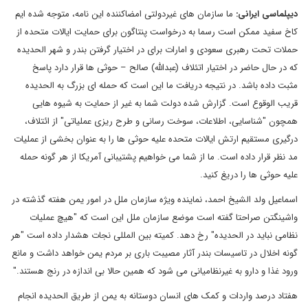
دیپلماسی ایرانی
:
ما سازمان های غیردولتی امضاکننده این نامه، متوجه شده ایم
کاخ سفید ممکن است رسما به درخواست پنتاگون برای حمایت ایالات متحده از
حملات تحت رهبری سعودی و امارات برای در اختیار گرفتن بندر و شهر الحدیده
که در حال حاضر در اختیار اتئلاف (عبدالله) صالح – حوثی ها قرار دارد پاسخ
مثبت داده باشد. در نتیجه دریافت ما این است که حمله ای بزرگ به الحدیده
قریب الوقوع است. گزارش شده دولت شما به غیر از حمایت به شیوه هایی
همچون "شناسایی، اطلاعات، سوخت رسانی و طرح ریزی عملیاتی" از ائتلاف،
درگیری مستقیم ارتش ایالات متحده علیه حوثی ها را به عنوان بخشی از عملیات
مد نظر قرار داده است. ما از شما می خواهیم پشتیبانی آمریکا از هر گونه حمله
علیه حوثی ها را دریغ کنید.
اسماعیل ولد الشیخ احمد، نماینده ویژه سازمان ملل در امور یمن هفته گذشته در
واشینگتن صراحتا گفته است موضع سازمان ملل این است که "هیچ عملیات
نظامی نباید در الحدیده" رخ دهد. کمیته بین المللی نجات هشدار داده است "هر
گونه اخلال در تاسیسات بندر آثار مصیبت باری بر مردم یمن خواهد داشت و مانع
ورود غذا و دارو به غیرنظامیانی می شود که همین حالا بی اندازه در رنج هستند."
هفتاد درصد واردات و کمک های انسان دوستانه به یمن از طریق الحدیده انجام