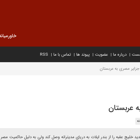
خاورمیانه
خست
درباره ما
عضویت
پیوند ها
تماس با ما
RSS
 جزایر مصری به عربستان
ه عربستان
نه
د خلیج عقبه را از بندر ایلات به دریای مدیترانه وصل کند ولی به دلیل حاکمیت مصر ب