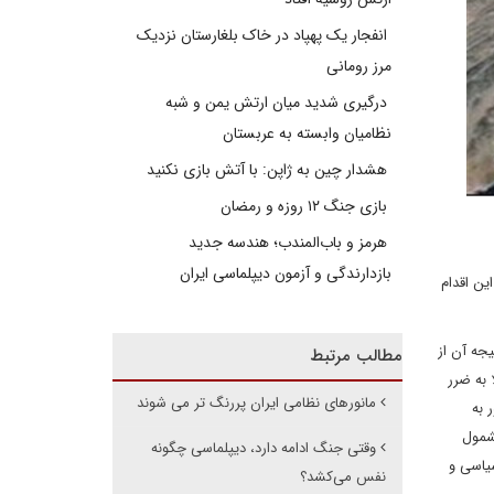
انفجار یک پهپاد در خاک بلغارستان نزدیک
مرز رومانی
درگیری شدید میان ارتش یمن و شبه
نظامیان وابسته به عربستان
هشدار چین به ژاپن: با آتش بازی نکنید
بازی جنگ ۱۲ روزه و رمضان
هرمز و باب‌المندب؛ هندسه جدید
بازدارندگی و آزمون دیپلماسی ایران
ین اقدام
جه آن از
مطالب مرتبط
 به ضرر
مانورهای نظامی ایران پررنگ تر می شوند
ر به
واهد بود که مشمول
وقتی جنگ ادامه دارد، دیپلماسی چگونه
سیاسی و
نفس می‌کشد؟