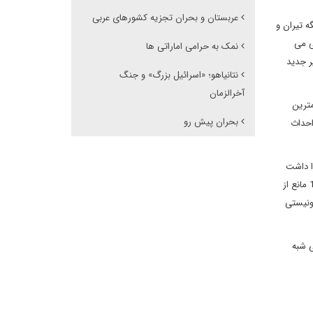
عربستان و بحران تجزیه کشورهای عربی
ه تیران و
ی می
نمک به حرامی اماراتی ها
ر جدید
نتانیاهو؛ «اسرائیل بزرگ» و جنگ
آخرالزمان
مترین
بحران پیش رو
احداث
ا داشت
که بر اساس قواعد حقوق بین الملل کشتی هایی که از تنگه تیران به عنوان آبهای سرزمینی مصر عبور می کردند را تفتیش کند یا حتی مانند جنگ سال 1967 مانع از
ونیستی
ی شبه