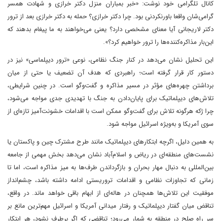
کانال تلگرامی خود نوشت: «خبر بمباران منزل دکتر خرازی و شهادت همسر
گرامی‌شان واقعا باورنکردنی بود. چرا دکتر خرازی؟ حمله به دکتر خرازی بعد از ترور
دکتر لاریجانی آیا معنای مشخصی دارد؟ یعنی می‌خواهند به ما پیغام بدهند که
این‌بار مذاکره‌کننده‌ها را ترور خواهیم کرد؟».
این تحلیل نشان می‌دهد در کنار جنگ نظامی، نوعی «ترور دیپلماسی» نیز در
دستور کار قرار گرفته است؛ راهبردی که هدف آن تضعیف یا حتی از میان
برداشتن چهره‌های مؤثر در مسیر مذاکره و گفت‌وگو است. در چنین شرایطی،
تلاش‌های دیپلماتیک برای پایان‌دادن به جنگ با تهدیدی جدی مواجه می‌شود،
چرا ژکه هرگونه تلاش برای گفت‌وگو ممکن است با اقدامات خشونت‌آمیز تازه‌ای از
سوی آمریکا و به‌ویژه اسرائیل مواجه شود.
به همین دلیل، اگرچه ابتکارهای دیپلماتیک مانند طرح مشترک چین و پاکستان یا
نشست‌های منطقه‌ای در ریاض و اسلام‌آباد نشان می‌دهد بخش مهمی از جامعه
بین‌المللی به دنبال مهار بحران و بازگرداندن طرف‌ها به میز مذاکره است، اما تا
زمانی که تجاوزات نظامی و اقدامات تروریستی ادامه داشته باشد، چشم‌انداز
موفقیت این تلاش‌ها همچنان در هاله‌ای از ابهام باقی خواهد ماند. در واقع،
تناقض میان گفتار دیپلماتیک و رفتار میدانی آمریکا و اسرائیل مهم‌ترین مانع بر
سر راه صلح در منطقه به شمار می‌رود؛ تناقضی که اگر برطرف نشود، هر ابتکار