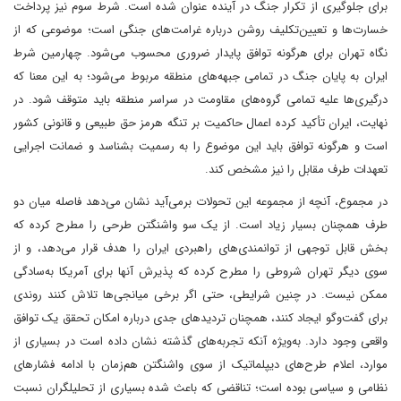
برای جلوگیری از تکرار جنگ در آینده عنوان شده است. شرط سوم نیز پرداخت
خسارت‌ها و تعیین‌تکلیف روشن درباره غرامت‌های جنگی است؛ موضوعی که از
نگاه تهران برای هرگونه توافق پایدار ضروری محسوب می‌شود. چهارمین شرط
ایران به پایان جنگ در تمامی جبهه‌های منطقه مربوط می‌شود؛ به این معنا که
درگیری‌ها علیه تمامی گروه‌های مقاومت در سراسر منطقه باید متوقف شود. در
نهایت، ایران تأکید کرده اعمال حاکمیت بر تنگه هرمز حق طبیعی و قانونی کشور
است و هرگونه توافق باید این موضوع را به رسمیت بشناسد و ضمانت اجرایی
تعهدات طرف مقابل را نیز مشخص کند.
در مجموع، آنچه از مجموعه این تحولات برمی‌آید نشان می‌دهد فاصله میان دو
طرف همچنان بسیار زیاد است. از یک سو واشنگتن طرحی را مطرح کرده که
بخش قابل توجهی از توانمندی‌های راهبردی ایران را هدف قرار می‌دهد، و از
سوی دیگر تهران شروطی را مطرح کرده که پذیرش آنها برای آمریکا به‌سادگی
ممکن نیست. در چنین شرایطی، حتی اگر برخی میانجی‌ها تلاش کنند روندی
برای گفت‌وگو ایجاد کنند، همچنان تردیدهای جدی درباره امکان تحقق یک توافق
واقعی وجود دارد. به‌ویژه آنکه تجربه‌های گذشته نشان داده است در بسیاری از
موارد، اعلام طرح‌های دیپلماتیک از سوی واشنگتن هم‌زمان با ادامه فشارهای
نظامی و سیاسی بوده است؛ تناقضی که باعث شده بسیاری از تحلیلگران نسبت