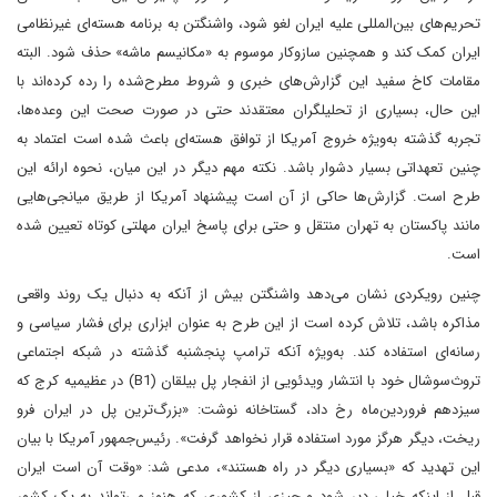
تحریم‌های بین‌المللی علیه ایران لغو شود، واشنگتن به برنامه هسته‌ای غیرنظامی
ایران کمک کند و همچنین سازوکار موسوم به «مکانیسم ماشه» حذف شود. البته
مقامات کاخ سفید این گزارش‌های خبری و شروط مطرح‌شده را رده کرده‌اند با
این حال، بسیاری از تحلیلگران معتقدند حتی در صورت صحت این وعده‌ها،
تجربه گذشته به‌ویژه خروج آمریکا از توافق هسته‌ای باعث شده است اعتماد به
چنین تعهداتی بسیار دشوار باشد. نکته مهم دیگر در این میان، نحوه ارائه این
طرح است. گزارش‌ها حاکی از آن است پیشنهاد آمریکا از طریق میانجی‌هایی
مانند پاکستان به تهران منتقل و حتی برای پاسخ ایران مهلتی کوتاه تعیین شده
است.
چنین رویکردی نشان می‌دهد واشنگتن بیش از آنکه به دنبال یک روند واقعی
مذاکره باشد، تلاش کرده است از این طرح به‌ عنوان ابزاری برای فشار سیاسی و
رسانه‌ای استفاده کند. به‌ویژه آنکه ترامپ پنجشنبه گذشته در شبکه اجتماعی
تروث‌سوشال خود با انتشار ویدئویی از انفجار پل بیلقان (B1) در عظیمیه کرج که
سیزدهم فروردین‌ماه رخ داد، گستاخانه نوشت: «بزرگ‌ترین پل در ایران فرو
ریخت، دیگر هرگز مورد استفاده قرار نخواهد گرفت». رئیس‌جمهور آمریکا با بیان
این تهدید که «بسیاری دیگر در راه هستند»، مدعی شد: «وقت آن است ایران
قبل از اینکه خیلی دیر شود و چیزی از کشوری که هنوز می‌تواند به یک کشور