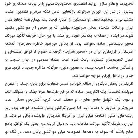
تحریم‌ها و عادی‌سازی روابط اقتصادی، محدودیت‌هایی را بر برنامه هسته‌ای خود
بپذیرد. در کنار آن، تهران می‌تواند بازگشایی کامل تنگه هرمز و تضمین امنیت
کشتیرانی را پیشنهاد دهد. او همچنین از امکان ایجاد یک پیمان عدم تجاوز میان
ایران و ایالات متحده سخن می‌گوید؛ توافقی که بر اساس آن دو کشور متعهد
شوند در آینده از حمله به یکدیگر خودداری کنند. با این حال، ظریف تأکید می‌کند
مسیر دیپلماسی ساده نخواهد بود. او یادآور می‌شود خاطره رفتارهای گذشته
آمریکا، از قرار‌دادن ایران در «محور شرارت» گرفته تا خروج از توافق هسته‌ای و
اعمال تحریم‌های گسترده، باعث شده است اعتماد عمومی در ایران نسبت به
واشنگتن به‌شدت آسیب ببیند. به همین دلیل، هرگونه مذاکره جدید با تردیدهای
جدی در داخل ایران مواجه خواهد شد.
ظریف در بخش دیگری از مقاله خود دو مسیر متفاوت برای پایان جنگ را مطرح
می‌کند؛ نخست، یک آتش‌بس ساده که در آن طرف‌ها صرفا جنگ را متوقف کنند
و دوم، یک «توافق جامع صلح». او معتقد است اگرچه آتش‌بس ممکن است
سریع‌تر و آسان‌تر به دست آید، اما چنین توافقی بسیار شکننده خواهد بود، زیرا
ریشه‌های اصلی اختلاف میان ایران و آمریکا همچنان حل‌نشده باقی می‌ماند. از
این رو، ظریف تأکید می‌کند مقامات باید به دنبال گزینه دوم یعنی یک توافق جامع
صلح باشند که بتواند به دهه‌ها خصومت میان دو کشور پایان دهد. در نگاه او،