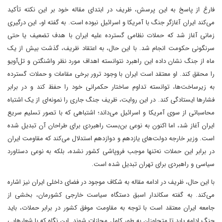
فارغ از پاسخ به این پرسش، ظریف در ابتدای مقاله خود بر این نکته تأکید
می‌کند ایران آغازگر جنگ با آمریکا و اسرائیل نبوده است. به گفته او، این درگیری
زمانی آغاز شد که حملات نظامی گسترده علیه ایران با هدف تضعیف یا حتی
سرنگونی حکومت انجام شد. با این حال، به اعتقاد ظریف، گذشت بیش از یک
ماه از جنگ نشان داده این راهبرد نتوانسته اهداف مورد نظر واشنگتن و تل‌آویو
را محقق کند. او معتقد است ایران با وجود ترور برخی مقامات و حملات گسترده
به زیرساخت‌ها، توانسته تداوم ساختار حکمرانی خود را حفظ کند و در برابر
فشارها ایستادگی کند. در این روایت، ظریف جنگ جاری را نمونه‌ای از یک اشتباه
محاسباتی از سوی آمریکا و اسرائیل می‌داند؛ اشتباهی که با تصور تسلیم سریع
ایران آغاز شد، اما اکنون به نوعی بن‌بست راهبردی برای طراحان آن تبدیل شده
است. وزیر خارجه دولت‌های یازدهم و دوازدهم استدلال می‌کند که مقاومت ایران
در برابر این حملات نه‌تنها موجب فروپاشی کشور نشده، بلکه به نوعی دستاورد
سیاسی و راهبردی برای تهران تبدیل شده است.
با این حال، ظریف در ادامه مقاله به شکاف موجود در فضای داخلی ایران نیز اشاره
می‌کند. به گفته سکاندار اسبق دستگاه سیاست خارجی کشورمان، بخشی از
جامعه ایران معتقد است با توجه به مقاومت موفق کشور در برابر حملات، باید
جنگ ادامه یابد تا متجاوزان به طور کامل مجازات شوند. این نگاه که با شعارهایی