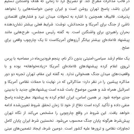
در قالب مذاکرات مطرح کند. او تصریح کرد تا زمانی که هدف واشنگتن تسلیم
ایران باشد، پاسخ تهران روشن است و ایران چنین خواسته‌هایی را نخواهد
پذیرفت. قالیباف همچنین با اشاره به تحولات میدان نبرد و فشارهای اقتصادی
ناشی از جنگ برای آمریکا و متحدانش، نوشت: شرایط فعلی بیشتر نشان‌دهنده
بحران راهبردی برای واشنگتن است. به گفته رئیس مجلس، طرح‌هایی مانند
پیشنهاد ۱۵ماده‌ای بیشتر بیانگر آرزوهای آمریکاست تا یک چارچوب واقعی برای
صلح.
یک مقام ارشد سیاسی-امنیتی بدون ذکر نام، پنجم فرودین‌ماه در مصاحبه با پرس
تی‌وی اعلام کرده پیشنهادهای ۱۵‌ماده‌ای آمریکا «زیاده‌خواهانه» بوده و با
واقعیت‌های میدان جنگ همخوانی ندارد. به گفته این مقام، تهران تجربه دو دور
مذاکره پیشین را در نظر دارد؛ مذاکراتی که در نهایت با حملات نظامی آمریکا و
اسرائیل همراه شد و همین موضوع باعث شده است پیشنهادهای جدید با بدبینی
جدی مواجه شود. بر همین اساس، ایران اعلام کرده به پیشنهاد مطرح‌شده پاسخ
منفی داده و تأکید کرده است دفاع از خود تا زمان تحقق شروط تعیین‌شده ادامه
خواهد یافت. این شروط در واقع چارچوبی را مشخص می‌کند از نگاه تهران
پیش‌شرط هرگونه پایان جنگ محسوب می‌شود. نخستین شرط ایران پایان کامل
تجاوزات نظامی و ترورها علیه کشور است. دومین شرط، ایجاد تضمین‌های عینی