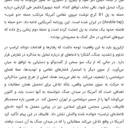
بزرگ تبدیل شود، باقی نماند، توافق کند!». البته نیویورک‌تایمز طی گزارشی درباره
حمله به پل B1 کرج نوشت نیروی نظامی آمریکا مرتکب حمله «دو ضرب»
(double tap) در ایران شده است. این روزنامه آمریکایی ادامه داد: «دو حمله با
فاصله حدود یک ساعت به پل اصابت کرده است و حمله دوم زمانی رخ داده که
نیروهای امدادی در حال کمک به مجروحان بودند».
ازاین‌رو باید به این واقعیت توجه داشت که رفتارها و اقدامات دونالد ترامپ در
تداوم و تشدید جنگ، آشکارا با ادعاهای او درباره تمایل به مذاکره در تعارض قرار
دارد. در حالی که از یک سو سخن از گفت‌وگو و دستیابی به توافق به میان
می‌آورد، از سوی دیگر با استمرار فشارهای نظامی و تهدیدها، عملا فضای
دیپلماسی را تضعیف می‌کند. به نظر می‌رسد هدف اصلی از طرح چنین مذاکراتی
نه حرکت به سوی صلحی واقعی، بلکه تلاش برای تحمیل همان مطالبات و
اهدافی است که آمریکا در میدان جنگ نتوانسته به آنها دست یابد و اکنون
می‌کوشد آنها را از مسیر دیپلماسی بر تهران تحمیل کند. در همین باره محمدباقر
قالیباف، رئیس مجلس شورای اسلامی نیز در پیامی مفصل به آنچه «ادعای
۱۵ماده‌ای ترامپ» خوانده شده واکنش نشان داد. قالیباف در این پیام تأکید کرد
آمریکا در واقع تلاش می‌کند مطالباتی را که در میدان جنگ به آن دست نیافته،