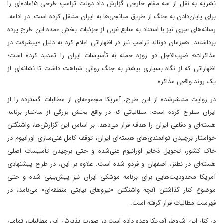
نشریه به نقل از سه مقام خارجی گزارش داد دولت ترامپ طرحی ۱۵ماده‌ای را
برای پایان‌دادن به جنگ از طریق میانجی‌ها به ایران منتقل کرده است. در ادامه،
رسانه‌های عبری نیز با استناد به منابع غربی از جزئیات بخش عمده این طرح پرده
برداشتند. هم‌زمان دونالد ترامپ نیز در اظهاراتی اعلام کرد به دلیل «پیشرفت در
مذاکرات» ضرب‌الاجل دو روزه حمله به تأسیسات ایران را تمدید کرده است؛
اظهاراتی که از نگاه بسیاری بیشتر به جنگ روانی شباهت داشت تا نشانه‌ای از
یک روند واقعی مذاکره.
در روایت منتشرشده از این طرح، آمریکا مجموعه‌ای از مطالبات گسترده را از
ایران مطرح کرده است؛ مطالباتی که در واقع بخش بزرگی از ساختار برنامه
هسته‌ای و دفاعی ایران را هدف قرار می‌دهد. بر اساس این گزارش‌ها، واشنگتن
خواستار برچیدن توانمندی‌های هسته‌ای ایران، توقف کامل غنی‌سازی اورانیوم در
خاک کشور، تحویل ذخایر اورانیوم غنی‌شده و حتی برچیدن تأسیسات اصلی
هسته‌ای در نطنز، اصفهان و فردو شده است. علاوه بر این، در طرح پیشنهادی
آمریکا محدودیت‌هایی برای برنامه موشکی ایران نیز پیش‌بینی شده و حتی
موضوع کنار گذاشتن آنچه واشنگتن «نیروهای نیابتی منطقه‌ای» می‌نامد، در
فهرست مطالبات قرار گرفته است.
در کنار این شروط، آمریکا وعده داده است در صورت پذیرش این مطالبات، تمامی