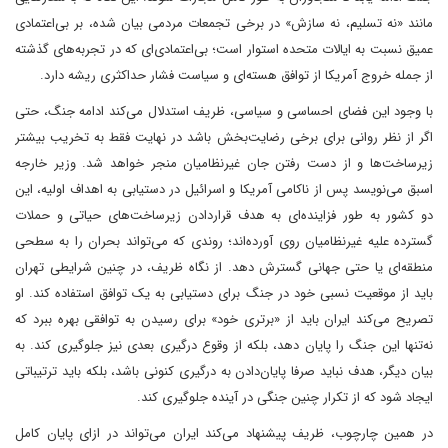
مانند «نه تسلیم، نه سازش» در برخی تجمعات مردمی بیان شده، بر بی‌اعتمادی
عمیق نسبت به ایالات متحده استوار است؛ بی‌اعتمادی‌ای که در تجربه‌های گذشته
از جمله خروج آمریکا از توافق هسته‌ای و سیاست فشار حداکثری ریشه دارد.
با وجود این فضای احساسی و سیاسی، ظریف استدلال می‌کند ادامه جنگ، حتی
اگر از نظر روانی برای برخی رضایت‌بخش باشد در نهایت فقط به تخریب بیشتر
زیرساخت‌ها و از دست رفتن جان غیرنظامیان منجر خواهد شد. وزیر خارجه
اسبق می‌نویسد پس از ناکامی آمریکا و اسرائیل در دستیابی به اهداف اولیه، این
دو کشور به طور فزاینده‌ای به هدف قراردادن زیرساخت‌های حیاتی و حملات
گسترده علیه غیرنظامیان روی آورده‌اند؛ روندی که می‌تواند بحران را به سطحی
منطقه‌ای یا حتی جهانی گسترش دهد. از نگاه ظریف، در چنین شرایطی تهران
باید از موقعیت نسبی خود در جنگ برای دستیابی به یک توافق استفاده کند. او
تصریح می‌کند ایران باید از «برتری خود» برای رسیدن به توافقی بهره ببرد که
نه‌تنها این جنگ را پایان دهد، بلکه از وقوع درگیری بعدی نیز جلوگیری کند. به
بیان دیگر، هدف نباید صرفا پایان‌دادن به درگیری کنونی باشد، بلکه باید ترتیباتی
ایجاد شود که از تکرار چنین جنگی در آینده جلوگیری کند.
در همین چارچوب، ظریف پیشنهاد می‌کند ایران می‌تواند در ازای پایان کامل