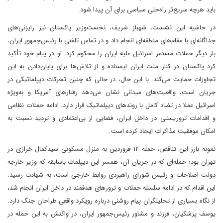
باید هرچه سریع‌تر راه‌حلی سیاسی برای آن پیدا شود.
در حاشیه این نشست، شهباز شریف، نخست‌وزیر پاکستان نیز رایزنی‌های
جداگانه‌ای با مقام‌های منطقه‌ای انجام داد و در تماس تلفنی با رئیس‌جمهور ایران،
بار دیگر حملات مستمر اسرائیل علیه ایران را محکوم کرد. او در پیام خود تأکید
کرد پاکستان در کنار ملت ایران ایستاده و از تلاش‌ها برای پایان‌دادن به این
تجاوزات حمایت می‌کند. با این حال، در حالی که چنین تحرکات دیپلماتیکی در
جریان است، واقعیت‌های میدانی نشان می‌دهد رفتارهای آمریکا و به‌ویژه
اسرائیل عملا در تضاد کامل با روندهای دیپلماتیک قرار دارد. ادامه حملات نظامی
و اقدامات تروریستی در داخل ایران، فضایی از بی‌اعتمادی و تردید نسبت به
امکان موفقیت مذاکرات ایجاد کرده است.
نمونه بارز این تناقض، حمله ۱۲ فروردین به منزل مسکونی سیدکمال خرازی در
تهران بود؛ حمله‌ای که در جریان آن، همسر این دیپلمات باسابقه که وزیر خارجه
دولت اصلاحات و رئیس شورای راهبردی روابط خارجی است، به شهادت رسید.
این اقدام که در ادامه سلسله حملات و ترورهای هدفمند در داخل ایران انجام شد،
از نگاه بسیاری از تحلیلگران پیام روشنی درباره رویکرد واقعی طراحان جنگ دارد.
یوسف پزشکیان، فرزند و مشاور رئیس‌جمهور ایران، در واکنش به این حمله در