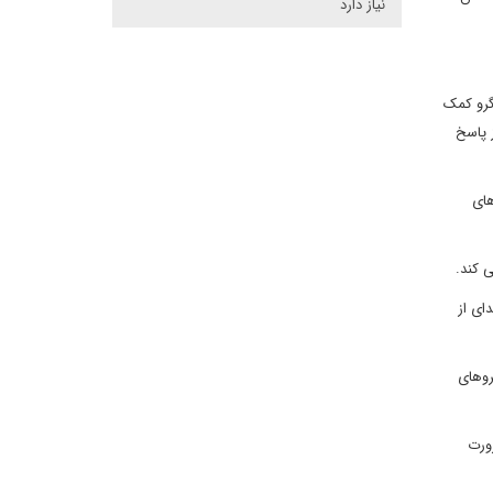
نیاز دارد
در سال 2014 به دست آنها افتاد در گرو کمک
 پاسخ
های
ی کند.
رده و این جدای از
 به نیروهای
رورت