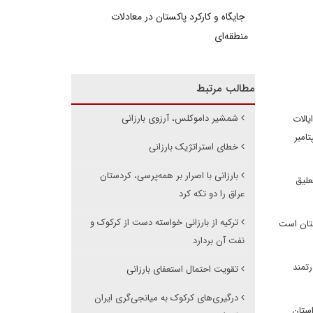
جایگاه و کارکرد پاکستان در معادلات
منطقه‌ای
مطالب مرتبط
شمشیر داموکلس، آرزوی بارزانی
یالات
را کردها را تهدید کرده است که کمک های خود را به آنها در صورت برگزاری رفراندوم در 25 سپتامبر
خطای استراتژیک بارزانی
بارزانی با اصرار بر همه‌پرسی، کردستان
علیق
عراق را دو تکه کرد
ترکیه از بارزانی خواسته دست از کرکوک و
ستان است
نفت آن بردارد
رتمند
تقویت احتمال استعفای بارزانی
درگیری‌های کرکوک به میانجی‌گری ایران
استان