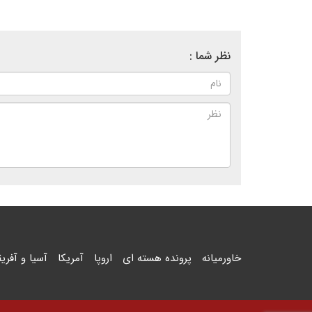
نظر شما :
خاورمیانه
پرونده هسته ای
اروپا
آمریکا
آسیا و آفریق