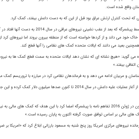
ستان واقع شده است.
که تحت کنترل ارتش عراق بود قبل از این که به دست داعش بیفتد، کمک کرد.
منابع سیاسی در بغداد گزارش دادند که حفظ کرکوک غنی از نفت توسط پیشمرگه که بعد از عقب نشینی نیروهای عراقی 
اک خود می داند و از کردها خواسته است که از منطقه بیرون بروند اما نیروهای کرد از
همچنین بعید می دانند که ایالات متحده کمک های نظامی را آنها قطع کند.
 باره می گوید: «هیچ نشانه ای که نشان دهد ایالات متحده به سمت قطع کمک ها به نیرو
اتفاقی بیفتد.»
ناسان و مربیان ادامه می دهد و به فرماندهان نظامی کرد در مبارزه با تروریسم کمک م
وزارت دفاع امریکا روز پنج شنبه فاش کرد، به نیروهای پیشمرگه کرد از آغاز عملیات علیه داعش در سال 2014 تا کنون صدها میلیون دلار کمک ک
ایریک باهون، سخنگوی وزارت دفاع امریکا در این باره گفت: «پنتاگون در ژوئن 2016 تفاهم نامه با پیشمرگه امضا کرد با این هدف که کمک های مالی
 های مالی بر اساس توافق صورت گرفته اکنون به پایان رسیده است.»
نده نیروهای مرکزی امریکا روز پنج شنبه به مسعود بارزانی ابلاغ کرد که «امریکا بر ض