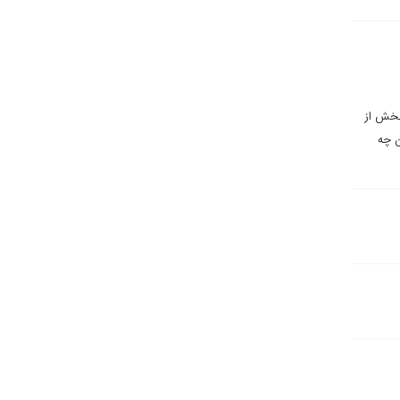
بخش از
ن چه