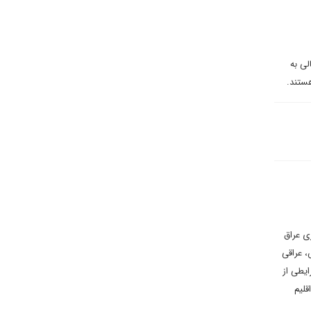
لی به
ستند.
ی عراق
، عراقی
ایطی از
قلیم