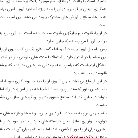
متمرکز است تا رقابت. در واقع، نظم موجود باعث برجسته سازی نق
همکاری مبتنی بر قوانین، در اروپا و به ویژه اتحادیه اروپا، امری
هنجارها، منافع و ارزش های مشترک پیوند می دهد. این امر، باعث ب
است.
در اروپا، قدرت نرم جایگزین قدرت سخت شده است. اما این نوع رفتار
ترامپ آن را می پسندند)، جایی ندارد.
پس راه حل اروپا چیست؟ برخلاف گفته های رئیس کمیسیون اروپا و ر
این مقام را در اختیار دارد و احتمالا تا مدت های طولانی نیز در اخت
مشکل اینجاست که ترامپ علاقه چندانی به رهبری ندارد؛ بلکه بیشتر 
قانونمدار نخواهد بود.
در این اوضاع بی ثبات جهان امروز، اروپا باید به روند کاری خود ادام
باید همین طور آهسته و پیوسته، اما شجاعانه تر از امروز، در راه ف
بتواند در جایی که باید، مدافع حقوق بشر و رویکردهای سازمانی با
خاست.
نظم جهانی بر پایه تعاملات، با رهبری چین، برنده ها و بازنده های 
توان، با برقراری تعادل میان خواسته های خود و حقایق موجود، و با
رهبری برای اروپا دور از ذهن باشد، اما مقام ناظر برای آن دست یاف
منبع:
پراجکت سیندیکیت
/ ترجمه تحریریه دیپلماسی ایرانی