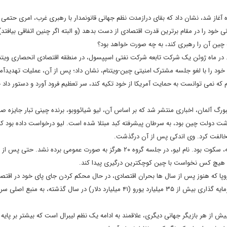
ل پیش در همین ماه آغاز شد، نشان داد که بقای درازمدت نظم جهانی قانونمدار با رهبری غرب، امری حت
خود را در مقام برترین قدرت اقتصادی از دست بدهد (و البته اگر چنین اتفاقی بیافتد)
چین آن را رهبری کند، به چه صورت خواهد بود؟
اشد. در ماه ژوئن یک شرکت تابعه شرکت نفتی اسپپسول، در منطقه اقتصادی انحصاری ویتن
ود را با لغو جلسه مشترک امنیتی چین-ویتنام، نشان داد؛ پس از آن، عملیات تهدیدآم
ام که نمی توانست به حمایت آمریکا از خود تکیه کند، سر تعظیم فرود آورد و دستور داد 
شابه، در ماه ژوئیه، کمی قبل از نشست گروه ۲۰ در هامبورگ آلمان، اخباری منتشر شد که بر اساس آن، لیو شیائووبو، برنده چینی تبار جای
اشت دولت چین بود، به سرطان پیشرفته کبد مبتلا شده است. لیو درخواست داده بود که
مخالفت کرد. وی اندکی پس از آن درگذشت.
تنها پاسخ جامعه بین المللی - و به ویژه اروپا- به این رویکرد خصمانه، سکوت بود. نام لیو، در جلسه گروه ۲۰ هرگز به صورت عمومی برده
ند. هیچ کس نخواست با چین کوچکترین درگیری پیدا کند.
ی اروپا که هنوز پس از سال ها بحران اقتصادی، در حال محکم کردن جای پای خود در اقتص
چین، پس از آمریکا دومین شریک تجاری اتحادیه اروپاست و با سرمایه گذاری بیش از ۳۵ میلیارد یورو (۴۱ میلیارد دلار) در سال گذشته، به منبع 
ش از هر بازیگر جهانی دیگری، علاقمند به ادامه یک نظم لیبرال است که بیشتر بر پایه