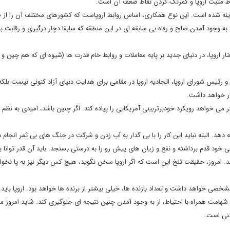
اط مثبت اروپا و کمرنگ کردن نقاط ضعف آن است.
 نهادینه شده است. این نوع همکاری، اساس روابط اروپاست که کشورهای مختلف آن را از 
ه وجود آمدن صلح و رفاه بی سابقه ای در این منطقه که سابقا دچار درگیری و رقابت ب
 اروپا، در دنیای جدید بر پایه معاملات و روابط خام قدرت ها (شیوه ای که هم چین و 
ئیس شورای اروپا، اتحادیه اروپا در مقامی برای هدایت دنیای آزاد کنونی نیست بلکه 
یار خواهد داشت.
می خواهد رویکرد خودبرتربینی آمریکایی را پیاده کند. اگر چنین باشد، امیدی به نظم 
ه دهد. البته نباید این کار را با بی گدار به آب زدن و شرکت در جنگ های بی ثمر انجام 
علی خود قدم برداشته و نفع و زیان های پیش رو را به درستی بسنجد. باید آن قدر توانا ب
شد. امروز، حقیقت تلخ این است که اگر اروپا سخن نگوید، هیچ کس دیگر نیز به پا نخوا
مشخصی خواهد داشت و تعداد بازنده ها، خیلی بیشتر از برنده ها خواهد بود. اروپا باید 
 شهامت همراه با احتیاط، از به وجود آمدن چنین نتیجه ای جلوگیری کند. شاید امروز مق
تنی است.