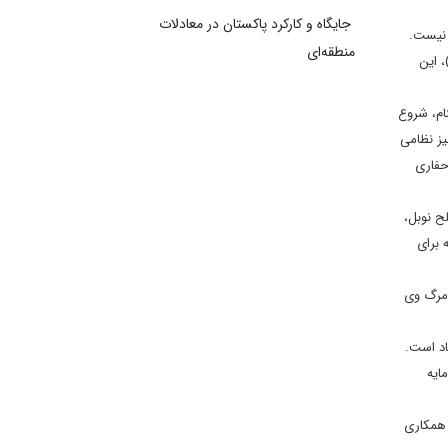
جایگاه و کارکرد پاکستان در معادلات
می نیست.
منطقه‌ای
، این
ام، شروع
یز نظامی
حفاری
زه صلح نوبل،
 برای
 نشد. حتی پس از مرگ وی
اد است.
اصلی سرمایه
 همکاری