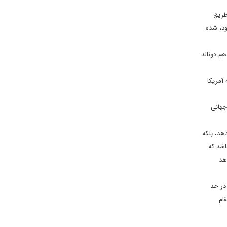
طریق
ود، شده
هم دونالد
آمریکا
جهانی
دهد، بلکه
اشد که
هد
در حد
ام