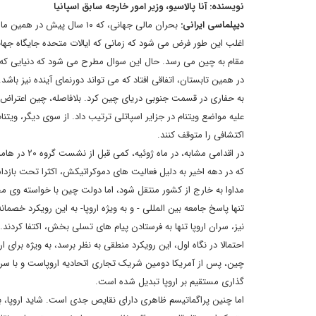
نویسنده: آنا پالاسیو، وزیر امور خارجه سابق اسپانیا
دیپلماسی ایرانی:
بحران مالی جهانی، که ۱۰ سا
اغلب این طور فرض می شود که زمانی که ایالات متحده جایگاه جهانی 
مقام به چین می رسد. حال این سوال مطرح می شود که دنیایی که 
در همین تابستان، اتفاقی افتاد که می تواند دورنمای آینده نیز ب
به حفاری در قسمت جنوبی دریای چین کرد. بلافاصله، چین اعتراض خ
علیه مواضع ویتنام در جزایر اسپاتلی ترتیب داد. از سوی دیگر، ویتن
اکتشافی را متوقف کنند.
در اقدامی م
که در دهه اخیر به دلیل فعالیت های دموکراتیکش، اکثرا تحت بازد
مداوا به خارج از کشور منتقل شود، اما دولت چین با خواسته وی 
نیز، سران اروپا تنها به فرستادن پیام های تسلی بخش، اکتفا کرد
احتمالا در نگاه اول، این رویکرد منطقی به نظر برسد، به ویژه برا
گذاری مستقیم بر اروپا تبدیل شده است.
اما چنین پراگماتیسم ظاهری دارای نقایص جدی است. شاید اروپا، بی