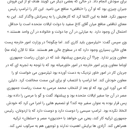
برای سودش انجام داد. در حالی که بعضی دیگر می گویند هدف او از این فروش
جبران چیزی بود که او آن را «تناقض» منافع می نامید. این کار را ترامپ رئیس
جمهور نکرد. فقط به این اکتفا کرد که کارهایش را به پسرانش واگذار کند. این به
معنای تناقض منافع میان آقای کاخ سفید با دولت ایالات متحده است یا حداقل
احتمال آن وجود دارد. به عبارتی در آن جا دولت و خانواده در آن واحد هستند.»
وی سپس گفت: «تیلرسون باید کاری کند. اما چگونه؟ در وزارت امور خارجه پست
های خالی بسیاری وجود دارد که در سطوح عالی هم هستند. مثلا تا الآن (ماه مه)
معاون وزیر ندارد. چرا؟ آن پترسون پیشنهاد شد که در دوران ریاست جمهوری
اوباما معاون وزیر امور خارجه در امور خاورمیانه بود که با توجه به تجربه ای که در
جریان کار در امور خاور نزدیک به دست آورده بود تیلرسون می خواست او را
معاون خودش کند. اما ترامپ با انتصاب او برای این سمت مخالفت کرد. دلیلی
که می آورد این بود که او بعد از انتخاب محمد مرسی به سمت ریاست جمهوری
مصر در آن جا سفیر ایالات متحده بود و پیشنهاد گفت و گو با مرسی را داده بود.
پس قرار بوده به عنوان سفیر چه کند؟ او تصمیم هایی را اجرا می کرد که خودش
اتخاذ نکرده بود. ترامپ سیسی را دوست دارد و دوست دارد که با اردوغان، رئیس
جمهوری ترکیه کار کند، یعنی می خواهد با «خدیوی» مصر و «سلطان» ترکیه
همراهی کند. آزادی ها برایش اهمیت ندارند و توجهی هم به سرکوب نمی کند.