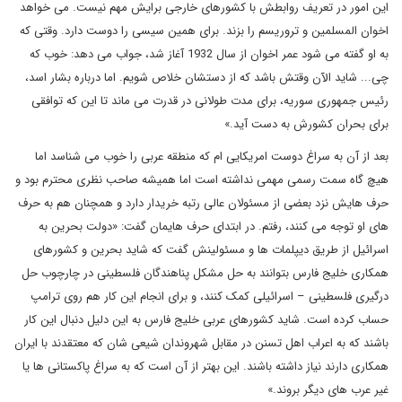
این امور در تعریف روابطش با کشورهای خارجی برایش مهم نیست. می خواهد
اخوان المسلمین و تروریسم را بزند. برای همین سیسی را دوست دارد. وقتی که
به او گفته می شود عمر اخوان از سال 1932 آغاز شد، جواب می دهد: خوب که
چی... شاید الآن وقتش باشد که از دستشان خلاص شویم. اما درباره بشار اسد،
رئیس جمهوری سوریه، برای مدت طولانی در قدرت می ماند تا این که توافقی
برای بحران کشورش به دست آید.»
بعد از آن به سراغ دوست امریکایی ام که منطقه عربی را خوب می شناسد اما
هیچ گاه سمت رسمی مهمی نداشته است اما همیشه صاحب نظری محترم بود و
حرف هایش نزد بعضی از مسئولان عالی رتبه خریدار دارد و همچنان هم به حرف
های او توجه می کنند، رفتم. در ابتدای حرف هایمان گفت: «دولت بحرین به
اسرائیل از طریق دیپلمات ها و مسئولینش گفت که شاید بحرین و کشورهای
همکاری خلیج فارس بتوانند به حل مشکل پناهندگان فلسطینی در چارچوب حل
درگیری فلسطینی – اسرائیلی کمک کنند، و برای انجام این کار هم روی ترامپ
حساب کرده است. شاید کشورهای عربی خلیج فارس به این دلیل دنبال این کار
باشند که به اعراب اهل تسنن در مقابل شهروندان شیعی شان که معتقدند با ایران
همکاری دارند نیاز داشته باشند. این بهتر از آن است که به سراغ پاکستانی ها یا
غیر عرب های دیگر بروند.»