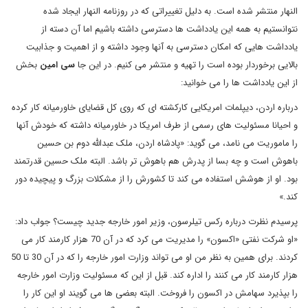
النهار منتشر شده است. به دلیل تغییراتی که در روزنامه النهار ایجاد شده
نتوانستیم به همه این یادداشت ها دسترسی داشته باشیم اما آن دسته از
یادداشت هایی که امکان دسترسی به آنها وجود داشته و از اهمیت و جذابیت
بالایی برخوردار بوده است را تهیه و منتشر می کنیم. در این جا
سی امین
بخش
از این یادداشت ها را می خوانید:
درباره اردن، دیپلمات امریکایی کارکشته ای که روی کل قضایای خاورمیانه کار کرده
و احیانا مسئولیت های رسمی از طرف امریکا در خاورمیانه داشته که خودش آنها
را ماموریت می نامد، می گوید: «پادشاه اردن، ملک عبدالله دوم بن حسین
باهوش است و چه بسا از پدرش هم باهوش تر باشد. البته ملک حسین قدرتمند
بود. او از هوشش استفاده می کند تا کشورش را از مشکلات بزرگ و پیچیده دور
کند.»
پرسیدم نظرت درباره رکس تیلرسون، وزیر امور خارجه جدید چیست؟ جواب داد:
«او شرکت نفتی «اکسون» را مدیریت می کرد که در آن 70 هزار کارمند کار می
کردند. برای همین به نظر من او می تواند وزارت امور خارجه را که در آن 30 تا 50
هزار کارمند کار می کنند را اداره کند. قبل از این که مسئولیت وزارت امور خارجه
را بپذیرد سهامش در اکسون را فروخت. البته بعضی ها می گویند او این کار را