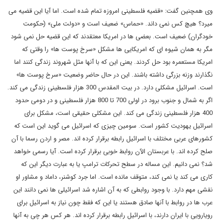
وی همچنین گفت: «قضیه فلسطینی امروزه تمام شده است. اما آیا این قضیه می
میرد؟ هیچ کس نمی داند. «حماس» ضعیف است و «دولت ملی» (حکومت
خودگران) ضعیف است. بعضی ها در امریکا معتقدند که این قضیه حل نمی شود
مگر به همان شیوه ای که امریکایی ها مشکل «سرخ پوست ها» را وقتی که
امریکا مستعمره بود حل کردند. یعنی این که با آنها مثل شهروند زندگی کنند اما
نگذارند وزنه بزرگی داشته باشند. این در حال حاضر وضعیت «سرخ پوست ها»
است. اسرائیل مشکلی دارد. در بیت المقدس 300 هزار فلسطینی زندگی می کند.
اگر به شمال و جنوب برود در اولی 700 تا 800 هزار فلسطینی و در دومی حدود
400 هزار فلسطینی زندگی می کند. این مشکلی حقیقی است، مشکل برای
اسرائیل یهودیت کشور است. سومین چیزی که اسرائیل می گوید این است که
کشورهای عربی مختلف با اسرائیل رابطه برقرار کرده اند. مصر و اردن رسما با آن
صلح کرده اند. با عربستان الآن روابط خوبی برقرار کرده است. آیا رسمی خواهد
شد؟ نمی دانیم. این مساله در سطح تحرکات ترامپ یا به عبارت دیگر این که
کاری می کند یا نمی کند، متوقف مانده است. اما جرد کوشنر، داماد و مشاور او
نقشی مهم دارد. با وجود روابطی که به آن اشاره شد اسرائیلی ها نمی دانند این
عرب ها در روابط با آنها صادق هستند یا این که فقط چون نیاز به اسرائیل برای
رویارویی با ایران دارند، با اسرائیل رابطه برقرار کرده اند. هر کس هر چی به آنها