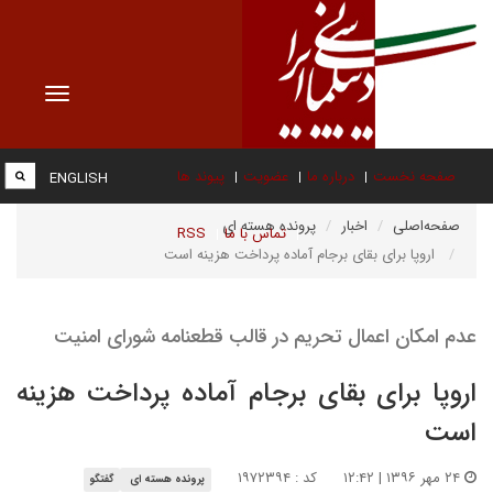
Toggle
vigation
صفحه نخست
درباره ما
عضویت
پیوند ها
ENGLISH
صفحه‌اصلی
اخبار
پرونده هسته ای
تماس با ما
RSS
اروپا برای بقای برجام آماده پرداخت هزینه است
عدم امکان اعمال تحریم در قالب قطعنامه شورای امنیت
اروپا برای بقای برجام آماده پرداخت هزینه
است
۲۴ مهر ۱۳۹۶ | ۱۲:۴۲
کد : ۱۹۷۲۳۹۴
پرونده هسته ای
گفتگو