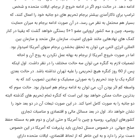
ادامه دهد. در حالت دوم اگر در ادامه خروج از برجام، ایالات متحده و شخص
ترامپ برای ناکارآمدی بیشتر برجام تحریم های دو جانبه خود را اعمال کنند، که
بسیار هم محتمل به نظر می رسد، در آن صورت ادامه برجام به میزان حمایت
روسیه، چین و سه کشور اروپایی عضو 1+5 بستگی خواهد گشت که یقینا در کنار
کمک های نهادهایی مانند شورای امنیت، سازمان ملل متحد و سازمان بین
المللی انرژی اتمی می توان به تحقق بخشدن برجام منهای آمریکا امیدوار بود.
اما در صورت خروج آمریکا از برجام به بهانه عمل نکردن به روح آن و احاله
تصمیات لازم به گنگره می توان سه حالت مختلف را در نظر داشت. اول اینکه
پس از 60 روز کنگره هیچ تحریمی را علیه تهران نداشته باشد. در حالت بعدی
کنگره یک یا چند تحریم را به صورتی سمبلیک و نمادین تصویب کند که به
واسطه کم اثر بودن آن، می توان به ادامه برجام هم امیدوار بود. حالت سوم که
بدترین حالت ممکن خواهد بود این است که کنگره تمام تحریم های گذشته البته
دو جانبه را به صورت کامل احیا کند. در این صورت تبعات آن در دو بعد خود را
نشان خواهد داد. اول در بعد مسائل مالی و اقتصادی و مناسبات تجاری
کشورهای اروپایی، روسیه و چین با آمریکا و حتی ایران و دوم هم به مسئله حفظ
صلح جهانی. در خصوص مسئل تجاری باید پذیرفت که آمریکا در این خصوص
دست برتر را دارد و به این خاطر که از لحاظ اقتصادی، ایالات متحده دارای