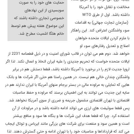
حمایت های خود را به صورت
مخالفت و تقابل خود را با آمریکا
سوبسیدی از این نهادهای
داشته باشد. اول از طرق
WTO
خصوصی تجاری داشته باشند که
(سازمان تجارت جهانی) به اقدامات
این موضوع هفته پیش هم توسط
سوء واشنگتن اعتراض کند. این راهکار
خانم هلگا اشمیت مطرح شد.
با ملزم کردن ایالات متحده خواهان
اصلاح و تعدیل رفتارهای سوء او
خواهد شد. دوم هم می توان در قالب شورای امنیت و در ذیل قطعنامه 2231 از
ایالات متحده خواست که تحریم جدیدی را علیه ایران اتخاذ و اعمال نکند. لذا اگر
اروپا جدیت لازم را در برخورد با آمریکا داشته باشد، قطعا دستش هم در برابر
واشنگتن چندان خالی هم نیست. در همین راستا هم حتی اگر شرکت ها و بانک
هایی که تمایلی به مراوده مالی در بستر برجام منهای آمریکا با ایران ندارند هم در
سایه این جدیت می توانند به این اطمینان برسند که مراوده و حفظ مناسبات
اقتصادی با تهران اقتصادی مشمول جریمه و ضرری از سوی آمریکا نخواهد شد.
پس قطعا سوئیفت های ارزی می تواند ادامه داشته باشد و در مراودات از آن
استفاده کرد. چرا که قطعا هدف این شرکت ها و بنگاه ها سود و منافع بیشتر
است و همین سود و منفعت برای شرکت های بزرگی مانند ایرباس و توتال ایجاب
می کند که قرارداداها و مناسبات خود را با تهران ادامه و حتی گسترش دهند. لذا