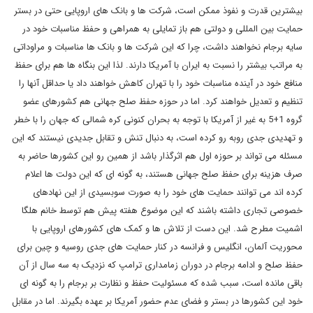
بیشترین قدرت و نفوذ ممکن است، شرکت ها و بانک های اروپایی حتی در بستر
حمایت بین المللی و دولتی هم باز تمایلی به همراهی و حفظ مناسبات خود در
سایه برجام نخواهند داشت، چرا که این شرکت ها و بانک ها مناسبات و مراوداتی
به مراتب بیشتر را نسبت به ایران با آمریکا دارند. لذا این بنگاه ها هم برای حفظ
منافع خود در آینده مناسبات خود را با تهران کاهش خواهند داد یا حداقل آنها را
تنظیم و تعدیل خواهند کرد. اما در حوزه حفظ صلح جهانی هم کشورهای عضو
گروه 1+5 به غیر از آمریکا با توجه به بحران کنونی کره شمالی که جهان را با خطر
و تهدیدی جدی روبه رو کرده است، به دنبال تنش و تقابل جدیدی نیستند که این
مسئله می تواند بر حوزه اول هم اثرگذار باشد از همین رو این کشورها حاضر به
صرف هزینه برای حفظ صلح جهانی هستند، به گونه ای که این دولت ها اعلام
کرده اند می توانند حمایت های خود را به صورت سوبسیدی از این نهادهای
خصوصی تجاری داشته باشند که این موضوع هفته پیش هم توسط خانم هلگا
اشمیت مطرح شد. این دست از تلاش ها و کمک های کشورهای اروپایی با
محوریت آلمان، انگلیس و فرانسه در کنار حمایت های جدی روسیه و چین برای
حفظ صلح و ادامه برجام در دوران زمامداری ترامپ که نزدیک به سه سال از آن
باقی مانده است، سبب شده که مسئولیت حفظ و نظارت بر برجام را به گونه ای
خود این کشورها در بستر و فضای عدم حضور آمریکا بر عهده بگیرند. اما در مقابل