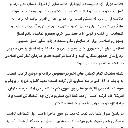
همانند دوران اوباما نیست و اروپائیان مانند سابق از آمریکا حساب نمی برند و
گسل بین دو قاره سبز و ایالات متحده به بیشترین حد خود رسیده، اما شواهد
حکایت از آن دارد که ممکن است این جدایی ها آن قدری نباشد که برجام به
سادگی پیش برود. برای تحلیل دقیق سناریوی برجام منهای آمریکا و شرایط و
اقتضائات آن گفت و گویی را با
سید علی خرم، سفیر و نماینده دائم اسبق
جمهوری اسلامی ایران در سازمان ملل متحد در ژنو، سفیر اسبق جمهوری
اسلامی ایران در جمهوری خلق چین و لیبی و نماینده ویژه اسبق رئیس جمهور
نزد رؤسای جمهور سنگال، گینه و گامبیا در کمیته صلح سازمان کنفرانس اسلامی
جویا شدیم که در ادامه می خوانید:
نقطه مشترک تمام تحلیل های اخیر در خصوص برنامه و موضع ترامپ نسبت
به برجام در 15 اکتبر بر سه سناریو قرار گرفته است؛ تعهد کامل، خروج ار برجام و
سوم که به نوعی آلترناتیو سناریوی خروج هم به شمار می آید، "برجام منهای
آمریکا" نام گرفته است. از دید شما این سناریو دارای چه اقتضائاتی است و تا
چه اندازه توان اجرایی شدن را خواهد داشت؟
در پاسخ سوال شما باید گفت که باید دو سوی ماجرا را دید. اول انتظارات ترامپ
و دیگری هم واقعیت های میدانی در عرصه بین الملل؛ ترامپ که از همان آغاز به