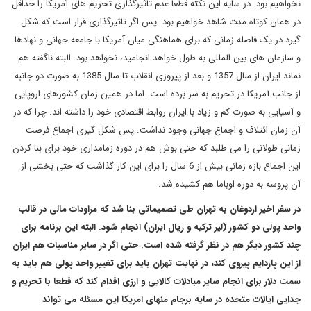
نخواهیم بود. در سایه این نکته قطعا عدم تاثیرگذاری تحریم های آمریکا را حداقل
در همان کوتاه مدت شاهد خواهیم بود. پس اگر تاثیرگذاری قرار است که شکل
گیرد در یک فاصله زمانی که برای هماهنگی میان آمریکا با جامعه جهانی و نهادها
و سازمان های بین المللی به طول خواهد انجامید، نخواهد بود. البته ناگفته هم
نماند ایران از سال 1357 و بعد از پیروزی انقلاب تا سال 1385 به صورت دو جانبه
از جانب آمریکا در تحریم به سر برده است. اما در همین زمان کشورهای اروپایی
و آسیایی به صورت کم و زیاد با ایران روابط اقتصادی خود را داشته اند. چرا که در
آن زمان ائتلاف و اجماع جهانی وجود نداشت. پس شکل گیری اجماع فرصت
زمانی طولانی را می طلبد که حتی بوش هم در دوره زمامداری خود برای بنا کردن
این اجماع بازه زمانی بیش از 6 سال را برای این کار گذاشت که حتی بخشی از
آن پروسه به دوره اوباما هم کشیده شد.
در سفر اخیر اردوغان به تهران طی تصمیماتی بنا شد که مراودات مالی در قالب
واحد پولی دو کشور (لیر ترکیه و ریال ایران) انجام شود. البته این برنامه برای
چند کشور دیگر هم در نظر گرفته شده است. حتی اگر در سایر مناسبات هم ایران
از این پاردایم پیروی کند، در نهایت تهران باید برای تغییر واحد پولی هم باید به
سمت دلار برای انجام سایر مبادلات کالایی و ارزی اقدام کند که قطعا با تحریم و
جدایی ایالات متحده در سایه برجام منهای امریکا این مسئله می تواند