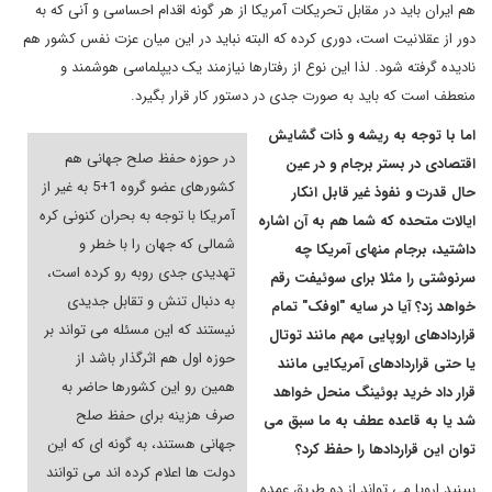
هم ایران باید در مقابل تحریکات آمریکا از هر گونه اقدام احساسی و آنی که به
دور از عقلانیت است، دوری کرده که البته نباید در این میان عزت نفس کشور هم
نادیده گرفته شود. لذا این نوع از رفتارها نیازمند یک دیپلماسی هوشمند و
منعطف است که باید به صورت جدی در دستور کار قرار بگیرد.
اما با توجه به ریشه و ذات گشایش
در حوزه حفظ صلح جهانی هم
اقتصادی در بستر برجام و در عین
کشورهای عضو گروه 1+5 به غیر از
حال قدرت و نفوذ غیر قابل انکار
آمریکا با توجه به بحران کنونی کره
ایالات متحده که شما هم به آن اشاره
شمالی که جهان را با خطر و
داشتید، برجام منهای آمریکا چه
تهدیدی جدی روبه رو کرده است،
سرنوشتی را مثلا برای سوئیفت رقم
به دنبال تنش و تقابل جدیدی
خواهد زد؟ آیا در سایه "اوفک" تمام
نیستند که این مسئله می تواند بر
قراردادهای اروپایی مهم مانند توتال
حوزه اول هم اثرگذار باشد از
یا حتی قراردادهای آمریکایی مانند
همین رو این کشورها حاضر به
قرار داد خرید بوئینگ منحل خواهد
صرف هزینه برای حفظ صلح
شد یا به قاعده عطف به ما سبق می
جهانی هستند، به گونه ای که این
توان این قراردادها را حفظ کرد؟
دولت ها اعلام کرده اند می توانند
ببینید اروپا می تواند از دو طریق عمده