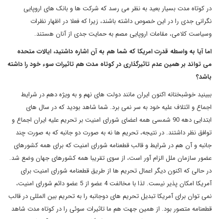
در کوتاه مدت بسیار بعید به نظر می رسد که شرکت ها و بانک های اروپایی
نگرانی جدی را در این خصوص داشته باشند، زیرا که فعلا در اظهار نظرات
وسیاست کلامی، مقامات اروپایی مصم به حمایت جدی از آنان هستند.
اما آیا به واسطه قدرت امریکا که شما هم به آن اشاره داشتید، ایالات متحده
می تواند بر همین عدم تاثیرگذاری در کوتاه مدت هم تاثیرات سوء خود را داشته
باشد؟
ببینید خوشبختانه اکنون ایران مانند دولت های نهم و به ویژه دهم در شرایط
اجماع و ائتلاف علیه خود به سر نمی برد. شما شاهد بودید که در سال های
ابتدایی دهه 90 شمسی همه اعضای شورای امنیت بر تحریم علیه ایران اجماع و
توافق نظر داشتند. در نتیجه، تحریم ها نه به صورت دو جانبه که به صورت چند
جانبه و آن هم در شرایط و قالب قطعنامه شورای امنیت که برای همه کشورهای
عضور سازمان ملل الزام آور است، از سوی تقریبا همه کشورهای جهان وضع شد.
در حالی که اکنون دیگر اعمال تحریم ها از طریق قطعنامه شورای امنیت برای
آمریکا امکان پذیر نیست. لذا با مخالفت 4 عضو از 5 عضو دائم شورای امنیت،
نمی توان برای آمریکا تبدیل تحریم های دوجانبه را به تحریم بین المللی در قالب
قطعنامه متصور بود. از همین جهت هم ما تاثیرات سوئی را در کوتاه مدت شاهد