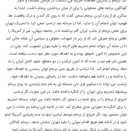
کار، برجام را بدترین معاهده آمریکا می دانست در مراحل مختلف و ادوار
گوناگون برنامه های متفاوتی را برای از میان برداشتن برجام داشت. ابتدا به
ساکن، او از پاره کردن برجام سخن گفت که با روی کار آمدن و درک واقعیت ها،
فهمید توان انجام آن را ندارد. اما در مرحله بعد ترامپ سعی کرد با تحریک تهران
برای نقض برجام از جانب ایران گام برداشته تا در جامعه جهانی، غیر از آمریکا را
ناقض برجام معرفی کند که از زیر بار تعهدات حقوقی و سیاسی آن شانه خالی کند
تا در سایه آن بتواند تمام تحریم های لازمه را علیه تهران تصویب کند، ولی در
این خصوص تا کنون ناموفق بوده و به اهداف مورد نظر خود دست نیافته است.
همین امر هم سبب شده که تا کنون ترامپ در دو مقطع، تعهد کامل ایران را به
مفاد برجام اعلام کند. لذا ترامپ از طریق متن برجام توان رسیدن به اهداف خود
را نداشته و در ادامه هم نخواهد داشت. اما در راستای رسیدن به اهداف خود،
ترامپ می تواند با دستاویز قرار دان مسئله ای به نام عدم پایبندی به روح برجام
پیشنهاد تحریم برای تهران را از کنگره داشته باشد. در این صورت اگر ترامپ
خروج از برجام را در پنج شنبه در دستور کار داشته باشد می تواند مسئله تحریم
را برای کنگره به صورتی جدی مطرح کند. اما در ادامه این برنامه دو حالت را می
توان متصور بود؛ اگر خروج از برجام توسط ترامپ تنها به عدم پایبندی آمریکا ختم
شود و در ادامه هم هیچ اقدام سوئی را علیه تهران سامان ندهد، برجام کماکان
می تواند در قالب و شکل جدید خود به نام برجام منهای آمریکا به حیات خود