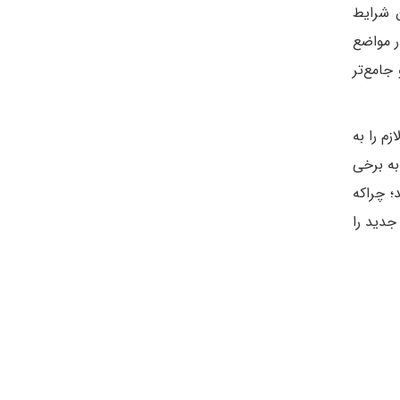
ن شرایط
ر مواضع
جامع‌تر
م را به
به برخی
 چرا‌که
جدید را