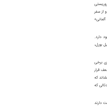
روریستی
 از سفر
آلمانى»
د دارد.
ل بورل،
ری برخی
عف قرار
شاند که
ئالی که
ت دارند