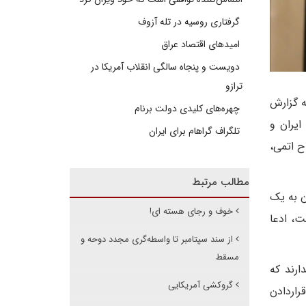
گرفتاری روسیه در تله آزوف
امیدهای اقتصاد عراق
دویست و پنجاه سالگی انقلاب آمریکا در
ترازو
ه گزارش
چهره‌های کلیدی دولت برنام
ایران و
تلگراف گراهام برای ایران
ح اتمی،
مطالب مرتبط
ن به یک
خوف و رجای هسته ای!
ت، ادعا
از سند سپتامبر تا واسطه‌گری مجدد دوحه و
مسقط
ارند که
گروکشی آمریکایی
راردادن