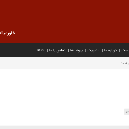
خاورمیانه
خست
درباره ما
عضویت
پیوند ها
تماس با ما
RSS
 رقصد
یر