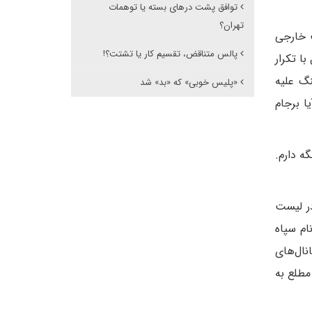
توافق پشت درهای بسته یا توهمات
تهران؟
 سیاست خارجی
پالس متناقض، تقسیم کار یا تشتت؟!
با تکرار
گ علیه
«پلیس خوبی» که «بد» شد
ا برجام
ه دارم.
در لیست
ام سپاه
نال‌های
طلع‌ به