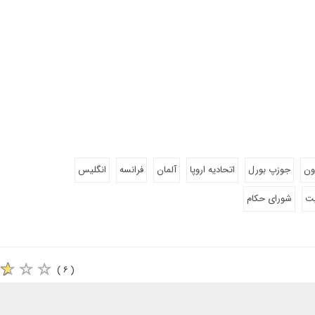
ون
جوزپ بورل
اتحادیه اروپا
آلمان
فرانسه
انگلیس
یت
شورای حکام
( ۶ )