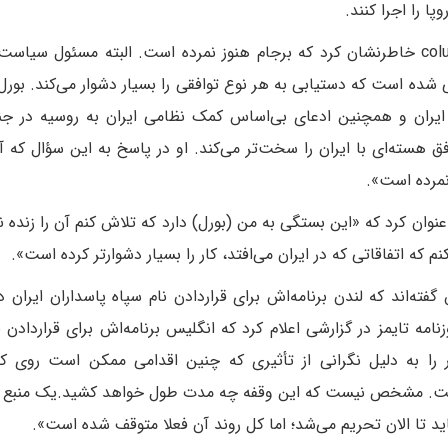
ا را اجرا کنند.
در همین زمینه جوزپ بورل در گفت‌وگو با columnadigita خاطر‌نشان کرد که برجام هنوز نمرده است. البته مسئول
طی شده است که دستیابی به هر نوع توافقی را بسیار دشوار می‌کند. بورل 
یران و همچنین ادعای بی‌اساس کمک نظامی ایران به روسیه در جن
 هسته‌ای با ایران را سخت‌تر می‌کند. او در پاسخ به این سؤال که آی
نمرده است».
نوان کرد که «این بستگی به من (بورل) دارد که تلاش کنم آن را زنده نگ
نم که اتفاقاتی که در ایران می‌افتد، کار را بسیار دشوارتر کرده است».‌
ه‌اند که لندن برنامه‌اش برای قرار‌دادن نام سپاه پاسداران ایران 
امه تایمز در گزارشی اعلام کرد که انگلیس برنامه‌اش برای قراردادن ن
 را به دلیل نگرانی از تأثیری که چنین اقدامی ممکن است روی کا
ه است. مشخص نیست که این وقفه چه مدت طول خواهد کشید.‌یک منبع م
اید تا الان تحریم می‌شد؛ اما کل روند آن فعلا متوقف شده است».