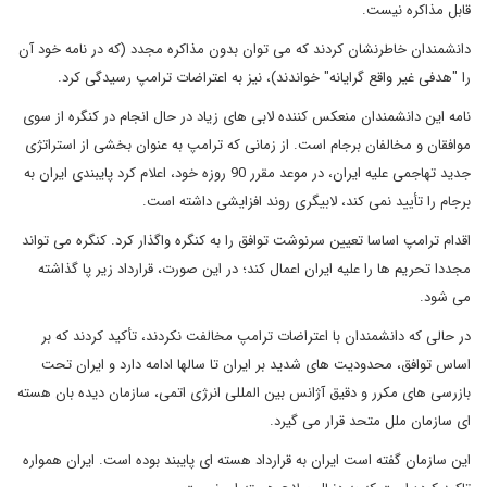
قابل مذاکره نیست
.
دانشمندان خاطرنشان کردند که می توان بدون مذاکره مجدد (که در نامه خود آن
را "هدفی غیر واقع گرایانه" خواندند)، نیز به اعتراضات ترامپ رسیدگی کرد.
نامه این دانشمندان منعکس کننده لابی های زیاد در حال انجام در کنگره از سوی
موافقان و مخالفان برجام است. از زمانی که ترامپ به عنوان بخشی از استراتژی
جدید تهاجمی علیه ایران، در موعد مقرر 90 روزه خود، اعلام کرد پایبندی ایران به
برجام را تأیید نمی کند، لابیگری روند افزایشی داشته است.
اقدام ترامپ اساسا تعیین سرنوشت توافق را به کنگره واگذار کرد. کنگره می تواند
مجددا تحریم ها را علیه ایران اعمال کند؛ در این صورت، قرارداد زیر پا گذاشته
می شود.
در حالی که دانشمندان با اعتراضات ترامپ مخالفت نکردند، تأکید کردند که بر
اساس توافق، محدودیت های شدید بر ایران تا سالها ادامه دارد و ایران تحت
بازرسی های مکرر و دقیق آژانس بین المللی انرژی اتمی، سازمان دیده بان هسته
ای سازمان ملل متحد قرار می گیرد.
این سازمان گفته است ایران به قرارداد هسته ای پایبند بوده است. ایران همواره