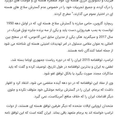
فیزیک و تکنولوژی انرژی هسته ای، مواد منفجره هسته ای و موشک های دوربرد
را درک کرده، و جمیع تجربیات خود را در خصوص عدم گسترش سلاح های هسته
ای در اختیار عموم می گذارند،" مطرح کردند.
ریچارد گاروین، حامی مبارزه با گسترش سلاح هسته ای، که در اوایل دهه 1950
توانست به بمب هیدروژنی دست یابد و یکی از سه برنده جایزه نوبل فیزیک در
سال 2017 و سیگفرید هکر، یکی از مدیران سابق لس آلاموس، که در سطح بین
المللی به عنوان مقامی مسئول در امر تهدیدات امنیتی هسته ای شناخته می شود
از جمله امضا کنندگان نامه هستند.
ترامپ، توافقنامه 2015 ایران را که در دوره ریاست جمهوری اوباما بسته شد،
لطفی به ایران و بدترین توافقنامه در طول تاریخ، توصیف کرده و گفت که باید
مذاکرات مجدد صورت بگیرد یا بالکل توافق لغو شود.
وی از مفاد این توافقنامه که در دو دهه آینده منقضی می شود، انتقاد کرد و اظهار
داشت که برجام، ایران را در گسترش برنامه موشکی خود متوقف نکرده و جلوی
دیگر اقدامات ایران را که خلاف منافع آمریکاست، نمی گیرد.
متحدان اروپایی ایالات متحده که دیگر طرفین توافق هسته ای هستند، از دولت
ترامپ خواسته اند به برجام متعهد باقی بماند. ایران گفته است که این توافق نامه