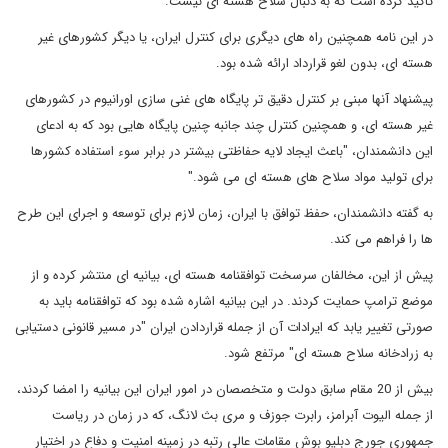
تاکید کرده است که به دنبال سلاح هسته ای نیست
.
در این نامه همچنین راه های دیگری برای کنترل ایران، یا دیگر کشورهای غیر
هسته ای، بدون لغو قرارداد ارائه شده بود.
پیشنهاد آنها مبنی بر کنترل دقیق تر پایگاه های غنی سازی اورانیوم در کشورهای
غیر هسته ای، و همچنین کنترل چند جانبه چنین پایگاه هایی بود که به ادعای
این دانشمندان، "باعث ایجاد لایه حفاظتی بیشتر در برابر سوء استفاده کشورها
برای تولید مواد سلاح های هسته ای می شود."
به گفته دانشمندان، حفظ توافق با ایران، زمان لازم برای توسعه و اجرای این طرح
ها را فراهم می کند
.
پیش از این، مخالفان سرسخت توافقنامه هسته ای، بیانیه ای منتشر کرده و از
موضع ترامپ حمایت کردند. در این بیانیه اشاره شده بود که توافقنامه باید به
صورتی تغییر یابد که ایرادات آن از جمله قراردادن ایران "در مسیر قانونی دستیابی
به زرادخانه سلاح هسته ای" مرتفع شود.
بیش از 20 مقام سابق دولت و متخصصان در امور ایران این بیانیه را امضا کردند،
از جمله الیوت آبرامز، رابرت جوزف و مری بث لانگ، که در زمان در ریاست
جمهوری جورج دبلیو بوش مقامات عالی رتبه در زمینه امنیت و دفاع در اختیار