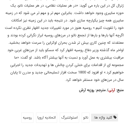
ژنرال کل در این باره می گوید: «در هر عملیات نظامی، در هر عملیات نانو، یک
حوزه سایبری وجود خواهد داشت. بنابراین مهم تر و مهم تر می شود که در زمینه
سایبری همه چیز یکپارچه سازی شود. در نتیجه باید در این زمینه نیز امکانات
خود را تقویت کنیم.» روسیه هنوز در مورد تغییرات جدید اظهار نظری نکرده است
اگرچه آنها بارها و بارها از تجمع ناتو در مرزهای روسیه ابراز نگرانی کرده بودند و
معتقدند که چنین کاری بیش تر شدن بحران اوکراین را سرعت خواهد بخشید.
اواخر ماه گذشته وزیر دفاع روسیه اظهار کرد که مسکو باید از مرزهای غربی خود
مراقبت بیشتری به عمل آورد و نسبت به آنها بیشتر آگاه باشد. او گفت: «ما
مجموعه ای از اقدامات برای خنثی کردن چالش ها و تهدیدات جدید را اجرایی
خواهیم کرد.» او افزود که 1800 سخت افزار تسلیحاتی جدید و مدرن تا پایان
سال در مرزهای خود مستقر خواهد کرد.
منبع:
آرتی
/ مترجم: روزبه آرش
کلید واژه ها:
ناتو
استولتنبرگ
اتحادیه اروپا
روسیه