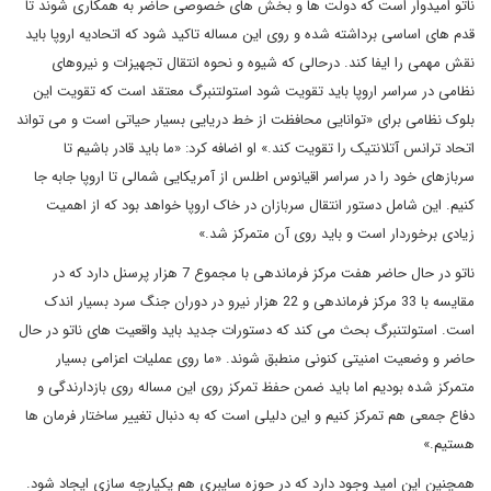
ناتو امیدوار است که دولت ها و بخش های خصوصی حاضر به همکاری شوند تا
قدم های اساسی برداشته شده و روی این مساله تاکید شود که اتحادیه اروپا باید
نقش مهمی را ایفا کند. درحالی که شیوه و نحوه انتقال تجهیزات و نیروهای
نظامی در سراسر اروپا باید تقویت شود استولتنبرگ معتقد است که تقویت این
بلوک نظامی برای «توانایی محافظت از خط دریایی بسیار حیاتی است و می تواند
اتحاد ترانس آتلانتیک را تقویت کند.» او اضافه کرد: «ما باید قادر باشیم تا
سربازهای خود را در سراسر اقیانوس اطلس از آمریکایی شمالی تا اروپا جابه جا
کنیم. این شامل دستور انتقال سربازان در خاک اروپا خواهد بود که از اهمیت
زیادی برخوردار است و باید روی آن متمرکز شد.»
ناتو در حال حاضر هفت مرکز فرماندهی با مجموع 7 هزار پرسنل دارد که در
مقایسه با 33 مرکز فرماندهی و 22 هزار نیرو در دوران جنگ سرد بسیار اندک
است. استولتنبرگ بحث می کند که دستورات جدید باید واقعیت های ناتو در حال
حاضر و وضعیت امنیتی کنونی منطبق شوند. «ما روی عملیات اعزامی بسیار
متمرکز شده بودیم اما باید ضمن حفظ تمرکز روی این مساله روی بازدارندگی و
دفاع جمعی هم تمرکز کنیم و این دلیلی است که به دنبال تغییر ساختار فرمان ها
هستیم.»
همچنین این امید وجود دارد که در حوزه سایبری هم یکپارچه سازی ایجاد شود.