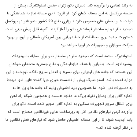
به رشد نظامی را برآورده کند. دبیرکل ناتو، ژنرال جنس استولتنبرگ، پیش از
جلسه بروکسل به این مساله اذعان کرد. او افزود: «این مساله نیاز به هماهنگی با
دولت ها و بخش های خصوص دارد.» وزاری دفاع 29 کشور عضو ناتو در بروکسل
تجدید نظر درباره ساختار فرماندهی ناتو را آغاز کردند. آنچه قابل پیش بینی است
دستورات جدید برای محافظت از خط دریایی بین آمریکای شمالی و اروپا و بهبود
حرکات سربازان و تجهیزات در اروپا خواهد بود.
استولتنبرگ معتقد است که تجدید نظر در ساختار ناتو برای مقابله با تهدیدات
روسیه لازم است. بنابراین با هدف «بازدارندگی و دفاع جمعی» متحدان خواهان
این هستند که جاده های اروپایی برای بسیج و انتقال سریع تانک، توپخانه و این
موارد آماده باشد. استولتنبرگ پیش از نشست خبری وزرا گفت: «این تنها مربوط
به دستورات نمی شود. ما همچنین باید اطمینان یابیم که جاده ها و پل ها به
اندازه کافی برای وسایل نقیله بزرگ ما مقاوم هستند و همچنین شبکه راه آهن
برای انتقال سریع تجهیرات سنگین به اندازه کافی مجهز شده است. ناتو برای
برآورده کردن نیازهای نظامی اش به زیرساخت هایی غیرنظامی محتاج است که
باید آپدیت شوند تا از این مساله اطمینان حاصل شود که نیازهای فعلی نظامی ما
در نظر گرفته شده اند.»