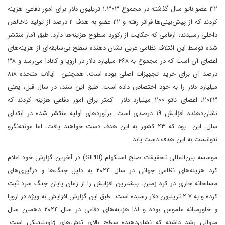
۳۲ عضو ناتو سال گذشته در مجموع ۱.۳۰۳ تریلیون دلار برای امور دفاعی هزینه
کردند که از پیش‌بینی‌ها فراتر رفته و ۲۲ عضو به هدف ۲ درصد از تولید ناخالص
داخلی رسیدند؛ ارقامی که حکایت از رکورد سطوح هزینه‌ها دارد. طبق آمار منتشر
شده توسط این ائتلاف نظامی غربی نشان دهنده سطح بی‌سابقه‌ای از هزینه‌های
اعضای آن است که در مجموع به ۴۶۸ میلیارد دلار در اروپا و کانادا می‌رسد و ۳۸
درصد آن برای خرید تجهیزات اصلی بوده است. همچنین ایالات متحده ۸۱۸
میلیارد دلار را به خود اختصاص داده است. طبق این سند، در سال قبل، یعنی
۲۰۲۳، اعضای ناتو ۲۰۰ میلیارد دلار کمتر برای امور دفاعی هزینه کردند که
نشان‌دهنده افزایش ۱۹ درصدی است. برآوردهای اولیه منتشر شده در ابتدای
سال، این بود که ۲۳ کشور به این هدف دست خواهند یافت، اما مونته‌نگرو
نتوانست به این هدف دست یابد.
موسسه بین‌المللی تحقیقات صلح استکهلم (SIPRI) در آخرین گزارش خود اعلام
کرد هزینه‌های نظامی جهانی در سال ۲۰۲۴ به دلیل جنگ‌ها و درگیری‌های
مسلحانه جاری در کره زمین، بیشترین افزایش را از زمان پایان جنگ سرد ثبت
کرده و به ۲.۷ تریلیون دلار رسیده است. طبق این گزارش افزایش به ویژه در اروپا
و خاورمیانه ملموس بوده و لذا هزینه‌های دفاعی در سال ۲۰۲۴ دهمین سال
متوالی رشد داشته که نشان‌دهنده سطح بالای تنش‌های ژئوپلیتیکی است.