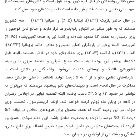
نقش دفاعی واشنگتن در قبال قاره کهن رو به افول است و کشورهای عقب‌مانده از
تعهد مالی دفاعی را تحت فشار قرار داده است تا به وعده‌های خود عمل کنند.
در حال حاضر بلژیک (۱.۲۹٪)، ایتالیا (۱.۵٪) و اسپانیا (۱.۲۴٪) – سه کشوری
هستند که به طور سنتی در انتهای رتبه‌بندی‌ها قرار دارند و مبالغ قابل توجهی را
برای رسیدن به هدف ۲٪ متعهد شده‌اند و کانادا نیز به هدف تعیین‌شده (۱.۴۵٪)
نمی‌رسد. البته برخی از بازیگران اصلی امنیتی و دفاعی مانند بریتانیا (۲.۳۳٪)،
آلمان (۲.۱٪) و فرانسه (۲.۰۳٪) برای حفظ بقای خود در تلاش هستند، البته طبق
داده‌ها، بیشتر این بودجه به سمت جناح شرقی و منطقه مرزی با روسیه،
کشورهای بالتیک و لهستان هدایت می‌شود. واشینگتن در تلاش است تا
هزینه‌های دفاعی ناتو را از ۲ به ۵ درصد تولید ناخالص داخلی افزایش دهد.
مذاکرات در حال انجام است و دیپلمات‌های ناتو پیشنهاد می‌دهند که می‌توان به
توافقی در حدود ۳٪ یا ۳.۵٪ دست یافت؛ البته تصمیم نهایی در اجلاس رهبران
در لاهه در پایان ماه ژوئن گرفته خواهد شد. اولف کریسترسون، نخست وزیر
سوئد، در این زمینه گفت که هدف معمول برای هزینه‌های دفاعی می‌تواند 5/1
درصد تا 5/3 درصد با توجه به وضعیت مناطق باشد؛ این مقام سوئدی همچنین
افزوده که بحث‌های مداومی در داخل ناتو در مورد تعیین اهداف برای دفاع مدنی،
آمادگی و پشتیبانی از اوکراین در جریان است.