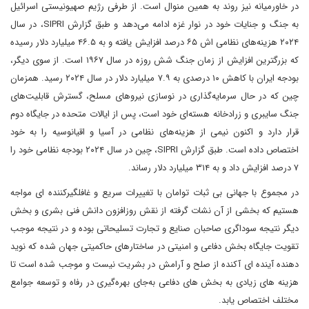
در خاورمیانه نیز روند به همین منوال است. از طرفی رژیم صهیونیستی اسرائیل
به جنگ و جنایات خود در نوار غزه ادامه می‌دهد و طبق گزارش SIPRI، در سال
۲۰۲۴ هزینه‌های نظامی اش ۶۵ درصد افزایش یافته و به ۴۶.۵ میلیارد دلار رسیده
که بزرگترین افزایش از زمان جنگ شش روزه در سال ۱۹۶۷ است. از سوی دیگر،
بودجه ایران با کاهش ۱۰ درصدی به ۷.۹ میلیارد دلار در سال ۲۰۲۴ رسید. همزمان
چین که در حال سرمایه‌گذاری در نوسازی نیروهای مسلح، گسترش قابلیت‌های
جنگ سایبری و زرادخانه هسته‌ای خود است، پس از ایالات متحده در جایگاه دوم
قرار دارد و اکنون نیمی از هزینه‌های نظامی در آسیا و اقیانوسیه را به خود
اختصاص داده است. طبق گزارش SIPRI، چین در سال ۲۰۲۴ بودجه نظامی خود را
۷ درصد افزایش داد و به ۳۱۴ میلیارد دلار رساند.
در مجموع با جهانی بی ثبات توامان با تغییرات سریع و غافلگیرکننده ای مواجه
هستیم که بخشی از آن نشات گرفته از نقش روزافزون دانش فنی بشری و بخش
دیگر نتیجه سوداگری صاحبان صنایع و تجارت تسلیحاتی بوده و در نتیجه موجب
تقویت جایگاه بخش دفاعی و امنیتی در ساختارهای حاکمیتی جهان شده که نوید
دهنده آینده ای آکنده از صلح و آرامش در بشریت نیست و موجب شده است تا
هزینه های زیادی به بخش های دفاعی به‌جای بهره‌گیری در رفاه و توسعه جوامع
مختلف اختصاص یابد.