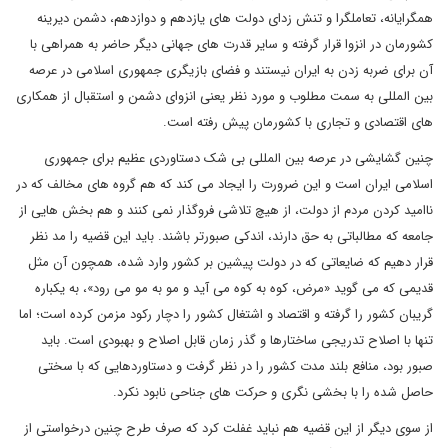
همگرایانه، تعاملگرا و تنش زدای دولت های یازدهم و دوازدهم، دشمن دیرینه
کشورمان در انزوا قرار گرفته و سایر قدرت های جهانی دیگر حاضر به همراهی با
آن برای ضربه زدن به ایران نیستند و فضای بازیگری جمهوری اسلامی در عرصه
بین المللی به سمت مطلوب و مورد نظر یعنی انزوای دشمن و استقبال از همکاری
های اقتصادی و تجاری با کشورمان پیش رفته است.
چنین گشایشی در عرصه بین المللی بی شک دستاوردی عظیم برای جمهوری
اسلامی ایران است و این ضرورت را ایجاد می کند که هم گروه های مخالف که در
ناامید کردن مردم از دولت، از هیچ تلاشی فروگذار نمی کنند و هم بخش هایی از
جامعه که مطالباتی به حق دارند، اندکی صبورتر باشند. باید این قضیه را مد نظر
قرار دهیم که ضایعاتی که در دولت پیشین بر کشور وارد شده، همچون آن مثل
قدیمی که می گوید «مرض، کوه به کوه می آید و مو به مو می رود»، به یکباره
گریبان کشور را گرفته و اقتصاد و اشتغال کشور را دچار رکود مزمن کرده است؛ اما
تنها با اصلاح تدریجی ساختارها و گذر زمان قابل اصلاح و بهبودی است. باید
صبور بود، منافع بلند مدت کشور را در نظر گرفت و دستاوردهایی که با سختی
حاصل شده را با بخشی نگری و حرکت های جناحی نابود نکرد.
از سوی دیگر از این قضیه هم نباید غفلت کرد که
صرف طرح چنین درخواستی از