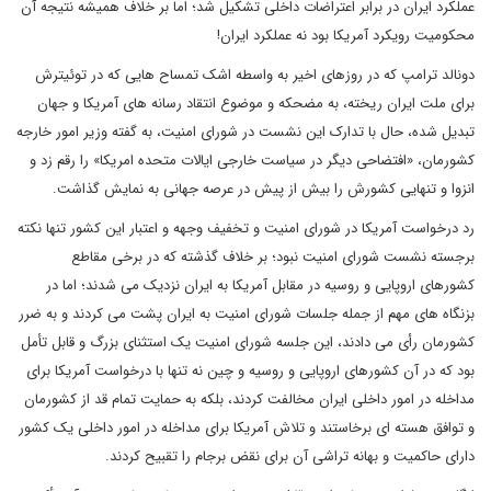
عملکرد ایران در برابر اعتراضات داخلی تشکیل شد؛ اما بر خلاف همیشه نتیجه آن
محکومیت رویکرد آمریکا بود نه عملکرد ایران!
دونالد ترامپ که در روزهای اخیر به واسطه اشک تمساح هایی که در توئیترش
برای ملت ایران ریخته، به مضحکه و موضوع انتقاد رسانه های آمریکا و جهان
تبدیل شده، حال با تدارک این نشست در شورای امنیت، به گفته وزیر امور خارجه
کشورمان، «افتضاحی دیگر در سیاست خارجی ایالات متحده امریکا» را رقم زد و
انزوا و تنهایی کشورش را بیش از پیش در عرصه جهانی به نمایش گذاشت.
رد درخواست آمریکا در شورای امنیت و تخفیف وجهه و اعتبار این کشور تنها نکته
برجسته نشست شورای امنیت نبود؛ بر خلاف گذشته که در برخی مقاطع
کشورهای اروپایی و روسیه در مقابل آمریکا به ایران نزدیک می شدند؛ اما در
بزنگاه های مهم از جمله جلسات شورای امنیت به ایران پشت می کردند و به ضرر
کشورمان رأی می دادند، این جلسه شورای امنیت یک استثنای بزرگ و قابل تأمل
بود که در آن کشورهای اروپایی و روسیه و چین نه تنها با درخواست آمریکا برای
مداخله در امور داخلی ایران مخالفت کردند، بلکه به حمایت تمام قد از کشورمان
و توافق هسته ای برخاستند و تلاش آمریکا برای مداخله در امور داخلی یک کشور
دارای حاکمیت و بهانه تراشی آن برای نقض برجام را تقبیح کردند.