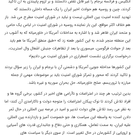
انگلیس و فرانسه برجام را غیر قابل نقض دانستند و بر لزوم پایبندی به آن تأکید
کردند، چین و روسیه هم حوادث اخیر ایران را یک مساله داخلی دانستند که
تهدید کننده امنیت بین المللی نیست و نباید در شورای امنیت مطرح می شد. باز
هم خلاف اکثر مواقع، این بار نماینده روسیه در شورای امنیت در لباس یک حامی
و متحد ایران ظاهر شد و با اشاره به مداخلات آمریکا در خاورمیانه که به آشوب در
این منطقه منجر شده، به این کشور طعنه زد که «طبق منطق آمریکا ما هم باید
بعد از حوادث فرگوسن، میسوری یا بعد از تظاهرات جنبش اشغال وال استریت،
درخواست برگزاری نشست اضطراری در شورای امنیت می دادیم
!
»
این کشورها مداخله جویی آمریکا و دشمنی آن با برجام و ایران را زیر سؤال بردند
و تاکید کردند که محور و تمرکز شورای امنیت باید بر موضوعات مهمی از جمله
مبارزه با تروریسم، صلح خاورمیانه، حل بحران سوریه و غیره باشد.
بدین ترتیب هر چند در اعتراضات و ناآرامی های اخیر در کشور، برخی گروه ها و
افراد تلاش کردند تا نوک پیکان اعتراضات را متوجه دولت و ناکارامدی آن کنند؛ اما
به نظر می رسد تلاش های دولت تدبیر و امید در عرصه بین المللی در حال ثمر
دادن است؛ به واسطه این سیاست ها، جو خصومت آمیز و بازدارنده بین المللی
علیه ایران، به سمت تعامل، همکاری و حتی دفاع و جانبداری قدرت های آسیایی
و اروپایی از کشورمان در حال تغییر است. از سوی دیگر با سیاست های