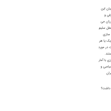
ان این
فی و
رزان می
عقل سلیم
 سازی
یک یا هر
ت در مورد
تند.
40 ملیارد دلار است. بنابراین بازی با آمار
سیاسی و
ران
د داشت؟