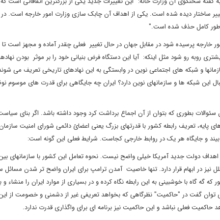
ا به گفته سخنگوی آن وزارت خانه: "این تغییرات جدید یکی از بزرگترین اتفاقاتی است که 
تغییر ساختار دیده شده است. یکی از اهداف آن چابک سازی وزارت امور خارجه است. در 
به طور کامل حذف شده است
.
"
امور خارجه پرسیده شود در مقابل جهان در حال تغییر فعلی چقدر آماده و مجهز است تا از
شتری روبه رو شود مثل اینکه: آیا این دستگاه فرض بنیانی خود را بر موثر بودن نهاده
مانها و شبکه های اجتماعی نوین در وابستگی به این نهادهای تاریخی تعریف می شوند 
ال این شبکه ها و سازمانهای نوین دارد؟ ایران چه جایگاهی برای قدرت های موسوم نوظ
 سئوالات بطوری که بتوان از آن اجماع برداشت کرد وجود داشته باشد. اگر بنای سیاس
های پایه، تعریف رابطه کشور با قدرتهای بزرگ یعنی اعضائ دائمی شورای امنیت سازمان
می بیند و جایگاه هر یک در روابط خارجی کجاست. شرایط فعلی این گونه است:
 و اهداف دولت جدید آمریکا خیلی واضح نیست. نحوه تعامل این کشور با سازمانهای بین 
لل نیز در ابهام قرار دارد. تنها خاصیت آمدن ترامپ برای ایران واضح تر شدن مسائل 
 گه گاه با خوشبینی به این رابطه نگاه کرده و در بسیاری از موارد ایران را منشاء و 
می توان گفت در "حاکمیت" نظرگاهی که بخواهد تعریفی غیر از دشمنی و خصومت از این 
هد حاکمیت فعلی نباشد و این حاکمیت نیز برنامه ای برای واگذاری قدرت ندارد.