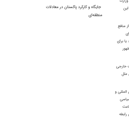
وزارت
جایگاه و کارکرد پاکستان در معادلات
این
منطقه‌ای
 منافع
ای
یا برای
هور
ت خارجی
 ملل
المللی و
سیاسی
باعث
رابطه