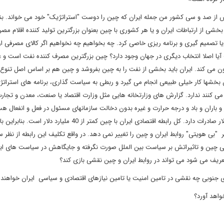
 از صد و سی کشور من جمله ایران که چین را دوست "استراتژیک" خود می خواند. بنی
شی از ارتباطات ایران و یا هر کشوری با چین بعنوان بزرگترین تولید کننده اقلام مصر
 تصمیم گیری و برنامه ریزی خاصی کرد. چه بخواهیم چه نخواهیم اگر کالای مصرفی ا
 آیا اصلا انتخاب دیگری در جهان وجود دارد؟ چین بزرگترین مصرف کننده نفت است و 
ون می کند. ایران باید بخشی از نفت را به چین بفروشد و چین هم بر اساس اصل تنوع
ین بخشها کار خیلی طبیعی انجام می گیرد و ربطی به سیاست گذاری، برنامه های استراتژ
ه می کنند ندارد. گزارش های وزارتخانه هایی مثل وزارت اقتصاد یا صنعت، معدن و تجار
و باران و باد و درجه حرارت و غیره بدون دخالت سازمانهای مسئول در فعل و انفعال هس
چین سالانه دو هزار ملیارد دلار واردات و دو هزار و دویست ملیارد دلار صادرات دارد. کل رابطه اقتصادی ایران با چین کمتر از 
ر "بی هویتی" روابط ایران و چین را تغییر نمی دهد. در واقع تکلیف این رابطه از نظر 
 چین و تاثیراتش بر سیاست بین الملل صورت نگرفته و جایگاهش در سیاست های ای
یف می شود می تواند در روابط ایران و چین نقشی بازی کند؟
قای جنوبی چه نقشی در تامین امنیت یا تامین نیازهای اقتصادی و سیاسی ایران خواهن
خواهد آورد؟