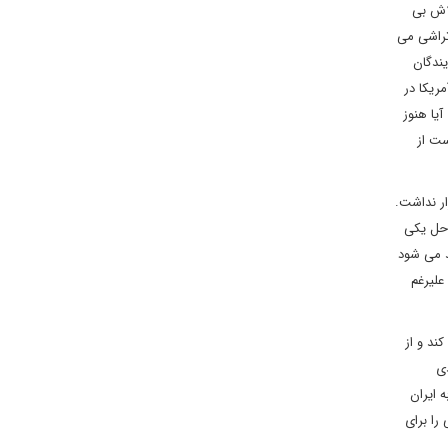
لاش بی
تراشی می
یندگان
ریکا در
یا هنوز
ست از
ار نداشت.
 حل یکی
د می شود
علیرغم
ند و از
ی
 ایران
را برای