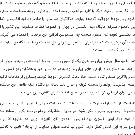
یک طرف برای برقراری مجدد رابطه که تابه حال سه بار قطع شده و گشایش سفارتخانه ها ت
ی گذارند و از طرف دیگر با کلیه مواهب بوجود آمده از برقراری رابطه مخالفت و مانع 
ضوعی در روابط دوجانبه، توسعه روابط، ملاقاتهای سیاسی با عناصر ذینفوذ انگلیسی، نما
یل نامعلوم علیرغم جایگاه مهم انگلیس در جهان و خصوصا نظرات متفاوت این کشور با آم
 انگلیسی نبوده ایم. معلوم نیست چرا مسئولین ایرانی این فرصت را نادیده می گیرند. آ
د با آن برخورد کند؟ ظاهرا برای دولتمردان ایرانی کل اهمیت رابطه با انگلیس عبارت ا
یران در این گونه امور است؟
ند. تا دو سال پیش ایران در هیچ یک از متون رسمی روابط ارزشمند روسیه با جهان قر
ود. اما مشاورت و رایزنی های ایران و روسیه در دو سال اخیر و همکاری دو کشور در
ه مدار بالاتری منتقل کرده است. حالا بحث گسترش روابط توسط بسیاری از مقامات تاکی
سیه مدیریت روابط را بدست گرفته و ایران باید دنباله رو باشد؟ البته ظاهرا این جایگاه 
 می توان ارزیابی کرد که روسیه در تامین امنیت ایران نقش بازی می کند.
اشته است. از یک طرف نظرات نسبتا مستقلش در تحولات جهانی ایران را به وی جلب می ک
تخوش بحرانهای جدی و مکرر شود. در جریان مذاکرات برجام فرانسه یکی از موانع جد
 از طرف دیگر اولین کشوری بود که پس از توافق، آقای فابیوس وزیر امور خارجه اش را به
 نیز به این کشور تعلق دارد. اکنون نیز تحت عنوان حمایت از "برجام" ناباورانه تلاشی 
ز کرده است!!