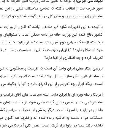
دیپلماسی ایرانی:
با توجه به تغییر ساختار وزارت امور خارجه که بن
امور خارجه بعد از انقلاب داشته که تمامی ملاحظات کیفی در این 
ساختار وزیر، معاون وزیر و مدیر کل در نظر گرفته شده و دو لایه 
با توجه به این تغییرات شاید غیر منطقی نباشد که اکنون از وزارت 
کشور دفاع کند؟ این وزارت خانه در ادامه ممکن است با سئوالهای بی
برخاسته از جنگ جهانی دوم قرار داده است؟ بنظر وزارت خارجه، ساز
خود استقلال دارند؟ آیا ایران ظرفیت بکارگیری سیاست روشنی در قب
تعریف کرده و چه انتظاری از آنها دارد؟
بررسی رفتار فعلی ایران واجد آن است که ظرفیت پاسخگویی به این
بر ساختارهایی مثل سازمان ملل نهاده شده است لاجرم یکی از نیاز
است. اینکه ایران چه تعریفی از این قدرتها دارد و آنها را چگونه 
آمریکا رابطه ویژه ای با ایران دارد. البته سیاست های آقای ترامپ
ساختارهایی که بر اساس قانون گردانده می شوند از جمله سازمان م
داخلی در رابطه با آمریکا است. دیگر بخشی از نخبگان سیاسی کشور که
مشکلات می دانستند به حاشیه رانده شده اند و تقریبا هم اکنون 
داشته باشد عملا در انزوا قرار گرفته است. بطور کلی آمریکا می خوا