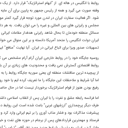
روابط با انگلیس در هاله ای از "ابهام استراتژیک" قرار دارد. از 
وقفه صورت می گیرد و همه از رئیس جمهور به پایین برای آن مایه م
شود. اگر فعالیت سفارت ایران در لندن مورد توجه قرار گیرد کمتر مو
مجلس و رایزنی های بین المللی و غیره را می توان یافت. به هر دل
مسائل منطقه خودمان تا بحال شاهد رایزنی هدفدار مقامات ایرانی با
ایران دولت انگلیس را متحد آمریکا دانسته و بر این منوال می خواه
تسهیلات صدور ویزا برای اتباع ایرانی در ایران. آیا نهایت "منافع" ا
روسیه جایگاه خود را در روابط خارجی ایران آرام آرام مشخص می ک
روابط اقتصادی گسترش نمی یافت و محدودیت های زیادی بر آن بار ب
از پیچیده ترین مناقشات منطقه ای یعنی سوریه جایگاه روابط را ب
اما آیا شرایط و ملاحظات این جایگاه را ما تعریف کرده ایم یا خود رو
رفیع بودن هنوز از قوام استراتژیک برخوردار نیست اما در حال حاضر
اما فرانسه رابطه عشق و نفرت را با ایران پس از انقلاب اسلامی د
طرف دیگر پرچمداری "ارزشهای غربی" باعث شده است این روابط دس
پیشرفت مذاکرات بود و فشار عذاب آوری را بر تیم ایرانی وارد کرد و
فرستاد و مهمترین قراردادهای پس از برجام در حوزه های نفت و خودرو
وادار کردن ایران به پذیرش شرایط جدید مورد نظر آقای "ترامپ" آغا