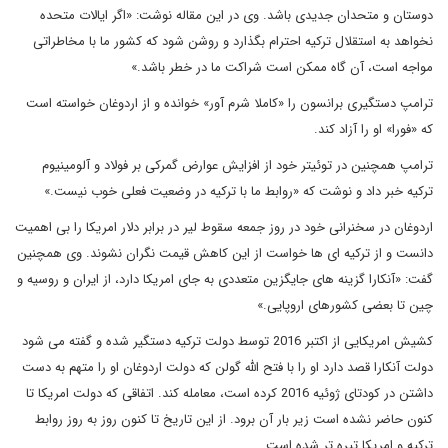
دوستان و متحدان جدیدی باشد. وی در این مقاله نوشت: «اگر ایالات متحده
نخواهد به استقلال ترکیه احترام بگذارد و روشن شود که کشور ما با مخاطراتی
مواجه است، آن گاه ممکن است شراکت ما در خطر باشد.»
ترامپ دستگیری برانسون را «کاملا شرم آور» خوانده و از اردوغان خواسته است
که «فورا» او را آزاد کند.
ترامپ همچنین در توئیتر خود از افزایش عوارض گمرکی بر فولاد و آلومینیوم
ترکیه خبر داد و نوشت که «روابط ما با ترکیه در وضعیت فعلی خوب نیست.»
اردوغان در سخنرانی خود در روز جمعه سقوط لیر در برابر دلار امریکا را بی اهمیت
دانست و از ترکیه ای ها خواست از این کاهش قیمت نگران نشوند. وی همچنین
گفت: «آنکارا گزینه های جایگزین متعددی به جای امریکا دارد، از ایران و روسیه و
چین تا بعضی کشورهای اروپایی.»
کشیش امریکایی از اکتبر 2016 توسط دولت ترکیه دستگیر شده و گفته می شود
دولت آنکارا قصد دارد او را با فتح الله گولن که دولت اردوغان او را متهم به دست
داشتن در کودتای ژوئیه 2016 کرده است، معامله کند. اتفاقی که دولت امریکا تا
کنون حاضر نشده است زیر بار آن برود. از این تاریخ تا کنون روز به روز روابط
ترکیه و امریکا تیره تر شده است.