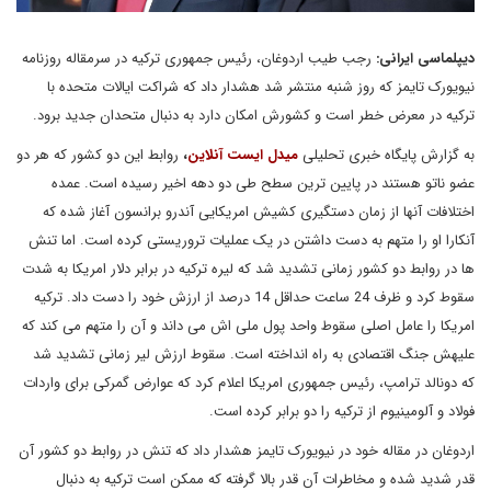
دیپلماسی ایرانی:
رجب طیب اردوغان، رئیس جمهوری ترکیه در سرمقاله روزنامه
نیویورک تایمز که روز شنبه منتشر شد هشدار داد که شراکت ایالات متحده با
ترکیه در معرض خطر است و کشورش امکان دارد به دنبال متحدان جدید برود.
به گزارش پایگاه خبری تحلیلی
میدل ایست آنلاین
،
روابط این دو کشور که هر دو
عضو ناتو هستند در پایین ترین سطح طی دو دهه اخیر رسیده است. عمده
اختلافات آنها از زمان دستگیری کشیش امریکایی آندرو برانسون آغاز شده که
آنکارا او را متهم به دست داشتن در یک عملیات تروریستی کرده است. اما تنش
ها در روابط دو کشور زمانی تشدید شد که لیره ترکیه در برابر دلار امریکا به شدت
سقوط کرد و ظرف 24 ساعت حداقل 14 درصد از ارزش خود را دست داد. ترکیه
امریکا را عامل اصلی سقوط واحد پول ملی اش می داند و آن را متهم می کند که
علیهش جنگ اقتصادی به راه انداخته است. سقوط ارزش لیر زمانی تشدید شد
که دونالد ترامپ، رئیس جمهوری امریکا اعلام کرد که عوارض گمرکی برای واردات
فولاد و آلومینیوم از ترکیه را دو برابر کرده است.
اردوغان در مقاله خود در نیویورک تایمز هشدار داد که تنش در روابط دو کشور آن
قدر شدید شده و مخاطرات آن قدر بالا گرفته که ممکن است ترکیه به دنبال