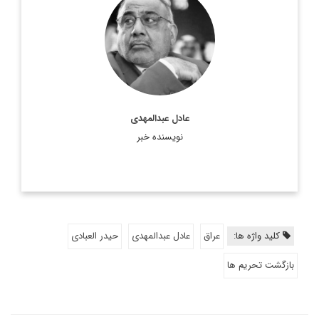
دكتر عادل عبدالمهدي (متولد 1942) اقتصاددان و سياستمدار، وزير
نفت، معاون سابق رئيس جمهوري و از رهبران مجلس اعلاي
اسلامي عراق است. وي همچنين در دولت موقت اياد علاوي، ...
اطلاعات بیشتر
عادل عبدالمهدی
نویسنده خبر
کلید واژه ها:
عراق
عادل عبدالمهدی
حیدر العبادی
بازگشت تحریم ها