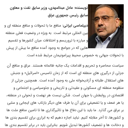
نویسنده: عادل عبدالمهدی، وزیر سابق نفت و معاون
سابق رئیس جمهوری عراق
دیپلماسی ایرانی:
منافع ما با تحولات و منافع منطقه ای و
بین المللی مرتبط است. به ویژه در وضعیت فعلی منطقه
و مبارزه با تروریسم و اختلافات میان کشورها و تقسیم
هایی که در جوامع به وجود آمده منافع ما بیش از پیش
با تحولات جهانی به خصوص محیط پیرامونیمان مرتبط شده است.
سیاست محاصره و تحریم و اقدامات یک جانبه ظالمانه هستند. عراق و منافع آن
جزئی از درگیری های منطقه ای است که از زمان تاسیس «اسرائیل» و جنبش
های استقلال طلبانه و آزادیخوانه ملی به وجود آمده است. همچنین جزئی از
منظومه منطقه ای مسکونی و عقیدتی و تاریخی و جئوسیاسی و اجتماعی و
اقتصادی در روابطش با جهان است. شکی نیست هر نهضت و تحولی در منطقه،
یا هر ضعف و یا تضعیفی برای آن یا طرف های دیگر بازتاب های ایجابی و سلبی
بر عراق می گذارد. ما باید با این دفاع ها و تاثیرگذاری ها تا تامین منافع ملت ها
و کشورها، تا آخر مقابله کنیم. نباید اجازه دهیم که به ابزاری برای تقسیم بندی ها
و دخالت ها و تضعیف کشورها تبدیل شویم. بنابراین باید در برابر تقسیم بندی ها