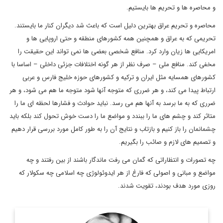
و محاصره ها و تحریم ها بایستیم.
محاصره و تحریم عراق بهترین دلیل است که باعث شد دیگران کنار ما بایستند.
تحریمی که به عراق و همچنین همه کشورهای منطقه و حتی اروپایی ها و
امریکایی ها زیان وارد کرد. منافع شخصی بعضی ها نمی تواند این حقیقت را
مخفی کند. منافع ملی – صرف نظر از هر گونه اختلافات جزئی داخلی – اساسا با
کشورهای همسایه مثل ایران و ترکیه و کشورهای حوزه خلیج فارس و عربی
ارتباط پیدا می کند، و هر ضرری که متوجه آنها شود متوجه ما هم می شود، و هر
ضرری که به ما برسد به آنها هم می رسد. نباید حوادث و فشارها لحظه ای ما را
متاثر کند و چشم های ما را ببندد و مواضع ما را دست خوش تحول کند بلکه باید
چشمانمان را باز کنیم و بازتاب و نتایج آن را به طور کامل مورد بررسی قرار دهیم
و تصمیم های لازم و صائب را بگیریم.
چه تصورات و انتظاراتی که گمان می رفت ماندگار باشند از بین رفتند و چه
مواضع و مبانی و اصولی که فارغ از هر ایدوئولوژی چه اسلامی چه سکولار که
روزی مورد هدف بودند، تقویت شدند.