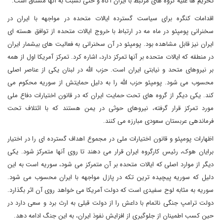
تحریم ها علیه گروه های مرتبط با ایران آگاه و حتی نسبت به آنها مشتاق است.
اقدامات کنگره برای سیاست گسترده ایالات متحده در مواجهه با ایران در
سخنرانی پومپئو در ماه مه در ارتباط با خروج ایالات متحده از توافق هسته ای
ایران نیز قابل مشاهده بود. پومپئو در آن سخنرانی به فعالیت های بیشمار ایران
در منطقه که ایالات متحده بر آنها تمرکز دارد، اشاره کرد. تمرکز آمریکا اول از همه
بر نیروهای متحد و نیابتی ایران است. حزب الله در لبنان یکی از عناصر اصلی
محسوب می شود. پومپئو حزب الله را به دلیل حمایتش از سوریه محکوم می
کند. یکی دیگر از گروه های تحت حمایت ایران که در قانون اختیارات دفاع ملی
مورد تمرکز قرار گرفته، نیروهای حوثی در یمن هستند که با ائتلاف تحت
فرماندهی عربستان سعودی مبارزه می کنند.
اظهارات پومپئو و قانون اختیارات ملی در مجموع اهداف گسترده ای را در اختیار
برایان هوک، رئیس کارگروه ایران قرار می دهند تا روی آنها متمرکز شود. یکی
دیگر از موارد اصلی که ایالات متحده بر آن متمرکز می شود، سوریه است به این
دلیل که سوریه پیچیده ترین تکه در پازل مواجهه با ایران محسوب می شود.
سوریه به مثابه لوح سفیدی است که دولت آمریکا می خواهد روی آن اثر بگذارد.
دولت ترامپ جنگی ناتمام با داعش را از دولت قبلی به ارث برد و سعی دارد در
حین کسب اطمینان از جلوگیری از افزایش نفوذ ایران، به این جنگ ادامه دهد.