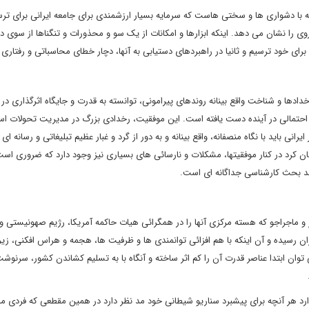
هه با دشواری ها و سختی هاست که سرمایه بسیار ارزشمندی برای جامعه ایرانی برای تر
ی را نشان می دهد. اینکه ابزارها و امکانات از یک سو و محذورات و تنگناها از سوی دی
ی برای خود ترسیم و ثانیا در راهبردهای دستیابی به آنها، دچار خطای محاسباتی و رفتاری
دادها و شناخت واقع بینانه روندهای پیرامونی، توانسته به قدرت و جایگاه اثرگذاری د
ه احتمالی در آینده دست یافته است. این موفقیت، رخدادی بزرگ در مدیریت تحولات ا
انی باید با نگاه منصفانه، واقع بینانه و به دور از گرد و غبار عظیم تبلیغاتی و رسانه ا
تمان کرد در کنار موفقیتها، مشکلات و نارسائی های بسیاری نیز وجود دارد که ضروری است 
مند بحث کارشناسی جداگانه ای است.
 ماجراجو که هسته مرکزی آنها را در همگرائی هیات حاکمه آمریکا، رژیم صهونیستی و 
ن رسیده و آن اینکه با هم افزائی توانمندی ها و ظرفیت ها، هجمه و هراس افکنی، زی
وان ابتدا عناصر قدرت آن را کم اثر ساخته و آنگاه با به تسلیم کشاندن کشور، سرنوشت
.
ارد هر آنچه برای پیشبرد سناریو شیطانی خود مد نظر دارد در همین مقطعی که فردی مان