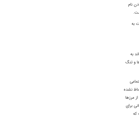
ن نام
ست.
ت به
ند به
ا و تنگ
تماعی
حاظ نشده
ز مرزها
نی برای
 که