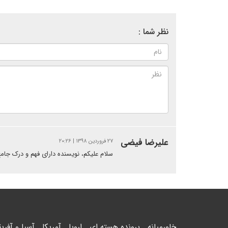
نظر شما :
علیرضا فیضی
۲۷ فروردین ۱۳۹۸ | ۲۰:۲۶
سلام علیکم، نویسنده دارای فهم و درک جامع
خاورمیانه
پرونده هسته ای
اروپا
آمریکا
آسیا و آفریق