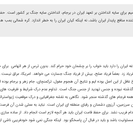
م برای سایه انداختن بر تعهد ایران در برجام، انداختن سایه جنگ بر کشور است. حف
نافع پایدار ایران باشد، نه اینکه کیان ایران را به خطر اندازد. کره شمالی بمب ه
 ایران را دارد باید خواب را بر چشمان خود حرام کند. بدون ترس از هر اتهامی برای 
د فریاد زد. بعضاً فریاد صلح، بیش از فریاد جنگ جسارت می خواهد. امریکا، عراق نیست.
فل از این اصل بوده ایم و نتایج آن هجوم مغول، ترکمنچای، جام زهر و برجام بوده 
ات گذشته نبوده و جنس تهدید از جنس جنگ است. تداوم عدم درک شرایط و ظرفیت های 
 از همه فرجام های گذشته منجر شود. نگاهی به نقشه جغرافیایی و درک موقعیت ژیواسترا
این سرزمین، آرزوی دشمنان و رقبای منطقه ای ایران است. نباید به عملی شدن آن فرصت 
 دام فریب نشد. برای حفظ قامت ایران باید هر آنچه لازم است انجام داد. از ساده سازی 
سئولیت باشد و باید در قبال آن پاسخگو بود. اینکه جنگی نمی شود خودفریبی ناشی ا