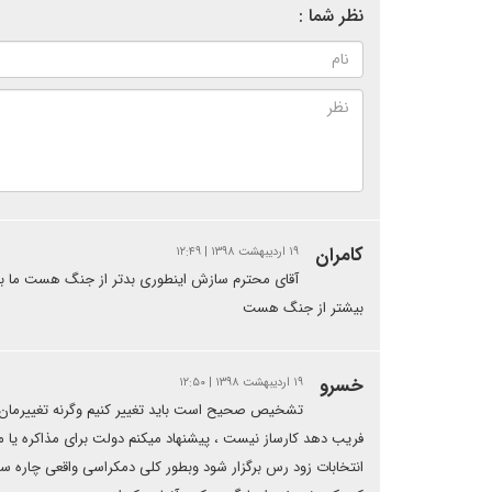
نظر شما :
کامران
۱۹ اردیبهشت ۱۳۹۸ | ۱۲:۴۹
آقای محترم سازش اینطوری بدتر از جنگ هست ما بای
بیشتر از جنگ هست
خسرو
۱۹ اردیبهشت ۱۳۹۸ | ۱۲:۵۰
تشخیص صحیح است باید تغییر کنیم وگرنه تغییرمان خو
فریب دهد کارساز نیست ، پیشنهاد میکنم دولت برای مذاکره یا م
انتخابات زود رس برگزار شود وبطور کلی دمکراسی واقعی چاره سا