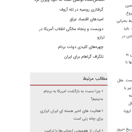
مین
گرفتاری روسیه در تله آزوف
روع
امیدهای اقتصاد عراق
یط بحرانی
 باید
دویست و پنجاه سالگی انقلاب آمریکا در
ختن در
ترازو
چهره‌های کلیدی دولت برنام
 به
تلگراف گراهام برای ایران
 با
مطالب مرتبط
یست. عقل
ز با
چرا نسبت به بازگشت امریکا به برجام
ه
بدبینیم؟
قل
روپا،
فعالیت های اخیر هسته ای ایران ابزاری
برای چانه زنی است
ریخ دیروز
ایران از هم‌سویی اروپایی‌ها با ترامپ