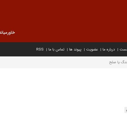
خاورمیانه
خست
درباره ما
عضویت
پیوند ها
تماس با ما
RSS
جنگ یا صلح