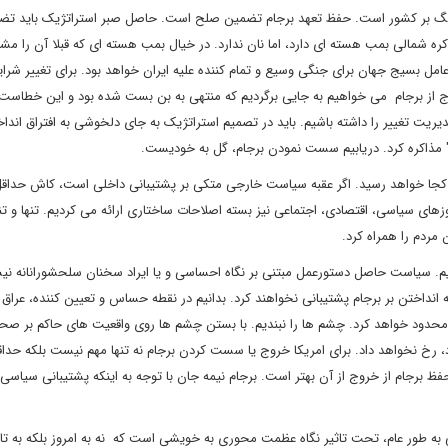
ه جنگ بر کشور است. حفظ تعهد برجام تضمین صلح است. حاصل صبر استراتژیک باید تض
زد. کره شمالی بمب هسته ای دارد، اما نان ندارد. در خیال بمب هسته ای که قبلا آن را مش
 عامل بسیج جهان برای جنگی وسیع و تمام کننده علیه ایران خواهد بود. برای تغییر شرا
وج از برجام می خواهیم به جایی برگردیم که منتهی به بن بست شده بود و این خطاست.
مدیریت تغییر را داشته باشیم. باید در تصمیم استراتژیک به جای دلخوشی به افتراق اندا
یک" مذاکره کرد. دریابیم سست نمودن برجام، گل به خودیست.
 به کجا خواهد رسید. اگر عقبه سیاست خارجی متکی بر پشتیبانی داخلی است، کاش حداقل
ی سیاسی، اقتصادی، اجتماعی نیز بسته اصلاحات ساختاری ارائه می کردیم. تنها و تنها
مردم را همراه کرد.
 شویم. سیاست حاصل دستورعمل مبتنی بر نگاه احساسی و یا ایراد سخنان سلحشورانانه ن
ه انداختن بر برجام پشتیبانی نخواهند کرد. بدانیم در نقطه حساس و تعیین کننده، عراق نی
م محدود خواهد کرد. چشم ها را نبندیم. با بستن چشم ها روی واقعیت های حاکم بر صحن
 رخ نخواهد داد. برای امریکا خروج یا سست کردن برجام نه تنها مهم نیست بلکه حدا
حفظ برجام از خروج از آن بهتر است. برجام نیمه جان با توجه به اینکه پشتیبانی سیاسی ا
ی به طور عام، تحت تاثیر نگاه عظمت محوری به خویشی است که نه به امروز بلکه به تا