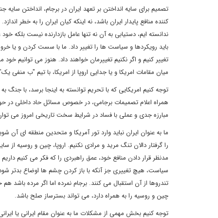
تصمیم برای سایه انداختن بر تعهد ایران در برجام، انداختن سای
کننده منافع پایدار ایران باشد، نه اینکه کیان ایران را به خطر اندا
ندانسته ایم، دستیابی به آن نه تنها عامل بازدارنده نیست بلکه خود
باید رویکردها و سیاست ها را تغییر داد. ما با سست کردن و یا خر
تغییر کنیم و اگر نکنیم تغییرمان خواهند داد. هنوز می توانیم خود 
میان مقامات امریکا و یا جدایی اروپا از امریکا، با تیم "ب منفی 
توجه کنیم امریکایی که با تحریم توانسته به اینجا برسد، با جنگ
همراه اعلام تصمیمات برجامی، در خصوص مسائل حاد داخلی در حوزها
مبارزه جدی و عملی با فساد در شرایط سخت تاریخی امروز می توان 
ما به عنوان ایران نباید وارد تور آمریکا و متحدین منطقه ای آن
را گرفتار دالان تنگ مرید و مرادی نکنیم. اروپا، چین و روسیه از سای
مدنظر قرار دادن منافع خود، عمق راهبردی را که فکر می کنیم داری
سیاست، هیچ تغییری جز آنکه با باز کردن چشم ها اوضاع بدتر شود،
تندروها از آن استقبال می کنند. برجام نمرده اما اگر مرده باشد هم 
چین و روسیه را به همراه دارد، می تواند بسترساز صلح باشد.
توجه کنیم بخش مهمی از مشکلات ما به عنوان مقام ایرانی یا ایران