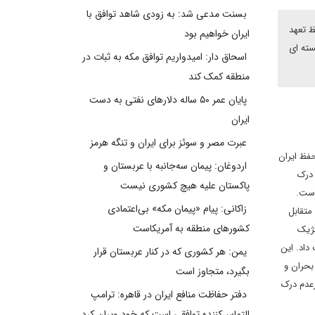
بسنت مدعی شد: به زودی شاهد توافق با
ظ تعهد
ایران خواهیم بود
سته ای
اسحاق دار: امیدواریم توافق مکه به ثبات در
منطقه کمک کند
پایان عمر ۵۰ ساله دلارهای نفتی به دست
ایران
عبرت مصر و سوئز برای ایران و تنگه هرمز
حفظ ایران
اردوغان: پیمان سه‌جانبه با عربستان و
 درک
پاکستان علیه هیچ کشوری نیست
است.
زاکانی: پیام «پیمان مکه» بی‌اعتمادی
متقابل
کشورهای منطقه به آمریکاست
تژیک
داد. این
یمن: هر کشوری که در کنار عربستان قرار
بحران و
بگیرد، متجاوز است
زعدم درک
دفتر حفاظت منافع ایران در قاهره: ترامپ
التماس‌کننده توافقی است که خود ویران کرد