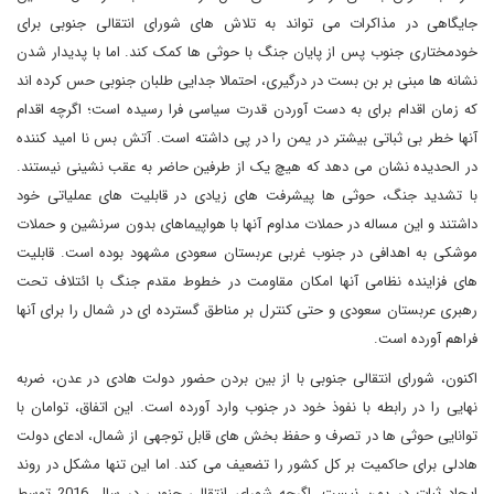
جایگاهی در مذاکرات می تواند به تلاش های شورای انتقالی جنوبی برای
خودمختاری جنوب پس از پایان جنگ با حوثی ها کمک کند. اما با پدیدار شدن
نشانه ها مبنی بر بن بست در درگیری، احتمالا جدایی طلبان جنوبی حس کرده اند
که زمان اقدام برای به دست آوردن قدرت سیاسی فرا رسیده است؛ اگرچه اقدام
آنها خطر بی ثباتی بیشتر در یمن را در پی داشته است. آتش بس نا امید کننده
در الحدیده نشان می دهد که هیچ یک از طرفین حاضر به عقب نشینی نیستند.
با تشدید جنگ، حوثی ها پیشرفت های زیادی در قابلیت های عملیاتی خود
داشتند و این مساله در حملات مداوم آنها با هواپیماهای بدون سرنشین و حملات
موشکی به اهدافی در جنوب غربی عربستان سعودی مشهود بوده است. قابلیت
های فزاینده نظامی آنها امکان مقاومت در خطوط مقدم جنگ با ائتلاف تحت
رهبری عربستان سعودی و حتی کنترل بر مناطق گسترده ای در شمال را برای آنها
فراهم آورده است.
اکنون، شورای انتقالی جنوبی با از بین بردن حضور دولت هادی در عدن، ضربه
نهایی را در رابطه با نفوذ خود در جنوب وارد آورده است. این اتفاق، توامان با
توانایی حوثی ها در تصرف و حفظ بخش های قابل توجهی از شمال، ادعای دولت
هادلی برای حاکمیت بر کل کشور را تضعیف می کند. اما این تنها مشکل در روند
ایجاد ثبات در یمن نیست. اگرچه شورای انتقالی جنوبی در سال 2016 توسط