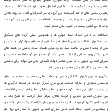
عناصر جنبش حراک ایجاد شد، اما این احتمال وجود دارد که اختلافات در میان
رهبران بخش های از هم گسیخته این گروه بر سر استراتژی اقدام در روند تلاش
برای خودمختاری به فروپاشیدن آن بینجامد. اختلاف در میان اجزای این گروه می
تواند به بی ثباتی بیشتر در جنوب یمن منجر شود.
اختلافات در داخل ائتلاف علیه حوثی ها و همچنین میان گروه های تشکیل
دهنده شورای انتقالی جنوبی با خطر قدرت گرفتن گروه های جهادگرای افراطی در
یمن از جمله داعش و القاعده شبه جزیره عربی همراه است. داعش در هفته های
اخیر بیشتر روی اهدافی از دولت هادی متمرکز بوده و هر گونه اختلاف داخلی در
شورای انتقالی جنوبی یا در میان عناصر دولت ائتلافی یمن می تواند برای داعشی
ها به معنای امکان افزایش حضور در یمن باشد.
درگیری ها بین شورای انتقالی جنوبی و دولت هادی همچنین محدودیت های
عربستان سعودی و امارات متحده عربی برای کنترل حوادث در صحنه درگیری ها
در یمن را نشان می دهد. اگرچه سعودی ها و اماراتی ها پیشتر در حل اختلافات
بین شورای انتقالی جنوبی و دولت هادی موفق عمل کردند، اما هیچ یک در
شرایط اخیر تاثیرگذار نبودند. امارات که به مرور زمان توانسته ارتباط های اقتصادی
و سیاسی در جنوب ایجاد کند، حامی شورای انتقالی جنوبی به شمار می رود. هر