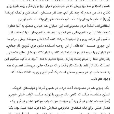
همین قضیّه‌ی سه روز پیش که در خیابانهای تهران یخ و بارندگی بود، تلویزیون
نشان داد، من دیدم که چند نفر آدم، چند نفر مسلمان، آمدند شن و نمک آوردند!
[اینها] نه عضو شهرداری‌اند، نه عضو خدمات شهرداری‌اند، نه عضو نیروی
انتظامی‌اند، [بلکه] مردم معمولی‌اند، این خیابان هم خیابانِ متعلّق به آنها معلوم
نیست باشد، آن ماشین‌هایی هم که دارند میروند ماشین‌های آنها نیستند، امّا
ماشین گیر کرده، روی یخ نمیتواند حرکت کند، آمده شن میپاشد! یعنی مردم ما
این جوری هستند؛ آماده‌اند. از این روحیه استفاده بشود برای ترویج کار جهادی.
کار تولیدی را مردم تکریم کنند، احترام کنند به تولیدکننده و فعّالِ سالمِ اقتصادی.
رفتارهای غلط را مردم زشت بدارند، منتها تعمیم ندهند. آنچه ما تأکید میکنیم این
است که یک کار غلط را، یک کار زشت را که در یک جایی می‌بینند، تعمیم ندهند
به همه؛ خب در هر جمعی ممکن است یک آدم نابابی وجود داشته باشد، که
وجود هم دارد.
یک چیزی هم در مصنوعات آحاد مردم، در همین کارها و تولیدهای کوچک،
انسان مشاهده میکند که گاهی یک چیزی را تولید میکنند، تولید خیلی خوبی
[هم] هست، نشان فرنگی به آن میزنند؛ من تعجّب میکنم؛ نشان فرنگی. یک
مقدار جنس برای یک منطقه‌ی محرومی سفارش شده بود، تهیّه شده بود، یک