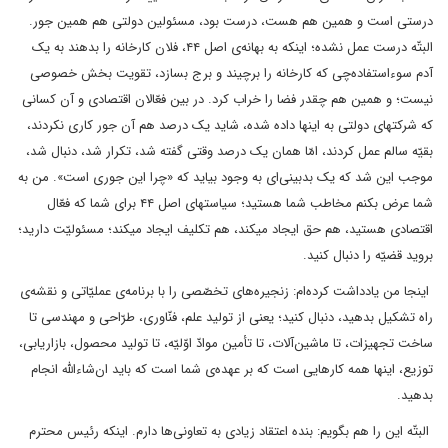
درستی است و همین هم هست، درست بود، مسئولین دولتی هم همین‌ جور.
البتّه درست عمل نشده؛ اینکه به بهانه‌ی اصل ۴۴، فلان کارخانه را بدهند به یک
آدم سوءاستفاده‌چی که کارخانه را برچیند و برج بسازد، تقویت بخش خصوصی
نیست؛ و همین هم چقدر فضا را خراب کرد. در بین فعّالان اقتصادی و آن کسانی
که شرکتهای دولتی به اینها داده شده، شاید یک درصد هم آن‌ جور کاری نکردند،
بقیّه سالم عمل کردند، امّا همان یک درصد وقتی گفته شد، تکرار شد، دنبال شد،
موجب این شد که یک بدبینی‌ای به وجود بیاید که «چرا این جوری است». من به
شما عرض بکنم مخاطب شما هستید؛ سیاستهای اصل ۴۴ برای شما که فعّال
اقتصادی هستید، هم حق ایجاد میکند، هم تکلیف ایجاد میکند؛ مسئولیّت دارید؛
بروید قضیّه را دنبال کنید.
اینجا من یادداشت کرده‌ام: زنجیره‌های تخصّصی را با برنامه‌ی عملیّاتی و نقشه‌ی
راه تشکیل بدهید، دنبال کنید؛ یعنی از تولید علم، فنّاوری، طرّاحی و مهندسی تا
ساخت تجهیزات، تا ماشین‌آلات، تا تأمین موادّ اوّلیّه، تا تولید محصول، بازاریابی،
توزیع، اینها همه کارهایی است که بر عهده‌ی شما است که باید ان‌شاءاللّه انجام
بدهید.
البتّه این را هم بگویم: بنده اعتقاد زیادی به تعاونی‌ها دارم. اینکه رئیس محترم