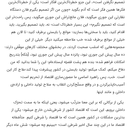
تصمیم نگرفتن است»، این جزو خطرناک‌ترین افکار است؛ یکی از خطرناک‌ترین
فکرها همین فکر است که آدم بگوید «چون من اگر تصمیم بگیرم فلان دستگاه
نظارتی این ‌جوری میگوید، فلان مانع‌تراش این‌ جوری میگوید، پس راحت‌تر این
است که تصمیم نگیرم»؛ این بسیار خطرناک است؛ نه، باید تصمیم بگیرید، باید
اقدام کنید، باید با سختی‌ها بسازید؛ موانع را بایستی برطرف کنید؛ تا الان هم
خیلی از موانع برطرف شده؛ خب ملاحظه میکنید دیگر. خیلی از این
مجموعه‌هایی که امشب صحبت کردند، در بخشهای مختلف کارهای موفّقی دارند؛
ده سال پیش این‌ جوری نبود، پانزده سال پیش این ‌جوری نبود، [بلکه] بتدریج
امکانات فراهم شده؛ بنده هم پشت قضیّه ایستاده‌ام؛ این را شما بدانید که من
دفاع میکنم، کمک میکنم؛ تولید بایستی در کشور پیشرفت پیدا کند؛علاج کار این
است. خب، پس راهبرد اساسی ما مصون‌سازی اقتصاد از تحریم است؛
آسیب‌ناپذیرکردن و در واقع مسلّح‌کردن انقلاب به سلاح تولید داخلی و اراده‌ی
داخلی و مانند اینها.
یکی از برکاتی که بر این معنا مترتّب میشود، یعنی اینکه ما به سمت تحرّک
داخلی برویم، این است که اقتصاد کشور از شرطی‌شدن خارج میشود؛ یکی از
بدترین مشکلات در کشور همین است که ما اقتصاد را شرطی کنیم. متأسّفانه
اقتصاد ما در این چند سال اخیر شرطی است؛ «ببینیم چه میشود؛ شش ماه دیگر