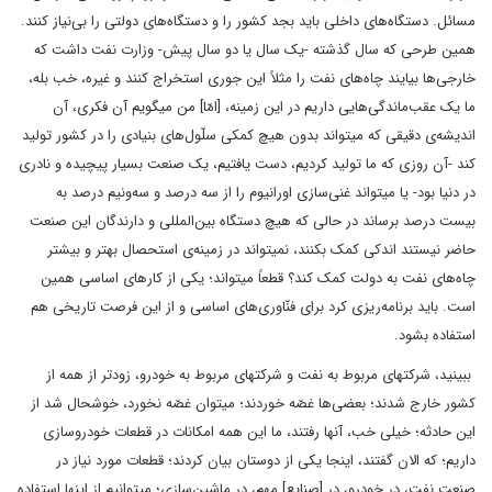
مسائل. دستگاه‌های داخلی باید بجد کشور را و دستگاه‌های دولتی را بی‌نیاز کنند.
همین طرحی که سال گذشته -یک سال یا دو سال پیش- وزارت نفت داشت که
خارجی‌ها بیایند چاه‌های نفت را مثلاً این‌‌ جوری استخراج کنند و غیره، خب بله،
ما یک عقب‌ماندگی‌هایی داریم در این زمینه، [امّا] من میگویم آن فکری، آن
اندیشه‌ی دقیقی که میتواند بدون هیچ کمکی سلّول‌های بنیادی را در کشور تولید
کند -آن روزی که ما تولید کردیم، دست یافتیم، یک صنعت بسیار پیچیده و نادری
در دنیا بود- یا میتواند غنی‌سازی اورانیوم را از سه درصد و سه‌و‌نیم درصد به
بیست درصد برساند در حالی که هیچ دستگاه بین‌المللی و دارندگان این صنعت
حاضر نیستند اندکی کمک بکنند، نمیتواند در زمینه‌ی استحصال بهتر و بیشتر
چاه‌های نفت به دولت کمک کند؟ قطعاً میتواند؛ یکی از کارهای اساسی همین
است. باید برنامه‌ریزی کرد برای فنّاوری‌های اساسی و از این فرصت تاریخی هم
استفاده بشود.
ببینید، شرکتهای مربوط به نفت و شرکتهای مربوط به خودرو، زودتر از همه از
کشور خارج شدند؛‌ بعضی‌ها غصّه خوردند؛ میتوان غصّه نخورد، خوشحال شد از
این حادثه؛ خیلی خب، آنها رفتند، ما این همه امکانات در قطعات خودروسازی
داریم؛ ‌که الان گفتند، اینجا یکی از دوستان بیان کردند؛ قطعات مورد نیاز در
صنعت نفت، در خودرو،‌ در [صنایع] مهم، در ماشین‌سازی؛ میتوانیم از اینها استفاده