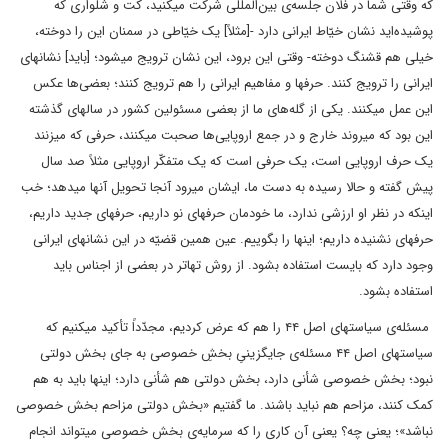
که وقتی شما در فلان جلسه‌ی بین‌المللی شرکت میکنید، کت و شلواری که
پوشیده‌اید نشان خیّاط ایرانی دارد -[مثلاً] یک خیّاطی در سمنان این را دوخته،
خیلی هم قشنگ دوخته- وقتی این برود، این نشان ترویج میشود؛ [باید] نشانهای
ایرانی را ترویج کنند. حرفها و مفاهیم ایرانی را هم ترویج کنند؛ بعضی‌ها عکس
این عمل میکنند. یکی از گله‌های ما از بعضی مسئولین کشور در سالهای گذشته
این بود که میروند خارج و در جمع اروپایی‌ها صحبت میکنند، حرفی که میزنند
یک حرف اروپایی است، یک حرفی است که یک متفکّر اروپایی مثلاً صد سال
پیش گفته و حالا رسیده به دست ما، ایشان میرود آنجا تحویل آنها میدهد؛ خب
اینکه در نظر او ارزشی ندارد، ما خودمان حرفهای نو داریم، حرفهای جدید داریم،
حرفهای نشنیده داریم؛ اینها را بگوییم. عین همین قضیّه در این نشانهای ایرانی
وجود دارد که بایست استفاده بشود. از روش تهاتر در بعضی از اجناس باید
استفاده بشود.
مسئله‌ی سیاستهای اصل ۴۴ را هم که عرض کردیم، مجدّداً تأکید میکنیم که
سیاستهای اصل ۴۴ مسئله‌ی جایگزینیِ بخشِ خصوصی به جای بخش دولتی
نبود؛ بخش خصوصی شأنی دارد، بخش دولتی هم شأنی دارد؛ اینها باید به هم
کمک کنند، مزاحم هم نباید باشند. ما گفتیم «بخش دولتی مزاحم بخش خصوصی
نباشد»؛ یعنی چه؟ یعنی آن کاری را که سرمایه‌ی بخش خصوصی میتواند انجام