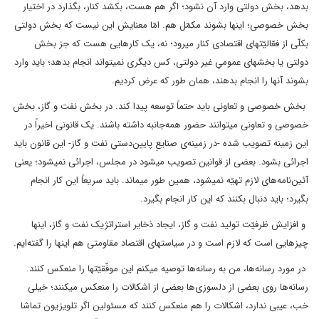
بدهد، بخش دولتی وارد آن نشود؛ اگر هم هست، بکشد کنار، بگذارد در اختیار
بخش خصوصی؛ اینها بشوند مکمّل هم. امّا معنایش این نیست که بخش دولتی
بکلّی از فعّالیّتهای اقتصادی کنار میرود؛ نه، یک کارهایی هست که جز بخش
دولتی یا بخشهای عمومیِ غیر دولتی، کس دیگری نمیتواند انجام بدهد؛ باید وارد
بشوند آنها را انجام بدهند، همان طور که عرض کردیم.
بخش خصوصی و تعاونی باید حتماً توسعه پیدا کند. در بخش نفت و گاز، بخش
خصوصی و تعاونی میتوانند حضور همه‌جانبه داشته باشند. یک قانونی اخیراً در
این زمینه تصویب شده -در زمینه‌ی صنایعِ پایین‌دستیِ نفت و گاز- این قانون باید
اجرائی بشود. بعضی از قوانین تصویب میشود در مجلس، اجرائی نمیشود؛ یعنی
آئین‌نامه‌های لازم تهیّه نمیشود، همین طور میماند. باید سریعاً این کار انجام
بگیرد؛ باید دنبال بکنند که این کار انجام بگیرد.
و افزایش ظرفیّت تولید نفت و گاز، ایجاد ذخایر استراتژیک نفت و گاز،‌ اینها
چیزهایی است که لازم است و در سیاستهای اقتصاد مقاومتی هم اینها را گفته‌ایم.
در مورد رسانه‌ها، من به رسانه‌ها توصیه میکنم این موفّقیّتها را منعکس کنند.
رسانه‌ها روی بعضی از دلسوزی‌ها بعضی از اشکالات را منعکس میکنند؛ خیلی
خب، عیبی ندارد، اشکالات را هم منعکس کنند که مسئولین اگر تلویزیون تماشا