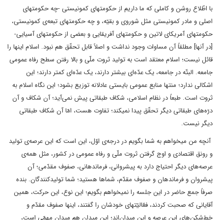
با اطّلاع روشن و کاملی که ما داریم از حکومتهای کمونیستی -چه حکومتهای
اصلی و مادر کمونیستی مثل شوروی و بقیّه، و چه حکومتهای تبعه‌ی کمونیستی،
حکومتهای آمریکای لاتین و حکومتهای آفریقایی و بعضی از حکومتهای آسیایی-
[در آنها] مطلقاً آن مساوات وجود نداشت و اصلاً قابل تحقّق هم نبود. اسلام اینها را
قائل نیست؛ اسلام معتقد است به تولید ثروت ملّی و بالا رفتن سطح رفاه عمومی
جامعه. البتّه در جامعه، یک عدّه‌ای بیشتر دارند، یک عدّه‌ای کمتر دارند؛ این
اشکالی ندارد؛ منتها منابع عمومی بایستی عادلانه توزیع بشود؛ این نگاه اسلام به
ثروت است. طبعاً در نظام اسلامی، شکاف طبقاتی پیش نمی‌آید؛ آن شکاف و آن
درّه‌های طبقاتی دیگر تحقّق پیدا نمیکند؛ تفاوت هست، امّا آن شکاف طبقاتی
دیگر نیست.
آنچه من میخواهم به شما بگویم در درجه‌ی اوّل، این است که این عرصه‌ی تولید
و رونق اقتصادی و اوج گرفتن ثروت ملّی و رفاه عمومی در کشور، مثل همه‌ی
عرصه‌های دیگر احتیاج دارد به پیشروانی، فرماندهانی، صفوف مقدّمی؛ آن
پیشروان و فرماندهان و صفوف مقدّم، شماها هستید؛ شما تولیدکنندگان. بنده
صرفاً جمع حاضر در این جلسه را نمیخواهم بگویم؛ این نوع، این حرکت، همین
آقایانی که صحبت کردند، فعّالیّتهای خودشان را گفتند، اینها صفوف مقدّم و
خط‌شکن‌های این عرصه و این میدان‌اند؛ این میدان هم میدان مهمّی است،