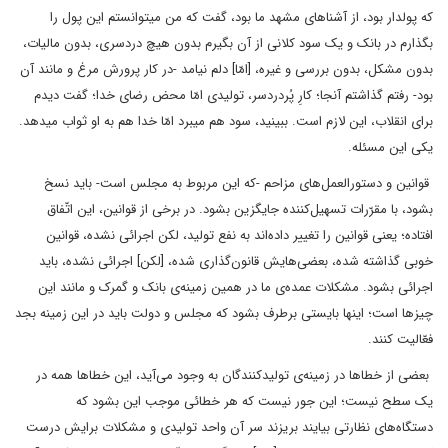
که پولدار بود، از آشناهای مشهد ما بود، گفت که من میتوانستم این پول را
بگذارم در بانک و یک سود کلانی از آن بگیرم بدون هیچ دردسری، بدون مالیات،
بدون مشکل، بدون بررسی و غیره، [امّا] دلم نیامد -در کار پرورش مرغ و مانند آن
بود- رفتم گذاشتم آنجا؛ کارِ پُردردسر، تولیدی امّا محض رضای خدا؛ گفت دیدم
برای انقلاب، این لازم است. ببینید، سود هم میبرد امّا خدا هم به او ثواب میدهد.
یکی این مسئله.
قوانین و دستورالعمل‌های مزاحم -که این مربوط به مجلس است- باید نسخ
بشود، با مقرّرات تسهیل‌کننده جایگزین بشود. در برخی از قوانین، این اتّفاق
افتاده؛ یعنی قوانین را تغییر داده‌اند به نفع تولید، لکن اجرائی نشده، قوانین
خوبی گذاشته شده، بعضی‌هایش قانون‌گذاری شده، [لکن] اجرائی نشده، باید
اجرائی بشود. مشکلات عمده‌ی ما در همین زمینه‌ی بانک و گمرک و مانند این
چیزها است؛ اینها بایستی برطرف بشود که مجلس و دولت باید در این زمینه بجد
فعّالیت کنند.
بعضی از خطاها در زمینه‌ی تولیدکنندگان به وجود می‌آید، این خطاها همه در
یک سطح نیست؛ این‌ جور نیست که هر خطائی موجب این بشود که
دستگاه‌های نظارتی بیایند بریزند سر آن واحد تولیدی و مشکلات برایش درست