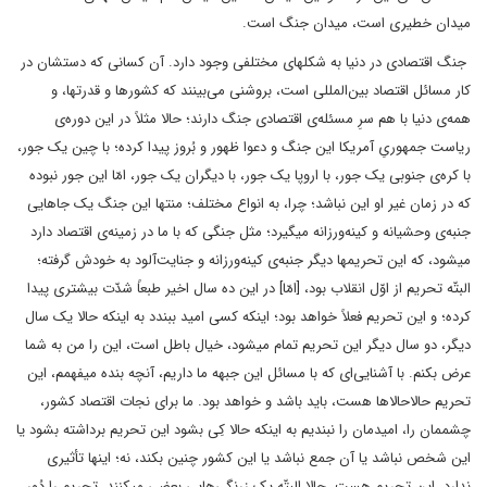
میدان خطیری است، میدان جنگ است.
جنگ اقتصادی در دنیا به شکلهای مختلفی وجود دارد. آن کسانی که دستشان در
کار مسائل اقتصاد بین‌المللی است، بروشنی می‌بینند که کشورها و قدرتها، و
همه‌ی دنیا با هم سرِ مسئله‌ی اقتصادی جنگ دارند؛ حالا مثلاً در این دوره‌ی
ریاست جمهوریِ آمریکا این جنگ و دعوا ظهور و بُروز پیدا کرده؛ با چین یک ‌جور،
با کره‌ی‌ جنوبی یک ‌جور، با اروپا یک ‌جور، با دیگران یک ‌جور، امّا این‌ جور نبوده
که در زمان غیر او این نباشد؛ چرا، به انواع مختلف؛ منتها این جنگ یک جاهایی
جنبه‌ی وحشیانه و کینه‌ورزانه میگیرد؛ مثل جنگی که با ما در زمینه‌ی اقتصاد دارد
میشود، که این تحریمها دیگر جنبه‌ی کینه‌ورزانه و جنایت‌آلود به خودش گرفته؛
البتّه تحریم از اوّل انقلاب بود، [امّا] در این ده سال اخیر طبعاً شدّت بیشتری پیدا
کرده؛ و این تحریم فعلاً خواهد بود؛ اینکه کسی امید ببندد به اینکه حالا یک سال
دیگر، دو سال دیگر این تحریم تمام میشود، خیال باطل است، این را من به شما
عرض بکنم. با آشنایی‌ای که با مسائل این جبهه ما داریم، آنچه بنده میفهمم، این
تحریم حالاحالاها هست، باید باشد و خواهد بود. ما برای نجات اقتصاد کشور،
چشممان را، امیدمان را نبندیم به اینکه حالا کِی بشود این تحریم برداشته بشود یا
این شخص نباشد یا آن جمع نباشد یا این کشور چنین بکند، نه؛ اینها تأثیری
ندارد، این تحریم هست. حالا البتّه یک زرنگی‌هایی بعضی میکنند، تحریم را دُور