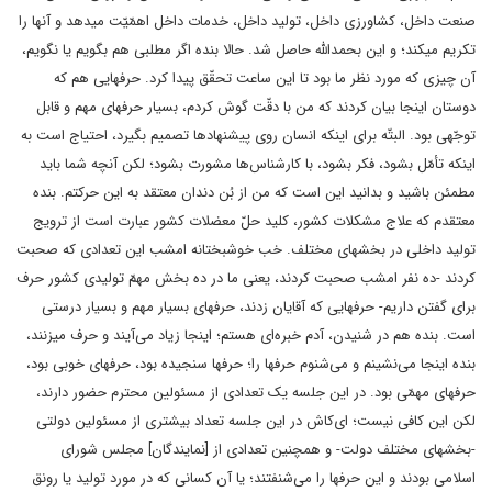
صنعت داخل، کشاورزی داخل، تولید داخل، خدمات داخل اهمّیّت میدهد و آنها را
تکریم میکند؛ و این بحمداللّه حاصل شد. حالا بنده اگر مطلبی هم بگویم یا نگویم،
آن چیزی که مورد نظر ما بود تا این ساعت تحقّق پیدا کرد. حرفهایی هم که
دوستان اینجا بیان کردند که من با دقّت گوش کردم، بسیار حرفهای مهم و قابل
توجّهی بود. البتّه برای اینکه انسان روی پیشنهادها تصمیم بگیرد، احتیاج است به
اینکه تأمّل بشود، فکر بشود، با کارشناس‌ها مشورت بشود؛ لکن آنچه شما باید
مطمئن باشید و بدانید این است که من از بُن دندان معتقد به این حرکتم. بنده
معتقدم که علاج مشکلات کشور، کلید حلّ معضلات کشور عبارت است از ترویج
تولید داخلی در بخشهای مختلف. خب خوشبختانه امشب این تعدادی که صحبت
کردند -ده نفر امشب صحبت کردند، یعنی ما در ده بخش مهمّ تولیدی کشور حرف
برای گفتن داریم- حرفهایی که آقایان زدند، حرفهای بسیار مهم و بسیار درستی
است. بنده هم در شنیدن، آدم خبره‌ای هستم؛ اینجا زیاد می‌آیند و حرف میزنند،
بنده اینجا می‌نشینم و می‌شنوم حرفها را؛ حرفها سنجیده بود، حرفهای خوبی بود،
حرفهای مهمّی بود. در این جلسه یک تعدادی از مسئولین محترم حضور دارند،
لکن این کافی نیست؛ ای‌کاش در این جلسه تعداد بیشتری از مسئولین دولتی
-بخشهای مختلف دولت- و همچنین تعدادی از [نمایندگان] مجلس شورای
اسلامی بودند و این حرفها را می‌شنفتند؛ یا آن کسانی که در مورد تولید یا رونق