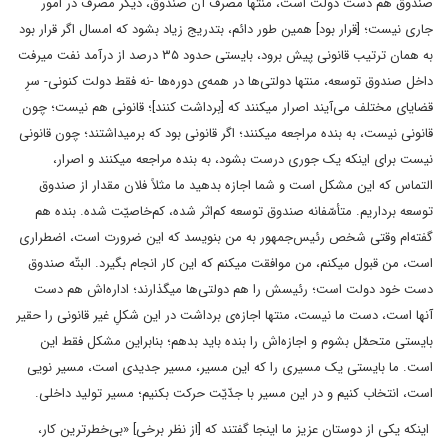
صندوق هم دست دولت است، منتها مصرف آن صندوق، دیگر مصرف در امور
جاری نیست؛ [قرار بود] همین ‌طور دائم، بتدریج زیاد بشود که امسال اگر قرار بود
به همان ترتیب قانونی پیش برود، بایستی حدود ۳۵ درصد از درآمد نفت میرفت
داخل صندوق توسعه، منتها دولتی‌ها در همه‌ی دوره‌ها -نه فقط دولت کنونی- سرِ
قضایای مختلف می‌آیند اصرار میکنند که [برداشت کنند]؛ قانونی هم نیست؛ چون
قانونی نیست، به بنده مراجعه میکنند؛ اگر قانونی بود که برمیداشتند؛ چون قانونی
نیست برای اینکه یک‌ جوری درست بشود، به بنده مراجعه میکنند و اصرار،
التماس که این مشکل است و شما اجازه بدهید ما مثلاً فلان مقدار از صندوق
توسعه برداریم. متأسّفانه صندوق توسعه کم‌اثر شده، کم‌خاصیّت شده. بنده هم
گفته‌ام وقتی شخص رئیس‌جمهور به من بنویسد که این ضرورت است، اضطراری
است، من قبول میکنم، من موافقت میکنم که این کار انجام بگیرد. البتّه صندوق
دست خود دولت است؛ رئیسش را هم دولتی‌ها میگذارند؛ اداره‌اش هم دست
آنها است، دست ما نیست، منتها اجازه‌ی برداشت در این شکلِ غیر قانونی را حقیر
بایستی متحمّل بشوم و اجازه‌اش را بنده باید بدهم؛ بنابراین مشکل فقط این
است. ما بایستی یک مسیری را که این مسیر، مسیر جدیدی است، مسیر نویی
است، انتخاب کنیم و در این مسیر با جدّیّت حرکت بکنیم؛ مسیر تولید داخلی.
اینکه یکی از دوستان عزیز ما اینجا گفتند که [از نظر برخی] «بی‌خطرترین کار،