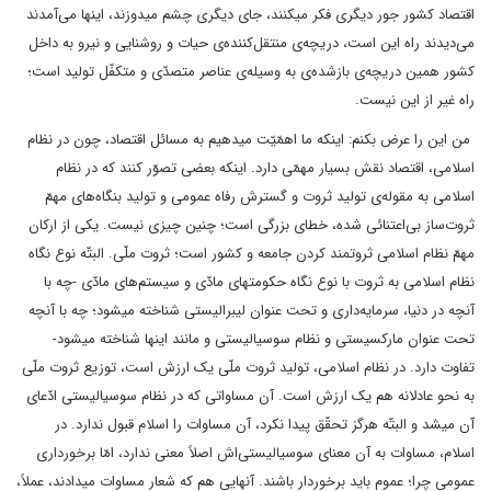
اقتصاد کشور جور دیگری فکر میکنند، جای دیگری چشم میدوزند، اینها می‌آمدند
می‌دیدند راه این است، دریچه‌ی منتقل‌کننده‌ی حیات و روشنایی و نیرو به داخل
کشور همین دریچه‌ی بازشده‌ی به وسیله‌ی عناصر متصدّی و متکفّل تولید است؛
راه غیر از این نیست.
من این را عرض بکنم: اینکه ما اهمّیّت میدهیم به مسائل اقتصاد، چون در نظام
اسلامی، اقتصاد نقش بسیار مهمّی دارد. اینکه بعضی تصوّر کنند که در نظام
اسلامی به مقوله‌ی تولید ثروت و گسترش رفاه عمومی و تولید بنگاه‌های مهمّ
ثروت‌ساز بی‌اعتنائی شده، خطای بزرگی است؛ چنین چیزی نیست. یکی از ارکان
مهمّ نظام اسلامی ثروتمند کردن جامعه و کشور است؛ ثروت ملّی. البتّه نوع نگاه
نظام اسلامی به ثروت با نوع نگاه حکومتهای مادّی و سیستم‌های مادّی -چه با
آنچه در دنیا، سرمایه‌داری و تحت عنوان لیبرالیستی شناخته میشود؛ چه با آنچه
تحت عنوان مارکسیستی و نظام سوسیالیستی و مانند اینها شناخته میشود-
تفاوت دارد. در نظام اسلامی، تولید ثروت ملّی یک ارزش است، توزیع ثروت ملّی
به نحو عادلانه هم یک ارزش است. آن مساواتی که در نظام سوسیالیستی ادّعای
آن میشد و البتّه هرگز تحقّق پیدا نکرد، آن مساوات را اسلام قبول ندارد. در
اسلام، مساوات به آن معنای سوسیالیستی‌اش اصلاً معنی ندارد، امّا برخورداری
عمومی چرا؛ عموم باید برخوردار باشند. آنهایی هم که شعار مساوات میدادند، عملاً،