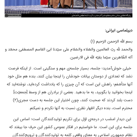
دیپلماسی ایرانی:
بسم الله الرّحمن الرّحیم (۱)
والحمد للّه ربّ العالمین والصّلاه والسّلام علی سیّدنا ابی القاسم المصطفی محمّد و
آله الطّاهرین سیّما بقیّه اللّه فی الارضین.
خیلی خوش‌آمدید؛ جلسه، بسیار جلسه‌ی مهم و سنگینی است. از اینکه فرصت
نشد که تعدادی از دوستان بیانات خودشان را اینجا بیان کنند، بنده هم مثل خود
آنها متأسّفم؛ راهش این است که آن چیزی را که یادداشت کرده‌اید، نوشته‌اید که
اینجا بخوانید یا بگویید، به ما بدهید. بعضی از برادران هم از وسط [جمعیّت]
دست بلند کردند که صحبت کنند، چون اختیار این جلسه به دست مجری(۲)
محترم است، بنده دیگر اظهار نظری نسبت به آنها نکردم و نمیکنم.
این دیدارِ امشب در درجه‌ی اوّل برای تکریم تولیدکنندگان است؛ اساس این
جلسه برای این است. ما خواستیم در افکار عمومی کشور این حرف جا بیفتد که
نظام جمهوری اسلامی به معنای واقعی کلمه به تولیدکنندگان و ترویج‌کنندگان