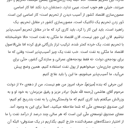
میزنند، خیلی هم خوب است، عیبی ندارد، دستشان درد نکند امّا کار اساسی
مصون‌سازی اقتصاد کشور از آسیب دیدن از تحریم است؛ کار اساسی این است.
دُور زدن تحریم یک تاکتیک است، مصون‌سازی کشور در مقابل تحریم، یک
راهبرد است، باید این کار را کرد، باید کاری کرد که ما در مقابل تحریم آسیب‌پذیر
نباشیم. الان این ‌جور نیست، الان اقتصاد ما متّکی به نفت است؛ حالا خوشبختانه
با تحریم نفت، یک خرده کمتر شده، ترکیب تراز بازرگانی فرق کرده امّا علی‌الاصول
اقتصاد ما متّکی به نفت است. خب نفت یک چیز آسیب‌پذیر است؛ وقتی که ما
برای بودجه‌ی دولت -نه فقط بودجه‌های عمرانی و سازندگی کشور، حتّی برای
بودجه‌ی جاری‌مان- میخواهیم از پول نفت استفاده کنیم، همین وضع پیش
می‌آید، ما آسیب‌پذیر میشویم، ما این را باید علاج کنیم.
این حرفی که بنده [میزنم]، حرف امروز من هم نیست، من از دهه‌ی ۷۰ از دولت
مرحوم آقای هاشمی (رحمه اللّه ‌علیه) -برادر عزیز و رفیق عزیزمان- به خود او و به
وزرائش میگفتم باید کاری کنیم که ما وابستگی‌مان را به نفت بتدریج کم کنیم؛
این صندوق توسعه‌ی ملّی که شما ملاحظه میکنید، اصلاً برای این به وجود آمد.
معنای صندوق توسعه‌ی ملّی این است که هر سالی چند درصد از درآمد نفت را ما
از اختیار دستگاه‌های مصرف‌کننده خارج کنیم، بگذاریم در یک صندوقی؛ البتّه آن