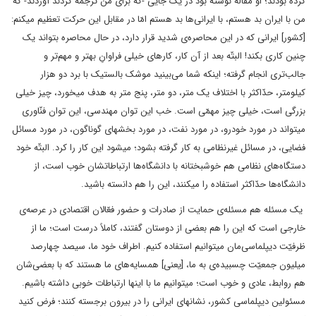
کرده بودند؛ او مقاله نوشته بود در یک جایی -که برای من ترجمه کردند آوردند- که
من با ایران بد هستم، با ایرانی‌ها بد هستم امّا در مقابل این حرکت تعظیم میکنم:
[کشور] ایرانی که در این محاصره‌ی شدید قرار دارد، در حال محاصره بتواند یک
چنین کاری بکند! البتّه بعد از آن کار، کارهای خیلی فراوانِ بهتر و مهم‌تر و
جالب‌تری انجام گرفته؛ اینکه شما می‌بینید موشک بالستیک با برد دو هزار
کیلومتر، حدّاکثر با اختلاف یک متر، دو متر، پنج متر به هدف میخورد، چیز خیلی
بزرگی است، خیلی چیز مهمّی است. خب این توان مهندسی، این توان فنّاوری
میتواند در مورد خودرو، در مورد نفت، در مورد بخشهای گوناگون، در مورد مسائل
فضایی، در مسائل غیرنظامی به کار گرفته بشود؛ میشود این کار را کرد. البتّه خود
دستگاه‌های نظامی هم خوشبختانه با دانشگاه‌ها ارتباطاتشان خوب است، از
دانشگاه‌ها حدّاکثر استفاده را میکنند، این را هم دانسته باشید.
یک مسئله هم مسئله‌ی حمایت از صادرات و حضور فعّالان اقتصادی در عرصه‌ی
خارجی است که این را هم بعضی‌ از دوستان گفتند، کاملاً درست است؛ ما از
ظرفیّت دیپلماسی‌مان میتوانیم استفاده کنیم. اطراف خود ما، سیصد چهارصد
میلیون جمعیّت چسبیده‌ی به ما، [یعنی] همسایه‌های ما هستند که با بعضی‌شان
هم روابط، عادی و خوب است؛ میتوانیم ما با اینها ارتباطات خوبی داشته باشیم.
مسئولین دیپلماسی کشور، نشانهای ایرانی را در بیرون برجسته کنند؛ فرض کنید