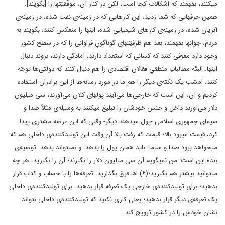
میکنند، بفهمند که اشکالات کجا است؛ لکن در کنار آن، موفّقیّتها را [بگویند].
همین حرفهایی که شما زدید، این کارهایی که در زمینه‌ی نفت شده، در زمینه‌ی
آبزیان شده، در زمینه‌ی کارهای شیمیایی شده، اینها را منعکس کنند، بگویند به
مردم، جوانها بفهمند، بعد هم ظرفیّتهای گوناگونِ فراوانی را که در سطح کشور
وجود دارد معرّفی کنند که کسانی که استعداد دارند، آمادگی دارند، بروند دنبال
اینها. البتّه مطالباتِ منطقیِ فعّالان اقتصادی را هم دنبال کنند که دولتی‌ها توجّه
کنند. امشب یک نکته‌ی دیگر را هم ما در مورد رسانه‌ها از این برادران استفاده
کردیم و آن، این است که خارجی‌ها می‌آیند پولهای کلان می‌آورند، سی میلیون
دلار می‌آورند داخل و جنس خودشان را تبلیغ میکنند به وسیله‌ی مثلاً صدا و
سیمای جمهوری اسلامی -پول میدهند دیگر- وقتی که این عرضه مشتری پیدا
کرد، قیمت میرود بالا؛ قیمت که رفت بالا آن وقت این تولیدکننده‌ی داخلی هم که
میخواهد برود صدا و سیما، باید همان پول را بدهد، و نمیتواند بدهد. توصیه‌ی
بنده این است: من نمیگویم آن سی میلیون دلار را نگیرند؛ آن را بگیرید، هر چه
میتوانید بیشتر هم بگیرید؛(۶) امّا فرق بگذارید، تعرفه‌ها را با حساب و کتاب قرار
بدهید؛ برای تولیدکننده‌ی خارجی یک تعرفه قرار بدهید، برای تولیدکننده‌ی داخلی
یک تعرفه‌ی دیگر قرار بدهید؛ یعنی کاری نکنید که تولیدکننده‌ی داخلی نتواند
نشان خودش را در کشور ترویج کند.