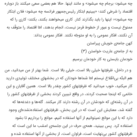
چه میشود؛ برجام چه میشود» و مانند اینها. حالا هم بعضی سعی میکنند باز دوباره
اقتصاد را شرطی کنند؛ «ببینیم ابتکار رئیس‌جمهور فرانسه چه میشود؛ فلان ابتکار
چه میشود»؛ اینها را باید بگذارند کنار. کاری میخواهند بکنند، بکنند؛ کاری را که
ممنوع نیست و عبور از خطوط قرمز نیست، انجام بدهند، امّا اقتصاد را متوقّف به
آن نکنند، افکار عمومی را به او متوجّه نکنند. افکار عمومی بداند:
کهن جامه‌ی خویش پیراستن
به از جامه‌ی عاریت خواستن (۳)
خودمان بایستی به کار خودمان برسیم.
و در داخل، ظرفیّتها خیلی بالا است، خیلی بالا است. شما بهتر از من میدانید، من
هم البتّه بی‌اطّلاع نیستم امّا شماها خودتان که در بخشهای مختلف تولیدی دارید
کار میکنید، خوب میدانید که ظرفیّتهای کشور چقدر بالا است. همین آقایان و این
خانمی که اینجا صحبت کردند، در واقع تبیین کردند بخشی از ظرفیّتهای کشور را
در آن رشته‌ای که خودشان در آن رشته دارند کار میکنند. گله‌ها و دغدغه‌ها که
گفته شد، معنایش این است که در این بخش، ظرفیّتهای استفاده‌نشده‌ای وجود
دارد که با این موانع نمیتوانیم از آنها استفاده کنیم، موانع را برداریم تا بشود
استفاده کرد. پس ببینید، همه‌ی حرف در این جلسه‌ی امشب ما این است که
ظرفیّتهای کشور بی‌نهایت است، فراوان است، از بخشی‌ از آنها استفاده شده و