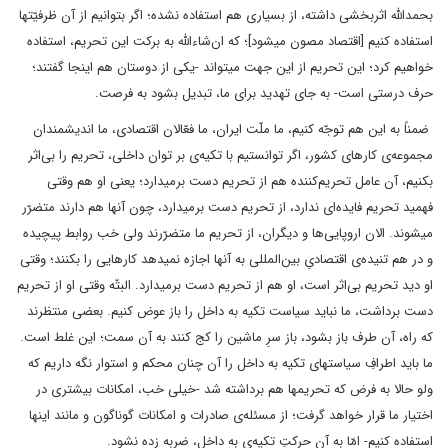
بحمداللّه اثربخشی داشته، از بسیاری هم استفاده نشده؛ اگر بتوانیم از آن ظرفیّتها
استفاده کنیم [اقتصاد مصون میشود]؛ که ان‌شاء‌اللّه به برکت این تحریم، استفاده
خواهیم کرد؛ این تحریم از این جهت میتواند -یکی از دوستان هم اینجا گفتند؛
حرف درستی است-‌ به جای تهدید برای ما، تبدیل بشود به فرصت.
ضمناً به این هم توجّه کنیم، ما ملّت ایران، ما فعّالان اقتصادی، ما اندیشمندان
مجموعه‌ی کارهای کشور، اگر توانستیم با تکیه‌ی بر توان داخلی، تحریم را بی‌اثر
بکنیم، آن عامل تحریم‌کننده هم از تحریم دست برمیدارد؛ یعنی او هم وقتی
فهمید تحریم فایده‌ای ندارد، از تحریم دست برمیدارد، چون آنها هم دارند متضرّر
میشوند. الان اروپایی‌ها و دیگران، از تحریم ما متضرّرند ولی خب روابط پیچیده
و در هم تنیده‌ی اقتصادیِ بین‌المللی به آنها اجازه نمیدهد کارهایی را بکنند؛ وقتی
او دید تحریم بی‌اثر است، او هم از تحریم دست برمیدارد. البتّه وقتی او از تحریم
دست برداشت، ما نباید سیاست تکیه به داخل را باز عوض کنیم. بعضی منتظرند
که راه، آن طرف باز بشود، باز سرِ ماشین را کج کنند به آن سمت؛ این غلط است.
ما باید اطرافِ سیاستهای تکیه به داخل را آن چنان محکم و استوار نگه داریم که
ولو حالا به فرض که تحریمها هم برداشته شد -خیلی خب، امکانات بیشتری در
اختیار ما قرار خواهد گرفت؛ از مسئله‌ی صادرات و امکانات گوناگون و مانند اینها‌
استفاده کنیم- امّا به آن حرکتِ تکیه‌ی به داخل، ضربه‌ زده نشود.