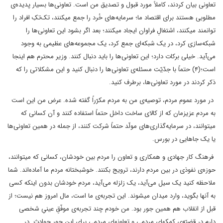
تعاونی بیان کردند، کاملاً مورد قبول و تصدیق من است. تعاونی‌ها بسیار پدیده‌ی
مطلوبی هستند برای اقتصاد ما؛ سرمایه‌های خُرد را جمع میکنند، تک‌تکِ افراد را
توانمند میکنند، اشتغالِ فراوان ایجاد میکنند؛ بعد اگر بشود این تعاونی‌ها را
شبکه‌سازی کرد، در یک شبکه‌ای جمع کرد، یک مجموعه‌های عظیمی به وجود
می‌آید. خیلی برکات دارد؛ این تعاونی‌ها را باید دنبال کنند. وزیر محترم هم اینجا
است؛(۴) حتماً با جدّیّت مسئله‌ی تعاونی‌ها را دنبال کنید و این مشکلاتی را که
ذکر کردند در مورد تعاونی‌ها، برطرف کنید.
در مورد عموم مردم، توصیه‌ی من به مردم مکرّراً گفته شده. عرض من این است
به مردم عزیزمان که از کالای ساخت داخل حتماً استفاده کنند و آن کسانی که
میتوانند، در سرمایه‌گذاری‌های مولّد حتماً شرکت کنند، از جمله در همین تعاونی‌ها
یا یک جاهایی در بورس.
فرهنگ کار جهادی و همکاری و تعاون را مردم بین خودشان، کسانی که میتوانند،
حوزه‌ی نفوذی در بین مردم دارند، ترویج بکنند. خوشبختانه مردم ما آماده‌اند. شما
ملاحظه کنید یک سیل می‌آید، یک زلزله می‌آید، مردم خودشان بدون اینکه کسی
به آنها بگوید، وارد میدان میشوند. این تجربه‌ی ما است، مال امروز هم نیست؛ از
قبل از انقلاب هم همین جور بود. من خودم چند تجربه‌ی موفّقِ عینیِ شخصی
دارم در قضیّه‌ی کمکهای مردمی و تعاونهای مردمی برای این جور حوادث. در