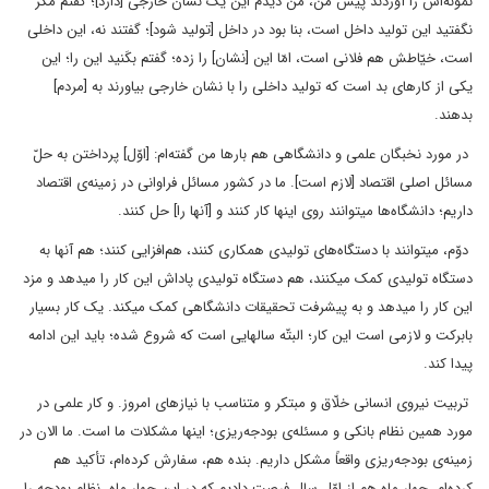
نمونه‌اش را آوردند پیش من، من دیدم این یک نشان خارجی [دارد]؛ گفتم مگر
نگفتید این تولید داخل است، بنا بود در داخل [تولید شود]؛ گفتند نه، این داخلی
است، خیّاطش هم فلانی است، امّا این [نشان] را زده؛ گفتم بکَنید این را؛ این
یکی از کارهای بد است که تولید داخلی را با نشان خارجی بیاورند به [مردم]
بدهند.
در مورد نخبگان علمی و دانشگاهی هم بارها من گفته‌ام: [اوّل] پرداختن به حلّ
مسائل اصلی اقتصاد [لازم است]. ما در کشور مسائل فراوانی در زمینه‌ی اقتصاد
داریم؛ دانشگاه‌ها میتوانند روی اینها کار کنند و [آنها را] حل کنند.
دوّم،‌ میتوانند با دستگاه‌های تولیدی همکاری کنند، هم‌افزایی کنند؛ هم آنها به
دستگاه تولیدی کمک میکنند، هم دستگاه تولیدی پاداش این کار را میدهد و مزد
این کار را میدهد و به پیشرفت تحقیقات دانشگاهی کمک میکند. یک کار بسیار
بابرکت و لازمی است این کار؛ البتّه سالهایی است که شروع شده؛ باید این ادامه
پیدا کند.
تربیت نیروی انسانی خلّاق و مبتکر و متناسب با نیازهای امروز. و کار علمی در
مورد همین نظام بانکی و مسئله‌ی بودجه‌ریزی؛ اینها مشکلات ما است. ما الان در
زمینه‌ی بودجه‌ریزی واقعاً‌ مشکل داریم. بنده هم، سفارش کرده‌ام، تأکید هم
کرده‌ام، چهار ماه هم از اوّل سال فرصت دادیم که در این چهار ماه، نظام بودجه را