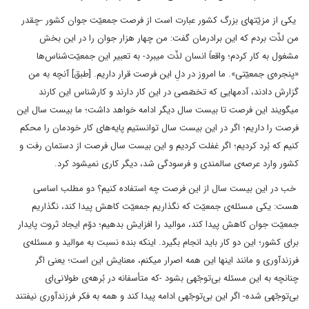
یکی از مزیّتهای بزرگ کشور عبارت است از فرصت جمعیّت جوان کشور -چقدر
من لذّت بردم که این برادرمان گفت: من چهار هزار جوان را در این بخش
مشغول به کار کردم؛ واقعاً انسان لذّت میبرد- به تعبیر این جمعیّت‌شناس‌ها
«پنجره‌ی جمعیّتی». ما امروز در دلِ این فرصت قرار داریم. [طبق] آنچه به من
گزارش دادند، آدمهایی که تخصّصی در این کار دارند و کارشناس این کارند
میگویند این فرصت تا بیست سال دیگر ادامه خواهد داشت؛ ما بیست سال این
فرصت را داریم؛ اگر در این بیست سال توانستیم پایه‌های کار خودمان را محکم
کنیم که بُرد کردیم؛ اگر غفلت کردیم و این بیست سال فرصت از دستمان رفت و
کشور وارد عرصه‌ی سالمندی و فرسودگی شد، دیگر کاری نمیشود کرد.
خب در این بیست سال از این فرصت چه استفاده کنیم؟ دو مطلب اساسی
هست: یکی مسئله‌ی جمعیّت که نگذاریم جمعیّت کاهش پیدا کند، نگذاریم
جمعیّت جوان کاهش پیدا کند، موالید را افزایش بدهیم؛ دوّم ایجاد ثروت پایدار
برای کشور؛ این دو کار باید انجام بگیرد. اینکه بنده نسبت به موالید و مسئله‌ی
فرزندآوری و مانند اینها این همه اصرار میکنم، معنایش این است؛ یعنی اگر
چنانچه به این مسئله بی‌توجّهی بشود -که متأسفانه در بُرهه‌ی طولانی‌ای
بی‌توجّهی شده- اگر این بی‌توجّهی ادامه پیدا کند و همه به فکر فرزندآوری نیفتند