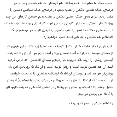
خب، حرف ما تمام شد. همه بدانند؛ هم دوستان ما، هم دشمنان ما. ما در
عرصه‌ی جنگ نظامی دشمن را عقب زدیم، در عرصه‌ی جنگ سیاسی دشمن را
عقب زدیم، در عرصه‌ی جنگ امنیّتی دشمن را عقب زدیم -همین کارهای این چند
روز، کارهای امنیّتی بود؛ اینها کارهای مردمی نبود، کار امنیّتی بود؛ عقب‌زده شدند-
در عرصه‌های مختلف دشمن را عقب زده‌ایم؛ به توفیق الهی، در عرصه‌ی جنگ
اقتصادی هم دشمن را به طور قاطع عقب خواهیم زد.
امیدواریم که ان‌شاء‌اللّه خدای متعال توفیقات شماها را زیاد کند. و آن طوری که
از مسائل مربوط به تولید و آنچه امسال پیش آمده برای من گزارش شده، بنده
آینده‌ی روشنی را ان‌شاء‌اللّه می‌بینم در زمینه‌ی مسائل اقتصادی، که عرض کردیم
کلید آن هم همین تولید است و رونق تولید است و ان‌شاء‌اللّه روزبه‌روز این راه
روشن‌تر خواهد شد و دوستان ان‌شاء‌اللّه توفیقات بیشتری را به دست خواهند
آورد. و بحمداللّه اوضاع را، افق را، بنده روشن می‌بینم؛ یعنی [با توجّه به] آنچه در
مقابل چشم بنده است، بر اساس تجربه‌ها و بر اساس اطّلاعاتی که بنده دارم، افق
را کاملاً من روشن می‌بینم.
والسّلام علیکم و رحمهاللّه و برکاته