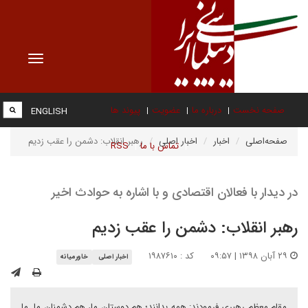
Toggle
vigation
صفحه نخست
درباره ما
عضویت
پیوند ها
ENGLISH
صفحه‌اصلی
اخبار
اخبار اصلی
رهبر انقلاب: دشمن را عقب زدیم
تماس با ما
RSS
در دیدار با فعالان اقتصادی و با اشاره به حوادث اخیر
رهبر انقلاب: دشمن را عقب زدیم
۲۹ آبان ۱۳۹۸ | ۰۹:۵۷
کد : ۱۹۸۷۶۱۰
اخبار اصلی
خاورمیانه
مقام معظم رهبری فرمودند: همه بدانند؛ هم دوستان ما، هم دشمنان ما. ما