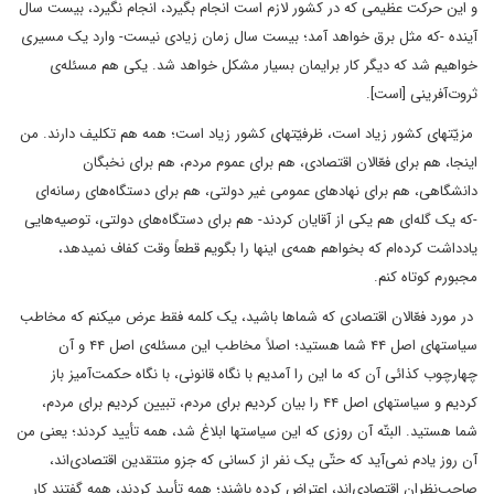
و این حرکت عظیمی که در کشور لازم است انجام بگیرد، انجام نگیرد، بیست سال
آینده -که مثل برق خواهد آمد؛ بیست سال زمان زیادی نیست- وارد یک مسیری
خواهیم شد که دیگر کار برایمان بسیار مشکل خواهد شد. یکی هم مسئله‌ی
ثروت‌آفرینی [است].
مزیّتهای کشور زیاد است، ظرفیّتهای کشور زیاد است؛ همه هم تکلیف دارند. من
اینجا، هم برای فعّالان اقتصادی، هم برای عموم مردم، هم برای نخبگان
دانشگاهی، هم برای نهادهای عمومی غیر دولتی، هم برای دستگاه‌های رسانه‌ای
-که یک گله‌ای هم یکی از آقایان کردند- هم برای دستگاه‌های دولتی، توصیه‌هایی
یادداشت کرده‌ام که بخواهم همه‌ی اینها را بگویم قطعاً وقت کفاف نمیدهد،
مجبورم کوتاه کنم.
در مورد فعّالان اقتصادی که شماها باشید، یک کلمه فقط عرض میکنم که مخاطب
سیاستهای اصل ۴۴ شما هستید؛ اصلاً مخاطب این مسئله‌ی اصل ۴۴ و آن
چهارچوب کذائی آن که ما این را آمدیم با نگاه قانونی، با نگاه حکمت‌آمیز باز
کردیم و سیاستهای اصل ۴۴ را بیان کردیم برای مردم، تبیین کردیم برای مردم،
شما هستید. البتّه آن روزی که این سیاستها ابلاغ شد، همه تأیید کردند؛ یعنی من
آن روز یادم نمی‌آید که حتّی یک نفر از کسانی که جزو منتقدین اقتصادی‌اند،‌
صاحب‌نظران اقتصادی‌اند، اعتراض کرده باشند؛ همه تأیید کردند، همه گفتند کار