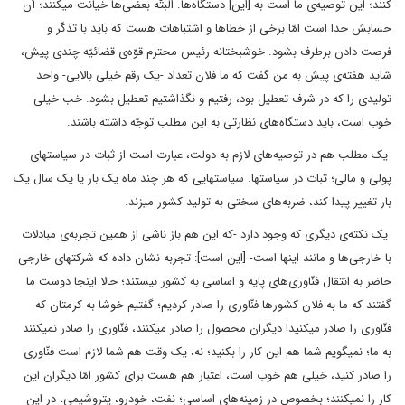
کنند؛ این توصیه‌ی ما است به [این] دستگاه‌ها. البتّه بعضی‌ها خیانت میکنند؛ آن
حسابش جدا است امّا برخی از خطاها و اشتباهات هست که باید با تذکّر و
فرصت دادن برطرف بشود. خوشبختانه رئیس محترم قوّه‌ی قضائیّه چندی پیش،
شاید هفته‌ی پیش به من گفت که ما فلان تعداد -یک رقم خیلی بالایی- واحد
تولیدی‌ را که در شرف تعطیل بود، رفتیم و نگذاشتیم تعطیل بشود. خب خیلی
خوب است، باید دستگاه‌های نظارتی به این مطلب توجّه داشته باشند.
یک مطلب هم در توصیه‌های لازم به دولت، عبارت است از ثبات در سیاستهای
پولی و مالی؛ ثبات در سیاستها. سیاستهایی که هر چند ماه یک بار یا یک سال یک
بار تغییر پیدا کند، ضربه‌های سختی به تولید کشور میزند.
یک نکته‌ی دیگری که وجود دارد -که این هم باز ناشی از همین تجربه‌ی مبادلات
با خارجی‌ها و مانند اینها است- [این است]: تجربه نشان داده که شرکتهای خارجی
حاضر به انتقال فنّاوری‌های پایه و اساسی به کشور نیستند؛ حالا اینجا دوست ما
گفتند که ما به فلان کشورها فنّاوری را صادر کردیم؛ گفتیم خوشا به کرمتان که
فنّاوری را صادر میکنید! دیگران محصول را صادر میکنند، فنّاوری را صادر نمیکنند
به ما؛ نمیگویم شما هم این کار را بکنید؛ نه، یک وقت هم شما لازم است فنّاوری
را صادر کنید، خیلی هم خوب است، اعتبار هم هست برای کشور امّا دیگران این
کار را نمیکنند؛ بخصوص در زمینه‌های اساسی؛ نفت، خودرو، پتروشیمی، در این