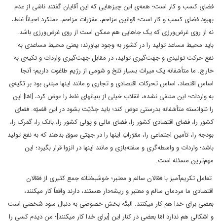
فضای کسب و کار است؛ همه‌ی این چیزهایی که این آقایان گفتند ناشی از عدم
بهبود فضای کسب و کار است؛ قوانین مزاحم، مقرّرات مزاحم، عملکرد احیاناً غلط‌‌،
نه از روی غرض‌ورزی که یک جاهایی هم ممکن است از روی غرض‌ورزی باشد.
باید محیط مساعد تولید را در کشور به وجود بیاورند؛ یعنی محیط مساعدی به
نفع حرکت تولیدی و جهت‌گیری تولید، در مقابل جهت‌گیری واردات و تکیه‌ی به
خارج. ما متأسّفانه یک میراث بسیار تلخ و شومی از رژیم طاغوت داریم؛ آنجا
اساس اقتصاد، اساس تحرکات اقتصادی و تجاری و مانند اینها مبتنی بود بر تکیه‌ی
به واردات؛ این منتفی نشده، انقلاب خیلی از بنیانهای غلط را عوض کرد، [امّا] این
را نتوانسته متأسّفانه بدرستی عوض کند؛ باید جدّیّت بشود در این قضیّه. فضای
کشور را، فضای اقتصادی کشور را، فضای مالی و پولی کشور را، بانک را، گمرک را،
بودجه را، تأمین اجتماعی را، مقرّراتِ اینها را در جهتی سوق بدهند که به نفع تولید
باشد؛ واردات و واسطه‌گری و سفته‌بازی و مانند اینها در انزوا قرار بگیرد؛ این
مهم‌ترین مسئله است.
تعامل تکریم‌آمیز با فعّالان سالم و معتبر؛ خوشبختانه جمع کثیری از فعّالان
اقتصادی ما مردمان سالم و معتبر و ریشه‌دار هستند، دارند واقعاً کار میکنند،
بعضی برای خدا هم کار میکنند. البتّه بخش خصوصی به دنبال سود شخصی است
و اشکالی هم ندارد امّا بعضی در کنار این [برای خدا کار میکنند]؛ من دیدم کسی را