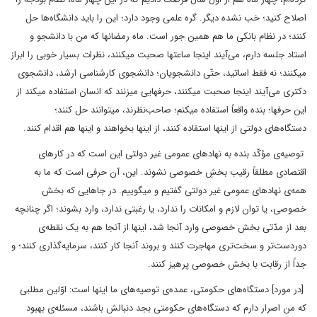
اصلاح کنید؛ خب ‌نشده دیگر. گره علمی وجود دارد؛ این را باید دانشگاه‌ها حل
کنند؛ در نظام بانکی ما هم همین ‌جور است. ماه رمضانها که من با دانشجو و
استاد جلسه دارم، می‌آیند اینجا ساعتها صحبت میکنند، نظرات بسیار خوبی را ابراز
میکنند؛ نه فقط اساتید، حتّی دانشجویان؛ دانشجوی کارشناسی ارشد،‌ دانشجوی
دکتری می‌آیند اینجا صحبت میکنند، حرفهایی میزنند که انسان استفاده میکند از
این حرفها؛ بنده واقعاً‌ استفاده میکنم؛ صاحب‌نظرند، میتوانند حل کنند؛
دستگاه‌های دولتی از اینها استفاده کنند، از اینها بخواهند و اینها هم اقدام کنند.
توصیه‌ی مؤکّد بنده به نهادهای عمومی غیر دولتی این است که در کارهای
اقتصادی مطلقاً رقیب بخشِ خصوصی نشوند. این، آن حرفی است که ما به
همه‌ی نهادهای عمومی غیر دولتی گفتیم و میگوییم. در جاهایی که بخش
خصوصی، یا توان لازم و امکانات را ندارد، یا رغبتی ندارد، وارد بشوند؛ اگر چنانچه
بعد از مدّتی بخش خصوصی وارد آنجا شد، اینها از آنجا هم به یک نقطه‌ی
دوردست‌تر و سخت‌تری مهاجرت کنند و بروند آنجا کار کنند، سرمایه‌گذاری کنند؛ و
جداً از رقابت با بخش خصوصی پرهیز کنند.
[در مورد] دستگاه‌های حکومتی، عمده‌ی توصیه‌های ما اینها است: اوّلین مطلبی
که من اصرار دارم که دستگاه‌های حکومتی بجد دنبالش باشند، مسئله‌ی بهبود