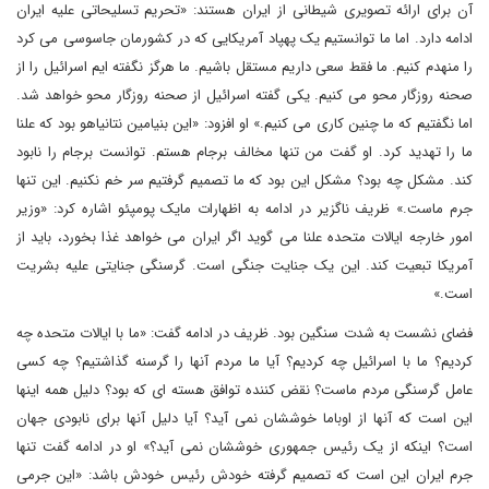
آن برای ارائه تصویری شیطانی از ایران هستند: «تحریم تسلیحاتی علیه ایران
ادامه دارد. اما ما توانستیم یک پهپاد آمریکایی که در کشورمان جاسوسی می کرد
را منهدم کنیم. ما فقط سعی داریم مستقل باشیم. ما هرگز نگفته ایم اسرائیل را از
صحنه روزگار محو می کنیم. یکی گفته اسرائیل از صحنه روزگار محو خواهد شد.
اما نگفتیم که ما چنین کاری می کنیم.» او افزود: «این بنیامین نتانیاهو بود که علنا
ما را تهدید کرد. او گفت من تنها مخالف برجام هستم. توانست برجام را نابود
کند. مشکل چه بود؟ مشکل این بود که ما تصمیم گرفتیم سر خم نکنیم. این تنها
جرم ماست.» ظریف ناگزیر در ادامه به اظهارات مایک پومپئو اشاره کرد: «وزیر
امور خارجه ایالات متحده علنا می گوید اگر ایران می خواهد غذا بخورد، باید از
آمریکا تبعیت کند. این یک جنایت جنگی است. گرسنگی جنایتی علیه بشریت
است.»
فضای نشست به شدت سنگین بود. ظریف در ادامه گفت: «ما با ایالات متحده چه
کردیم؟ ما با اسرائیل چه کردیم؟ آیا ما مردم آنها را گرسنه گذاشتیم؟ چه کسی
عامل گرسنگی مردم ماست؟ نقض کننده توافق هسته ای که بود؟ دلیل همه اینها
این است که آنها از اوباما خوششان نمی آید؟ آیا دلیل آنها برای نابودی جهان
است؟ اینکه از یک رئیس جمهوری خوششان نمی آید؟» او در ادامه گفت تنها
جرم ایران این است که تصمیم گرفته خودش رئیس خودش باشد: «این جرمی