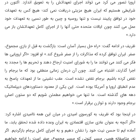
اروپا تصور می کرد می تواند اجرای تعهداتش را به تعویق اندازد. اکنون در
شرایطی هستیم که ایران هیچ مزیتی دریافت نمی کند؛ هیچ کس به تعهدات
خود در توافق پایبند نیست و تنها روسیه و چین به طور نسبی به تعهدات خود
عمل می کنند چون ایالات متحده حتی آنها را از اجرای کامل تعهداتشان باز می
دارد.»
ظریف در ادامه گفت: «راه حل بسیار آسان است: بازگشت به قبل از بازی مجموع،
صفر. ایران توافق کرده که مذاکرات را از صفر شروع کند.» او افزود: «اگر اروپایی ها
فکر می کنند می توانند ما را به شورای امنیت ارجاع دهند و تحریم ها را مجدد به
اجرا گذارند، اشتباه می کنند. چون آن درمان زمانی منطقی بود که ما برجام را
نقض کرده باشیم. برجام نقض نشده است. عقب نشینی ما از تعهدات پاسخ به
عدم انطباق اروپا و آمریکا بوده است. این یکی از معدود دستاوردهای دیپلماتیک
دهه های گذشته است. ما تنها می خواهیم مطمئن شویم که دو ستون اصلی
برجام وجود دارند و توازن برقرار است.»
در اینجا بود که ظریف به کورسوی امیدی در میان این همه ناامیدی اشاره کرد:
«اگر آنچه به عنوان عادی سازی اقتصادی به ایران وعده داده شده تحقق یابد، ما
آماده ایم تا حسن نیت خود را نشان دهیم و به اجرای کامل برجام بازگردیم. اگر
نه، متاسفانه همین مسیر کنونی که مسیر مجموع، صفر است را ادامه خواهیم