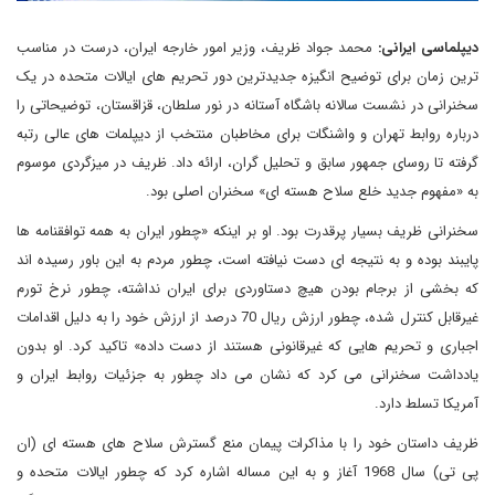
دیپلماسی ایرانی:
محمد جواد ظریف، وزیر امور خارجه ایران، درست در مناسب
ترین زمان برای توضیح انگیزه جدیدترین دور تحریم های ایالات متحده در یک
سخنرانی در نشست سالانه باشگاه آستانه در نور سلطان، قزاقستان، توضیحاتی را
درباره روابط تهران و واشنگات برای مخاطبان منتخب از دیپلمات های عالی رتبه
گرفته تا روسای جمهور سابق و تحلیل گران، ارائه داد. ظریف در میزگردی موسوم
به «مفهوم جدید خلع سلاح هسته ای» سخنران اصلی بود.
سخنرانی ظریف بسیار پرقدرت بود. او بر اینکه «چطور ایران به همه توافقنامه ها
پایبند بوده و به نتیجه ای دست نیافته است، چطور مردم به این باور رسیده اند
که بخشی از برجام بودن هیچ دستاوردی برای ایران نداشته، چطور نرخ تورم
غیرقابل کنترل شده، چطور ارزش ریال 70 درصد از ارزش خود را به دلیل اقدامات
اجباری و تحریم هایی که غیرقانونی هستند از دست داده» تاکید کرد. او بدون
یادداشت سخنرانی می کرد که نشان می داد چطور به جزئیات روابط ایران و
آمریکا تسلط دارد.
ظریف داستان خود را با مذاکرات پیمان منع گسترش سلاح های هسته ای (ان
پی تی) سال 1968 آغاز و به این مساله اشاره کرد که چطور ایالات متحده و