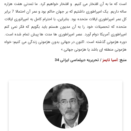
است که ما به آن افتخار می کنیم. و افتخار خواهیم کرد. ما تمدنی هفت هزاره
ساله داریم. یک امپراطوری داشتیم که بر جهان حاکم بود و عمر آن احتمالا 7 برابر
کل عمر امپراطوری ایالات متحده بود. بنابراین، با احترام کامل به امپراتوری ایالات
متحده که تحصیلات خود را به آن مدیون هستم باید بگویم که فکر نمی کنم
امپراطوری آمریکا دوام آورد. عصر امپراطوری ها مدت ها پیش تمام شده است.
دوره هژمونی گذشته است. اکنون در جهانی بدون هژمونی زندگی می کنیم؛ خواه
هژمونی منطقه ای باشد یا هژمونی جهانی.»
منبع:
آسیا تایمز
/ تحریریه دیپلماسی ایرانی 34
په په اسكوبار يك روزنامه نگار برزيلي (متولد 1954) است. وي
است و همچنين به عنوان تحليلگر
آسيا تايمز
ستون نويس نشريه
با شبكه راشا تودي، تام ديسپچ ...
اطلاعات بیشتر