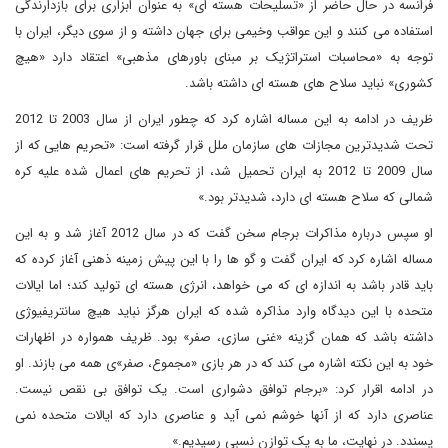
فرانسه در حال حاضر از «تسلیحات هسته ای» به عنوان ابزاری برای بازدارندگی
استفاده می کنند و این عواقب وخیمی برای جهان داشته و از سوی دیگر، ایران با
توجه به «محاسبات استراتژیک بر مبنای باورهای مذهبی» اعتقاد دارد «هیچ
کشوری» نباید سلاح های هسته ای داشته باشد.
ظریف در ادامه به این مساله اشاره کرد که چطور ایران از سال 2003 تا 2012
تحت شدیدترین مجازات های سازمان ملل قرار گرفته است: «تحریم هایی که از
سال 2009 تا 2012 به ایران تحمیل شد، از تحریم های اعمال شده علیه کره
شمالی که سلاح هسته ای دارد، شدیدتر بود.»
او سپس درباره مذاکرات برجام سخن گفت که در سال 2012 آغاز شد و به این
مساله اشاره کرد که ایران گفت و گو ها را با این پیش زمینه ذهنی آغاز کرده که
باید قادر باشد به اندازه ای که می خواهد، انرژی هسته ای تولید کند؛ اما ایالات
متحده با این دیدگاه وارد مذاکره شده که ایران هرگز نباید هیچ سانتریفیوژی
داشته باشد که همان گزینه «غنی سازی، صفر» بود. ظریف همواره در اظهارات
خود به این نکته اشاره می کند که در هر بازی «مجموع، صفر»ی همه می بازند. او
در ادامه اقرار کرد: «برجام توافق دشواری است. یک توافق بی نقص نیست.
عناصری دارد که از آنها خوشم نمی آید و عناصری دارد که ایالات متحده نمی
پسندد. در نهایت، ما به یک توازن نسبی رسیدیم.»