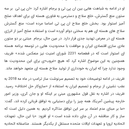
او در ادامه به شباهت هایی بین ان پی تی و برجام اشاره کرد: «ان پی تی بر سه
ستون منع گسترش، خلع سلاح و دسترسی به فناوری هسته ای برای اهداف صلح
آمیز استوار بود. بخش خلع سلاح ان پی تی اساسا مرده است؛ منع گسترش
سلاح های هسته ای هم به سختی دوام آورده است و استفاده صلح آمیز از انرژی
هسته ای در معرض تهدید جدی قرار دارد. در عین حال، برجام مبتنی بر دو ستون
عادی سازی اقتصادی ایران و موافقت با محدودیت هایی در توسعه برنامه هسته
ای استوار است که در قطعنامه 2231 شورای امنیت نیز منعکس شده.» ظریف
همچنین به این موضوع اشاره کرد که هیچ «غروب»ی برای این محدودیت ها
وجود ندارد چرا که ایران به خودداری از تولید سلاح هسته ای متعهد خواهد ماند.
ظریف در ادامه توضیحات خود به تصمیم سرنوشت ساز ترامپ در ماه مه 2018 به
عقب نشینی از برجام و تصمیم ایران به استفاده از «سازوکار حل اختلاف» رسید.
ظریف در اشاره به نقل قول مشهوری مبنی بر اینکه او و جان کری، وزیر امور
خارجه پیشین آمریکا، همه چیز را برای دستیابی به توافق قربانی کرده اند، گفت:
«ما بر مبنای عدم اعتماد بر سر این توافق مذاکره کردیم. به همین دلیل است که
ساز و کار مناقشه در آن جای داده شده است.» او افزود: «با این حال، تعهدات
اتحادیه اروپا و تعهدات ایالات متحده مستقل از یکدیگر هستند. متاسفانه اتحادیه