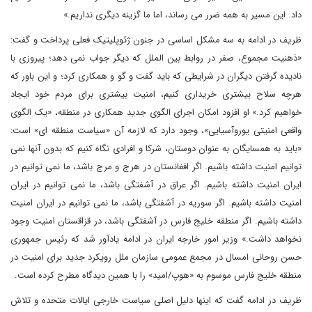
داد. این مسیر به همه ضرر می رساند، اما ما گزینه دیگری نداریم.»
ظریف در ادامه به سه مشکل اساسی در جنون ژئوپلیتیک فعلی پرداخت و گفت:
«ذهنیت مجموع، صفر در روابط بین الملل که دیگر جواب نمی دهد؛ پیروزی با
نادیده گرفتن دیگران در شرایطی که باید گفت و گو و همکاری کرد؛ و این باور که
هرچه سلاح بیشتری خریداری کنیم، امنیت بیشتری برای مردم خود ایجاد
خواهیم کرد.» او افزود امکان اجرای الگوی جدید همکاری در منطقه، «یک الگوی
واقعی امنیتی یوروآسیایی»، وجود دارد که لازمه آن «سیاست منطقه ای» است:
«باید به همسایگان به عنوان دوستان، شرکا و افرادی نگاه کنیم که بدون آنها نمی
توانیم امنیت داشته باشیم. اگر افغانستان در هرج و مرج باشد، ما نمی توانیم در
ایران امنیت داشته باشیم. اگر عراق در آشفتگی باشد، ما نمی توانیم در ایران
امنیت داشته باشیم. اگر سوریه در آشفتگی باشد، ما نمی توانیم در ایران امنیت
داشته باشیم. اگر منطقه خلیج فارس در آشفتگی باشد، در قزاقستان امنیت وجود
نخواهد داشت.» وزیر امور خارجه ایران در ادامه یادآور شد که رئیس جمهوری
حسن روحانی امسال در مجمع عمومی سازمان ملل رویکرد جدید برای امنیت در
منطقه خلیج فارس موسوم به «هوپ/امید» را با همین دیدگاه مطرح کرده است.
ظریف در ادامه گفت که اینها دلیل اصلی سیاست خارجی ایالات متحده و تلاش