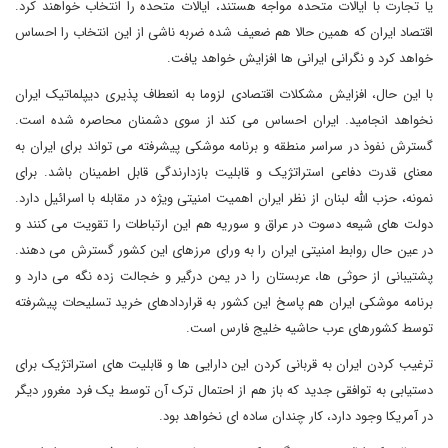
یا تجارت با ایالات متحده مواجه هستند، ایالات متحده را انتخاب خواهند کرد.
اقتصاد ایران که همین حالا هم ضعیف شده ضربه ناشی از این انتخاب را احساس
خواهد کرد و نگرانی ایرانی ها افزایش خواهد یافت.
با این حال، افزایش مشکلات اقتصادی لزوما به انعطاف پذیری دیپلماتیک ایران
نخواهد انجامید. ایران احساس می کند از سوی دشمنان محاصره شده است.
گسترش نفوذ در سراسر منطقه و برنامه موشکی پیشرفته می تواند برای ایران به
معنای قدرت دفاعی استراتژیک و قابلیت بازدارندگی قابل اطمینان باشد. برای
نمونه، حزب الله لبنان از نظر ایران اهمیت امنیتی ویژه در مقابله با اسرائیل دارد.
دولت های شیعه دسوت در عراق و سوریه هم این ارتباطات را تقویت می کنند و
در عین حال روابط امنیتی ایران را به ورای مرزهای این کشور گسترش می دهند.
پشتیبانی از حوثی ها، عربستان را در یمن درگیر و خجالت زده نگه می دارد و
برنامه موشکی ایران هم پاسخ این کشور به قراردادهای خرید تسلیحات پیشرفته
توسط کشورهای عرب حاشیه خلیج فارس است.
ترغیب کردن ایران به قربانی کردن این دارایی ها و قابلیت های استراتژیک برای
دستیابی به توافقی جدید که باز هم از احتمال ترک آن توسط یک فرد مغرور دیگر
در آمریکا وجود دارد، کار چندان ساده ای نخواهد بود.