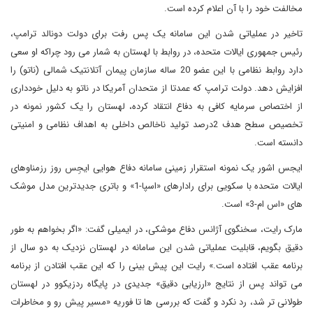
مخالفت خود را با آن اعلام کرده است.
تاخیر در عملیاتی شدن این سامانه یک پس رفت برای دولت دونالد ترامپ،
رئیس جمهوری ایالات متحده، در روابط با لهستان به شمار می رود چراکه او سعی
دارد روابط نظامی با این عضو 20 ساله سازمان پیمان آتلانتیک شمالی (ناتو) را
افزایش دهد. دولت ترامپ که عمدتا از متحدان آمریکا در ناتو به دلیل خودداری
از اختصاص سرمایه کافی به دفاع انتقاد کرده، لهستان را یک کشور نمونه در
تخصیص سطح هدف 2درصد تولید ناخالص داخلی به اهداف نظامی و امنیتی
دانسته است.
ایجس اشور یک نمونه استقرار زمینی سامانه دفاع هوایی ایجِس روز رزمناوهای
ایالات متحده با سکویی برای رادارهای «اسپا-1» و باتری جدیدترین مدل موشک
های «اس ام-3» است.
مارک رایت، سخنگوی آژانس دفاع موشکی، در ایمیلی گفت: «اگر بخواهم به طور
دقیق بگویم، قابلیت عملیاتی شدن این سامانه در لهستان نزدیک به دو سال از
برنامه عقب افتاده است.» رایت این پیش بینی را که این عقب افتادن از برنامه
می تواند پس از نتایج «ارزیابی دقیق» جدیدی در پایگاه ردزیکوو در لهستان
طولانی تر شد، رد نکرد و گفت که بررسی ها تا فوریه «مسیر پیش رو و مخاطرات