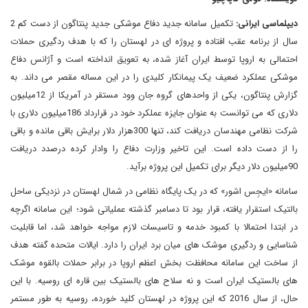
دیپلماسی ایرانی:
تکمیل سامانه جدید دفاع موشکی جدید پنتاگون از دست کم 2
سال از برنامه عقب افتاده و پروژه ای در لهستان را که با هدف ردگیری حملات
احتمالی به اروپا توسط ایران آغاز شده، به تعویق انداخته است و آژانس دفاع
موشکی عملکرد ضعیف یک پیمانکار کلیدی را در این مساله مقصر می داند. به
گزارش پنتاگون، یکی از واحدهای گروه جان وود مستقر در آمریکا از 12میلیون
دلاری که می توانست به عنوان جایزه عملکرد خود در قرارداد 186میلیون دلاری با
شرکت نظامی مهندسان دریافت کند، تنها 300هزار دلار برایش باقی مانده و باقی
را از دست داده است. این تاخیر وزارت دفاع را وادار کرده درصدد دریافت
90میلیون دلار دیگر برای تکمیل این پروژه برآید.
سامانه «ایجِس اشور» که در یک پایگاه نظامی در شمال لهستان در نزدیکی ساحل
بالتیک استقرار یافته، قرار بود تا دسامبر گذشته عملیاتی شود؛ این سامانه اگرچه
در ابتدا احتمالا با کمبود خدمه و تاسیسات لازم مواجه خواهد شد، اما قابلیت
شناسایی و ردگیری موشک های میان برد ایران را دارد. ایالات متحده گفته هدف
از ساخت این سامانه محافظت بخش اعظم اروپا در برابر حملات بالقوه موشک
های بالستیک ایران است و نه سلاح های بالستیک بین قاره ای روسیه. با این
حال، از سال 2016 که این پروژه در لهستان کلید خورده، روسیه به طور مستمر