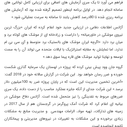
فراهم می آورد تا یک سری آزمایش های اضافی برای ارزیابی کامل توانایی های
سامانه انجام دهد. در اوایل برنامه اینطور تصمیم گرفته شده بود که آزمایش های
برنامه ریزی شده تا 80درصد کاهش یابند تا سامانه به سرعت عملیاتی شود.»
آژانس اطلاعات دفاعی در ارزیابی جدید خود اعلام کرده که ایران «بزرگ ترین
نیروی موشکی در خاورمیانه» را داراست و زرادخانه ای از موشک های کوتاه برد و
میان برد دارد: «اگرچه ایران موشک های بالستیک برد متوسط و آی سی بی ام
ندارد، اما تمایلش به مقابله استراتژیک با ایالات متحده می تواند آن را به سمت
توسعه و نهایتا تولید موشک های قاره پیما سوق دهد.»
گروه جان وود پیش بینی کرده که پروژه در لهستان یک سرمایه گذاری شکست
خورده و ضرر رسان خواهد بود. این شرکت در گزارش سالانه خود در 2018 گفت:
«آخرین تخمین مدیریت این است که در پایان پروژه ضرر به 100میلیون دلار
برسد.» این شرکت جدای از آنکه جایزه عملکرد مناسب را از دست داده، یک سری
ضررهای مربوط به نقدینگی را نیز متحمل شده است. آژانس دفاع موشکی در
بیانیه ای اعلام کرد که شرکت آمک پروگرمز در گرجستان هم از سال 2017 در
زمینه های تدارکات، تهیه مواد، الزامات مهندسی و مدیریت منابع به مشکلات
زیادی برخورده و این مشکلات به تغییرات در نیروهای مدیریتی و پیمانکاران
ثانویه انجامیده است.