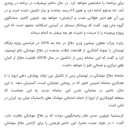
برای برنامه» را مشخص خواهد کرد. در حال حاضر پیشرفت در برنامه در روندی
کند، اما مداوم ادامه دارد و هنوز 15درصد ساخت و ساز تکمیل نشده است و در
پی آن هم «دور طولانی نصب و آزمایش» خواهد بود. ایمون کالینز، سخنگوی
گروه جان وود، گفت که پیمانکار مستقر در آبردین اسکاتلند متعهد است که این
پروژه پیچیده را با سرعت و امنیت هر چه بیشتر به اتمام برساند.
رابرت ورک، معاون پیشین وزیر دفاع در ماه مه 2016 در مراسمی ویژه پایگاه
لهستان را نمونه آشکاری از اقدامات ایالات متحده در دفاع موشکی ناتو توصیف
کرد و گفت که این سامانه پس از «تکمیل در سال 2018» قابلیت دفاع از کمان
های مرکزی و شمالی ناتو را خواهد داشت.
سامانه دفاع موشکی در لهستان پس از تکمیل می تواند پوشش دهی اروپا را با
همکاری سامانه اجیس اشور که در رومانی عملیاتی است، گسترش دهد. با این
حال، تاخیر در عملیاتی شدن این سامانه جدید به این معناست که
منطقه کوچکتری از اروپا از حمله احتمالی موشک های بالستیک میان برد ایران در
امان است.
کریستینا چَپلِین، مدیر دفتر پاسخگویی دولت که بر دفاع موشکی نظارت دارد،
گفت: « در طرف مثبت ماجرا، این تاخیر فرصتی را برای آژانس دفاع موشکی