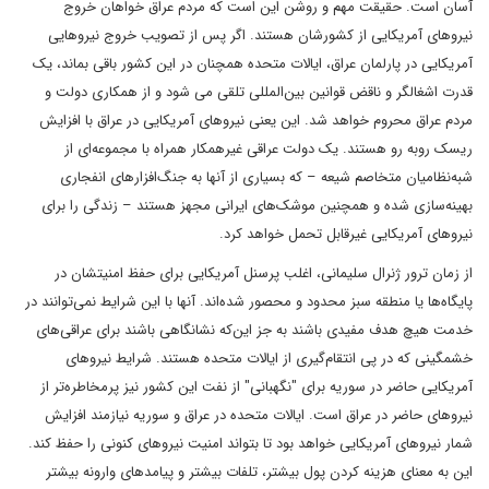
آسان است. حقیقت مهم و روشن این است که مردم عراق خواهان خروج
نیروهای آمریکایی از کشورشان هستند. اگر پس از تصویب خروج نیروهایی
آمریکایی در پارلمان عراق، ایالات متحده همچنان در این کشور باقی بماند، یک
قدرت اشغالگر و ناقض قوانین بین‌المللی تلقی می شود و از همکاری دولت و
مردم عراق محروم خواهد شد. این یعنی نیروهای آمریکایی در عراق با افزایش
ریسک روبه رو هستند. یک دولت عراقی غیرهمکار همراه با مجموعه‌ای از
شبه‌نظامیان متخاصم شیعه – که بسیاری از آنها به جنگ‌افزارهای انفجاری
بهینه‌سازی شده و همچنین موشک‌های ایرانی مجهز هستند – زندگی را برای
نیروهای آمریکایی غیرقابل تحمل خواهد کرد.
از زمان ترور ژنرال سلیمانی، اغلب پرسنل آمریکایی برای حفظ امنیتشان در
پایگاه‌ها یا منطقه سبز محدود و محصور شده‌اند. آنها با این شرایط نمی‌توانند در
خدمت هیچ هدف مفیدی باشند به جز این‌که نشانگاهی باشند برای عراقی‌های
خشمگینی که در پی انتقام‌گیری از ایالات متحده هستند. شرایط نیروهای
آمریکایی حاضر در سوریه برای "نگهبانی" از نفت این کشور نیز پرمخاطره‌تر از
نیروهای حاضر در عراق است. ایالات متحده در عراق و سوریه نیازمند افزایش
شمار نیروهای آمریکایی خواهد بود تا بتواند امنیت نیروهای کنونی را حفظ کند.
این به معنای هزینه کردن پول بیشتر، تلفات بیشتر و پیامدهای وارونه‌ بیشتر