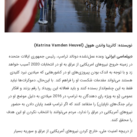
نویسنده: کاترینا واندن هوول (Katrina Vamden Heuvel)
دیپلماسی ایرانی:
وعده عمل‌نشده‌ دونالد ترامپ، رئیس جمهوری ایالات متحده
در زمینه خروج نیروهای امریکایی از عراق به او در انتخابات 2020 آسیب خواهد
زد و با توجه به اندک‌ بودن پیروزی‌های او در کشورهایی که میادین نبرد کلیدی
هستند می‌تواند مقدمات شکست او را فراهم کند. با این‌حال، دموکرات‌ها نباید
فقط به این چشم‌انداز بسنده کنند و باید فعالانه این رویداد را رقم بزنند و افکار
عمومی (و به ویژه رای دهندگان به ترامپ در 2016 میلادی به دلیل موضع او در
برابر جنگ‌های ناپایان) را متقاعد کنند که اگر ترامپ قصد پایان دادن به حضور
نیروهای آمریکایی در عراق را ندارد، مردم می‌توانند با انتخاب نکردن او این هدف
را محقق کنند.
از دریچه امنیت ملی، خارج کردن نیروهای آمریکایی از عراق و سوریه بسیار