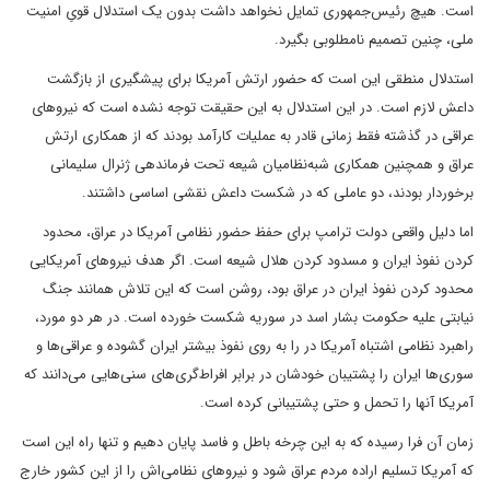
است. هیچ رئیس‌جمهوری تمایل نخواهد داشت بدون یک استدلال قویِ امنیت
ملی، چنین تصمیم نامطلوبی بگیرد.
استدلال منطقی این است که حضور ارتش آمریکا برای پیشگیری از بازگشت
داعش لازم است. در این استدلال به این حقیقت توجه نشده است که نیروهای
عراقی در گذشته فقط زمانی قادر به عملیات کارآمد بودند که از همکاری ارتش
عراق و همچنین همکاری شبه‌نظامیان شیعه‌ تحت فرماندهی ژنرال سلیمانی
برخوردار بودند، دو عاملی که در شکست داعش نقشی اساسی داشتند.
اما دلیل واقعی دولت ترامپ برای حفظ حضور نظامی آمریکا در عراق، محدود
کردن نفوذ ایران و مسدود کردن هلال شیعه است. اگر هدف نیروهای آمریکایی
محدود کردن نفوذ ایران در عراق بود، روشن است که این تلاش همانند جنگ
نیابتی علیه حکومت بشار اسد در سوریه شکست خورده است. در هر دو مورد،
راهبرد نظامی اشتباه آمریکا در را به روی نفوذ بیشتر ایران گشوده و عراقی‌ها و
سوری‌ها ایران را پشتیبان خودشان در برابر افراط‌گری‌های سنی‌هایی می‌دانند که
آمریکا آنها را تحمل و حتی پشتیبانی کرده است.
زمان آن فرا رسیده که به این چرخه‌ باطل و فاسد پایان دهیم و تنها راه این است
که آمریکا تسلیم اراده مردم عراق شود و نیروهای نظامی‌اش را از این کشور خارج