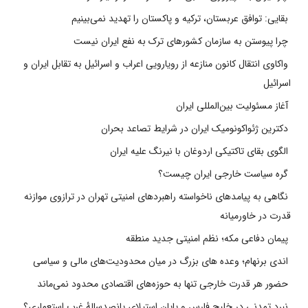
بقایی: توافق عربستان، ترکیه و پاکستان را تهدید نمی‌بینیم
چرا پیوستن به سازمان کشورهای ترک به نفع ایران نیست
واکاوی انتقال کانون منازعه از رویارویی اعراب و اسرائیل به تقابل ایران و
اسرائیل
آغاز مسئولیت بین‌المللی ایران
دکترین ژئواکونومیک ایران در شرایط تصاعد بحران
الگوی بقای تاکتیکی اردوغان با نیرنگ علیه ایران
گره سیاست خارجی ایران چیست؟
نگاهی به پیامدهای ناخواسته راهبردهای امنیتی تهران در ترازوی موازنه
قدرت در خاورمیانه
پیمان دفاعی مکه؛ نظم امنیتی جدید منطقه
اندی برنهام؛ وعده های بزرگ در میان محدودیت‌های مالی و سیاسی
حضور هر قدرت خارجی تنها به حوزه‌های اقتصادی محدود نمی‌ماند
نبرد تمدنی در خلیج فارس و پایان استیلای پانصدسالۀ غرب استعماری؟