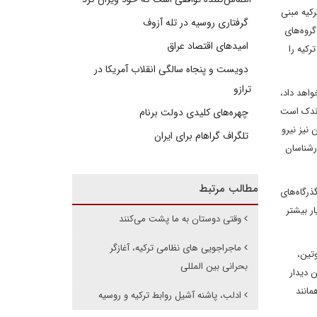
کیه مبنی
گرفتاری روسیه در تله آزوف
روه‌های
امیدهای اقتصاد عراق
دید ترکیه را
دویست و پنجاه سالگی انقلاب آمریکا در
ترازو
واهد داد،
ی این تهدید اندک است
چهره‌های کلیدی دولت برنام
نیز نیرو
تلگراف گراهام برای ایران
ارشناسان
مطالب مرتبط
ذرگاه‌های
ر بیشتر
وقتی دوستان به ما پشت می‌کنند
ماجراجویی های نظامی ترکیه، آغازگر
تین،
بحرانی بین المللی
 دیدار
مانند
ادلب، پاشنه آشیل روابط ترکیه و روسیه