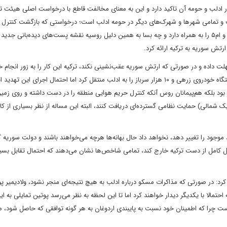
ادلب و حومه آن تاکید دارد و این به معنای مخالفت قاطع با درخواست اصلی هیئت تر
 و تمامی شهرها و شهرک‌های دیگر در حومه ادلب است؛ درخواستی که بازگشت کنترل گ
مسلح و به طور مشخص تحریر الشام بر دو آزادراه ام۴ حلب-لاذقیه و ام۵ را به همراه دارد و چه بسا به همین دلیل روسیه نقشه پست‌های دیده‌بانی ج
ت داده و در صورتی که ارتش سوریه عقب‌نشینی نکند، ترکیه این کار را به زور انجام خ
ترکیه برای عمل به تهدیدات خود بیش از ۸۰ دستگاه تانک و ۱۵۰ دستگاه خودروی زرهی و ۱۰ هزار سرباز را به ادلب منتقل کرد اما احتمال اجرا
 بود بلکه هم‌پیمانان روس آنکه کنترل حریم هوایی منطقه را در دست داشته و روی زمین 
تیک شمالی) حمایت نظامی گسترده‌ای دریافت کنند، البته این مساله از نظر بسیاری از ک
موجود را تغییر دهد، نخواهد داد حال بهانه‌ها هرچه می‌خواهند باشند و دولت سوریه گ
 شکل کامل از دست ترکیه خارج کند، تمامی شاخص‌ها نشان می‌دهند که احتمال تقابل بسیا
کرد: در صورتی که مذاکرات مسکو درباره ادلب به هیچ نتیجه‌ای منجر نشود، ولادیمیر پو
ا با یکدیگر دیدار خواهند کرد اما تا این لحظه به نظر می‌رسد پوتین تمایلی به این
ت چرا که اطمینان خود نسبت به پایبندی اردوغان به هر گونه توافقی که حاصل شود، ه