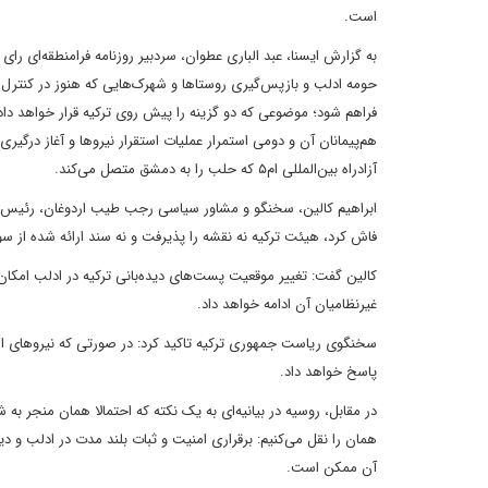
است.
به گزارش ایسنا، عبد الباری عطوان، سردبیر روزنامه فرامنطقه‌ای ر
حومه ادلب و بازپس‌گیری روستاها و شهرک‌هایی که هنوز در کنترل گ
فراهم شود؛ موضوعی که دو گزینه را پیش روی ترکیه قرار خواهد دا
هم‌پیمانان آن و دومی استمرار عملیات استقرار نیروها و آغاز درگ
آزادراه بین‌المللی ام۵ که حلب را به دمشق متصل می‌کند.
ابراهیم کالین، سخنگو و مشاور سیاسی رجب طیب اردوغان، رئیس جم
فاش کرد، هیئت ترکیه نه نقشه را پذیرفت و نه سند ارائه شده از س
کالین گفت: تغییر موقعیت پست‌های دیده‌بانی ترکیه در ادلب امکان
غیرنظامیان آن ادامه خواهد داد.
سخنگوی ریاست جمهوری ترکیه تاکید کرد: در صورتی که نیروهای ار
پاسخ خواهد داد.
در مقابل، روسیه در بیانیه‌ای به یک نکته که احتمالا همان منجر به
همان را نقل می‌کنیم: برقراری امنیت و ثبات بلند مدت در ادلب و
آن ممکن است.