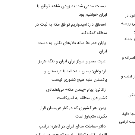
بسنت مدعی شد: به زودی شاهد توافق با
ایران خواهیم بود
ود در
یی روسیه
اسحاق دار: امیدواریم توافق مکه به ثبات در
منطقه کمک کند
ز جمله
پایان عمر ۵۰ ساله دلارهای نفتی به دست
ایران
عتراف و
عبرت مصر و سوئز برای ایران و تنگه هرمز
اردوغان: پیمان سه‌جانبه با عربستان و
ز ادلب و
پاکستان علیه هیچ کشوری نیست
زاکانی: پیام «پیمان مکه» بی‌اعتمادی
مکن
کشورهای منطقه به آمریکاست
یمن: هر کشوری که در کنار عربستان قرار
ا دقیقا
بگیرد، متجاوز است
امیت ارضی
دفتر حفاظت منافع ایران در قاهره: ترامپ
التماس‌کننده توافقی است که خود ویران کرد